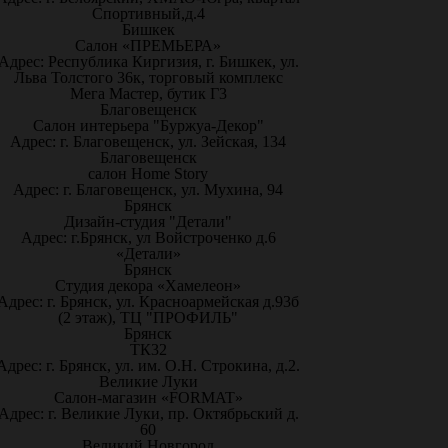
Спортивный,д.4
Бишкек
Салон «ПРЕМЬЕРА»
Адрес: Республика Киргизия, г. Бишкек, ул.
Льва Толстого 36к, торговый комплекс
Мега Мастер, бутик Г3
Благовещенск
Салон интерьера "Буржуа-Декор"
Адрес: г. Благовещенск, ул. Зейская, 134
Благовещенск
салон Home Story
Адрес: г. Благовещенск, ул. Мухина, 94
Брянск
Дизайн-студия "Детали"
Адрес: г.Брянск, ул Войстроченко д.6
«Детали»
Брянск
Студия декора «Хамелеон»
Адрес: г. Брянск, ул. Красноармейская д.93б
(2 этаж), ТЦ "ПРОФИЛЬ"
Брянск
ТК32
Адрес: г. Брянск, ул. им. О.Н. Строкина, д.2.
Великие Луки
Салон-магазин «FORMAT»
Адрес: г. Великие Луки, пр. Октябрьский д.
60
Великий Новгород