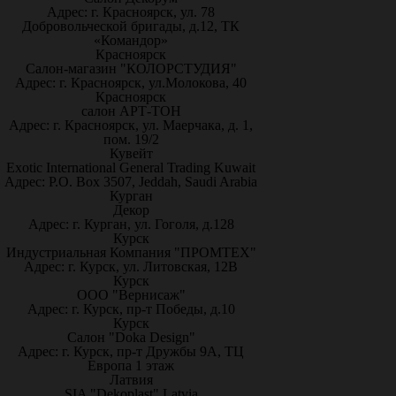
Адрес: г. Красноярск, ул. 78
Добровольческой бригады, д.12, ТК
«Командор»
Красноярск
Салон-магазин "КОЛОРСТУДИЯ"
Адрес: г. Красноярск, ул.Молокова, 40
Красноярск
салон АРТ-ТОН
Адрес: г. Красноярск, ул. Маерчака, д. 1,
пом. 19/2
Кувейт
Exotic International General Trading Kuwait
Адрес: P.O. Box 3507, Jeddah, Saudi Arabia
Курган
Декор
Адрес: г. Курган, ул. Гоголя, д.128
Курск
Индустриальная Компания "ПРОМТЕХ"
Адрес: г. Курск, ул. Литовская, 12В
Курск
ООО "Вернисаж"
Адрес: г. Курск, пр-т Победы, д.10
Курск
Салон "Doka Design"
Адрес: г. Курск, пр-т Дружбы 9А, ТЦ
Европа 1 этаж
Латвия
SIA "Dekoplast" Latvia