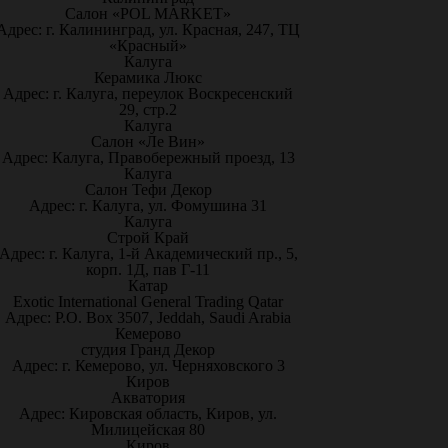
Салон «POL MARKET»
Адрес: г. Калининград, ул. Красная, 247, ТЦ
«Красный»
Калуга
Керамика Люкс
Адрес: г. Калуга, переулок Воскресенский
29, стр.2
Калуга
Салон «Ле Вин»
Адрес: Калуга, Правобережный проезд, 13
Калуга
Салон Тефи Декор
Адрес: г. Калуга, ул. Фомушина 31
Калуга
Строй Край
Адрес: г. Калуга, 1-й Академический пр., 5,
корп. 1Д, пав Г-11
Катар
Exotic International General Trading Qatar
Адрес: P.O. Box 3507, Jeddah, Saudi Arabia
Кемерово
студия Гранд Декор
Адрес: г. Кемерово, ул. Черняховского 3
Киров
Акватория
Адрес: Кировская область, Киров, ул.
Милицейская 80
Киров