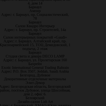
4, дом 14
Барнаул
Ампир
Адрес: г. Барнаул, пр. Социалистический,
78
Барнаул
Салон Квадро Интерьер
Адрес: г. Барнаул, пр. Строителей, 14а
Барнаул
Салон интерьерных покрытий «Gaudi»
Адрес: г. Барнаул, Алтайский край, пр.
Красноармейский 15, ТОЦ Демидовский, 1
подъезд, 2 этаж
Барнаул
Студия света и декора DECO LAMP
Адрес: г. Барнаул, ул. Пролетарская 160
Бахрейн
Exotic International General Trading Bahrain
Адрес: P.O. Box 3507, Jeddah, Saudi Arabia
Белгород, Дубовое
Декоративные отделочные материалы
Элит-Декор
Адрес: Белгородская область, Белгородский
район, посёлок Дубовое, улица Шоссейная,
дом 2, офис 6.
Белоярский
Дизайн-салон Lidi Art
Адрес: г. Белоярский, ХМАО-Югра, квартал