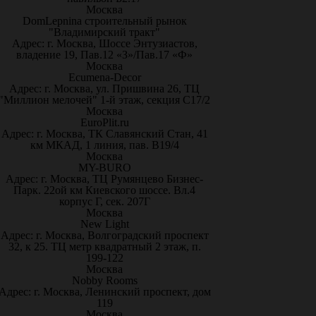
Москва
DomLepnina строительный рынок
"Владимирский тракт"
Адрес: г. Москва, Шоссе Энтузиастов,
владение 19, Пав.12 «З»/Пав.17 «Ф»
Москва
Ecumena-Decor
Адрес: г. Москва, ул. Пришвина 26, ТЦ
"Миллион мелочей" 1-й этаж, секция С17/2
Москва
EuroPlit.ru
Адрес: г. Москва, ТК Славянский Стан, 41
км МКАД, 1 линия, пав. В19/4
Москва
MY-BURO
Адрес: г. Москва, ТЦ Румянцево Бизнес-
Парк. 22ой км Киевского шоссе. Вл.4
корпус Г, сек. 207Г
Москва
New Light
Адрес: г. Москва, Волгоградский проспект
32, к 25. ТЦ метр квадратный 2 этаж, п.
199-122
Москва
Nobby Rooms
Адрес: г. Москва, Ленинский проспект, дом
119
Москва