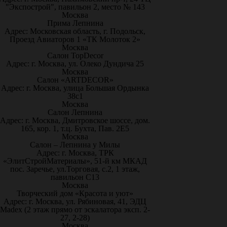
"Экспострой", павильон 2, место № 143
Москва
Прима Лепнина
Адрес: Московская область, г. Подольск,
Проезд Авиаторов 1 «ТК Молоток 2»
Москва
Салон TopDecor
Адрес: г. Москва, ул. Олеко Дундича 25
Москва
Салон «ARTDECOR»
Адрес: г. Москва, улица Большая Ордынка
38с1
Москва
Салон Лепнина
Адрес: г. Москва, Дмитровское шоссе, дом.
165, кор. 1, т.ц. Бухта, Пав. 2Е5
Москва
Салон – Лепнина у Милы
Адрес: г. Москва, ТРК
«ЭлитСтройМатериалы», 51-й км МКАД
пос. Заречье, ул.Торговая, с.2, 1 этаж,
павильон С13
Москва
Творческий дом «Красота и уют»
Адрес: г. Москва, ул. Рябиновая, 41, ЭДЦ
Madex (2 этаж прямо от эскалатора эксп. 2-
27, 2-28)
Москва