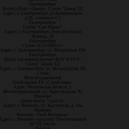
Екатеринбург
Ритейл-Порт «Докер», Салон "Декор ТД
Адрес: г. Екатеринбург, ул.Бахчиванджи,
д.2Б, /строение С1
Екатеринбург
Салон "Сан Марко"
Адрес: г. Екатеринбург, Верх-Исетский
бульвар, 18
Екатеринбург
Салон «LOYMINA»
Адрес: г. Екатеринбург, ул. Московская 194
Екатеринбург
Центр улучшения жилья «ВАУ ХАУЗ»,
Салон "Декор ТД
Адрес: г. Екатеринбург ул. Металлургов, 84,
1 этаж
Железнодорожный
DomLepnina ТК «Строй парк»
Адрес: Московская область, г.
Железнодорожный, ул. Пригородная, 92
Иваново
Декор-центр "Арагон"
Адрес: г. Иваново, ул. Крутицкая, д. 14а
Иваново
Магазин «Твой Интерьер»
Адрес: г. Иваново, проспект Текстильщиков
80 ТЦ Аксон
Ижевск