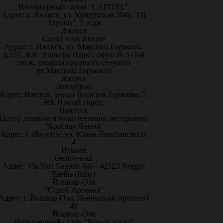
Интерьерный салон "CAPITEL"
Адрес: г. Ижевск, ул. Удмуртская 304е, ТЦ
"Орион", 2 этаж
Ижевск
Салон «Art Room»
Адрес: г. Ижевск, ул. Максима Горького,
д.157, ЖК "Ривьера Парк", офис № 5 (1-й
этаж, входная группа со стороны
ул.Максима Горького)
Ижевск
ЦентрДеко
Адрес: Ижевск, улица Василия Тарасова, 7,
ЖК Новый город.
Иркутск
Центр дизайна и комплектации интерьеров
"Красная Линия"
Адрес: г. Иркутск, ул. Юрия Левитанского,
4
Италия
creativewall
Адрес: Via Yuri Gagarin 6/a – 42123 Reggio
Emilia (Italia)
Йошкар-Ола
"Строй Арсенал"
Адрес: г. Йошкар-Ола, Ленинский проспект
49
Йошкар-Ола
Интерьерный салон "Белый эскиз"