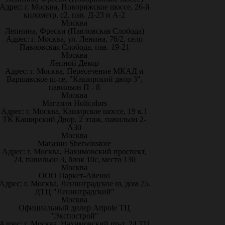
Адрес: г. Москва, Новорижское шоссе, 26-й
километр, с2, пав. Д-23 и А-2
Москва
Лепнина, Фрески (Павловская Слобода)
Адрес: г. Москва, ул. Ленина, 76/2, село
Павловская Слобода, пав. 19-21
Москва
Лепной Декор
Адрес: г. Москва, Пересечение МКАД и
Варшавское ш-се, "Каширский двор 3",
павильон П - 8
Москва
Магазин Holicolors
Адрес: г. Москва, Каширское шоссе, 19 к.1
ТК Каширский Двор, 2 этаж, павильон 2-
А30
Москва
Магазин Sherwinstore
Адрес: г. Москва, Нахимовский проспект,
24, павильон 3, блок 10с, место 130
Москва
ООО Паркет-Авeню
Адрес: г. Москва, Ленинградское ш, дом 25.
ДТЦ "Ленинградский"
Москва
Официальный дилер Artpole ТЦ
"Экспострой"
Адрес: г. Москва, Нахимовский пр-т, 24 ТЦ