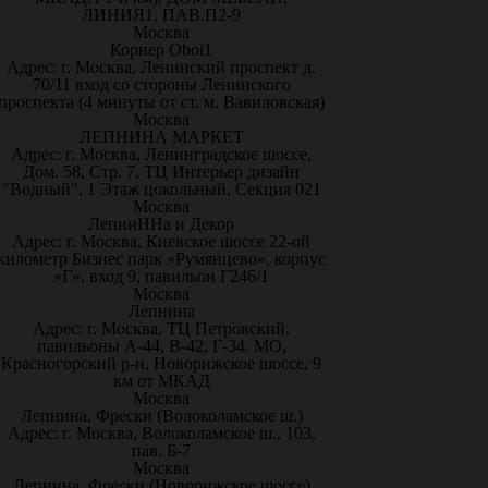
ЛИНИЯ1, ПАВ.П2-9
Москва
Корнер Oboi1
Адрес: г. Москва, Ленинский проспект д.
70/11 вход со стороны Ленинского
проспекта (4 минуты от ст. м. Вавиловская)
Москва
ЛЕПНИНА МАРКЕТ
Адрес: г. Москва, Ленинградское шоссе,
Дом. 58, Стр. 7, ТЦ Интерьер дизайн
"Водный", 1 Этаж цокольный, Секция 021
Москва
ЛепниННа и Декор
Адрес: г. Москва, Киевское шоссе 22-ой
километр Бизнес парк «Румянцево», корпус
«Г», вход 9, павильон Г246/1
Москва
Лепнина
Адрес: г. Москва, ТЦ Петровский,
павильоны А-44, В-42, Г-34. МО,
Красногорский р-н, Новорижское шоссе, 9
км от МКАД
Москва
Лепнина, Фрески (Волоколамское ш.)
Адрес: г. Москва, Волоколамское ш., 103,
пав. Б-7
Москва
Лепнина, Фрески (Новорижское шоссе)