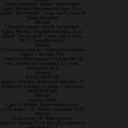
"Декор Интерьер" ЦДиИ "Экспострой"
Адрес: Москва, Нахимовский пр-к, 24, с1
ЦДиИ "Экспострой" 1 этаж, пав.2, стенд 10
"Декор Интерьер"
Москва
"Декор Интерьер" ЦДиИ Экспострой
Адрес: Москва, Нахимовский пр-к, 24, с1
ЦДиИ "Экспострой" 1 этаж, пав.3, стенд
76-77 "Декор Интерьер"
Москва
3D гипсовые панели - Элитсройматериалы
Адрес: г. Москва, ТРК
«ЭлитСтройМатериалы», 51-й км МКАД
пос. Заречье, ул.Торговая, с.2, 1 этаж,
павильон С42/3
Москва
BACKGROUND
Адрес: г. Москва, Ленинский проспект, 45
(подъехать к складу со двора — ориентир
ПОДЪЕЗД №8)
Москва
Ceramics Studio
Адрес: г. Москва, Дмитровское шоссе,
д.165, корп.1, ТК «Бухта», павильон 2G22
Москва
DomLepnina ТК "Конструктор"
Адрес: г. Москва, 25 км МКАД, владение 4,
павильон Б2.17