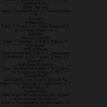
Горячий Ключ
Джем - магазин
Адрес: г. Горячий Ключ, ул. Черняховского
79
Грозный
Альфа Декор
Адрес: г. Грозный, ул. Умара Кадырова, д.
48, ТЦ "Мегаполис", эт. 2
Грозный
Магазин «Джем»
Адрес: г. Грозный, ул. Карла Маркса, 17
Домодедово
FOX интерьер
Адрес: Московская область, г. Домодедово,
ул. Корнеева, 1, ТЦ «Сфера», 2 этаж, п.1
Егорьевск
Атмосфера Интерьера
Адрес: Московская область, г. Егорьевск,
ул. Александра Невского, 2В
Екатеринбург
ASTROOM. Сеть салонов DECOR TD
Адрес: г. Екатеринбург, ул. Цвиллинга, д .1,
4 этаж корпус Б
Екатеринбург
Офис по работе с юридическими лицами.
Сеть салонов DECOR TD
Адрес: г. Екатеринбург, ул. Малышева, 53,
оф.514 |5 этаж|