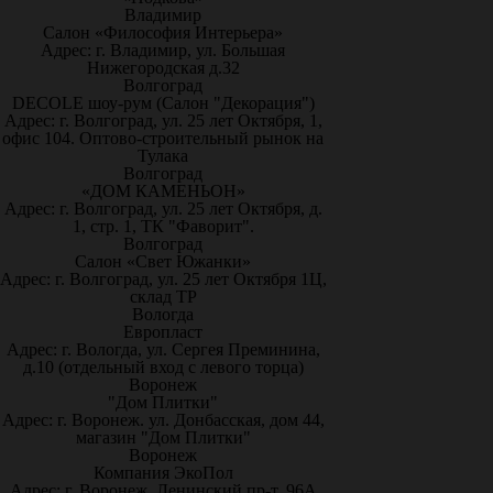
Владимир
Салон «Философия Интерьера»
Адрес: г. Владимир, ул. Большая
Нижегородская д.32
Волгоград
DECOLE шоу-рум (Салон "Декорация")
Адрес: г. Волгоград, ул. 25 лет Октября, 1,
офис 104. Оптово-строительный рынок на
Тулака
Волгоград
«ДОМ КАМЕНЬОН»
Адрес: г. Волгоград, ул. 25 лет Октября, д.
1, стр. 1, ТК "Фаворит".
Волгоград
Салон «Свет Южанки»
Адрес: г. Волгоград, ул. 25 лет Октября 1Ц,
склад ТР
Вологда
Европласт
Адрес: г. Вологда, ул. Сергея Преминина,
д.10 (отдельный вход с левого торца)
Воронеж
"Дом Плитки"
Адрес: г. Воронеж. ул. Донбасская, дом 44,
магазин "Дом Плитки"
Воронеж
Компания ЭкоПол
Адрес: г. Воронеж, Ленинский пр-т, 96А