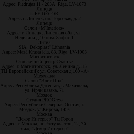
Адрес: Piedrujas 11 - 203A, Riga, LV-1073
Липецк
LIFE DÉCOR
Адрес: г. Липецк, пл. Торговая, д. 2
Липецк
Салон «M`Interiors»
Адрес: г. Липецк, Липецкая обл., ул.
Неделина д.10 пом. 8 офис 1
Литва
SIA "Dekoplast" Lithuania
Адрес: Mazā Krasta iela, 83, Rīga, LV-1003
Магнитогорск
Отделочный центр Счастье
Адрес: г. Магнитогорск, ул. Ленина д.115
(ТЦ Европейский); ул. Советская д.160 «А»
Махачкала
Салон "Элит Пол"
Адрес: Республика Дагестан, г. Махачкала,
ул. Ирчи казака, 71
Моздок
Студия PROGress
Адрес: Республике Северная Осетия, г.
Моздок, ул.Кирова, 145а
Москва
"Декор Интерьер" Тц Город
Адрес: г. Москва, ш. Энтузиастов, 12, 3й
этаж, "Декор Интерьер"
Москва