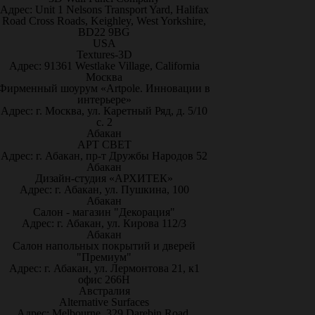
Адрес: Unit 1 Nelsons Transport Yard, Halifax
Road Cross Roads, Keighley, West Yorkshire,
BD22 9BG
USA
Textures-3D
Адрес: 91361 Westlake Village, California
Москва
Фирменный шоурум «Artpole. Инновации в
интерьере»
Адрес: г. Москва, ул. Каретный Ряд, д. 5/10
с. 2
Абакан
АРТ СВЕТ
Адрес: г. Абакан, пр-т Дружбы Народов 52
Абакан
Дизайн-студия «АРХИТЕК»
Адрес: г. Абакан, ул. Пушкина, 100
Абакан
Салон - магазин "Декорация"
Адрес: г. Абакан, ул. Кирова 112/3
Абакан
Салон напольных покрытий и дверей
"Премиум"
Адрес: г. Абакан, ул. Лермонтова 21, к1
офис 266Н
Австралия
Alternative Surfaces
Адрес: Melbourne, 329 Darebin Road,