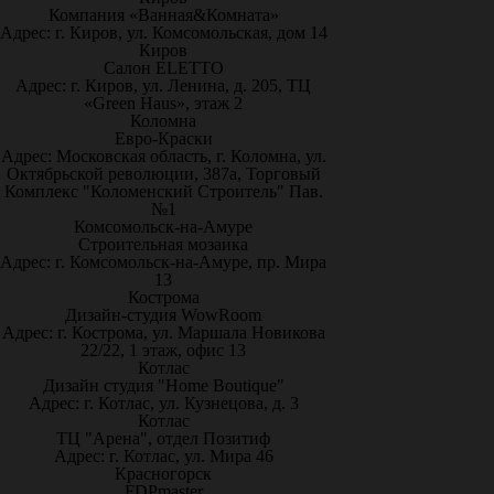
Компания «Ванная&Комната»
Адрес: г. Киров, ул. Комсомольская, дом 14
Киров
Салон ELETTO
Адрес: г. Киров, ул. Ленина, д. 205, ТЦ
«Green Haus», этаж 2
Коломна
Евро-Краски
Адрес: Московская область, г. Коломна, ул.
Октябрьской революции, 387а, Торговый
Комплекс "Коломенский Строитель" Пав.
№1
Комсомольск-на-Амуре
Строительная мозаика
Адрес: г. Комсомольск-на-Амуре, пр. Мира
13
Кострома
Дизайн-студия WowRoom
Адрес: г. Кострома, ул. Маршала Новикова
22/22, 1 этаж, офис 13
Котлас
Дизайн студия "Home Boutique"
Адрес: г. Котлас, ул. Кузнецова, д. 3
Котлас
ТЦ "Арена", отдел Позитиф
Адрес: г. Котлас, ул. Мира 46
Красногорск
FDPmaster