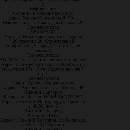
2
Нефтеюганск
Салон РСК «Ремонт квартир»
Адрес: Ханты-Манскийский АО, г.
Нефтеюганск, 16А мкр., дом 63, офис 20
Нижневартовск
ДЕКОРАДО
Адрес: г. Нижневартовск, ул. Северная
,39,строение 20 (Строительный
гипермаркет Декорадо, 2 этаж студия
заказов)
Нижневартовск
АВРОРА - магазин отделочных материалов
Адрес: г. Нижневартовск, ТЦ ВДНХ, 2-ой
этаж, отдел 17 и 19 ул. Индустриальная 7,
стр.1
Нижневартовск
Салон «Архитектурный декор»
Адрес: г. Нижневартовск, ул. Мира, д.98
Нижний Новгород
Интерьерный салон HOME BOUTIQUE
Адрес: г. Нижний Новгород, ул. Горького,
д. 48/50, пом. 5
Нижний Новгород
Компания ВВК
Адрес: г. Нижний Новгород, ул. Ижорская,
д.18 (за ТЦ "Этажи")
Нижний Новгород