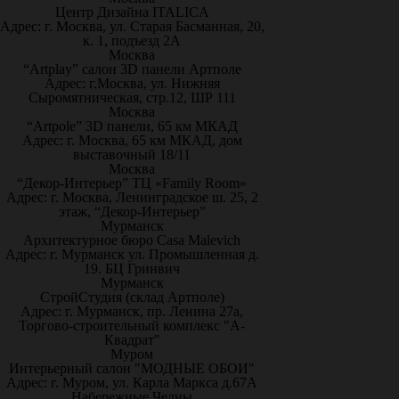
Центр Дизайна ITALICA
Адрес: г. Москва, ул. Старая Басманная, 20,
к. 1, подъезд 2А
Москва
“Artplay” салон 3D панели Артполе
Адрес: г.Москва, ул. Нижняя
Сыромятническая, стр.12, ШР 111
Москва
“Artpole” 3D панели, 65 км МКАД
Адрес: г. Москва, 65 км МКАД, дом
выставочный 18/11
Москва
“Декор-Интерьер” ТЦ «Family Room»
Адрес: г. Москва, Ленинградское ш. 25, 2
этаж, “Декор-Интерьер”
Мурманск
Архитектурное бюро Casa Malevich
Адрес: г. Мурманск ул. Промышленная д.
19. БЦ Гринвич
Мурманск
СтройСтудия (склад Артполе)
Адрес: г. Мурманск, пр. Ленина 27а,
Торгово-строительный комплекс "А-
Квадрат"
Муром
Интерьерный салон "МОДНЫЕ ОБОИ"
Адрес: г. Муром, ул. Карла Маркса д.67А
Набережные Челны