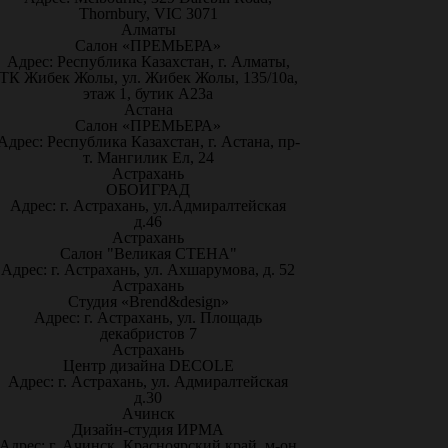
Thornbury, VIC 3071
Алматы
Салон «ПРЕМЬЕРА»
Адрес: Республика Казахстан, г. Алматы,
ТК Жибек Жолы, ул. Жибек Жолы, 135/10а,
этаж 1, бутик А23а
Астана
Салон «ПРЕМЬЕРА»
Адрес: Республика Казахстан, г. Астана, пр-
т. Мангилик Ел, 24
Астрахань
ОБОИГРАД
Адрес: г. Астрахань, ул.Адмиралтейская
д.46
Астрахань
Салон "Великая СТЕНА"
Адрес: г. Астрахань, ул. Ахшарумова, д. 52
Астрахань
Студия «Brend&design»
Адрес: г. Астрахань, ул. Площадь
декабристов 7
Астрахань
Центр дизайна DECOLE
Адрес: г. Астрахань, ул. Адмиралтейская
д.30
Ачинск
Дизайн-студия ИРМА
Адрес: г. Ачинск, Красноярский край, м-он