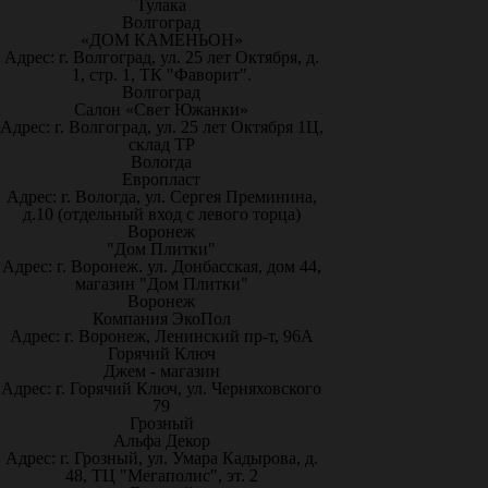
Тулака
Волгоград
«ДОМ КАМЕНЬОН»
Адрес: г. Волгоград, ул. 25 лет Октября, д.
1, стр. 1, ТК "Фаворит".
Волгоград
Салон «Свет Южанки»
Адрес: г. Волгоград, ул. 25 лет Октября 1Ц,
склад ТР
Вологда
Европласт
Адрес: г. Вологда, ул. Сергея Преминина,
д.10 (отдельный вход с левого торца)
Воронеж
"Дом Плитки"
Адрес: г. Воронеж. ул. Донбасская, дом 44,
магазин "Дом Плитки"
Воронеж
Компания ЭкоПол
Адрес: г. Воронеж, Ленинский пр-т, 96А
Горячий Ключ
Джем - магазин
Адрес: г. Горячий Ключ, ул. Черняховского
79
Грозный
Альфа Декор
Адрес: г. Грозный, ул. Умара Кадырова, д.
48, ТЦ "Мегаполис", эт. 2