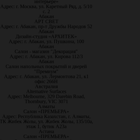
интерьере»
Адрес: г. Москва, ул. Каретный Ряд, д. 5/10
с. 2
Абакан
АРТ СВЕТ
Адрес: г. Абакан, пр-т Дружбы Народов 52
Абакан
Дизайн-студия «АРХИТЕК»
Адрес: г. Абакан, ул. Пушкина, 100
Абакан
Салон - магазин "Декорация"
Адрес: г. Абакан, ул. Кирова 112/3
Абакан
Салон напольных покрытий и дверей
"Премиум"
Адрес: г. Абакан, ул. Лермонтова 21, к1
офис 266Н
Австралия
Alternative Surfaces
Адрес: Melbourne, 329 Darebin Road,
Thornbury, VIC 3071
Алматы
Салон «ПРЕМЬЕРА»
Адрес: Республика Казахстан, г. Алматы,
ТК Жибек Жолы, ул. Жибек Жолы, 135/10а,
этаж 1, бутик А23а
Астана
Салон «ПРЕМЬЕРА»