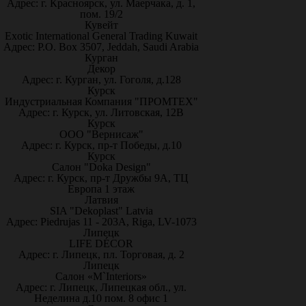
Адрес: г. Красноярск, ул. Маерчака, д. 1,
пом. 19/2
Кувейт
Exotic International General Trading Kuwait
Адрес: P.O. Box 3507, Jeddah, Saudi Arabia
Курган
Декор
Адрес: г. Курган, ул. Гоголя, д.128
Курск
Индустриальная Компания "ПРОМТЕХ"
Адрес: г. Курск, ул. Литовская, 12В
Курск
ООО "Вернисаж"
Адрес: г. Курск, пр-т Победы, д.10
Курск
Салон "Doka Design"
Адрес: г. Курск, пр-т Дружбы 9А, ТЦ
Европа 1 этаж
Латвия
SIA "Dekoplast" Latvia
Адрес: Piedrujas 11 - 203A, Riga, LV-1073
Липецк
LIFE DÉCOR
Адрес: г. Липецк, пл. Торговая, д. 2
Липецк
Салон «M`Interiors»
Адрес: г. Липецк, Липецкая обл., ул.
Неделина д.10 пом. 8 офис 1