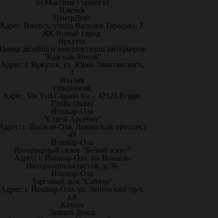
ул.Максима Горького)
Ижевск
ЦентрДеко
Адрес: Ижевск, улица Василия Тарасова, 7,
ЖК Новый город.
Иркутск
Центр дизайна и комплектации интерьеров
"Красная Линия"
Адрес: г. Иркутск, ул. Юрия Левитанского,
4
Италия
creativewall
Адрес: Via Yuri Gagarin 6/a – 42123 Reggio
Emilia (Italia)
Йошкар-Ола
"Строй Арсенал"
Адрес: г. Йошкар-Ола, Ленинский проспект
49
Йошкар-Ола
Интерьерный салон "Белый эскиз"
Адрес: г. Йошкар-Ола, ул. Воинов-
Интернационалистов, д. 36
Йошкар-Ола
Торговый дом "Сайвер"
Адрес: г. Йошкар-Ола, ул. Ленинский пр-т,
д.8
Казань
Лепной Декор