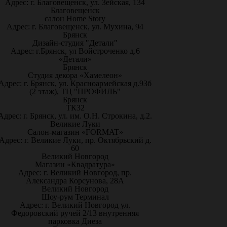
Адрес: г. Благовещенск, ул. Зейская, 134
Благовещенск
салон Home Story
Адрес: г. Благовещенск, ул. Мухина, 94
Брянск
Дизайн-студия "Детали"
Адрес: г.Брянск, ул Войстроченко д.6
«Детали»
Брянск
Студия декора «Хамелеон»
Адрес: г. Брянск, ул. Красноармейская д.93б
(2 этаж), ТЦ "ПРОФИЛЬ"
Брянск
ТК32
Адрес: г. Брянск, ул. им. О.Н. Строкина, д.2.
Великие Луки
Салон-магазин «FORMAT»
Адрес: г. Великие Луки, пр. Октябрьский д.
60
Великий Новгород
Магазин «Квадратура»
Адрес: г. Великий Новгород, пр.
Александра Корсунова, 28А
Великий Новгород
Шоу-рум Терминал
Адрес: г. Великий Новгород ул.
Федоровский ручей 2/13 внутренняя
парковка Диеза