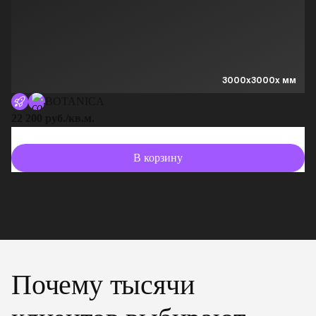
3000x3000x мм
BOTANICA
22 200 руб./кв.м.
13
В корзину
Почему тысячи