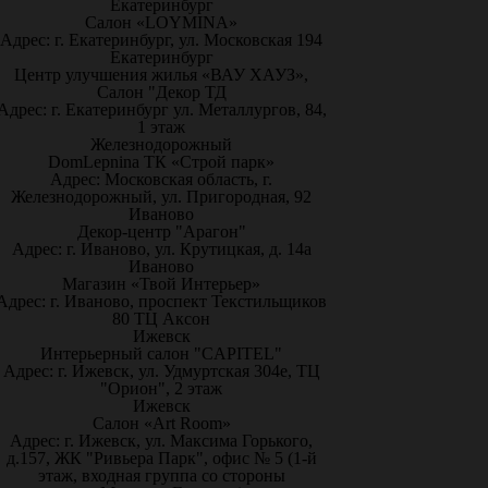
Екатеринбург
Салон «LOYMINA»
Адрес: г. Екатеринбург, ул. Московская 194
Екатеринбург
Центр улучшения жилья «ВАУ ХАУЗ»,
Салон "Декор ТД
Адрес: г. Екатеринбург ул. Металлургов, 84,
1 этаж
Железнодорожный
DomLepnina ТК «Строй парк»
Адрес: Московская область, г.
Железнодорожный, ул. Пригородная, 92
Иваново
Декор-центр "Арагон"
Адрес: г. Иваново, ул. Крутицкая, д. 14а
Иваново
Магазин «Твой Интерьер»
Адрес: г. Иваново, проспект Текстильщиков
80 ТЦ Аксон
Ижевск
Интерьерный салон "CAPITEL"
Адрес: г. Ижевск, ул. Удмуртская 304е, ТЦ
"Орион", 2 этаж
Ижевск
Салон «Art Room»
Адрес: г. Ижевск, ул. Максима Горького,
д.157, ЖК "Ривьера Парк", офис № 5 (1-й
этаж, входная группа со стороны