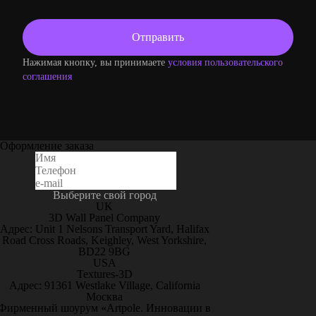
Нажимая кнопку, вы принимаете
условия пользовательского
соглашения
Оформление заказа
Выберите свой город
UK
3D Wall Panel Company
Адрес: Unit 1 Nelsons Transport Yard, Halifax
Road Cross Roads, Keighley, West Yorkshire,
BD22 9BG
USA
Textures-3D
Адрес: 91361 Westlake Village, California
Москва
Фирменный шоурум «Artpole. Инновации в