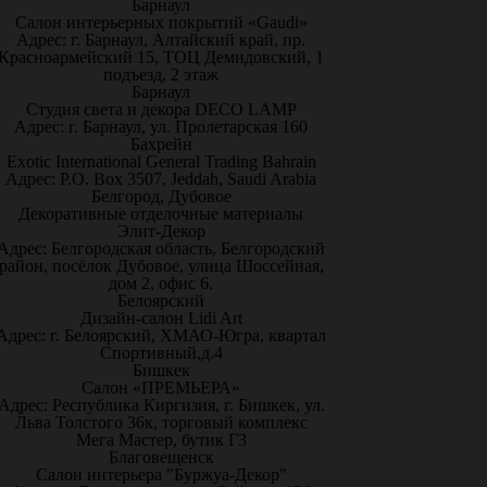
Барнаул
Салон интерьерных покрытий «Gaudi»
Адрес: г. Барнаул, Алтайский край, пр.
Красноармейский 15, ТОЦ Демидовский, 1
подъезд, 2 этаж
Барнаул
Студия света и декора DECO LAMP
Адрес: г. Барнаул, ул. Пролетарская 160
Бахрейн
Exotic International General Trading Bahrain
Адрес: P.O. Box 3507, Jeddah, Saudi Arabia
Белгород, Дубовое
Декоративные отделочные материалы
Элит-Декор
Адрес: Белгородская область, Белгородский
район, посёлок Дубовое, улица Шоссейная,
дом 2, офис 6.
Белоярский
Дизайн-салон Lidi Art
Адрес: г. Белоярский, ХМАО-Югра, квартал
Спортивный,д.4
Бишкек
Салон «ПРЕМЬЕРА»
Адрес: Республика Киргизия, г. Бишкек, ул.
Льва Толстого 36к, торговый комплекс
Мега Мастер, бутик Г3
Благовещенск
Салон интерьера "Буржуа-Декор"