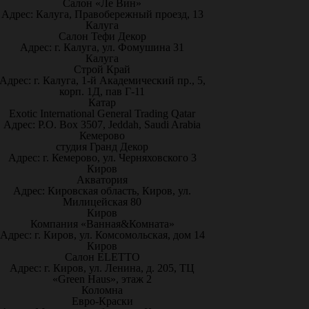
Салон «Ле Вин»
Адрес: Калуга, Правобережный проезд, 13
Калуга
Салон Тефи Декор
Адрес: г. Калуга, ул. Фомушина 31
Калуга
Строй Край
Адрес: г. Калуга, 1-й Академический пр., 5,
корп. 1Д, пав Г-11
Катар
Exotic International General Trading Qatar
Адрес: P.O. Box 3507, Jeddah, Saudi Arabia
Кемерово
студия Гранд Декор
Адрес: г. Кемерово, ул. Черняховского 3
Киров
Акватория
Адрес: Кировская область, Киров, ул.
Милицейская 80
Киров
Компания «Ванная&Комната»
Адрес: г. Киров, ул. Комсомольская, дом 14
Киров
Салон ELETTO
Адрес: г. Киров, ул. Ленина, д. 205, ТЦ
«Green Haus», этаж 2
Коломна
Евро-Краски