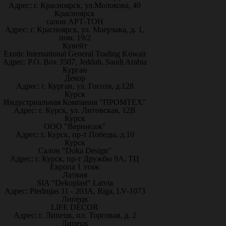
Адрес: г. Красноярск, ул.Молокова, 40
Красноярск
салон АРТ-ТОН
Адрес: г. Красноярск, ул. Маерчака, д. 1,
пом. 19/2
Кувейт
Exotic International General Trading Kuwait
Адрес: P.O. Box 3507, Jeddah, Saudi Arabia
Курган
Декор
Адрес: г. Курган, ул. Гоголя, д.128
Курск
Индустриальная Компания "ПРОМТЕХ"
Адрес: г. Курск, ул. Литовская, 12В
Курск
ООО "Вернисаж"
Адрес: г. Курск, пр-т Победы, д.10
Курск
Салон "Doka Design"
Адрес: г. Курск, пр-т Дружбы 9А, ТЦ
Европа 1 этаж
Латвия
SIA "Dekoplast" Latvia
Адрес: Piedrujas 11 - 203A, Riga, LV-1073
Липецк
LIFE DÉCOR
Адрес: г. Липецк, пл. Торговая, д. 2
Липецк