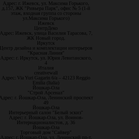
Адрес: г. Ижевск, ул. Максима Горького,
д.157, ЖК "Ривьера Парк", офис № 5 (1-й
этаж, входная группа со стороны
ул.Максима Горького)
Ижевск
ЦентрДеко
Адрес: Ижевск, улица Василия Тарасова, 7,
ЖК Новый город.
Иркутск
Центр дизайна и комплектации интерьеров
"Красная Линия"
Адрес: г. Иркутск, ул. Юрия Левитанского,
4
Италия
creativewall
Адрес: Via Yuri Gagarin 6/a – 42123 Reggio
Emilia (Italia)
Йошкар-Ола
"Строй Арсенал"
Адрес: г. Йошкар-Ола, Ленинский проспект
49
Йошкар-Ола
Интерьерный салон "Белый эскиз"
Адрес: г. Йошкар-Ола, ул. Воинов-
Интернационалистов, д. 36
Йошкар-Ола
Торговый дом "Сайвер"
Адрес: г. Йошкар-Ола, ул. Ленинский пр-т,