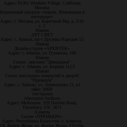
Адрес: 91361 Westlake Village, California
Москва
Фирменный шоурум «Artpole. Инновации в
интерьере»
Адрес: г. Москва, ул. Каретный Ряд, д. 5/10
с. 2
Абакан
АРТ СВЕТ
Адрес: г. Абакан, пр-т Дружбы Народов 52
Абакан
Дизайн-студия «АРХИТЕК»
Адрес: г. Абакан, ул. Пушкина, 100
Абакан
Салон - магазин "Декорация"
Адрес: г. Абакан, ул. Кирова 112/3
Абакан
Салон напольных покрытий и дверей
"Премиум"
Адрес: г. Абакан, ул. Лермонтова 21, к1
офис 266Н
Австралия
Alternative Surfaces
Адрес: Melbourne, 329 Darebin Road,
Thornbury, VIC 3071
Алматы
Салон «ПРЕМЬЕРА»
Адрес: Республика Казахстан, г. Алматы,
ТК Жибек Жолы, ул. Жибек Жолы, 135/10а,