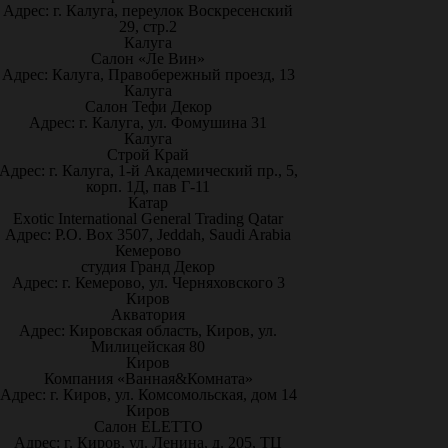
Адрес: г. Калуга, переулок Воскресенский
29, стр.2
Калуга
Салон «Ле Вин»
Адрес: Калуга, Правобережный проезд, 13
Калуга
Салон Тефи Декор
Адрес: г. Калуга, ул. Фомушина 31
Калуга
Строй Край
Адрес: г. Калуга, 1-й Академический пр., 5,
корп. 1Д, пав Г-11
Катар
Exotic International General Trading Qatar
Адрес: P.O. Box 3507, Jeddah, Saudi Arabia
Кемерово
студия Гранд Декор
Адрес: г. Кемерово, ул. Черняховского 3
Киров
Акватория
Адрес: Кировская область, Киров, ул.
Милицейская 80
Киров
Компания «Ванная&Комната»
Адрес: г. Киров, ул. Комсомольская, дом 14
Киров
Салон ELETTO
Адрес: г. Киров, ул. Ленина, д. 205, ТЦ