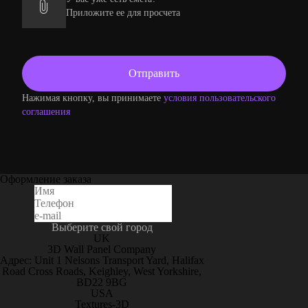
Приложите ее для просчета
Нажимая кнопку, вы принимаете
условия пользовательского
соглашения
Оформление заказа
Выберите свой город
UK
3D Wall Panel Company
Адрес: Unit 1 Nelsons Transport Yard, Halifax
Road Cross Roads, Keighley, West Yorkshire,
BD22 9BG
USA
Textures-3D