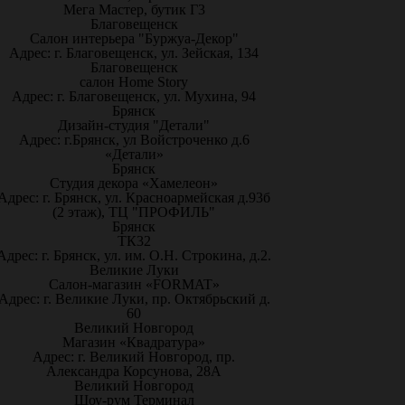
Мега Мастер, бутик Г3
Благовещенск
Салон интерьера "Буржуа-Декор"
Адрес: г. Благовещенск, ул. Зейская, 134
Благовещенск
салон Home Story
Адрес: г. Благовещенск, ул. Мухина, 94
Брянск
Дизайн-студия "Детали"
Адрес: г.Брянск, ул Войстроченко д.6
«Детали»
Брянск
Студия декора «Хамелеон»
Адрес: г. Брянск, ул. Красноармейская д.93б
(2 этаж), ТЦ "ПРОФИЛЬ"
Брянск
ТК32
Адрес: г. Брянск, ул. им. О.Н. Строкина, д.2.
Великие Луки
Салон-магазин «FORMAT»
Адрес: г. Великие Луки, пр. Октябрьский д.
60
Великий Новгород
Магазин «Квадратура»
Адрес: г. Великий Новгород, пр.
Александра Корсунова, 28А
Великий Новгород
Шоу-рум Терминал