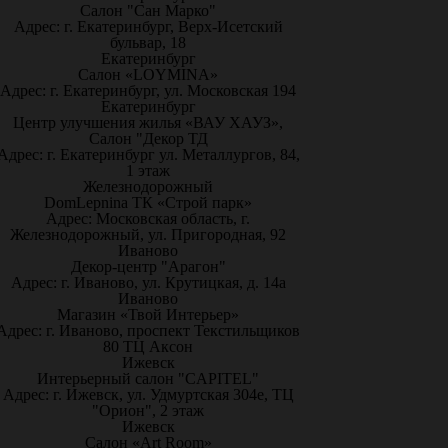
Салон "Сан Марко"
Адрес: г. Екатеринбург, Верх-Исетский
бульвар, 18
Екатеринбург
Салон «LOYMINA»
Адрес: г. Екатеринбург, ул. Московская 194
Екатеринбург
Центр улучшения жилья «ВАУ ХАУЗ»,
Салон "Декор ТД
Адрес: г. Екатеринбург ул. Металлургов, 84,
1 этаж
Железнодорожный
DomLepnina ТК «Строй парк»
Адрес: Московская область, г.
Железнодорожный, ул. Пригородная, 92
Иваново
Декор-центр "Арагон"
Адрес: г. Иваново, ул. Крутицкая, д. 14а
Иваново
Магазин «Твой Интерьер»
Адрес: г. Иваново, проспект Текстильщиков
80 ТЦ Аксон
Ижевск
Интерьерный салон "CAPITEL"
Адрес: г. Ижевск, ул. Удмуртская 304е, ТЦ
"Орион", 2 этаж
Ижевск
Салон «Art Room»