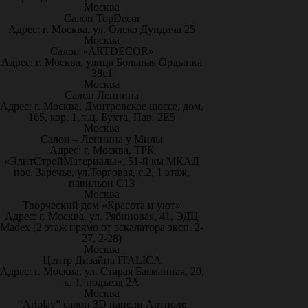
Москва
Салон TopDecor
Адрес: г. Москва, ул. Олеко Дундича 25
Москва
Салон «ARTDECOR»
Адрес: г. Москва, улица Большая Ордынка
38с1
Москва
Салон Лепнина
Адрес: г. Москва, Дмитровское шоссе, дом.
165, кор. 1, т.ц. Бухта, Пав. 2Е5
Москва
Салон – Лепнина у Милы
Адрес: г. Москва, ТРК
«ЭлитСтройМатериалы», 51-й км МКАД
пос. Заречье, ул.Торговая, с.2, 1 этаж,
павильон С13
Москва
Творческий дом «Красота и уют»
Адрес: г. Москва, ул. Рябиновая, 41, ЭДЦ
Madex (2 этаж прямо от эскалатора эксп. 2-
27, 2-28)
Москва
Центр Дизайна ITALICA
Адрес: г. Москва, ул. Старая Басманная, 20,
к. 1, подъезд 2А
Москва
“Artplay” салон 3D панели Артполе