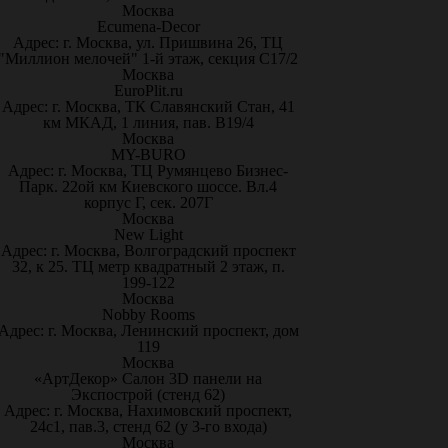
Москва
Ecumena-Decor
Адрес: г. Москва, ул. Пришвина 26, ТЦ
"Миллион мелочей" 1-й этаж, секция С17/2
Москва
EuroPlit.ru
Адрес: г. Москва, ТК Славянский Стан, 41
км МКАД, 1 линия, пав. В19/4
Москва
MY-BURO
Адрес: г. Москва, ТЦ Румянцево Бизнес-
Парк. 22ой км Киевского шоссе. Вл.4
корпус Г, сек. 207Г
Москва
New Light
Адрес: г. Москва, Волгоградский проспект
32, к 25. ТЦ метр квадратный 2 этаж, п.
199-122
Москва
Nobby Rooms
Адрес: г. Москва, Ленинский проспект, дом
119
Москва
«АртДекор» Салон 3D панели на
Экспострой (стенд 62)
Адрес: г. Москва, Нахимовский проспект,
24с1, пав.3, стенд 62 (у 3-го входа)
Москва