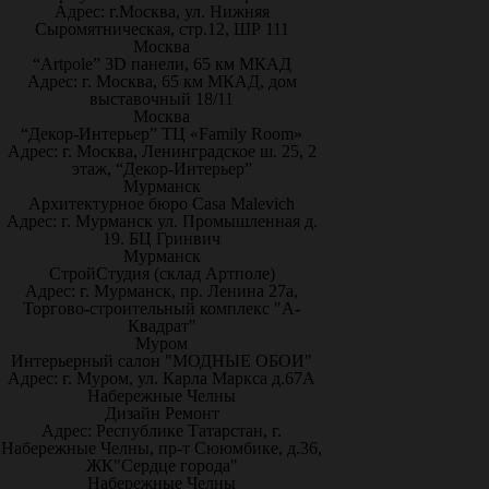
Адрес: г.Москва, ул. Нижняя
Сыромятническая, стр.12, ШР 111
Москва
“Artpole” 3D панели, 65 км МКАД
Адрес: г. Москва, 65 км МКАД, дом
выставочный 18/11
Москва
“Декор-Интерьер” ТЦ «Family Room»
Адрес: г. Москва, Ленинградское ш. 25, 2
этаж, “Декор-Интерьер”
Мурманск
Архитектурное бюро Casa Malevich
Адрес: г. Мурманск ул. Промышленная д.
19. БЦ Гринвич
Мурманск
СтройСтудия (склад Артполе)
Адрес: г. Мурманск, пр. Ленина 27а,
Торгово-строительный комплекс "А-
Квадрат"
Муром
Интерьерный салон "МОДНЫЕ ОБОИ"
Адрес: г. Муром, ул. Карла Маркса д.67А
Набережные Челны
Дизайн Ремонт
Адрес: Республике Татарстан, г.
Набережные Челны, пр-т Сююмбике, д.36,
ЖК"Сердце города"
Набережные Челны