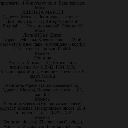
проспекта (4 минуты от ст. м. Вавиловская)
Москва
ЛЕПНИНА МАРКЕТ
Адрес: г. Москва, Ленинградское шоссе,
Дом. 58, Стр. 7, ТЦ Интерьер дизайн
"Водный", 1 Этаж цокольный, Секция 021
Москва
ЛепниННа и Декор
Адрес: г. Москва, Киевское шоссе 22-ой
километр Бизнес парк «Румянцево», корпус
«Г», вход 9, павильон Г246/1
Москва
Лепнина
Адрес: г. Москва, ТЦ Петровский,
павильоны А-44, В-42, Г-34. МО,
Красногорский р-н, Новорижское шоссе, 9
км от МКАД
Москва
Лепнина, Фрески (Волоколамское ш.)
Адрес: г. Москва, Волоколамское ш., 103,
пав. Б-7
Москва
Лепнина, Фрески (Новорижское шоссе)
Адрес: г. Москва, Новорижское шоссе, 26-й
километр, с2, пав. Д-23 и А-2
Москва
Лепнина, Фрески (Павловская Слобода)
Адрес: г. Москва, ул. Ленина, 76/2, село