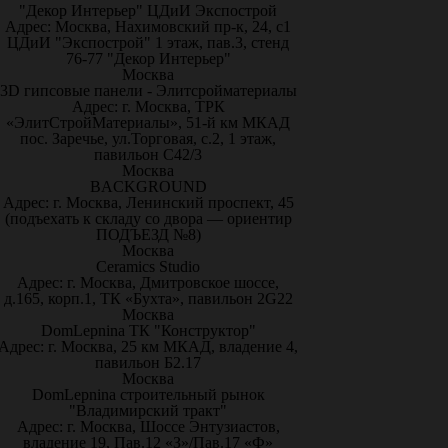
"Декор Интерьер" ЦДиИ Экспострой
Адрес: Москва, Нахимовский пр-к, 24, с1
ЦДиИ "Экспострой" 1 этаж, пав.3, стенд
76-77 "Декор Интерьер"
Москва
3D гипсовые панели - Элитсройматериалы
Адрес: г. Москва, ТРК
«ЭлитСтройМатериалы», 51-й км МКАД
пос. Заречье, ул.Торговая, с.2, 1 этаж,
павильон С42/3
Москва
BACKGROUND
Адрес: г. Москва, Ленинский проспект, 45
(подъехать к складу со двора — ориентир
ПОДЪЕЗД №8)
Москва
Ceramics Studio
Адрес: г. Москва, Дмитровское шоссе,
д.165, корп.1, ТК «Бухта», павильон 2G22
Москва
DomLepnina ТК "Конструктор"
Адрес: г. Москва, 25 км МКАД, владение 4,
павильон Б2.17
Москва
DomLepnina строительный рынок
"Владимирский тракт"
Адрес: г. Москва, Шоссе Энтузиастов,
владение 19, Пав.12 «З»/Пав.17 «Ф»