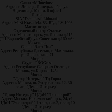
Салон «M`Interiors»
Адрес: г. Липецк, Липецкая обл., ул.
Неделина д.10 пом. 8 офис 1
Литва
SIA "Dekoplast" Lithuania
Адрес: Mazā Krasta iela, 83, Rīga, LV-1003
Магнитогорск
Отделочный центр Счастье
Адрес: г. Магнитогорск, ул. Ленина д.115
(ТЦ Европейский); ул. Советская д.160 «А»
Махачкала
Салон "Элит Пол"
Адрес: Республика Дагестан, г. Махачкала,
ул. Ирчи казака, 71
Моздок
Студия PROGress
Адрес: Республике Северная Осетия, г.
Моздок, ул.Кирова, 145а
Москва
"Декор Интерьер" Тц Город
Адрес: г. Москва, ш. Энтузиастов, 12, 3й
этаж, "Декор Интерьер"
Москва
"Декор Интерьер" ЦДиИ "Экспострой"
Адрес: Москва, Нахимовский пр-к, 24, с1
ЦДиИ "Экспострой" 1 этаж, пав.2, стенд 10
"Декор Интерьер"
Москва