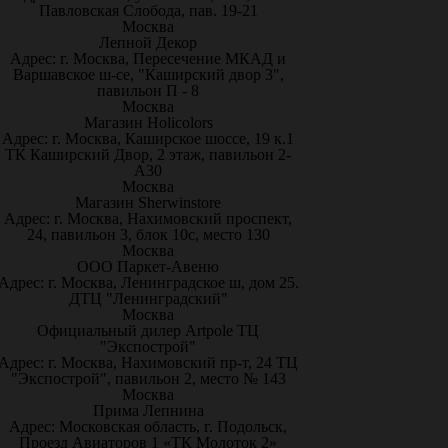
Павловская Слобода, пав. 19-21
Москва
Лепной Декор
Адрес: г. Москва, Пересечение МКАД и
Варшавское ш-се, "Каширский двор 3",
павильон П - 8
Москва
Магазин Holicolors
Адрес: г. Москва, Каширское шоссе, 19 к.1
ТК Каширский Двор, 2 этаж, павильон 2-
А30
Москва
Магазин Sherwinstore
Адрес: г. Москва, Нахимовский проспект,
24, павильон 3, блок 10с, место 130
Москва
ООО Паркет-Авeню
Адрес: г. Москва, Ленинградское ш, дом 25.
ДТЦ "Ленинградский"
Москва
Официальный дилер Artpole ТЦ
"Экспострой"
Адрес: г. Москва, Нахимовский пр-т, 24 ТЦ
"Экспострой", павильон 2, место № 143
Москва
Прима Лепнина
Адрес: Московская область, г. Подольск,
Проезд Авиаторов 1 «ТК Молоток 2»