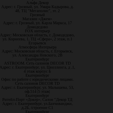
Альфа Декор
Адрес: г. Грозный, ул. Умара Кадырова, д.
48, ТЦ "Мегаполис", эт. 2
Грозный
Магазин «Джем»
Адрес: г. Грозный, ул. Карла Маркса, 17
Домодедово
FOX интерьер
Адрес: Московская область, г. Домодедово,
ул. Корнеева, 1, ТЦ «Сфера», 2 этаж, п.1
Егорьевск
Атмосфера Интерьера
Адрес: Московская область, г. Егорьевск,
ул. Александра Невского, 2В
Екатеринбург
ASTROOM. Сеть салонов DECOR TD
Адрес: г. Екатеринбург, ул. Цвиллинга, д .1,
4 этаж корпус Б
Екатеринбург
Офис по работе с юридическими лицами.
Сеть салонов DECOR TD
Адрес: г. Екатеринбург, ул. Малышева, 53,
оф.514 |5 этаж|
Екатеринбург
Ритейл-Порт «Докер», Салон "Декор ТД
Адрес: г. Екатеринбург, ул.Бахчиванджи,
д.2Б, /строение С1
Екатеринбург