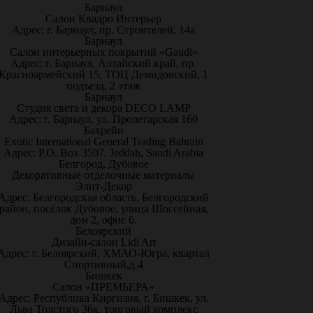
Барнаул
Салон Квадро Интерьер
Адрес: г. Барнаул, пр. Строителей, 14а
Барнаул
Салон интерьерных покрытий «Gaudi»
Адрес: г. Барнаул, Алтайский край, пр.
Красноармейский 15, ТОЦ Демидовский, 1
подъезд, 2 этаж
Барнаул
Студия света и декора DECO LAMP
Адрес: г. Барнаул, ул. Пролетарская 160
Бахрейн
Exotic International General Trading Bahrain
Адрес: P.O. Box 3507, Jeddah, Saudi Arabia
Белгород, Дубовое
Декоративные отделочные материалы
Элит-Декор
Адрес: Белгородская область, Белгородский
район, посёлок Дубовое, улица Шоссейная,
дом 2, офис 6.
Белоярский
Дизайн-салон Lidi Art
Адрес: г. Белоярский, ХМАО-Югра, квартал
Спортивный,д.4
Бишкек
Салон «ПРЕМЬЕРА»
Адрес: Республика Киргизия, г. Бишкек, ул.
Льва Толстого 36к, торговый комплекс