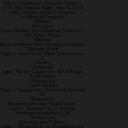
Адрес: г. Ижевск, ул. Максима Горького,
д.157, ЖК "Ривьера Парк", офис № 5 (1-й
этаж, входная группа со стороны
ул.Максима Горького)
Ижевск
ЦентрДеко
Адрес: Ижевск, улица Василия Тарасова, 7,
ЖК Новый город.
Иркутск
Центр дизайна и комплектации интерьеров
"Красная Линия"
Адрес: г. Иркутск, ул. Юрия Левитанского,
4
Италия
creativewall
Адрес: Via Yuri Gagarin 6/a – 42123 Reggio
Emilia (Italia)
Йошкар-Ола
"Строй Арсенал"
Адрес: г. Йошкар-Ола, Ленинский проспект
49
Йошкар-Ола
Интерьерный салон "Белый эскиз"
Адрес: г. Йошкар-Ола, ул. Воинов-
Интернационалистов, д. 36
Йошкар-Ола
Торговый дом "Сайвер"
Адрес: г. Йошкар-Ола, ул. Ленинский пр-т,