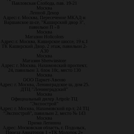
Павловская Слобода, пав. 19-21
Москва
Лепной Декор
Адрес: г. Москва, Пересечение МКАД и
Варшавское ш-се, "Каширский двор 3",
павильон П - 8
Москва
Магазин Holicolors
Адрес: г. Москва, Каширское шоссе, 19 к.1
ТК Каширский Двор, 2 этаж, павильон 2-
А30
Москва
Магазин Sherwinstore
Адрес: г. Москва, Нахимовский проспект,
24, павильон 3, блок 10с, место 130
Москва
ООО Паркет-Авeню
Адрес: г. Москва, Ленинградское ш, дом 25.
ДТЦ "Ленинградский"
Москва
Официальный дилер Artpole ТЦ
"Экспострой"
Адрес: г. Москва, Нахимовский пр-т, 24 ТЦ
"Экспострой", павильон 2, место № 143
Москва
Прима Лепнина
Адрес: Московская область, г. Подольск,
Проезд Авиаторов 1 «ТК Молоток 2»