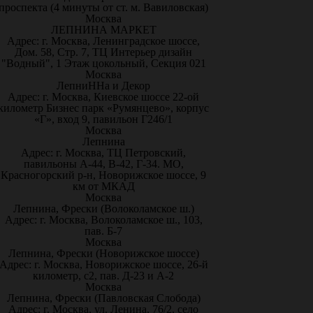
проспекта (4 минуты от ст. м. Вавиловская)
Москва
ЛЕПНИНА МАРКЕТ
Адрес: г. Москва, Ленинградское шоссе,
Дом. 58, Стр. 7, ТЦ Интерьер дизайн
"Водный", 1 Этаж цокольный, Секция 021
Москва
ЛепниННа и Декор
Адрес: г. Москва, Киевское шоссе 22-ой
километр Бизнес парк «Румянцево», корпус
«Г», вход 9, павильон Г246/1
Москва
Лепнина
Адрес: г. Москва, ТЦ Петровский,
павильоны А-44, В-42, Г-34. МО,
Красногорский р-н, Новорижское шоссе, 9
км от МКАД
Москва
Лепнина, Фрески (Волоколамское ш.)
Адрес: г. Москва, Волоколамское ш., 103,
пав. Б-7
Москва
Лепнина, Фрески (Новорижское шоссе)
Адрес: г. Москва, Новорижское шоссе, 26-й
километр, с2, пав. Д-23 и А-2
Москва
Лепнина, Фрески (Павловская Слобода)
Адрес: г. Москва, ул. Ленина, 76/2, село