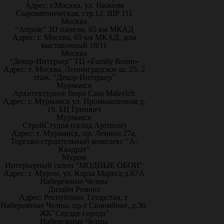
Адрес: г.Москва, ул. Нижняя
Сыромятническая, стр.12, ШР 111
Москва
“Artpole” 3D панели, 65 км МКАД
Адрес: г. Москва, 65 км МКАД, дом
выставочный 18/11
Москва
“Декор-Интерьер” ТЦ «Family Room»
Адрес: г. Москва, Ленинградское ш. 25, 2
этаж, “Декор-Интерьер”
Мурманск
Архитектурное бюро Casa Malevich
Адрес: г. Мурманск ул. Промышленная д.
19. БЦ Гринвич
Мурманск
СтройСтудия (склад Артполе)
Адрес: г. Мурманск, пр. Ленина 27а,
Торгово-строительный комплекс "А-
Квадрат"
Муром
Интерьерный салон "МОДНЫЕ ОБОИ"
Адрес: г. Муром, ул. Карла Маркса д.67А
Набережные Челны
Дизайн Ремонт
Адрес: Республике Татарстан, г.
Набережные Челны, пр-т Сююмбике, д.36,
ЖК"Сердце города"
Набережные Челны