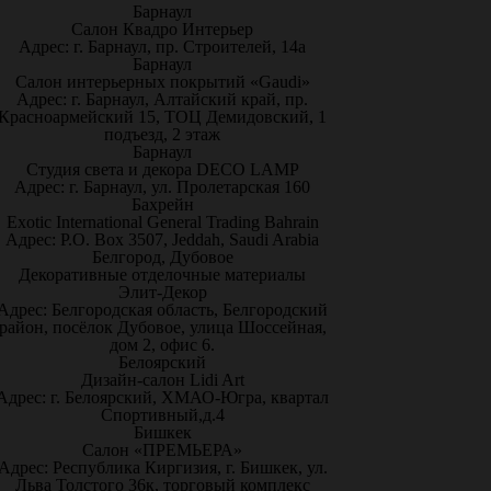
Барнаул
Салон Квадро Интерьер
Адрес: г. Барнаул, пр. Строителей, 14а
Барнаул
Салон интерьерных покрытий «Gaudi»
Адрес: г. Барнаул, Алтайский край, пр.
Красноармейский 15, ТОЦ Демидовский, 1
подъезд, 2 этаж
Барнаул
Студия света и декора DECO LAMP
Адрес: г. Барнаул, ул. Пролетарская 160
Бахрейн
Exotic International General Trading Bahrain
Адрес: P.O. Box 3507, Jeddah, Saudi Arabia
Белгород, Дубовое
Декоративные отделочные материалы
Элит-Декор
Адрес: Белгородская область, Белгородский
район, посёлок Дубовое, улица Шоссейная,
дом 2, офис 6.
Белоярский
Дизайн-салон Lidi Art
Адрес: г. Белоярский, ХМАО-Югра, квартал
Спортивный,д.4
Бишкек
Салон «ПРЕМЬЕРА»
Адрес: Республика Киргизия, г. Бишкек, ул.
Льва Толстого 36к, торговый комплекс