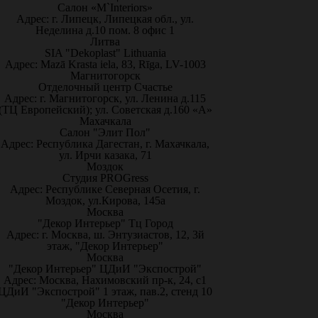
Салон «M`Interiors»
Адрес: г. Липецк, Липецкая обл., ул.
Неделина д.10 пом. 8 офис 1
Литва
SIA "Dekoplast" Lithuania
Адрес: Mazā Krasta iela, 83, Rīga, LV-1003
Магнитогорск
Отделочный центр Счастье
Адрес: г. Магнитогорск, ул. Ленина д.115
(ТЦ Европейский); ул. Советская д.160 «А»
Махачкала
Салон "Элит Пол"
Адрес: Республика Дагестан, г. Махачкала,
ул. Ирчи казака, 71
Моздок
Студия PROGress
Адрес: Республике Северная Осетия, г.
Моздок, ул.Кирова, 145а
Москва
"Декор Интерьер" Тц Город
Адрес: г. Москва, ш. Энтузиастов, 12, 3й
этаж, "Декор Интерьер"
Москва
"Декор Интерьер" ЦДиИ "Экспострой"
Адрес: Москва, Нахимовский пр-к, 24, с1
ЦДиИ "Экспострой" 1 этаж, пав.2, стенд 10
"Декор Интерьер"
Москва