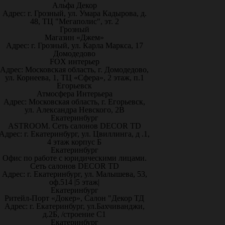
Альфа Декор
Адрес: г. Грозный, ул. Умара Кадырова, д.
48, ТЦ "Мегаполис", эт. 2
Грозный
Магазин «Джем»
Адрес: г. Грозный, ул. Карла Маркса, 17
Домодедово
FOX интерьер
Адрес: Московская область, г. Домодедово,
ул. Корнеева, 1, ТЦ «Сфера», 2 этаж, п.1
Егорьевск
Атмосфера Интерьера
Адрес: Московская область, г. Егорьевск,
ул. Александра Невского, 2В
Екатеринбург
ASTROOM. Сеть салонов DECOR TD
Адрес: г. Екатеринбург, ул. Цвиллинга, д .1,
4 этаж корпус Б
Екатеринбург
Офис по работе с юридическими лицами.
Сеть салонов DECOR TD
Адрес: г. Екатеринбург, ул. Малышева, 53,
оф.514 |5 этаж|
Екатеринбург
Ритейл-Порт «Докер», Салон "Декор ТД
Адрес: г. Екатеринбург, ул.Бахчиванджи,
д.2Б, /строение С1
Екатеринбург