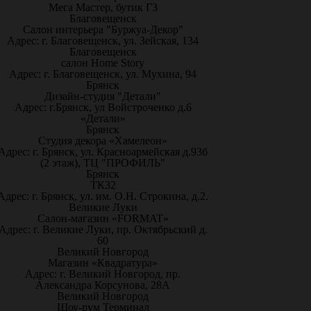
Мега Мастер, бутик Г3
Благовещенск
Салон интерьера "Буржуа-Декор"
Адрес: г. Благовещенск, ул. Зейская, 134
Благовещенск
салон Home Story
Адрес: г. Благовещенск, ул. Мухина, 94
Брянск
Дизайн-студия "Детали"
Адрес: г.Брянск, ул Войстроченко д.6
«Детали»
Брянск
Студия декора «Хамелеон»
Адрес: г. Брянск, ул. Красноармейская д.93б
(2 этаж), ТЦ "ПРОФИЛЬ"
Брянск
ТК32
Адрес: г. Брянск, ул. им. О.Н. Строкина, д.2.
Великие Луки
Салон-магазин «FORMAT»
Адрес: г. Великие Луки, пр. Октябрьский д.
60
Великий Новгород
Магазин «Квадратура»
Адрес: г. Великий Новгород, пр.
Александра Корсунова, 28А
Великий Новгород
Шоу-рум Терминал