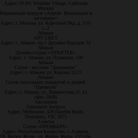
Адрес: 91361 Westlake Village, California
Москва
Фирменный шоурум «Artpole. Инновации в
интерьере»
Адрес: г. Москва, ул. Каретный Ряд, д. 5/10
с. 2
Абакан
АРТ СВЕТ
Адрес: г. Абакан, пр-т Дружбы Народов 52
Абакан
Дизайн-студия «АРХИТЕК»
Адрес: г. Абакан, ул. Пушкина, 100
Абакан
Салон - магазин "Декорация"
Адрес: г. Абакан, ул. Кирова 112/3
Абакан
Салон напольных покрытий и дверей
"Премиум"
Адрес: г. Абакан, ул. Лермонтова 21, к1
офис 266Н
Австралия
Alternative Surfaces
Адрес: Melbourne, 329 Darebin Road,
Thornbury, VIC 3071
Алматы
Салон «ПРЕМЬЕРА»
Адрес: Республика Казахстан, г. Алматы,
ТК Жибек Жолы, ул. Жибек Жолы, 135/10а,