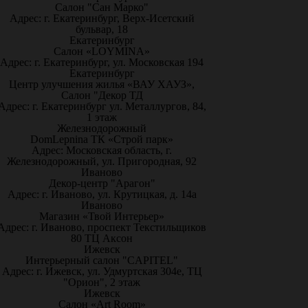
Салон "Сан Марко"
Адрес: г. Екатеринбург, Верх-Исетский
бульвар, 18
Екатеринбург
Салон «LOYMINA»
Адрес: г. Екатеринбург, ул. Московская 194
Екатеринбург
Центр улучшения жилья «ВАУ ХАУЗ»,
Салон "Декор ТД
Адрес: г. Екатеринбург ул. Металлургов, 84,
1 этаж
Железнодорожный
DomLepnina ТК «Строй парк»
Адрес: Московская область, г.
Железнодорожный, ул. Пригородная, 92
Иваново
Декор-центр "Арагон"
Адрес: г. Иваново, ул. Крутицкая, д. 14а
Иваново
Магазин «Твой Интерьер»
Адрес: г. Иваново, проспект Текстильщиков
80 ТЦ Аксон
Ижевск
Интерьерный салон "CAPITEL"
Адрес: г. Ижевск, ул. Удмуртская 304е, ТЦ
"Орион", 2 этаж
Ижевск
Салон «Art Room»