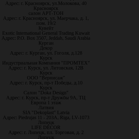
Адрес: г. Красноярск, ул.Молокова, 40
Красноярск
салон АРТ-ТОН
Адрес: г. Красноярск, ул. Маерчака, д. 1,
пом. 19/2
Кувейт
Exotic International General Trading Kuwait
Адрес: P.O. Box 3507, Jeddah, Saudi Arabia
Курган
Декор
Адрес: г. Курган, ул. Гоголя, д.128
Курск
Индустриальная Компания "ПРОМТЕХ"
Адрес: г. Курск, ул. Литовская, 12В
Курск
ООО "Вернисаж"
Адрес: г. Курск, пр-т Победы, д.10
Курск
Салон "Doka Design"
Адрес: г. Курск, пр-т Дружбы 9А, ТЦ
Европа 1 этаж
Латвия
SIA "Dekoplast" Latvia
Адрес: Piedrujas 11 - 203A, Riga, LV-1073
Липецк
LIFE DÉCOR
Адрес: г. Липецк, пл. Торговая, д. 2
Липецк