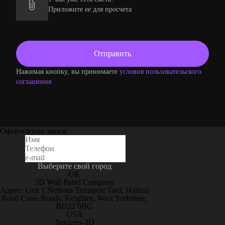
Приложите ее для просчета
Нажимая кнопку, вы принимаете
условия пользовательского
соглашения
Оформление заказа
Выберите свой город
UK
3D Wall Panel Company
Адрес: Unit 1 Nelsons Transport Yard, Halifax
Road Cross Roads, Keighley, West Yorkshire,
BD22 9BG
USA
Textures-3D