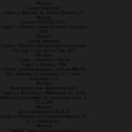
Москва
Салон TopDecor
Адрес: г. Москва, ул. Олеко Дундича 25
Москва
Салон «ARTDECOR»
Адрес: г. Москва, улица Большая Ордынка
38с1
Москва
Салон Лепнина
Адрес: г. Москва, Дмитровское шоссе, дом.
165, кор. 1, т.ц. Бухта, Пав. 2Е5
Москва
Салон – Лепнина у Милы
Адрес: г. Москва, ТРК
«ЭлитСтройМатериалы», 51-й км МКАД
пос. Заречье, ул.Торговая, с.2, 1 этаж,
павильон С13
Москва
Творческий дом «Красота и уют»
Адрес: г. Москва, ул. Рябиновая, 41, ЭДЦ
Madex (2 этаж прямо от эскалатора эксп. 2-
27, 2-28)
Москва
Центр Дизайна ITALICA
Адрес: г. Москва, ул. Старая Басманная, 20,
к. 1, подъезд 2А
Москва
“Artplay” салон 3D панели Артполе