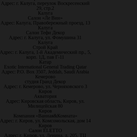
Адрес: г. Калуга, переулок Воскресенский
29, стр.2
Калуга
Салон «Ле Вин»
Адрес: Калуга, Правобережный проезд, 13
Калуга
Салон Тефи Декор
Адрес: г. Калуга, ул. Фомушина 31
Калуга
Строй Край
Адрес: г. Калуга, 1-й Академический пр., 5,
корп. 1Д, пав Г-11
Катар
Exotic International General Trading Qatar
Адрес: P.O. Box 3507, Jeddah, Saudi Arabia
Кемерово
студия Гранд Декор
Адрес: г. Кемерово, ул. Черняховского 3
Киров
Акватория
Адрес: Кировская область, Киров, ул.
Милицейская 80
Киров
Компания «Ванная&Комната»
Адрес: г. Киров, ул. Комсомольская, дом 14
Киров
Салон ELETTO
Адрес: г. Киров, ул. Ленина, д. 205, ТЦ