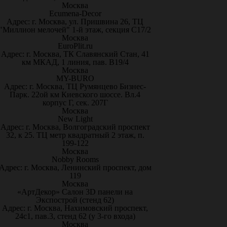
Москва
Ecumena-Decor
Адрес: г. Москва, ул. Пришвина 26, ТЦ
"Миллион мелочей" 1-й этаж, секция С17/2
Москва
EuroPlit.ru
Адрес: г. Москва, ТК Славянский Стан, 41
км МКАД, 1 линия, пав. В19/4
Москва
MY-BURO
Адрес: г. Москва, ТЦ Румянцево Бизнес-
Парк. 22ой км Киевского шоссе. Вл.4
корпус Г, сек. 207Г
Москва
New Light
Адрес: г. Москва, Волгоградский проспект
32, к 25. ТЦ метр квадратный 2 этаж, п.
199-122
Москва
Nobby Rooms
Адрес: г. Москва, Ленинский проспект, дом
119
Москва
«АртДекор» Салон 3D панели на
Экспострой (стенд 62)
Адрес: г. Москва, Нахимовский проспект,
24с1, пав.3, стенд 62 (у 3-го входа)
Москва