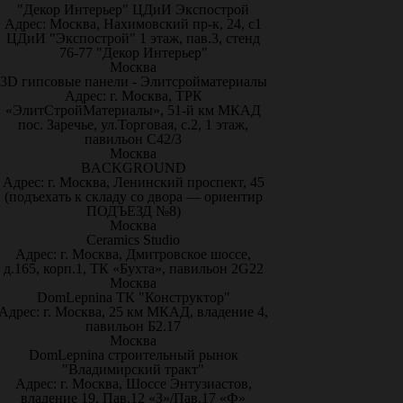
"Декор Интерьер" ЦДиИ Экспострой
Адрес: Москва, Нахимовский пр-к, 24, с1
ЦДиИ "Экспострой" 1 этаж, пав.3, стенд
76-77 "Декор Интерьер"
Москва
3D гипсовые панели - Элитсройматериалы
Адрес: г. Москва, ТРК
«ЭлитСтройМатериалы», 51-й км МКАД
пос. Заречье, ул.Торговая, с.2, 1 этаж,
павильон С42/3
Москва
BACKGROUND
Адрес: г. Москва, Ленинский проспект, 45
(подъехать к складу со двора — ориентир
ПОДЪЕЗД №8)
Москва
Ceramics Studio
Адрес: г. Москва, Дмитровское шоссе,
д.165, корп.1, ТК «Бухта», павильон 2G22
Москва
DomLepnina ТК "Конструктор"
Адрес: г. Москва, 25 км МКАД, владение 4,
павильон Б2.17
Москва
DomLepnina строительный рынок
"Владимирский тракт"
Адрес: г. Москва, Шоссе Энтузиастов,
владение 19, Пав.12 «З»/Пав.17 «Ф»