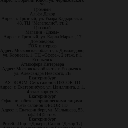
Адрес: г. Горячий Ключ, ул. Черняховского
79
Грозный
Альфа Декор
Адрес: г. Грозный, ул. Умара Кадырова, д.
48, ТЦ "Мегаполис", эт. 2
Грозный
Магазин «Джем»
Адрес: г. Грозный, ул. Карла Маркса, 17
Домодедово
FOX интерьер
Адрес: Московская область, г. Домодедово,
ул. Корнеева, 1, ТЦ «Сфера», 2 этаж, п.1
Егорьевск
Атмосфера Интерьера
Адрес: Московская область, г. Егорьевск,
ул. Александра Невского, 2В
Екатеринбург
ASTROOM. Сеть салонов DECOR TD
Адрес: г. Екатеринбург, ул. Цвиллинга, д .1,
4 этаж корпус Б
Екатеринбург
Офис по работе с юридическими лицами.
Сеть салонов DECOR TD
Адрес: г. Екатеринбург, ул. Малышева, 53,
оф.514 |5 этаж|
Екатеринбург
Ритейл-Порт «Докер», Салон "Декор ТД