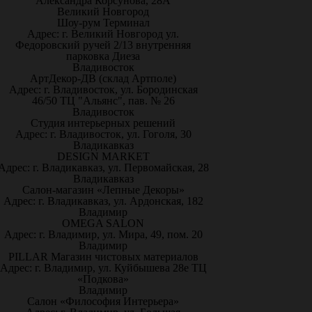
Александра Корсунова, 28А
Великий Новгород
Шоу-рум Терминал
Адрес: г. Великий Новгород ул.
Федоровский ручей 2/13 внутренняя
парковка Диеза
Владивосток
АртДекор-ДВ (склад Артполе)
Адрес: г. Владивосток, ул. Бородинская
46/50 ТЦ "Альянс", пав. № 26
Владивосток
Студия интерьерных решений
Адрес: г. Владивосток, ул. Гоголя, 30
Владикавказ
DESIGN MARKET
Адрес: г. Владикавказ, ул. Первомайская, 28
Владикавказ
Салон-магазин «Лепные Декоры»
Адрес: г. Владикавказ, ул. Ардонская, 182
Владимир
OMEGA SALON
Адрес: г. Владимир, ул. Мира, 49, пом. 20
Владимир
PILLAR Магазин чистовых материалов
Адрес: г. Владимир, ул. Куйбышева 28е ТЦ
«Подкова»
Владимир
Салон «Философия Интерьера»