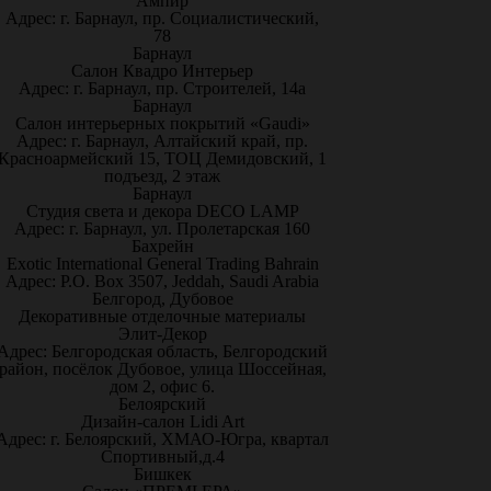
Ампир
Адрес: г. Барнаул, пр. Социалистический,
78
Барнаул
Салон Квадро Интерьер
Адрес: г. Барнаул, пр. Строителей, 14а
Барнаул
Салон интерьерных покрытий «Gaudi»
Адрес: г. Барнаул, Алтайский край, пр.
Красноармейский 15, ТОЦ Демидовский, 1
подъезд, 2 этаж
Барнаул
Студия света и декора DECO LAMP
Адрес: г. Барнаул, ул. Пролетарская 160
Бахрейн
Exotic International General Trading Bahrain
Адрес: P.O. Box 3507, Jeddah, Saudi Arabia
Белгород, Дубовое
Декоративные отделочные материалы
Элит-Декор
Адрес: Белгородская область, Белгородский
район, посёлок Дубовое, улица Шоссейная,
дом 2, офис 6.
Белоярский
Дизайн-салон Lidi Art
Адрес: г. Белоярский, ХМАО-Югра, квартал
Спортивный,д.4
Бишкек