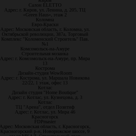
Киров
Салон ELETTO
Адрес: г. Киров, ул. Ленина, д. 205, ТЦ
«Green Haus», этаж 2
Коломна
Евро-Краски
Адрес: Московская область, г. Коломна, ул.
Октябрьской революции, 387а, Торговый
Комплекс "Коломенский Строитель" Пав.
№1
Комсомольск-на-Амуре
Строительная мозаика
Адрес: г. Комсомольск-на-Амуре, пр. Мира
13
Кострома
Дизайн-студия WowRoom
Адрес: г. Кострома, ул. Маршала Новикова
22/22, 1 этаж, офис 13
Котлас
Дизайн студия "Home Boutique"
Адрес: г. Котлас, ул. Кузнецова, д. 3
Котлас
ТЦ "Арена", отдел Позитиф
Адрес: г. Котлас, ул. Мира 46
Красногорск
FDPmaster
Адрес: Московская область, г. Красногорск,
Красногорский р-н, Новорижское шоссе, 9