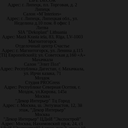
LIFE DÉCOR
Адрес: г. Липецк, пл. Торговая, д. 2
Липецк
Салон «M`Interiors»
Адрес: г. Липецк, Липецкая обл., ул.
Неделина д.10 пом. 8 офис 1
Литва
SIA "Dekoplast" Lithuania
Адрес: Mazā Krasta iela, 83, Rīga, LV-1003
Магнитогорск
Отделочный центр Счастье
Адрес: г. Магнитогорск, ул. Ленина д.115
(ТЦ Европейский); ул. Советская д.160 «А»
Махачкала
Салон "Элит Пол"
Адрес: Республика Дагестан, г. Махачкала,
ул. Ирчи казака, 71
Моздок
Студия PROGress
Адрес: Республике Северная Осетия, г.
Моздок, ул.Кирова, 145а
Москва
"Декор Интерьер" Тц Город
Адрес: г. Москва, ш. Энтузиастов, 12, 3й
этаж, "Декор Интерьер"
Москва
"Декор Интерьер" ЦДиИ "Экспострой"
Адрес: Москва, Нахимовский пр-к, 24, с1