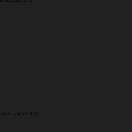
kshire, BD22 9BG
 этаж 1, бутик А23а