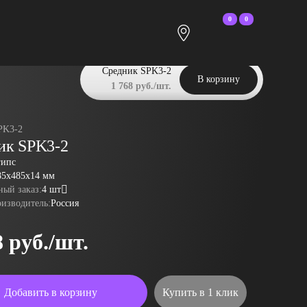
0
0
Средник SPK3-2
В корзину
1 768 руб./шт.
PK3-2
ик SPK3-2
гипс
85x485x14 мм
ый заказ:
4 шт
оизводитель:
Россия
8 руб./шт.
Добавить в корзину
Купить в 1 клик