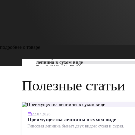
подробнее о товаре
Только у
ARTPOLE
лепнина в сухом виде
Тел:
8 (800) 101-53-00
Полезные статьи
22.07.2026
Преимущества лепнины в сухом виде
Гипсовая лепнина бывает двух видов: сухая и сырая.