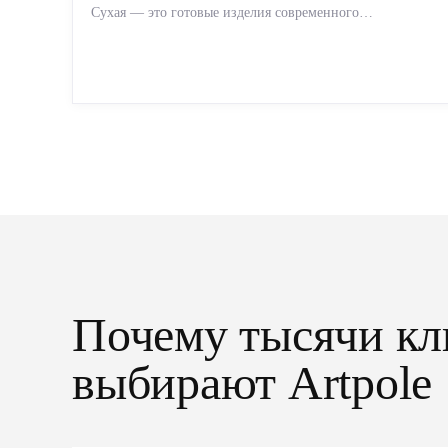
Сухая — это готовые изделия современного
производства: точная геометрия, стабильное качество,
упрощенный...
Почему тысячи кл
выбирают Artpole