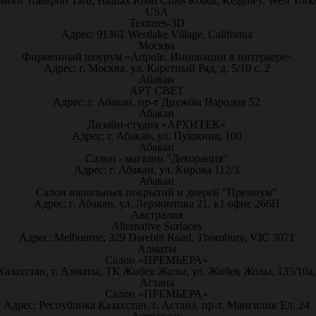
lsons Transport Yard, Halifax Road Cross Roads, Keighley, West Yor
USA
Textures-3D
Адрес: 91361 Westlake Village, California
Москва
Фирменный шоурум «Artpole. Инновации в интерьере»
Адрес: г. Москва, ул. Каретный Ряд, д. 5/10 с. 2
Абакан
АРТ СВЕТ
Адрес: г. Абакан, пр-т Дружбы Народов 52
Абакан
Дизайн-студия «АРХИТЕК»
Адрес: г. Абакан, ул. Пушкина, 100
Абакан
Салон - магазин "Декорация"
Адрес: г. Абакан, ул. Кирова 112/3
Абакан
Салон напольных покрытий и дверей "Премиум"
Адрес: г. Абакан, ул. Лермонтова 21, к1 офис 266Н
Австралия
Alternative Surfaces
Адрес: Melbourne, 329 Darebin Road, Thornbury, VIC 3071
Алматы
Салон «ПРЕМЬЕРА»
Казахстан, г. Алматы, ТК Жибек Жолы, ул. Жибек Жолы, 135/10а,
Астана
Салон «ПРЕМЬЕРА»
Адрес: Республика Казахстан, г. Астана, пр-т. Мангилик Ел, 24