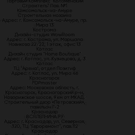
Торговый Комплекс "Коломенский
Строитель" Пав. №1
Комсомольск-на-Амуре
Строительная мозаика
Адрес: г. Комсомольск-на-Амуре, пр.
Мира 13
Кострома
Дизайн-студия WowRoom
Адрес: г. Кострома, ул. Маршала
Новикова 22/22, 1 этаж, офис 13
Котлас
Дизайн студия "Home Boutique"
Адрес: г. Котлас, ул. Кузнецова, д. 3
Котлас
ТЦ "Арена", отдел Позитиф
Адрес: г. Котлас, ул. Мира 46
Красногорск
FDPmaster
Адрес: Московская область, г.
Красногорск, Красногорский р-н,
Новорижское шоссе, 9 км от МКАД.
Строительный двор «Петровский»,
павильон Г-2
Краснодар
ВСЯЛЕПНИНА.РУ
Адрес: г. Краснодар, ул. Северная,
320, ТЦ "Евроремонт", пав.112
Краснодар