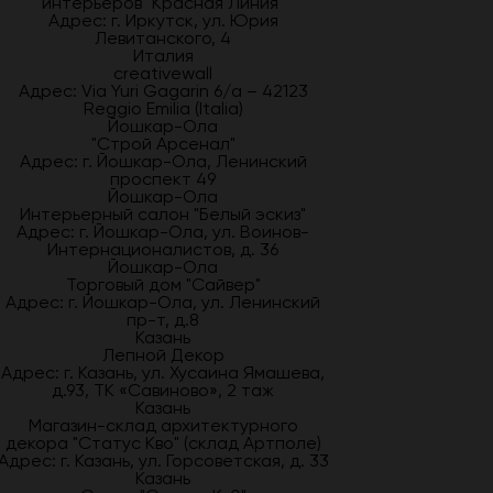
интерьеров "Красная Линия"
Адрес: г. Иркутск, ул. Юрия
Левитанского, 4
Италия
creativewall
Адрес: Via Yuri Gagarin 6/a – 42123
Reggio Emilia (Italia)
Йошкар-Ола
"Строй Арсенал"
Адрес: г. Йошкар-Ола, Ленинский
проспект 49
Йошкар-Ола
Интерьерный салон "Белый эскиз"
Адрес: г. Йошкар-Ола, ул. Воинов-
Интернационалистов, д. 36
Йошкар-Ола
Торговый дом "Сайвер"
Адрес: г. Йошкар-Ола, ул. Ленинский
пр-т, д.8
Казань
Лепной Декор
Адрес: г. Казань, ул. Хусаина Ямашева,
д.93, ТК «Савиново», 2 таж
Казань
Магазин-склад архитектурного
декора "Статус Кво" (склад Артполе)
Адрес: г. Казань, ул. Горсоветская, д. 33
Казань