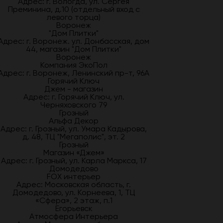
Адрес: г. Вологда, ул. Сергея
Преминина, д.10 (отдельный вход с
левого торца)
Воронеж
"Дом Плитки"
Адрес: г. Воронеж. ул. Донбасская, дом
44, магазин "Дом Плитки"
Воронеж
Компания ЭкоПол
Адрес: г. Воронеж, Ленинский пр-т, 96А
Горячий Ключ
Джем - магазин
Адрес: г. Горячий Ключ, ул.
Черняховского 79
Грозный
Альфа Декор
Адрес: г. Грозный, ул. Умара Кадырова,
д. 48, ТЦ "Мегаполис", эт. 2
Грозный
Магазин «Джем»
Адрес: г. Грозный, ул. Карла Маркса, 17
Домодедово
FOX интерьер
Адрес: Московская область, г.
Домодедово, ул. Корнеева, 1, ТЦ
«Сфера», 2 этаж, п.1
Егорьевск
Атмосфера Интерьера