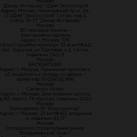
Москва
"Декор Интерьер" ЦДиИ Экспострой
Адрес: Москва, Нахимовский пр-к, 24,
с1 ЦДиИ "Экспострой" 1 этаж, пав.3,
стенд 76-77 "Декор Интерьер"
Москва
3D гипсовые панели -
Элитсройматериалы
Адрес: г. Москва, ТРК
«ЭлитСтройМатериалы», 51-й км МКАД
пос. Заречье, ул.Торговая, с.2, 1 этаж,
павильон С42/3
Москва
BACKGROUND
Адрес: г. Москва, Ленинский проспект,
45 (подъехать к складу со двора —
ориентир ПОДЪЕЗД №8)
Москва
Ceramics Studio
Адрес: г. Москва, Дмитровское шоссе,
д.165, корп.1, ТК «Бухта», павильон 2G22
Москва
DomLepnina ТК "Конструктор"
Адрес: г. Москва, 25 км МКАД, владение
4, павильон Б2.17
Москва
DomLepnina строительный рынок
"Владимирский тракт"