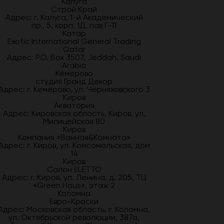
Калуга
Строй Край
Адрес: г. Калуга, 1-й Академический
пр., 5, корп. 1Д, пав Г-11
Катар
Exotic International General Trading
Qatar
Адрес: P.O. Box 3507, Jeddah, Saudi
Arabia
Кемерово
студия Гранд Декор
Адрес: г. Кемерово, ул. Черняховского 3
Киров
Акватория
Адрес: Кировская область, Киров, ул.
Милицейская 80
Киров
Компания «Ванная&Комната»
Адрес: г. Киров, ул. Комсомольская, дом
14
Киров
Салон ELETTO
Адрес: г. Киров, ул. Ленина, д. 205, ТЦ
«Green Haus», этаж 2
Коломна
Евро-Краски
Адрес: Московская область, г. Коломна,
ул. Октябрьской революции, 387а,