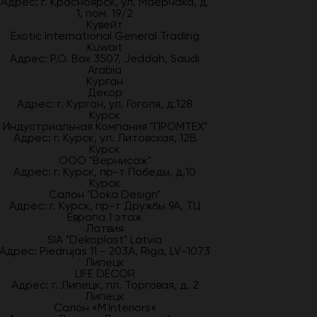
Адрес: г. Красноярск, ул. Маерчака, д.
1, пом. 19/2
Кувейт
Exotic International General Trading
Kuwait
Адрес: P.O. Box 3507, Jeddah, Saudi
Arabia
Курган
Декор
Адрес: г. Курган, ул. Гоголя, д.128
Курск
Индустриальная Компания "ПРОМТЕХ"
Адрес: г. Курск, ул. Литовская, 12В
Курск
ООО "Вернисаж"
Адрес: г. Курск, пр-т Победы, д.10
Курск
Салон "Doka Design"
Адрес: г. Курск, пр-т Дружбы 9А, ТЦ
Европа 1 этаж
Латвия
SIA "Dekoplast" Latvia
Адрес: Piedrujas 11 - 203A, Riga, LV-1073
Липецк
LIFE DÉCOR
Адрес: г. Липецк, пл. Торговая, д. 2
Липецк
Салон «M`Interiors»