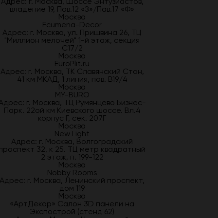
Адрес: г. Москва, Шоссе Энтузиастов,
владение 19, Пав.12 «З»/Пав.17 «Ф»
Москва
Ecumena-Decor
Адрес: г. Москва, ул. Пришвина 26, ТЦ
"Миллион мелочей" 1-й этаж, секция
С17/2
Москва
EuroPlit.ru
Адрес: г. Москва, ТК Славянский Стан,
41 км МКАД, 1 линия, пав. В19/4
Москва
MY-BURO
Адрес: г. Москва, ТЦ Румянцево Бизнес-
Парк. 22ой км Киевского шоссе. Вл.4
корпус Г, сек. 207Г
Москва
New Light
Адрес: г. Москва, Волгоградский
проспект 32, к 25. ТЦ метр квадратный
2 этаж, п. 199-122
Москва
Nobby Rooms
Адрес: г. Москва, Ленинский проспект,
дом 119
Москва
«АртДекор» Салон 3D панели на
Экспострой (стенд 62)