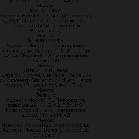
ДОМ МЕБЕЛИ, ЛИНИЯ1, ПАВ.П2-9
Москва
Корнер Oboi1
Адрес: г. Москва, Ленинский проспект
д. 70/11 вход со стороны Ленинского
проспекта (4 минуты от ст. м.
Вавиловская)
Москва
ЛЕПНИНА МАРКЕТ
Адрес: г. Москва, Ленинградское
шоссе, Дом. 58, Стр. 7, ТЦ Интерьер
дизайн "Водный", 1 Этаж цокольный,
Секция 021
Москва
ЛепниННа и Декор
Адрес: г. Москва, Киевское шоссе 22-
ой километр Бизнес парк «Румянцево»,
корпус «Г», вход 9, павильон Г246/1
Москва
Лепнина
Адрес: г. Москва, ТЦ Петровский,
павильоны А-44, В-42, Г-34. МО,
Красногорский р-н, Новорижское
шоссе, 9 км от МКАД
Москва
Лепнина, Фрески (Волоколамское ш.)
Адрес: г. Москва, Волоколамское ш.,
103, пав. Б-7