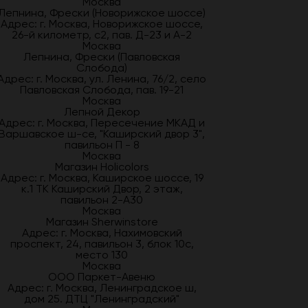
Москва
Лепнина, Фрески (Новорижское шоссе)
Адрес: г. Москва, Новорижское шоссе,
26-й километр, с2, пав. Д-23 и А-2
Москва
Лепнина, Фрески (Павловская
Слобода)
Адрес: г. Москва, ул. Ленина, 76/2, село
Павловская Слобода, пав. 19-21
Москва
Лепной Декор
Адрес: г. Москва, Пересечение МКАД и
Варшавское ш-се, "Каширский двор 3",
павильон П - 8
Москва
Магазин Holicolors
Адрес: г. Москва, Каширское шоссе, 19
к.1 ТК Каширский Двор, 2 этаж,
павильон 2-А30
Москва
Магазин Sherwinstore
Адрес: г. Москва, Нахимовский
проспект, 24, павильон 3, блок 10с,
место 130
Москва
ООО Паркет-Авeню
Адрес: г. Москва, Ленинградское ш,
дом 25. ДТЦ "Ленинградский"