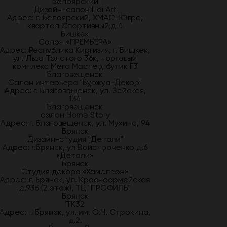
Белоярский
Дизайн-салон Lidi Art
Адрес: г. Белоярский, ХМАО-Югра,
квартал Спортивный,д.4
Бишкек
Салон «ПРЕМЬЕРА»
Адрес: Республика Киргизия, г. Бишкек,
ул. Льва Толстого 36к, торговый
комплекс Мега Мастер, бутик Г3
Благовещенск
Салон интерьера "Буржуа-Декор"
Адрес: г. Благовещенск, ул. Зейская,
134
Благовещенск
салон Home Story
Адрес: г. Благовещенск, ул. Мухина, 94
Брянск
Дизайн-студия "Детали"
Адрес: г.Брянск, ул Войстроченко д.6
«Детали»
Брянск
Студия декора «Хамелеон»
Адрес: г. Брянск, ул. Красноармейская
д.93б (2 этаж), ТЦ "ПРОФИЛЬ"
Брянск
ТК32
Адрес: г. Брянск, ул. им. О.Н. Строкина,
д.2.