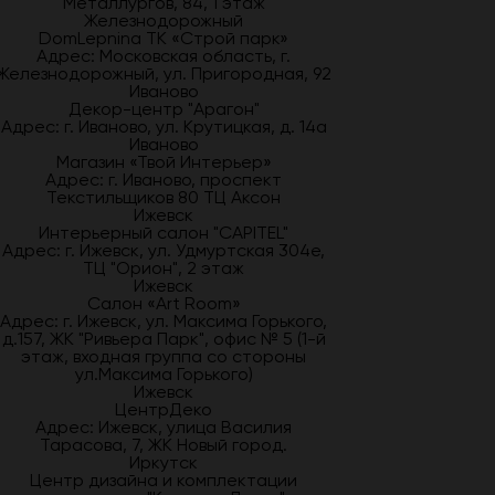
Металлургов, 84, 1 этаж
Железнодорожный
DomLepnina ТК «Строй парк»
Адрес: Московская область, г.
Железнодорожный, ул. Пригородная, 92
Иваново
Декор-центр "Арагон"
Адрес: г. Иваново, ул. Крутицкая, д. 14а
Иваново
Магазин «Твой Интерьер»
Адрес: г. Иваново, проспект
Текстильщиков 80 ТЦ Аксон
Ижевск
Интерьерный салон "CAPITEL"
Адрес: г. Ижевск, ул. Удмуртская 304е,
ТЦ "Орион", 2 этаж
Ижевск
Салон «Art Room»
Адрес: г. Ижевск, ул. Максима Горького,
д.157, ЖК "Ривьера Парк", офис № 5 (1-й
этаж, входная группа со стороны
ул.Максима Горького)
Ижевск
ЦентрДеко
Адрес: Ижевск, улица Василия
Тарасова, 7, ЖК Новый город.
Иркутск
Центр дизайна и комплектации