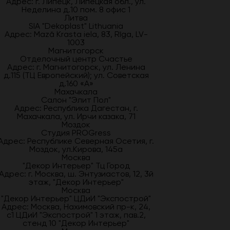
Адрес: г. Липецк, Липецкая обл., ул.
Неделина д.10 пом. 8 офис 1
Литва
SIA "Dekoplast" Lithuania
Адрес: Mazā Krasta iela, 83, Rīga, LV-
1003
Магнитогорск
Отделочный центр Счастье
Адрес: г. Магнитогорск, ул. Ленина
д.115 (ТЦ Европейский); ул. Советская
д.160 «А»
Махачкала
Салон "Элит Пол"
Адрес: Республика Дагестан, г.
Махачкала, ул. Ирчи казака, 71
Моздок
Студия PROGress
Адрес: Республике Северная Осетия, г.
Моздок, ул.Кирова, 145а
Москва
"Декор Интерьер" Тц Город
Адрес: г. Москва, ш. Энтузиастов, 12, 3й
этаж, "Декор Интерьер"
Москва
"Декор Интерьер" ЦДиИ "Экспострой"
Адрес: Москва, Нахимовский пр-к, 24,
с1 ЦДиИ "Экспострой" 1 этаж, пав.2,
стенд 10 "Декор Интерьер"