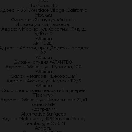
USA
Textures-3D
Адрес: 91361 Westlake Village, California
Москва
Фирменный шоурум «Artpole.
Инновации в интерьере»
Адрес: г. Москва, ул. Каретный Ряд, д.
5/10 с. 2
Абакан
АРТ СВЕТ
Адрес: г. Абакан, пр-т Дружбы Народов
52
Абакан
Дизайн-студия «АРХИТЕК»
Адрес: г. Абакан, ул. Пушкина, 100
Абакан
Салон - магазин "Декорация"
Адрес: г. Абакан, ул. Кирова 112/3
Абакан
Салон напольных покрытий и дверей
"Премиум"
Адрес: г. Абакан, ул. Лермонтова 21, к1
офис 266Н
Австралия
Alternative Surfaces
Адрес: Melbourne, 329 Darebin Road,
Thornbury, VIC 3071
Алматы