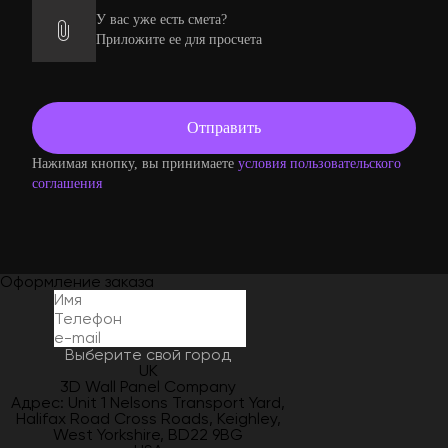
У вас уже есть смета?
Приложите ее для просчета
Нажимая кнопку, вы принимаете
условия пользовательского
соглашения
Оформление заказа
Выберите свой город
UK
3D Wall Panel Company
Адрес: Unit 1 Nelsons Transport Yard,
Halifax Road Cross Roads, Keighley,
West Yorkshire, BD22 9BG