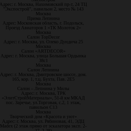
Адрес: г. Москва, Нахимовский пр-т, 24 ТЦ
"Экспострой", павильон 2, место № 143
Москва
Прима Лепнина
Адрес: Московская область, г. Подольск,
Проезд Авиаторов 1 «ТК Молоток 2»
Москва
Салон TopDecor
Адрес: г. Москва, ул. Олеко Дундича 25
Москва
Салон «ARTDECOR»
Адрес: г. Москва, улица Большая Ордынка
38с1
Москва
Салон Лепнина
Адрес: г. Москва, Дмитровское шоссе, дом.
165, кор. 1, т.ц. Бухта, Пав. 2Е5
Москва
Салон – Лепнина у Милы
Адрес: г. Москва, ТРК
«ЭлитСтройМатериалы», 51-й км МКАД
пос. Заречье, ул.Торговая, с.2, 1 этаж,
павильон С13
Москва
Творческий дом «Красота и уют»
Адрес: г. Москва, ул. Рябиновая, 41, ЭДЦ
Madex (2 этаж прямо от эскалатора эксп. 2-
27, 2-28)