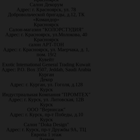
Салон Декорум
Адрес: г. Красноярск, ул. 78
Добровольческой бригады, д.12, ТК
«Командор»
Красноярск
Салон-магазин "КОЛОРСТУДИЯ"
Адрес: г. Красноярск, ул.Молокова, 40
Красноярск
салон АРТ-ТОН
Адрес: г. Красноярск, ул. Маерчака, д. 1,
пом. 19/2
Кувейт
Exotic International General Trading Kuwait
Адрес: P.O. Box 3507, Jeddah, Saudi Arabia
Курган
Декор
Адрес: г. Курган, ул. Гоголя, д.128
Курск
Индустриальная Компания "ПРОМТЕХ"
Адрес: г. Курск, ул. Литовская, 12В
Курск
ООО "Вернисаж"
Адрес: г. Курск, пр-т Победы, д.10
Курск
Салон "Doka Design"
Адрес: г. Курск, пр-т Дружбы 9А, ТЦ
Европа 1 этаж
Латвия