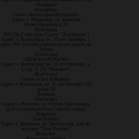
«Подкова»
Владимир
Салон «Философия Интерьера»
Адрес: г. Владимир, ул. Большая
Нижегородская д.32
Волгоград
DECOLE шоу-рум (Салон "Декорация")
Адрес: г. Волгоград, ул. 25 лет Октября, 1,
офис 104. Оптово-строительный рынок на
Тулака
Волгоград
«ДОМ КАМЕНЬОН»
Адрес: г. Волгоград, ул. 25 лет Октября, д.
1, стр. 1, ТК "Фаворит".
Волгоград
Салон «Свет Южанки»
Адрес: г. Волгоград, ул. 25 лет Октября 1Ц,
склад ТР
Вологда
Европласт
Адрес: г. Вологда, ул. Сергея Преминина,
д.10 (отдельный вход с левого торца)
Воронеж
"Дом Плитки"
Адрес: г. Воронеж. ул. Донбасская, дом 44,
магазин "Дом Плитки"
Воронеж
Компания ЭкоПол