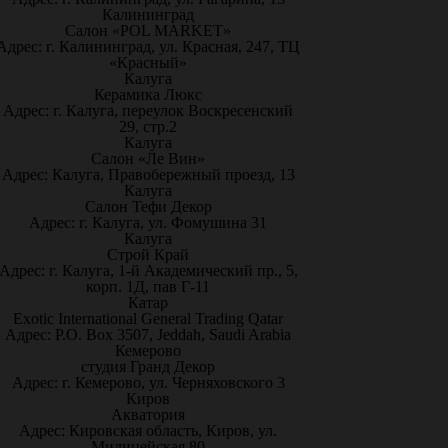
Калининград
Салон «POL MARKET»
Адрес: г. Калининград, ул. Красная, 247, ТЦ
«Красный»
Калуга
Керамика Люкс
Адрес: г. Калуга, переулок Воскресенский
29, стр.2
Калуга
Салон «Ле Вин»
Адрес: Калуга, Правобережный проезд, 13
Калуга
Салон Тефи Декор
Адрес: г. Калуга, ул. Фомушина 31
Калуга
Строй Край
Адрес: г. Калуга, 1-й Академический пр., 5,
корп. 1Д, пав Г-11
Катар
Exotic International General Trading Qatar
Адрес: P.O. Box 3507, Jeddah, Saudi Arabia
Кемерово
студия Гранд Декор
Адрес: г. Кемерово, ул. Черняховского 3
Киров
Акватория
Адрес: Кировская область, Киров, ул.
Милицейская 80