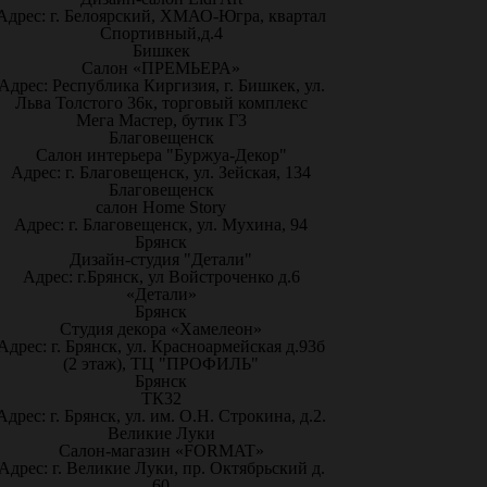
Адрес: г. Белоярский, ХМАО-Югра, квартал
Спортивный,д.4
Бишкек
Салон «ПРЕМЬЕРА»
Адрес: Республика Киргизия, г. Бишкек, ул.
Льва Толстого 36к, торговый комплекс
Мега Мастер, бутик Г3
Благовещенск
Салон интерьера "Буржуа-Декор"
Адрес: г. Благовещенск, ул. Зейская, 134
Благовещенск
салон Home Story
Адрес: г. Благовещенск, ул. Мухина, 94
Брянск
Дизайн-студия "Детали"
Адрес: г.Брянск, ул Войстроченко д.6
«Детали»
Брянск
Студия декора «Хамелеон»
Адрес: г. Брянск, ул. Красноармейская д.93б
(2 этаж), ТЦ "ПРОФИЛЬ"
Брянск
ТК32
Адрес: г. Брянск, ул. им. О.Н. Строкина, д.2.
Великие Луки
Салон-магазин «FORMAT»
Адрес: г. Великие Луки, пр. Октябрьский д.
60