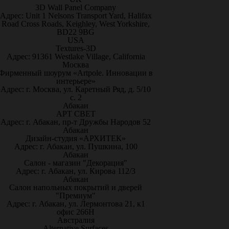
3D Wall Panel Company
Адрес: Unit 1 Nelsons Transport Yard, Halifax
Road Cross Roads, Keighley, West Yorkshire,
BD22 9BG
USA
Textures-3D
Адрес: 91361 Westlake Village, California
Москва
Фирменный шоурум «Artpole. Инновации в
интерьере»
Адрес: г. Москва, ул. Каретный Ряд, д. 5/10
с. 2
Абакан
АРТ СВЕТ
Адрес: г. Абакан, пр-т Дружбы Народов 52
Абакан
Дизайн-студия «АРХИТЕК»
Адрес: г. Абакан, ул. Пушкина, 100
Абакан
Салон - магазин "Декорация"
Адрес: г. Абакан, ул. Кирова 112/3
Абакан
Салон напольных покрытий и дверей
"Премиум"
Адрес: г. Абакан, ул. Лермонтова 21, к1
офис 266Н
Австралия
Alternative Surfaces