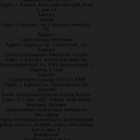
Адрес: г. Ачинск, Красноярский край, м-он
4, дом 14
Барнаул
Ампир
Адрес: г. Барнаул, пр. Социалистический,
78
Барнаул
Салон Квадро Интерьер
Адрес: г. Барнаул, пр. Строителей, 14а
Барнаул
Салон интерьерных покрытий «Gaudi»
Адрес: г. Барнаул, Алтайский край, пр.
Красноармейский 15, ТОЦ Демидовский, 1
подъезд, 2 этаж
Барнаул
Студия света и декора DECO LAMP
Адрес: г. Барнаул, ул. Пролетарская 160
Бахрейн
Exotic International General Trading Bahrain
Адрес: P.O. Box 3507, Jeddah, Saudi Arabia
Белгород, Дубовое
Декоративные отделочные материалы
Элит-Декор
Адрес: Белгородская область, Белгородский
район, посёлок Дубовое, улица Шоссейная,
дом 2, офис 6.
Белоярский
Дизайн-салон Lidi Art