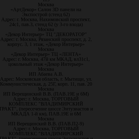
Москва
«АртДекор» Салон 3D панели на
Экспострой (стенд 62)
Адрес: г. Москва, Нахимовский проспект,
24с1, пав.3, стенд 62 (у 3-го входа)
Москва
«Декор Интерьер» ТЦ "ДЕКОРАТОР"
Адрес: г. Москва, Рязанский проспект, д. 2,
корпус. 3, 1 этаж, «Декор Интерьер»
Москва
«Декор Интерьер» ТЦ «ЛЕНТА»
Адрес: г. Москва, 47й км МКАД, вл31с1,
цокольный этаж «Декор Интерьер»
Москва
ИП Абаева А.В.
Адрес: Московская область, г. Мытищи, ул.
Коммунистическая, д. 25Г, корп. 11, пав. 20
Москва
ИП Верещинский В.В. (ПАВ.19Е и 6М)
Адрес: г. Москва, ТОРГОВЫЙ
КОМПЛЕКС "ВЛАДИМИРСКИЙ
ТРАКТ", (пересечение шоссе Энтузиастов и
МКАДА 1-й км), ПАВ.19Е и 6М
Москва
ИП Верещинский В.В. (ПАВ.П2-9)
Адрес: г. Москва, ТОРГОВЫЙ
КОМПЛЕКС "ВЛАДИМИРСКИЙ
ТРАКТ", (пересечение шоссе Энтузиастов и