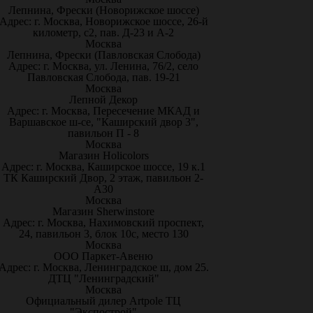
Лепнина, Фрески (Новорижское шоссе)
Адрес: г. Москва, Новорижское шоссе, 26-й
километр, с2, пав. Д-23 и А-2
Москва
Лепнина, Фрески (Павловская Слобода)
Адрес: г. Москва, ул. Ленина, 76/2, село
Павловская Слобода, пав. 19-21
Москва
Лепной Декор
Адрес: г. Москва, Пересечение МКАД и
Варшавское ш-се, "Каширский двор 3",
павильон П - 8
Москва
Магазин Holicolors
Адрес: г. Москва, Каширское шоссе, 19 к.1
ТК Каширский Двор, 2 этаж, павильон 2-
А30
Москва
Магазин Sherwinstore
Адрес: г. Москва, Нахимовский проспект,
24, павильон 3, блок 10с, место 130
Москва
ООО Паркет-Авeню
Адрес: г. Москва, Ленинградское ш, дом 25.
ДТЦ "Ленинградский"
Москва
Официальный дилер Artpole ТЦ
"Экспострой"