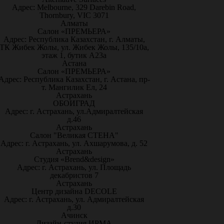
Адрес: Melbourne, 329 Darebin Road,
Thornbury, VIC 3071
Алматы
Салон «ПРЕМЬЕРА»
Адрес: Республика Казахстан, г. Алматы,
ТК Жибек Жолы, ул. Жибек Жолы, 135/10а,
этаж 1, бутик А23а
Астана
Салон «ПРЕМЬЕРА»
Адрес: Республика Казахстан, г. Астана, пр-
т. Мангилик Ел, 24
Астрахань
ОБОИГРАД
Адрес: г. Астрахань, ул.Адмиралтейская
д.46
Астрахань
Салон "Великая СТЕНА"
Адрес: г. Астрахань, ул. Ахшарумова, д. 52
Астрахань
Студия «Brend&design»
Адрес: г. Астрахань, ул. Площадь
декабристов 7
Астрахань
Центр дизайна DECOLE
Адрес: г. Астрахань, ул. Адмиралтейская
д.30
Ачинск
Дизайн-студия ИРМА