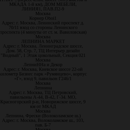
МКАДА 1-й км), ДОМ МЕБЕЛИ,
ЛИНИЯ1, ПАВ.П2-9
Москва
Корнер Oboi1
Адрес: г. Москва, Ленинский проспект д.
70/11 вход со стороны Ленинского
проспекта (4 минуты от ст. м. Вавиловская)
Москва
ЛЕПНИНА МАРКЕТ
Адрес: г. Москва, Ленинградское шоссе,
Дом. 58, Стр. 7, ТЦ Интерьер дизайн
"Водный", 1 Этаж цокольный, Секция 021
Москва
ЛепниННа и Декор
Адрес: г. Москва, Киевское шоссе 22-ой
километр Бизнес парк «Румянцево», корпус
«Г», вход 9, павильон Г246/1
Москва
Лепнина
Адрес: г. Москва, ТЦ Петровский,
павильоны А-44, В-42, Г-34. МО,
Красногорский р-н, Новорижское шоссе, 9
км от МКАД
Москва
Лепнина, Фрески (Волоколамское ш.)
Адрес: г. Москва, Волоколамское ш., 103,
пав. Б-7
Москва