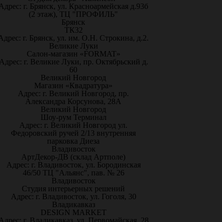
Адрес: г. Брянск, ул. Красноармейская д.93б
(2 этаж), ТЦ "ПРОФИЛЬ"
Брянск
ТК32
Адрес: г. Брянск, ул. им. О.Н. Строкина, д.2.
Великие Луки
Салон-магазин «FORMAT»
Адрес: г. Великие Луки, пр. Октябрьский д.
60
Великий Новгород
Магазин «Квадратура»
Адрес: г. Великий Новгород, пр.
Александра Корсунова, 28А
Великий Новгород
Шоу-рум Терминал
Адрес: г. Великий Новгород ул.
Федоровский ручей 2/13 внутренняя
парковка Диеза
Владивосток
АртДекор-ДВ (склад Артполе)
Адрес: г. Владивосток, ул. Бородинская
46/50 ТЦ "Альянс", пав. № 26
Владивосток
Студия интерьерных решений
Адрес: г. Владивосток, ул. Гоголя, 30
Владикавказ
DESIGN MARKET
Адрес: г. Владикавказ, ул. Первомайская, 28