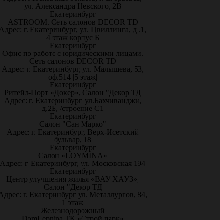
ул. Александра Невского, 2В
Екатеринбург
ASTROOM. Сеть салонов DECOR TD
Адрес: г. Екатеринбург, ул. Цвиллинга, д .1,
4 этаж корпус Б
Екатеринбург
Офис по работе с юридическими лицами.
Сеть салонов DECOR TD
Адрес: г. Екатеринбург, ул. Малышева, 53,
оф.514 |5 этаж|
Екатеринбург
Ритейл-Порт «Докер», Салон "Декор ТД
Адрес: г. Екатеринбург, ул.Бахчиванджи,
д.2Б, /строение С1
Екатеринбург
Салон "Сан Марко"
Адрес: г. Екатеринбург, Верх-Исетский
бульвар, 18
Екатеринбург
Салон «LOYMINA»
Адрес: г. Екатеринбург, ул. Московская 194
Екатеринбург
Центр улучшения жилья «ВАУ ХАУЗ»,
Салон "Декор ТД
Адрес: г. Екатеринбург ул. Металлургов, 84,
1 этаж
Железнодорожный
DomLepnina ТК «Строй парк»