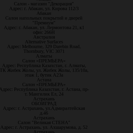
Салон - магазин "Декорация"
Адрес: г. Абакан, ул. Кирова 112/3
Абакан
Салон напольных покрытий и дверей
"Премиум"
Адрес: г. Абакан, ул. Лермонтова 21, к1
офис 266Н
Австралия
Alternative Surfaces
Адрес: Melbourne, 329 Darebin Road,
Thornbury, VIC 3071
Алматы
Салон «ПРЕМЬЕРА»
Адрес: Республика Казахстан, г. Алматы,
ТК Жибек Жолы, ул. Жибек Жолы, 135/10а,
этаж 1, бутик А23а
Астана
Салон «ПРЕМЬЕРА»
Адрес: Республика Казахстан, г. Астана, пр-
т. Мангилик Ел, 24
Астрахань
ОБОИГРАД
Адрес: г. Астрахань, ул.Адмиралтейская
д.46
Астрахань
Салон "Великая СТЕНА"
Адрес: г. Астрахань, ул. Ахшарумова, д. 52
Астрахань