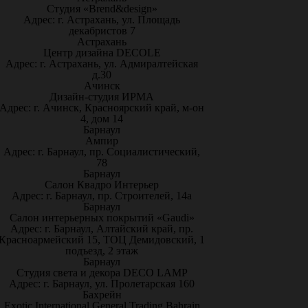
Студия «Brend&design»
Адрес: г. Астрахань, ул. Площадь
декабристов 7
Астрахань
Центр дизайна DECOLE
Адрес: г. Астрахань, ул. Адмиралтейская
д.30
Ачинск
Дизайн-студия ИРМА
Адрес: г. Ачинск, Красноярский край, м-он
4, дом 14
Барнаул
Ампир
Адрес: г. Барнаул, пр. Социалистический,
78
Барнаул
Салон Квадро Интерьер
Адрес: г. Барнаул, пр. Строителей, 14а
Барнаул
Салон интерьерных покрытий «Gaudi»
Адрес: г. Барнаул, Алтайский край, пр.
Красноармейский 15, ТОЦ Демидовский, 1
подъезд, 2 этаж
Барнаул
Студия света и декора DECO LAMP
Адрес: г. Барнаул, ул. Пролетарская 160
Бахрейн
Exotic International General Trading Bahrain