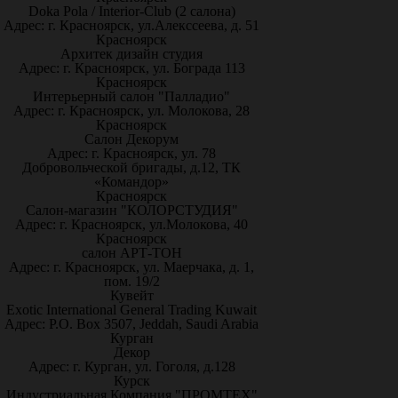
Doka Pola / Interior-Club (2 салона)
Адрес: г. Красноярск, ул.Алекссеева, д. 51
Красноярск
Архитек дизайн студия
Адрес: г. Красноярск, ул. Бограда 113
Красноярск
Интерьерный салон "Палладио"
Адрес: г. Красноярск, ул. Молокова, 28
Красноярск
Салон Декорум
Адрес: г. Красноярск, ул. 78
Добровольческой бригады, д.12, ТК
«Командор»
Красноярск
Салон-магазин "КОЛОРСТУДИЯ"
Адрес: г. Красноярск, ул.Молокова, 40
Красноярск
салон АРТ-ТОН
Адрес: г. Красноярск, ул. Маерчака, д. 1,
пом. 19/2
Кувейт
Exotic International General Trading Kuwait
Адрес: P.O. Box 3507, Jeddah, Saudi Arabia
Курган
Декор
Адрес: г. Курган, ул. Гоголя, д.128
Курск
Индустриальная Компания "ПРОМТЕХ"