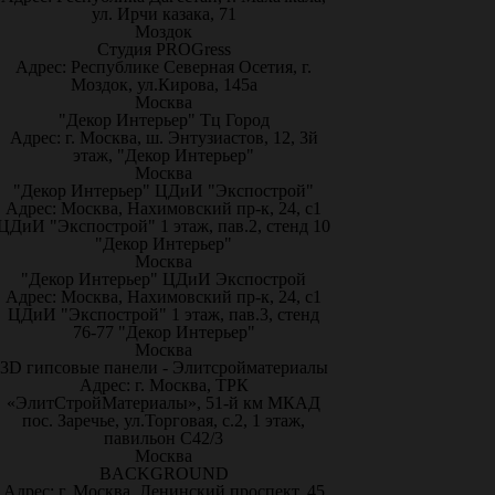
ул. Ирчи казака, 71
Моздок
Студия PROGress
Адрес: Республике Северная Осетия, г.
Моздок, ул.Кирова, 145а
Москва
"Декор Интерьер" Тц Город
Адрес: г. Москва, ш. Энтузиастов, 12, 3й
этаж, "Декор Интерьер"
Москва
"Декор Интерьер" ЦДиИ "Экспострой"
Адрес: Москва, Нахимовский пр-к, 24, с1
ЦДиИ "Экспострой" 1 этаж, пав.2, стенд 10
"Декор Интерьер"
Москва
"Декор Интерьер" ЦДиИ Экспострой
Адрес: Москва, Нахимовский пр-к, 24, с1
ЦДиИ "Экспострой" 1 этаж, пав.3, стенд
76-77 "Декор Интерьер"
Москва
3D гипсовые панели - Элитсройматериалы
Адрес: г. Москва, ТРК
«ЭлитСтройМатериалы», 51-й км МКАД
пос. Заречье, ул.Торговая, с.2, 1 этаж,
павильон С42/3
Москва
BACKGROUND
Адрес: г. Москва, Ленинский проспект, 45