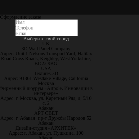
Оформление заказа
Выберите свой город
UK
3D Wall Panel Company
Адрес: Unit 1 Nelsons Transport Yard, Halifax
Road Cross Roads, Keighley, West Yorkshire,
BD22 9BG
USA
Textures-3D
Адрес: 91361 Westlake Village, California
Москва
Фирменный шоурум «Artpole. Инновации в
интерьере»
Адрес: г. Москва, ул. Каретный Ряд, д. 5/10
с. 2
Абакан
АРТ СВЕТ
Адрес: г. Абакан, пр-т Дружбы Народов 52
Абакан
Дизайн-студия «АРХИТЕК»
Адрес: г. Абакан, ул. Пушкина, 100
Абакан