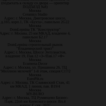
(подъехать к складу со двора — ориентир
ПОДЪЕЗД №8)
Москва
Ceramics Studio
Адрес: г. Москва, Дмитровское шоссе,
д.165, корп.1, ТК «Бухта», павильон 2G22
Москва
DomLepnina ТК "Конструктор"
Адрес: г. Москва, 25 км МКАД, владение 4,
павильон Б2.17
Москва
DomLepnina строительный рынок
"Владимирский тракт"
Адрес: г. Москва, Шоссе Энтузиастов,
владение 19, Пав.12 «З»/Пав.17 «Ф»
Москва
Ecumena-Decor
Адрес: г. Москва, ул. Пришвина 26, ТЦ
"Миллион мелочей" 1-й этаж, секция С17/2
Москва
EuroPlit.ru
Адрес: г. Москва, ТК Славянский Стан, 41
км МКАД, 1 линия, пав. В19/4
Москва
MY-BURO
Адрес: г. Москва, ТЦ Румянцево Бизнес-
Парк. 22ой км Киевского шоссе. Вл.4
корпус Г, сек. 207Г