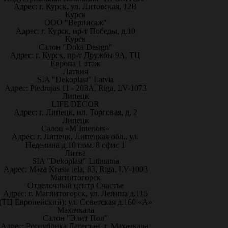
Адрес: г. Курск, ул. Литовская, 12В
Курск
ООО "Вернисаж"
Адрес: г. Курск, пр-т Победы, д.10
Курск
Салон "Doka Design"
Адрес: г. Курск, пр-т Дружбы 9А, ТЦ
Европа 1 этаж
Латвия
SIA "Dekoplast" Latvia
Адрес: Piedrujas 11 - 203A, Riga, LV-1073
Липецк
LIFE DÉCOR
Адрес: г. Липецк, пл. Торговая, д. 2
Липецк
Салон «M`Interiors»
Адрес: г. Липецк, Липецкая обл., ул.
Неделина д.10 пом. 8 офис 1
Литва
SIA "Dekoplast" Lithuania
Адрес: Mazā Krasta iela, 83, Rīga, LV-1003
Магнитогорск
Отделочный центр Счастье
Адрес: г. Магнитогорск, ул. Ленина д.115
(ТЦ Европейский); ул. Советская д.160 «А»
Махачкала
Салон "Элит Пол"
Адрес: Республика Дагестан, г. Махачкала,