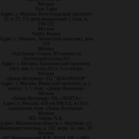
Москва
New Light
Адрес: г. Москва, Волгоградский проспект
32, к 25. ТЦ метр квадратный 2 этаж, п.
199-122
Москва
Nobby Rooms
Адрес: г. Москва, Ленинский проспект, дом
119
Москва
«АртДекор» Салон 3D панели на
Экспострой (стенд 62)
Адрес: г. Москва, Нахимовский проспект,
24с1, пав.3, стенд 62 (у 3-го входа)
Москва
«Декор Интерьер» ТЦ "ДЕКОРАТОР"
Адрес: г. Москва, Рязанский проспект, д. 2,
корпус. 3, 1 этаж, «Декор Интерьер»
Москва
«Декор Интерьер» ТЦ «ЛЕНТА»
Адрес: г. Москва, 47й км МКАД, вл31с1,
цокольный этаж «Декор Интерьер»
Москва
ИП Абаева А.В.
Адрес: Московская область, г. Мытищи, ул.
Коммунистическая, д. 25Г, корп. 11, пав. 20
Москва
ИП Верещинский В.В. (ПАВ.19Е и 6М)