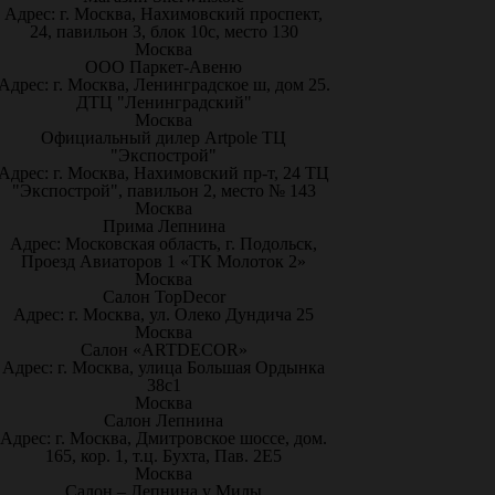
Адрес: г. Москва, Нахимовский проспект,
24, павильон 3, блок 10с, место 130
Москва
ООО Паркет-Авeню
Адрес: г. Москва, Ленинградское ш, дом 25.
ДТЦ "Ленинградский"
Москва
Официальный дилер Artpole ТЦ
"Экспострой"
Адрес: г. Москва, Нахимовский пр-т, 24 ТЦ
"Экспострой", павильон 2, место № 143
Москва
Прима Лепнина
Адрес: Московская область, г. Подольск,
Проезд Авиаторов 1 «ТК Молоток 2»
Москва
Салон TopDecor
Адрес: г. Москва, ул. Олеко Дундича 25
Москва
Салон «ARTDECOR»
Адрес: г. Москва, улица Большая Ордынка
38с1
Москва
Салон Лепнина
Адрес: г. Москва, Дмитровское шоссе, дом.
165, кор. 1, т.ц. Бухта, Пав. 2Е5
Москва
Салон – Лепнина у Милы