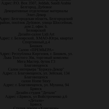
Адрес: P.O. Box 3507, Jeddah, Saudi Arabia
Белгород, Дубовое
Декоративные отделочные материалы
Элит-Декор
Адрес: Белгородская область, Белгородский
район, посёлок Дубовое, улица Шоссейная,
дом 2, офис 6.
Белоярский
Дизайн-салон Lidi Art
Адрес: г. Белоярский, ХМАО-Югра, квартал
Спортивный,д.4
Бишкек
Салон «ПРЕМЬЕРА»
Адрес: Республика Киргизия, г. Бишкек, ул.
Льва Толстого 36к, торговый комплекс
Мега Мастер, бутик Г3
Благовещенск
Салон интерьера "Буржуа-Декор"
Адрес: г. Благовещенск, ул. Зейская, 134
Благовещенск
салон Home Story
Адрес: г. Благовещенск, ул. Мухина, 94
Брянск
Дизайн-студия "Детали"
Адрес: г.Брянск, ул Войстроченко д.6
«Детали»
Брянск
Студия декора «Хамелеон»