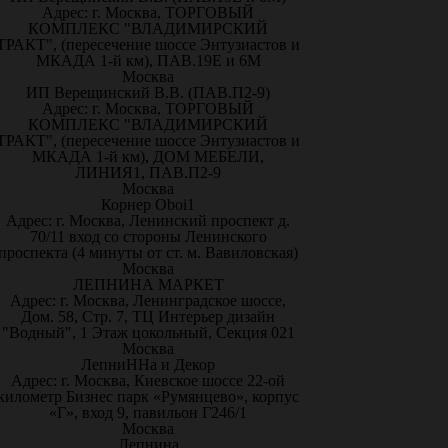
Адрес: г. Москва, ТОРГОВЫЙ
КОМПЛЕКС "ВЛАДИМИРСКИЙ
ТРАКТ", (пересечение шоссе Энтузиастов и
МКАДА 1-й км), ПАВ.19Е и 6М
Москва
ИП Верещинский В.В. (ПАВ.П2-9)
Адрес: г. Москва, ТОРГОВЫЙ
КОМПЛЕКС "ВЛАДИМИРСКИЙ
ТРАКТ", (пересечение шоссе Энтузиастов и
МКАДА 1-й км), ДОМ МЕБЕЛИ,
ЛИНИЯ1, ПАВ.П2-9
Москва
Корнер Oboi1
Адрес: г. Москва, Ленинский проспект д.
70/11 вход со стороны Ленинского
проспекта (4 минуты от ст. м. Вавиловская)
Москва
ЛЕПНИНА МАРКЕТ
Адрес: г. Москва, Ленинградское шоссе,
Дом. 58, Стр. 7, ТЦ Интерьер дизайн
"Водный", 1 Этаж цокольный, Секция 021
Москва
ЛепниННа и Декор
Адрес: г. Москва, Киевское шоссе 22-ой
километр Бизнес парк «Румянцево», корпус
«Г», вход 9, павильон Г246/1
Москва
Лепнина