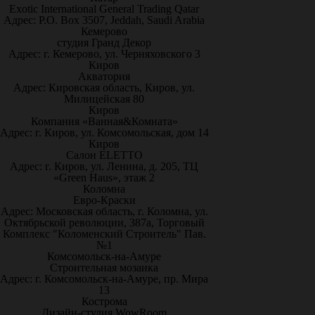
Exotic International General Trading Qatar
Адрес: P.O. Box 3507, Jeddah, Saudi Arabia
Кемерово
студия Гранд Декор
Адрес: г. Кемерово, ул. Черняховского 3
Киров
Акватория
Адрес: Кировская область, Киров, ул.
Милицейская 80
Киров
Компания «Ванная&Комната»
Адрес: г. Киров, ул. Комсомольская, дом 14
Киров
Салон ELETTO
Адрес: г. Киров, ул. Ленина, д. 205, ТЦ
«Green Haus», этаж 2
Коломна
Евро-Краски
Адрес: Московская область, г. Коломна, ул.
Октябрьской революции, 387а, Торговый
Комплекс "Коломенский Строитель" Пав.
№1
Комсомольск-на-Амуре
Строительная мозаика
Адрес: г. Комсомольск-на-Амуре, пр. Мира
13
Кострома
Дизайн-студия WowRoom