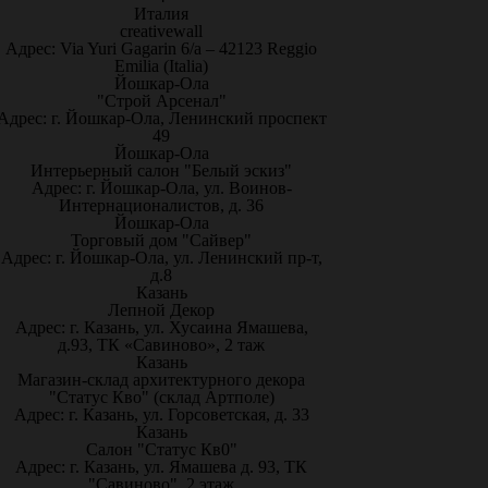
Италия
creativewall
Адрес: Via Yuri Gagarin 6/a – 42123 Reggio
Emilia (Italia)
Йошкар-Ола
"Строй Арсенал"
Адрес: г. Йошкар-Ола, Ленинский проспект
49
Йошкар-Ола
Интерьерный салон "Белый эскиз"
Адрес: г. Йошкар-Ола, ул. Воинов-
Интернационалистов, д. 36
Йошкар-Ола
Торговый дом "Сайвер"
Адрес: г. Йошкар-Ола, ул. Ленинский пр-т,
д.8
Казань
Лепной Декор
Адрес: г. Казань, ул. Хусаина Ямашева,
д.93, ТК «Савиново», 2 таж
Казань
Магазин-склад архитектурного декора
"Статус Кво" (склад Артполе)
Адрес: г. Казань, ул. Горсоветская, д. 33
Казань
Салон "Статус Кв0"
Адрес: г. Казань, ул. Ямашева д. 93, ТК
"Савиново", 2 этаж