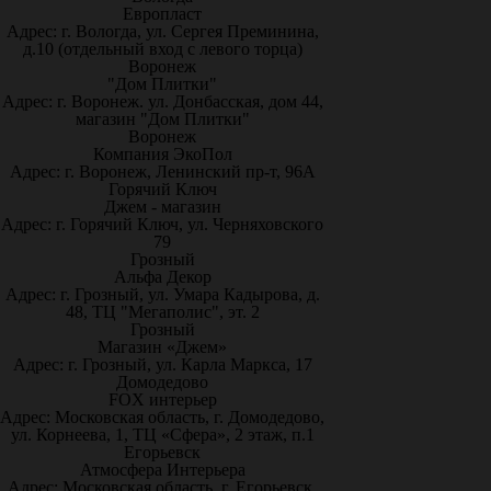
Европласт
Адрес: г. Вологда, ул. Сергея Преминина,
д.10 (отдельный вход с левого торца)
Воронеж
"Дом Плитки"
Адрес: г. Воронеж. ул. Донбасская, дом 44,
магазин "Дом Плитки"
Воронеж
Компания ЭкоПол
Адрес: г. Воронеж, Ленинский пр-т, 96А
Горячий Ключ
Джем - магазин
Адрес: г. Горячий Ключ, ул. Черняховского
79
Грозный
Альфа Декор
Адрес: г. Грозный, ул. Умара Кадырова, д.
48, ТЦ "Мегаполис", эт. 2
Грозный
Магазин «Джем»
Адрес: г. Грозный, ул. Карла Маркса, 17
Домодедово
FOX интерьер
Адрес: Московская область, г. Домодедово,
ул. Корнеева, 1, ТЦ «Сфера», 2 этаж, п.1
Егорьевск
Атмосфера Интерьера
Адрес: Московская область, г. Егорьевск,