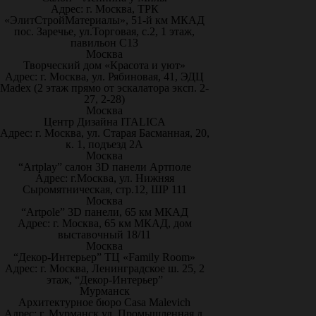
Адрес: г. Москва, ТРК
«ЭлитСтройМатериалы», 51-й км МКАД
пос. Заречье, ул.Торговая, с.2, 1 этаж,
павильон С13
Москва
Творческий дом «Красота и уют»
Адрес: г. Москва, ул. Рябиновая, 41, ЭДЦ
Madex (2 этаж прямо от эскалатора эксп. 2-
27, 2-28)
Москва
Центр Дизайна ITALICA
Адрес: г. Москва, ул. Старая Басманная, 20,
к. 1, подъезд 2А
Москва
“Artplay” салон 3D панели Артполе
Адрес: г.Москва, ул. Нижняя
Сыромятническая, стр.12, ШР 111
Москва
“Artpole” 3D панели, 65 км МКАД
Адрес: г. Москва, 65 км МКАД, дом
выставочный 18/11
Москва
“Декор-Интерьер” ТЦ «Family Room»
Адрес: г. Москва, Ленинградское ш. 25, 2
этаж, “Декор-Интерьер”
Мурманск
Архитектурное бюро Casa Malevich
Адрес: г. Мурманск ул. Промышленная д.