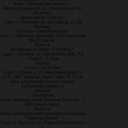
Адрес: Московская область, г.
Железнодорожный, ул. Пригородная, 92
Иваново
Декор-центр "Арагон"
Адрес: г. Иваново, ул. Крутицкая, д. 14а
Иваново
Магазин «Твой Интерьер»
Адрес: г. Иваново, проспект Текстильщиков
80 ТЦ Аксон
Ижевск
Интерьерный салон "CAPITEL"
Адрес: г. Ижевск, ул. Удмуртская 304е, ТЦ
"Орион", 2 этаж
Ижевск
Салон «Art Room»
Адрес: г. Ижевск, ул. Максима Горького,
д.157, ЖК "Ривьера Парк", офис № 5 (1-й
этаж, входная группа со стороны
ул.Максима Горького)
Ижевск
ЦентрДеко
Адрес: Ижевск, улица Василия Тарасова, 7,
ЖК Новый город.
Иркутск
Центр дизайна и комплектации интерьеров
"Красная Линия"
Адрес: г. Иркутск, ул. Юрия Левитанского,
4