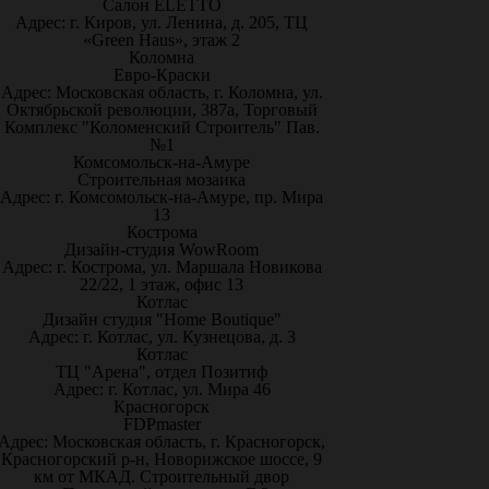
Салон ELETTO
Адрес: г. Киров, ул. Ленина, д. 205, ТЦ
«Green Haus», этаж 2
Коломна
Евро-Краски
Адрес: Московская область, г. Коломна, ул.
Октябрьской революции, 387а, Торговый
Комплекс "Коломенский Строитель" Пав.
№1
Комсомольск-на-Амуре
Строительная мозаика
Адрес: г. Комсомольск-на-Амуре, пр. Мира
13
Кострома
Дизайн-студия WowRoom
Адрес: г. Кострома, ул. Маршала Новикова
22/22, 1 этаж, офис 13
Котлас
Дизайн студия "Home Boutique"
Адрес: г. Котлас, ул. Кузнецова, д. 3
Котлас
ТЦ "Арена", отдел Позитиф
Адрес: г. Котлас, ул. Мира 46
Красногорск
FDPmaster
Адрес: Московская область, г. Красногорск,
Красногорский р-н, Новорижское шоссе, 9
км от МКАД. Строительный двор