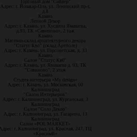
Торговый дом "Сайвер"
Адрес: г. Йошкар-Ола, ул. Ленинский пр-т,
д.8
Казань
Лепной Декор
Адрес: г. Казань, ул. Хусаина Ямашева,
д.93, ТК «Савиново», 2 таж
Казань
Магазин-склад архитектурного декора
"Статус Кво" (склад Артполе)
Адрес: г. Казань, ул. Горсоветская, д. 33
Казань
Салон "Статус Кв0"
Адрес: г. Казань, ул. Ямашева д. 93, ТК
"Савиново", 2 этаж
Казань
Студия интерьера «My design»
Адрес: г. Казань, ул. Московская, 60
Калининград
"Салон Интерьеров"
Адрес: г. Калининград, ул. Курганская, 3
Калининград
Салон "Соло Декор"
Адрес: г. Калининград, ул. Гагарина, 13
Калининград
Салон «POL MARKET»
Адрес: г. Калининград, ул. Красная, 247, ТЦ
«Красный»