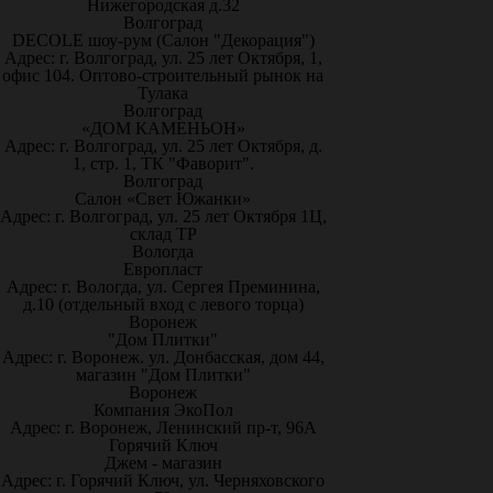
Нижегородская д.32
Волгоград
DECOLE шоу-рум (Салон "Декорация")
Адрес: г. Волгоград, ул. 25 лет Октября, 1,
офис 104. Оптово-строительный рынок на
Тулака
Волгоград
«ДОМ КАМЕНЬОН»
Адрес: г. Волгоград, ул. 25 лет Октября, д.
1, стр. 1, ТК "Фаворит".
Волгоград
Салон «Свет Южанки»
Адрес: г. Волгоград, ул. 25 лет Октября 1Ц,
склад ТР
Вологда
Европласт
Адрес: г. Вологда, ул. Сергея Преминина,
д.10 (отдельный вход с левого торца)
Воронеж
"Дом Плитки"
Адрес: г. Воронеж. ул. Донбасская, дом 44,
магазин "Дом Плитки"
Воронеж
Компания ЭкоПол
Адрес: г. Воронеж, Ленинский пр-т, 96А
Горячий Ключ
Джем - магазин
Адрес: г. Горячий Ключ, ул. Черняховского