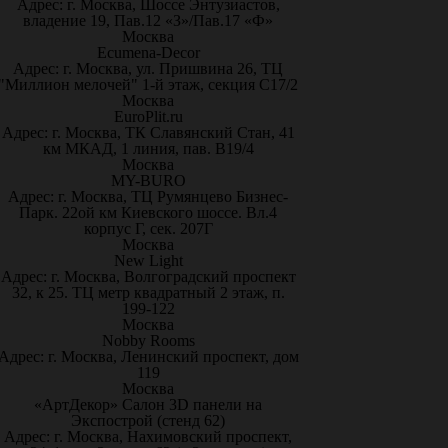
Адрес: г. Москва, Шоссе Энтузиастов,
владение 19, Пав.12 «З»/Пав.17 «Ф»
Москва
Ecumena-Decor
Адрес: г. Москва, ул. Пришвина 26, ТЦ
"Миллион мелочей" 1-й этаж, секция С17/2
Москва
EuroPlit.ru
Адрес: г. Москва, ТК Славянский Стан, 41
км МКАД, 1 линия, пав. В19/4
Москва
MY-BURO
Адрес: г. Москва, ТЦ Румянцево Бизнес-
Парк. 22ой км Киевского шоссе. Вл.4
корпус Г, сек. 207Г
Москва
New Light
Адрес: г. Москва, Волгоградский проспект
32, к 25. ТЦ метр квадратный 2 этаж, п.
199-122
Москва
Nobby Rooms
Адрес: г. Москва, Ленинский проспект, дом
119
Москва
«АртДекор» Салон 3D панели на
Экспострой (стенд 62)
Адрес: г. Москва, Нахимовский проспект,