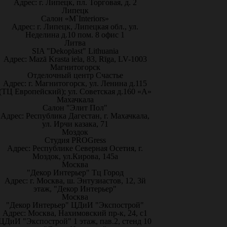
Адрес: г. Липецк, пл. Торговая, д. 2
Липецк
Салон «M`Interiors»
Адрес: г. Липецк, Липецкая обл., ул.
Неделина д.10 пом. 8 офис 1
Литва
SIA "Dekoplast" Lithuania
Адрес: Mazā Krasta iela, 83, Rīga, LV-1003
Магнитогорск
Отделочный центр Счастье
Адрес: г. Магнитогорск, ул. Ленина д.115
(ТЦ Европейский); ул. Советская д.160 «А»
Махачкала
Салон "Элит Пол"
Адрес: Республика Дагестан, г. Махачкала,
ул. Ирчи казака, 71
Моздок
Студия PROGress
Адрес: Республике Северная Осетия, г.
Моздок, ул.Кирова, 145а
Москва
"Декор Интерьер" Тц Город
Адрес: г. Москва, ш. Энтузиастов, 12, 3й
этаж, "Декор Интерьер"
Москва
"Декор Интерьер" ЦДиИ "Экспострой"
Адрес: Москва, Нахимовский пр-к, 24, с1
ЦДиИ "Экспострой" 1 этаж, пав.2, стенд 10