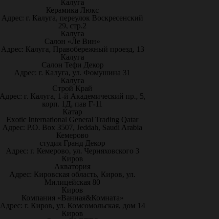
Калуга
Керамика Люкс
Адрес: г. Калуга, переулок Воскресенский
29, стр.2
Калуга
Салон «Ле Вин»
Адрес: Калуга, Правобережный проезд, 13
Калуга
Салон Тефи Декор
Адрес: г. Калуга, ул. Фомушина 31
Калуга
Строй Край
Адрес: г. Калуга, 1-й Академический пр., 5,
корп. 1Д, пав Г-11
Катар
Exotic International General Trading Qatar
Адрес: P.O. Box 3507, Jeddah, Saudi Arabia
Кемерово
студия Гранд Декор
Адрес: г. Кемерово, ул. Черняховского 3
Киров
Акватория
Адрес: Кировская область, Киров, ул.
Милицейская 80
Киров
Компания «Ванная&Комната»
Адрес: г. Киров, ул. Комсомольская, дом 14
Киров