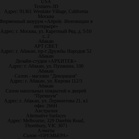
USA
Textures-3D
Адрес: 91361 Westlake Village, California
Москва
Фирменный шоурум «Artpole. Инновации в
интерьере»
Адрес: г. Москва, ул. Каретный Ряд, д. 5/10
с. 2
Абакан
АРТ СВЕТ
Адрес: г. Абакан, пр-т Дружбы Народов 52
Абакан
Дизайн-студия «АРХИТЕК»
Адрес: г. Абакан, ул. Пушкина, 100
Абакан
Салон - магазин "Декорация"
Адрес: г. Абакан, ул. Кирова 112/3
Абакан
Салон напольных покрытий и дверей
"Премиум"
Адрес: г. Абакан, ул. Лермонтова 21, к1
офис 266Н
Австралия
Alternative Surfaces
Адрес: Melbourne, 329 Darebin Road,
Thornbury, VIC 3071
Алматы
Салон «ПРЕМЬЕРА»