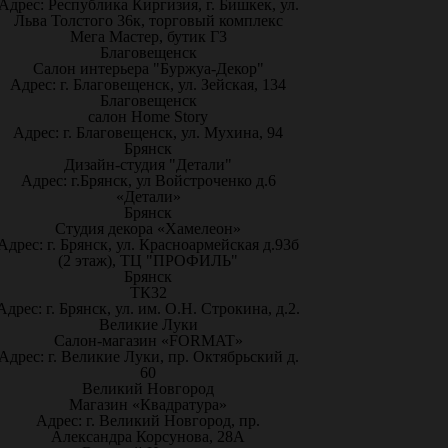
Адрес: Республика Киргизия, г. Бишкек, ул.
Льва Толстого 36к, торговый комплекс
Мега Мастер, бутик Г3
Благовещенск
Салон интерьера "Буржуа-Декор"
Адрес: г. Благовещенск, ул. Зейская, 134
Благовещенск
салон Home Story
Адрес: г. Благовещенск, ул. Мухина, 94
Брянск
Дизайн-студия "Детали"
Адрес: г.Брянск, ул Войстроченко д.6
«Детали»
Брянск
Студия декора «Хамелеон»
Адрес: г. Брянск, ул. Красноармейская д.93б
(2 этаж), ТЦ "ПРОФИЛЬ"
Брянск
ТК32
Адрес: г. Брянск, ул. им. О.Н. Строкина, д.2.
Великие Луки
Салон-магазин «FORMAT»
Адрес: г. Великие Луки, пр. Октябрьский д.
60
Великий Новгород
Магазин «Квадратура»
Адрес: г. Великий Новгород, пр.
Александра Корсунова, 28А