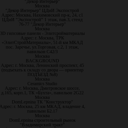
"Декор Интерьер"
Москва
"Декор Интерьер" ЦДиИ Экспострой
Адрес: Москва, Нахимовский пр-к, 24, с1
ЦДиИ "Экспострой" 1 этаж, пав.3, стенд
76-77 "Декор Интерьер"
Москва
3D гипсовые панели - Элитсройматериалы
Адрес: г. Москва, ТРК
«ЭлитСтройМатериалы», 51-й км МКАД
пос. Заречье, ул.Торговая, с.2, 1 этаж,
павильон С42/3
Москва
BACKGROUND
Адрес: г. Москва, Ленинский проспект, 45
(подъехать к складу со двора — ориентир
ПОДЪЕЗД №8)
Москва
Ceramics Studio
Адрес: г. Москва, Дмитровское шоссе,
д.165, корп.1, ТК «Бухта», павильон 2G22
Москва
DomLepnina ТК "Конструктор"
Адрес: г. Москва, 25 км МКАД, владение 4,
павильон Б2.17
Москва
DomLepnina строительный рынок
"Владимирский тракт"