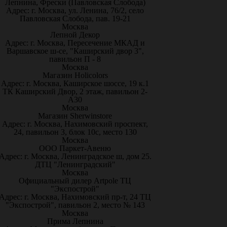
Лепнина, Фрески (Павловская Слобода)
Адрес: г. Москва, ул. Ленина, 76/2, село
Павловская Слобода, пав. 19-21
Москва
Лепной Декор
Адрес: г. Москва, Пересечение МКАД и
Варшавское ш-се, "Каширский двор 3",
павильон П - 8
Москва
Магазин Holicolors
Адрес: г. Москва, Каширское шоссе, 19 к.1
ТК Каширский Двор, 2 этаж, павильон 2-
А30
Москва
Магазин Sherwinstore
Адрес: г. Москва, Нахимовский проспект,
24, павильон 3, блок 10с, место 130
Москва
ООО Паркет-Авeню
Адрес: г. Москва, Ленинградское ш, дом 25.
ДТЦ "Ленинградский"
Москва
Официальный дилер Artpole ТЦ
"Экспострой"
Адрес: г. Москва, Нахимовский пр-т, 24 ТЦ
"Экспострой", павильон 2, место № 143
Москва
Прима Лепнина