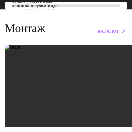
Только у
ARTPOLE
лепнина в сухом виде
Тел:
8 (800) 101-53-00
Монтаж
КАТАЛОГ