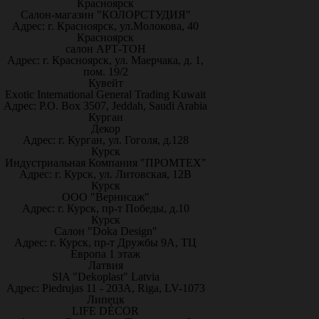
Красноярск
Салон-магазин "КОЛОРСТУДИЯ"
Адрес: г. Красноярск, ул.Молокова, 40
Красноярск
салон АРТ-ТОН
Адрес: г. Красноярск, ул. Маерчака, д. 1,
пом. 19/2
Кувейт
Exotic International General Trading Kuwait
Адрес: P.O. Box 3507, Jeddah, Saudi Arabia
Курган
Декор
Адрес: г. Курган, ул. Гоголя, д.128
Курск
Индустриальная Компания "ПРОМТЕХ"
Адрес: г. Курск, ул. Литовская, 12В
Курск
ООО "Вернисаж"
Адрес: г. Курск, пр-т Победы, д.10
Курск
Салон "Doka Design"
Адрес: г. Курск, пр-т Дружбы 9А, ТЦ
Европа 1 этаж
Латвия
SIA "Dekoplast" Latvia
Адрес: Piedrujas 11 - 203A, Riga, LV-1073
Липецк
LIFE DÉCOR