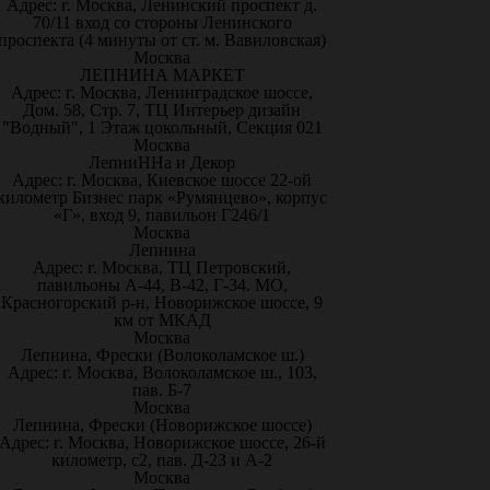
Адрес: г. Москва, Ленинский проспект д.
70/11 вход со стороны Ленинского
проспекта (4 минуты от ст. м. Вавиловская)
Москва
ЛЕПНИНА МАРКЕТ
Адрес: г. Москва, Ленинградское шоссе,
Дом. 58, Стр. 7, ТЦ Интерьер дизайн
"Водный", 1 Этаж цокольный, Секция 021
Москва
ЛепниННа и Декор
Адрес: г. Москва, Киевское шоссе 22-ой
километр Бизнес парк «Румянцево», корпус
«Г», вход 9, павильон Г246/1
Москва
Лепнина
Адрес: г. Москва, ТЦ Петровский,
павильоны А-44, В-42, Г-34. МО,
Красногорский р-н, Новорижское шоссе, 9
км от МКАД
Москва
Лепнина, Фрески (Волоколамское ш.)
Адрес: г. Москва, Волоколамское ш., 103,
пав. Б-7
Москва
Лепнина, Фрески (Новорижское шоссе)
Адрес: г. Москва, Новорижское шоссе, 26-й
километр, с2, пав. Д-23 и А-2
Москва