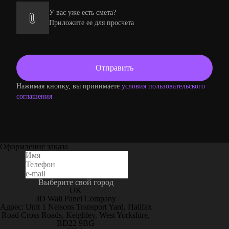
У вас уже есть смета?
Приложите ее для просчета
Нажимая кнопку, вы принимаете
условия пользовательского
соглашения
Оформление заказа
Выберите свой город
UK
3D Wall Panel Company
Адрес: Unit 1 Nelsons Transport Yard, Halifax
Road Cross Roads, Keighley, West Yorkshire,
BD22 9BG