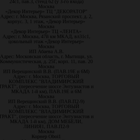
24с1, пав.3, стенд 62 (у 3-го входа)
Москва
«Декор Интерьер» ТЦ "ДЕКОРАТОР"
Адрес: г. Москва, Рязанский проспект, д. 2,
корпус. 3, 1 этаж, «Декор Интерьер»
Москва
«Декор Интерьер» ТЦ «ЛЕНТА»
Адрес: г. Москва, 47й км МКАД, вл31с1,
цокольный этаж «Декор Интерьер»
Москва
ИП Абаева А.В.
Адрес: Московская область, г. Мытищи, ул.
Коммунистическая, д. 25Г, корп. 11, пав. 20
Москва
ИП Верещинский В.В. (ПАВ.19Е и 6М)
Адрес: г. Москва, ТОРГОВЫЙ
КОМПЛЕКС "ВЛАДИМИРСКИЙ
ТРАКТ", (пересечение шоссе Энтузиастов и
МКАДА 1-й км), ПАВ.19Е и 6М
Москва
ИП Верещинский В.В. (ПАВ.П2-9)
Адрес: г. Москва, ТОРГОВЫЙ
КОМПЛЕКС "ВЛАДИМИРСКИЙ
ТРАКТ", (пересечение шоссе Энтузиастов и
МКАДА 1-й км), ДОМ МЕБЕЛИ,
ЛИНИЯ1, ПАВ.П2-9
Москва
Корнер Oboi1