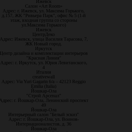
Ижевск
Салон «Art Room»
Адрес: г. Ижевск, ул. Максима Горького,
д.157, ЖК "Ривьера Парк", офис № 5 (1-й
этаж, входная группа со стороны
ул.Максима Горького)
Ижевск
ЦентрДеко
Адрес: Ижевск, улица Василия Тарасова, 7,
ЖК Новый город.
Иркутск
Центр дизайна и комплектации интерьеров
"Красная Линия"
Адрес: г. Иркутск, ул. Юрия Левитанского,
4
Италия
creativewall
Адрес: Via Yuri Gagarin 6/a – 42123 Reggio
Emilia (Italia)
Йошкар-Ола
"Строй Арсенал"
Адрес: г. Йошкар-Ола, Ленинский проспект
49
Йошкар-Ола
Интерьерный салон "Белый эскиз"
Адрес: г. Йошкар-Ола, ул. Воинов-
Интернационалистов, д. 36
Йошкар-Ола