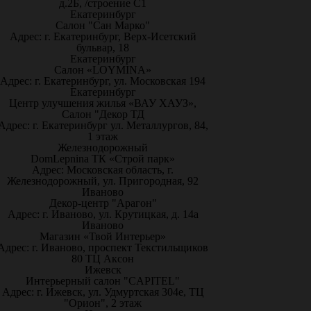
д.2Б, /строение С1
Екатеринбург
Салон "Сан Марко"
Адрес: г. Екатеринбург, Верх-Исетский
бульвар, 18
Екатеринбург
Салон «LOYMINA»
Адрес: г. Екатеринбург, ул. Московская 194
Екатеринбург
Центр улучшения жилья «ВАУ ХАУЗ»,
Салон "Декор ТД
Адрес: г. Екатеринбург ул. Металлургов, 84,
1 этаж
Железнодорожный
DomLepnina ТК «Строй парк»
Адрес: Московская область, г.
Железнодорожный, ул. Пригородная, 92
Иваново
Декор-центр "Арагон"
Адрес: г. Иваново, ул. Крутицкая, д. 14а
Иваново
Магазин «Твой Интерьер»
Адрес: г. Иваново, проспект Текстильщиков
80 ТЦ Аксон
Ижевск
Интерьерный салон "CAPITEL"
Адрес: г. Ижевск, ул. Удмуртская 304е, ТЦ
"Орион", 2 этаж