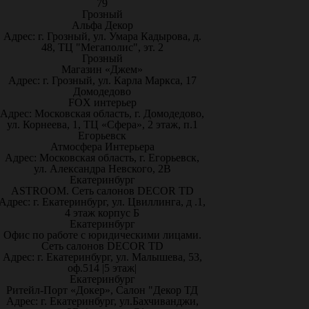
79
Грозный
Альфа Декор
Адрес: г. Грозный, ул. Умара Кадырова, д.
48, ТЦ "Мегаполис", эт. 2
Грозный
Магазин «Джем»
Адрес: г. Грозный, ул. Карла Маркса, 17
Домодедово
FOX интерьер
Адрес: Московская область, г. Домодедово,
ул. Корнеева, 1, ТЦ «Сфера», 2 этаж, п.1
Егорьевск
Атмосфера Интерьера
Адрес: Московская область, г. Егорьевск,
ул. Александра Невского, 2В
Екатеринбург
ASTROOM. Сеть салонов DECOR TD
Адрес: г. Екатеринбург, ул. Цвиллинга, д .1,
4 этаж корпус Б
Екатеринбург
Офис по работе с юридическими лицами.
Сеть салонов DECOR TD
Адрес: г. Екатеринбург, ул. Малышева, 53,
оф.514 |5 этаж|
Екатеринбург
Ритейл-Порт «Докер», Салон "Декор ТД
Адрес: г. Екатеринбург, ул.Бахчиванджи,