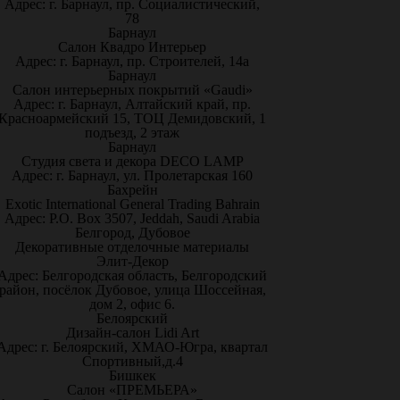
Адрес: г. Барнаул, пр. Социалистический,
78
Барнаул
Салон Квадро Интерьер
Адрес: г. Барнаул, пр. Строителей, 14а
Барнаул
Салон интерьерных покрытий «Gaudi»
Адрес: г. Барнаул, Алтайский край, пр.
Красноармейский 15, ТОЦ Демидовский, 1
подъезд, 2 этаж
Барнаул
Студия света и декора DECO LAMP
Адрес: г. Барнаул, ул. Пролетарская 160
Бахрейн
Exotic International General Trading Bahrain
Адрес: P.O. Box 3507, Jeddah, Saudi Arabia
Белгород, Дубовое
Декоративные отделочные материалы
Элит-Декор
Адрес: Белгородская область, Белгородский
район, посёлок Дубовое, улица Шоссейная,
дом 2, офис 6.
Белоярский
Дизайн-салон Lidi Art
Адрес: г. Белоярский, ХМАО-Югра, квартал
Спортивный,д.4
Бишкек
Салон «ПРЕМЬЕРА»