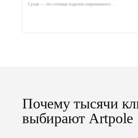
Сухая — это готовые изделия современного
производства: точная геометрия, стабильное качество,
упрощенный...
Почему тысячи кл
выбирают Artpole