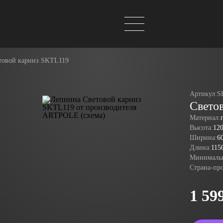
товой карниз SKTL119
Артикул:
S
Свето
Материал:
Высота:
12
Ширина:
6
Длина:
115
Минимальн
Страна-пр
1 59