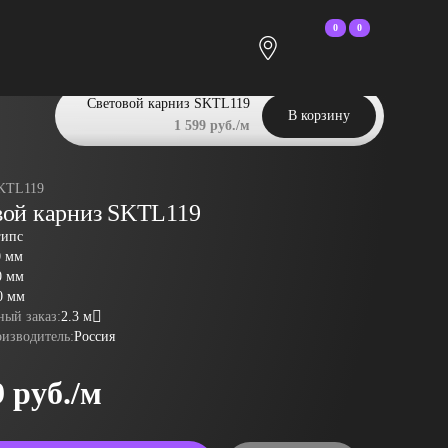
0
0
Световой карниз SKTL119
В корзину
1 599 руб./м
KTL119
вой карниз SKTL119
гипс
0 мм
0 мм
0 мм
ый заказ:
2.3 м
оизводитель:
Россия
9 руб./м