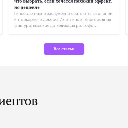
что выбрать, если хочется похожий эффект,
но дешевле
Гипсовые панно заслуженно считаются эталоном
интерьерного декора. Их отличает благородная
фактура, высокая детализация рельефа,
долговечность и возможность реставрации....
Все статьи
иентов