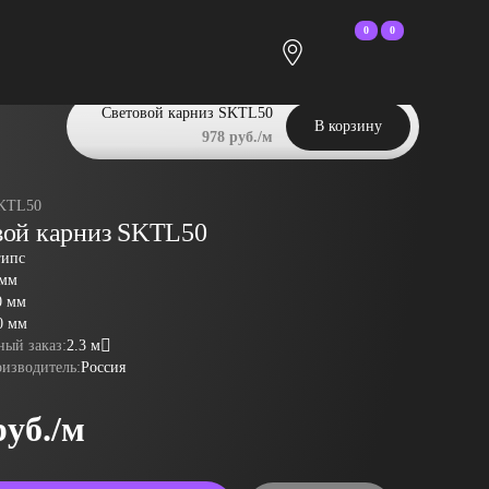
0
0
Световой карниз SKTL50
В корзину
978 руб./м
KTL50
вой карниз SKTL50
гипс
 мм
0 мм
0 мм
ый заказ:
2.3 м
оизводитель:
Россия
руб./м