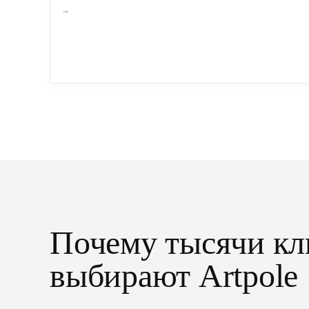
Сухая — это готовые изделия современного
производства: точная геометрия, стабильное
качество, упрощенный...
Почему тысячи кл
выбирают Artpole