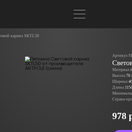
товой карниз SKTL50
Артикул:
S
Свето
Материал:
Высота:
70
Ширина:
4
Длина:
115
Минимальн
Страна-пр
978 