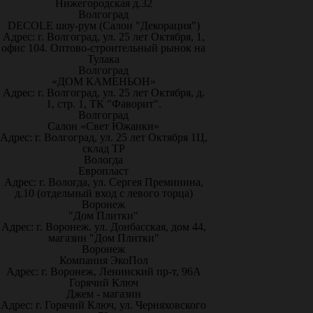
Нижегородская д.32
Волгоград
DECOLE шоу-рум (Салон "Декорация")
Адрес: г. Волгоград, ул. 25 лет Октября, 1,
офис 104. Оптово-строительный рынок на
Тулака
Волгоград
«ДОМ КАМЕНЬОН»
Адрес: г. Волгоград, ул. 25 лет Октября, д.
1, стр. 1, ТК "Фаворит".
Волгоград
Салон «Свет Южанки»
Адрес: г. Волгоград, ул. 25 лет Октября 1Ц,
склад ТР
Вологда
Европласт
Адрес: г. Вологда, ул. Сергея Преминина,
д.10 (отдельный вход с левого торца)
Воронеж
"Дом Плитки"
Адрес: г. Воронеж. ул. Донбасская, дом 44,
магазин "Дом Плитки"
Воронеж
Компания ЭкоПол
Адрес: г. Воронеж, Ленинский пр-т, 96А
Горячий Ключ
Джем - магазин
Адрес: г. Горячий Ключ, ул. Черняховского