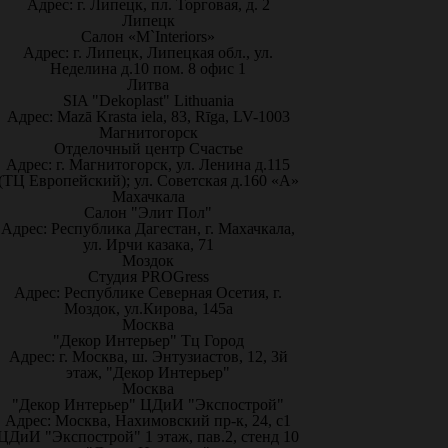
Адрес: г. Липецк, пл. Торговая, д. 2
Липецк
Салон «M`Interiors»
Адрес: г. Липецк, Липецкая обл., ул.
Неделина д.10 пом. 8 офис 1
Литва
SIA "Dekoplast" Lithuania
Адрес: Mazā Krasta iela, 83, Rīga, LV-1003
Магнитогорск
Отделочный центр Счастье
Адрес: г. Магнитогорск, ул. Ленина д.115
(ТЦ Европейский); ул. Советская д.160 «А»
Махачкала
Салон "Элит Пол"
Адрес: Республика Дагестан, г. Махачкала,
ул. Ирчи казака, 71
Моздок
Студия PROGress
Адрес: Республике Северная Осетия, г.
Моздок, ул.Кирова, 145а
Москва
"Декор Интерьер" Тц Город
Адрес: г. Москва, ш. Энтузиастов, 12, 3й
этаж, "Декор Интерьер"
Москва
"Декор Интерьер" ЦДиИ "Экспострой"
Адрес: Москва, Нахимовский пр-к, 24, с1
ЦДиИ "Экспострой" 1 этаж, пав.2, стенд 10