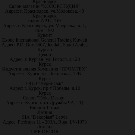
Красноярск
Салон-магазин "КОЛОРСТУДИЯ"
Адрес: г. Красноярск, ул.Молокова, 40
Красноярск
салон АРТ-ТОН
Адрес: г. Красноярск, ул. Маерчака, д. 1,
пом. 19/2
Кувейт
Exotic International General Trading Kuwait
Адрес: P.O. Box 3507, Jeddah, Saudi Arabia
Курган
Декор
Адрес: г. Курган, ул. Гоголя, д.128
Курск
Индустриальная Компания "ПРОМТЕХ"
Адрес: г. Курск, ул. Литовская, 12В
Курск
ООО "Вернисаж"
Адрес: г. Курск, пр-т Победы, д.10
Курск
Салон "Doka Design"
Адрес: г. Курск, пр-т Дружбы 9А, ТЦ
Европа 1 этаж
Латвия
SIA "Dekoplast" Latvia
Адрес: Piedrujas 11 - 203A, Riga, LV-1073
Липецк
LIFE DÉCOR