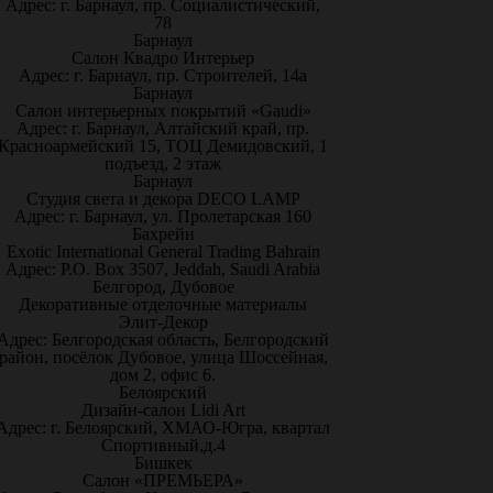
Адрес: г. Барнаул, пр. Социалистический,
78
Барнаул
Салон Квадро Интерьер
Адрес: г. Барнаул, пр. Строителей, 14а
Барнаул
Салон интерьерных покрытий «Gaudi»
Адрес: г. Барнаул, Алтайский край, пр.
Красноармейский 15, ТОЦ Демидовский, 1
подъезд, 2 этаж
Барнаул
Студия света и декора DECO LAMP
Адрес: г. Барнаул, ул. Пролетарская 160
Бахрейн
Exotic International General Trading Bahrain
Адрес: P.O. Box 3507, Jeddah, Saudi Arabia
Белгород, Дубовое
Декоративные отделочные материалы
Элит-Декор
Адрес: Белгородская область, Белгородский
район, посёлок Дубовое, улица Шоссейная,
дом 2, офис 6.
Белоярский
Дизайн-салон Lidi Art
Адрес: г. Белоярский, ХМАО-Югра, квартал
Спортивный,д.4
Бишкек
Салон «ПРЕМЬЕРА»