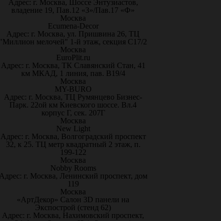
Адрес: г. Москва, Шоссе Энтузиастов,
владение 19, Пав.12 «З»/Пав.17 «Ф»
Москва
Ecumena-Decor
Адрес: г. Москва, ул. Пришвина 26, ТЦ
"Миллион мелочей" 1-й этаж, секция С17/2
Москва
EuroPlit.ru
Адрес: г. Москва, ТК Славянский Стан, 41
км МКАД, 1 линия, пав. В19/4
Москва
MY-BURO
Адрес: г. Москва, ТЦ Румянцево Бизнес-
Парк. 22ой км Киевского шоссе. Вл.4
корпус Г, сек. 207Г
Москва
New Light
Адрес: г. Москва, Волгоградский проспект
32, к 25. ТЦ метр квадратный 2 этаж, п.
199-122
Москва
Nobby Rooms
Адрес: г. Москва, Ленинский проспект, дом
119
Москва
«АртДекор» Салон 3D панели на
Экспострой (стенд 62)
Адрес: г. Москва, Нахимовский проспект,