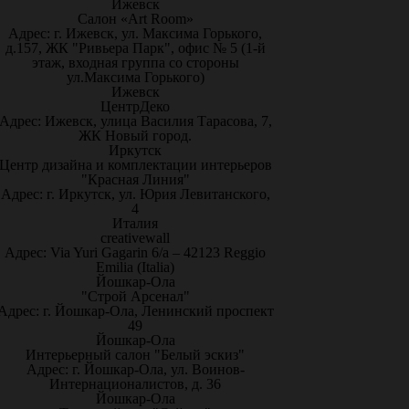
Ижевск
Салон «Art Room»
Адрес: г. Ижевск, ул. Максима Горького,
д.157, ЖК "Ривьера Парк", офис № 5 (1-й
этаж, входная группа со стороны
ул.Максима Горького)
Ижевск
ЦентрДеко
Адрес: Ижевск, улица Василия Тарасова, 7,
ЖК Новый город.
Иркутск
Центр дизайна и комплектации интерьеров
"Красная Линия"
Адрес: г. Иркутск, ул. Юрия Левитанского,
4
Италия
creativewall
Адрес: Via Yuri Gagarin 6/a – 42123 Reggio
Emilia (Italia)
Йошкар-Ола
"Строй Арсенал"
Адрес: г. Йошкар-Ола, Ленинский проспект
49
Йошкар-Ола
Интерьерный салон "Белый эскиз"
Адрес: г. Йошкар-Ола, ул. Воинов-
Интернационалистов, д. 36
Йошкар-Ола