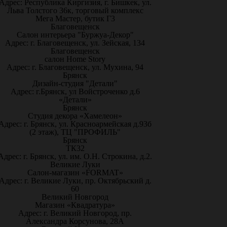
Адрес: Республика Киргизия, г. Бишкек, ул.
Льва Толстого 36к, торговый комплекс
Мега Мастер, бутик Г3
Благовещенск
Салон интерьера "Буржуа-Декор"
Адрес: г. Благовещенск, ул. Зейская, 134
Благовещенск
салон Home Story
Адрес: г. Благовещенск, ул. Мухина, 94
Брянск
Дизайн-студия "Детали"
Адрес: г.Брянск, ул Войстроченко д.6
«Детали»
Брянск
Студия декора «Хамелеон»
Адрес: г. Брянск, ул. Красноармейская д.93б
(2 этаж), ТЦ "ПРОФИЛЬ"
Брянск
ТК32
Адрес: г. Брянск, ул. им. О.Н. Строкина, д.2.
Великие Луки
Салон-магазин «FORMAT»
Адрес: г. Великие Луки, пр. Октябрьский д.
60
Великий Новгород
Магазин «Квадратура»
Адрес: г. Великий Новгород, пр.
Александра Корсунова, 28А