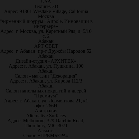
USA
Textures-3D
Адрес: 91361 Westlake Village, California
Москва
Фирменный шоурум «Artpole. Инновации в
интерьере»
Адрес: г. Москва, ул. Каретный Ряд, д. 5/10
с. 2
Абакан
АРТ СВЕТ
Адрес: г. Абакан, пр-т Дружбы Народов 52
Абакан
Дизайн-студия «АРХИТЕК»
Адрес: г. Абакан, ул. Пушкина, 100
Абакан
Салон - магазин "Декорация"
Адрес: г. Абакан, ул. Кирова 112/3
Абакан
Салон напольных покрытий и дверей
"Премиум"
Адрес: г. Абакан, ул. Лермонтова 21, к1
офис 266Н
Австралия
Alternative Surfaces
Адрес: Melbourne, 329 Darebin Road,
Thornbury, VIC 3071
Алматы
Салон «ПРЕМЬЕРА»