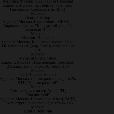
Лепнина, Фрески (Павловская Слобода)
Адрес: г. Москва, ул. Ленина, 76/2, село
Павловская Слобода, пав. 19-21
Москва
Лепной Декор
Адрес: г. Москва, Пересечение МКАД и
Варшавское ш-се, "Каширский двор 3",
павильон П - 8
Москва
Магазин Holicolors
Адрес: г. Москва, Каширское шоссе, 19 к.1
ТК Каширский Двор, 2 этаж, павильон 2-
А30
Москва
Магазин Sherwinstore
Адрес: г. Москва, Нахимовский проспект,
24, павильон 3, блок 10с, место 130
Москва
ООО Паркет-Авeню
Адрес: г. Москва, Ленинградское ш, дом 25.
ДТЦ "Ленинградский"
Москва
Официальный дилер Artpole ТЦ
"Экспострой"
Адрес: г. Москва, Нахимовский пр-т, 24 ТЦ
"Экспострой", павильон 2, место № 143
Москва
Прима Лепнина