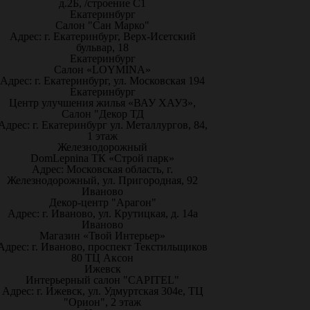
д.2Б, /строение С1
Екатеринбург
Салон "Сан Марко"
Адрес: г. Екатеринбург, Верх-Исетский
бульвар, 18
Екатеринбург
Салон «LOYMINA»
Адрес: г. Екатеринбург, ул. Московская 194
Екатеринбург
Центр улучшения жилья «ВАУ ХАУЗ»,
Салон "Декор ТД
Адрес: г. Екатеринбург ул. Металлургов, 84,
1 этаж
Железнодорожный
DomLepnina ТК «Строй парк»
Адрес: Московская область, г.
Железнодорожный, ул. Пригородная, 92
Иваново
Декор-центр "Арагон"
Адрес: г. Иваново, ул. Крутицкая, д. 14а
Иваново
Магазин «Твой Интерьер»
Адрес: г. Иваново, проспект Текстильщиков
80 ТЦ Аксон
Ижевск
Интерьерный салон "CAPITEL"
Адрес: г. Ижевск, ул. Удмуртская 304е, ТЦ
"Орион", 2 этаж