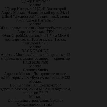
"Декор Интерьер"
Москва
"Декор Интерьер" ЦДиИ Экспострой
Адрес: Москва, Нахимовский пр-к, 24, с1
ЦДиИ "Экспострой" 1 этаж, пав.3, стенд
76-77 "Декор Интерьер"
Москва
3D гипсовые панели - Элитсройматериалы
Адрес: г. Москва, ТРК
«ЭлитСтройМатериалы», 51-й км МКАД
пос. Заречье, ул.Торговая, с.2, 1 этаж,
павильон С42/3
Москва
BACKGROUND
Адрес: г. Москва, Ленинский проспект, 45
(подъехать к складу со двора — ориентир
ПОДЪЕЗД №8)
Москва
Ceramics Studio
Адрес: г. Москва, Дмитровское шоссе,
д.165, корп.1, ТК «Бухта», павильон 2G22
Москва
DomLepnina ТК "Конструктор"
Адрес: г. Москва, 25 км МКАД, владение 4,
павильон Б2.17
Москва
DomLepnina строительный рынок
"Владимирский тракт"