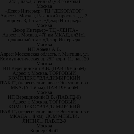
24с1, пав.3, стенд 62 (у 3-го входа)
Москва
«Декор Интерьер» ТЦ "ДЕКОРАТОР"
Адрес: г. Москва, Рязанский проспект, д. 2,
корпус. 3, 1 этаж, «Декор Интерьер»
Москва
«Декор Интерьер» ТЦ «ЛЕНТА»
Адрес: г. Москва, 47й км МКАД, вл31с1,
цокольный этаж «Декор Интерьер»
Москва
ИП Абаева А.В.
Адрес: Московская область, г. Мытищи, ул.
Коммунистическая, д. 25Г, корп. 11, пав. 20
Москва
ИП Верещинский В.В. (ПАВ.19Е и 6М)
Адрес: г. Москва, ТОРГОВЫЙ
КОМПЛЕКС "ВЛАДИМИРСКИЙ
ТРАКТ", (пересечение шоссе Энтузиастов и
МКАДА 1-й км), ПАВ.19Е и 6М
Москва
ИП Верещинский В.В. (ПАВ.П2-9)
Адрес: г. Москва, ТОРГОВЫЙ
КОМПЛЕКС "ВЛАДИМИРСКИЙ
ТРАКТ", (пересечение шоссе Энтузиастов и
МКАДА 1-й км), ДОМ МЕБЕЛИ,
ЛИНИЯ1, ПАВ.П2-9
Москва
Корнер Oboi1