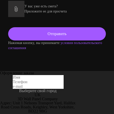
У вас уже есть смета?
Приложите ее для просчета
Нажимая кнопку, вы принимаете
условия пользовательского
соглашения
Оформление заказа
Выберите свой город
UK
3D Wall Panel Company
Адрес: Unit 1 Nelsons Transport Yard, Halifax
Road Cross Roads, Keighley, West Yorkshire,
BD22 9BG