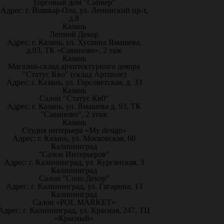
Торговый дом "Сайвер"
Адрес: г. Йошкар-Ола, ул. Ленинский пр-т,
д.8
Казань
Лепной Декор
Адрес: г. Казань, ул. Хусаина Ямашева,
д.93, ТК «Савиново», 2 таж
Казань
Магазин-склад архитектурного декора
"Статус Кво" (склад Артполе)
Адрес: г. Казань, ул. Горсоветская, д. 33
Казань
Салон "Статус Кв0"
Адрес: г. Казань, ул. Ямашева д. 93, ТК
"Савиново", 2 этаж
Казань
Студия интерьера «My design»
Адрес: г. Казань, ул. Московская, 60
Калининград
"Салон Интерьеров"
Адрес: г. Калининград, ул. Курганская, 3
Калининград
Салон "Соло Декор"
Адрес: г. Калининград, ул. Гагарина, 13
Калининград
Салон «POL MARKET»
Адрес: г. Калининград, ул. Красная, 247, ТЦ
«Красный»