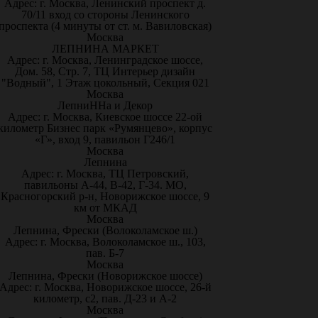
Адрес: г. Москва, Ленинский проспект д.
70/11 вход со стороны Ленинского
проспекта (4 минуты от ст. м. Вавиловская)
Москва
ЛЕПНИНА МАРКЕТ
Адрес: г. Москва, Ленинградское шоссе,
Дом. 58, Стр. 7, ТЦ Интерьер дизайн
"Водный", 1 Этаж цокольный, Секция 021
Москва
ЛепниННа и Декор
Адрес: г. Москва, Киевское шоссе 22-ой
километр Бизнес парк «Румянцево», корпус
«Г», вход 9, павильон Г246/1
Москва
Лепнина
Адрес: г. Москва, ТЦ Петровский,
павильоны А-44, В-42, Г-34. МО,
Красногорский р-н, Новорижское шоссе, 9
км от МКАД
Москва
Лепнина, Фрески (Волоколамское ш.)
Адрес: г. Москва, Волоколамское ш., 103,
пав. Б-7
Москва
Лепнина, Фрески (Новорижское шоссе)
Адрес: г. Москва, Новорижское шоссе, 26-й
километр, с2, пав. Д-23 и А-2
Москва