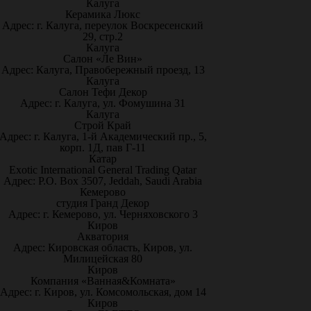
Калуга
Керамика Люкс
Адрес: г. Калуга, переулок Воскресенский
29, стр.2
Калуга
Салон «Ле Вин»
Адрес: Калуга, Правобережный проезд, 13
Калуга
Салон Тефи Декор
Адрес: г. Калуга, ул. Фомушина 31
Калуга
Строй Край
Адрес: г. Калуга, 1-й Академический пр., 5,
корп. 1Д, пав Г-11
Катар
Exotic International General Trading Qatar
Адрес: P.O. Box 3507, Jeddah, Saudi Arabia
Кемерово
студия Гранд Декор
Адрес: г. Кемерово, ул. Черняховского 3
Киров
Акватория
Адрес: Кировская область, Киров, ул.
Милицейская 80
Киров
Компания «Ванная&Комната»
Адрес: г. Киров, ул. Комсомольская, дом 14
Киров