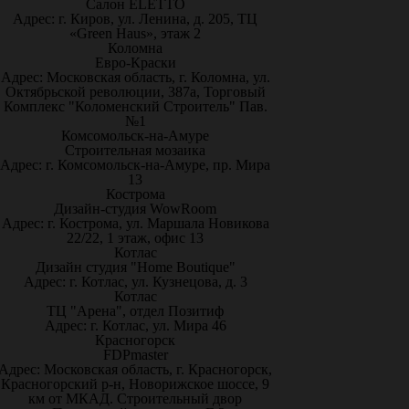
Салон ELETTO
Адрес: г. Киров, ул. Ленина, д. 205, ТЦ
«Green Haus», этаж 2
Коломна
Евро-Краски
Адрес: Московская область, г. Коломна, ул.
Октябрьской революции, 387а, Торговый
Комплекс "Коломенский Строитель" Пав.
№1
Комсомольск-на-Амуре
Строительная мозаика
Адрес: г. Комсомольск-на-Амуре, пр. Мира
13
Кострома
Дизайн-студия WowRoom
Адрес: г. Кострома, ул. Маршала Новикова
22/22, 1 этаж, офис 13
Котлас
Дизайн студия "Home Boutique"
Адрес: г. Котлас, ул. Кузнецова, д. 3
Котлас
ТЦ "Арена", отдел Позитиф
Адрес: г. Котлас, ул. Мира 46
Красногорск
FDPmaster
Адрес: Московская область, г. Красногорск,
Красногорский р-н, Новорижское шоссе, 9
км от МКАД. Строительный двор