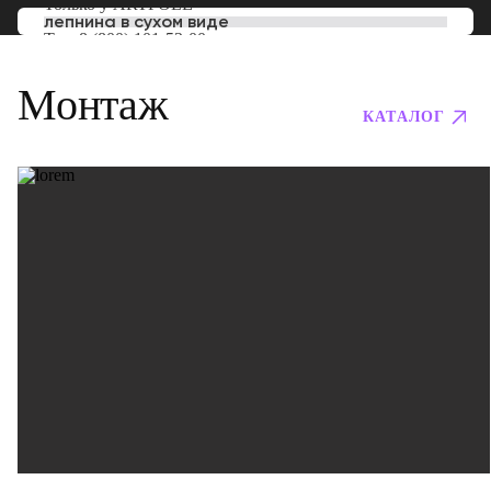
Только у
ARTPOLE
лепнина в сухом виде
Тел:
8 (800) 101-53-00
Монтаж
КАТАЛОГ