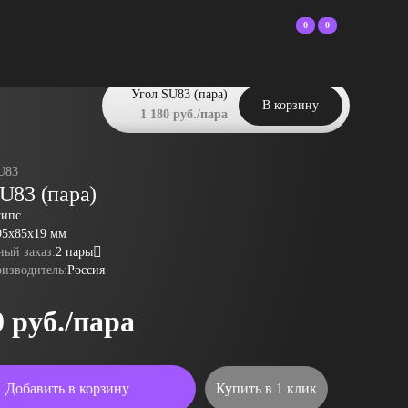
0
0
Угол SU83 (пара)
В корзину
1 180 руб./пара
U83
U83 (пара)
гипс
95x85x19 мм
ый заказ:
2 пары
оизводитель:
Россия
0 руб./пара
Добавить в корзину
Купить в 1 клик