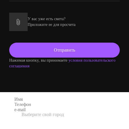
У вас уже есть смета?
Приложите ее для просчета
Нажимая кнопку, вы принимаете
условия пользовательского
соглашения
Оформление заказа
Выберите свой город
UK
3D Wall Panel Company
Адрес: Unit 1 Nelsons Transport Yard, Halifax