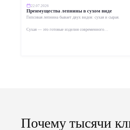
22.07.2026
Преимущества лепнины в сухом виде
Гипсовая лепнина бывает двух видов: сухая и сырая.
Сухая — это готовые изделия современного
производства: точная геометрия, стабильное качество,
упрощенный...
Почему тысячи кл