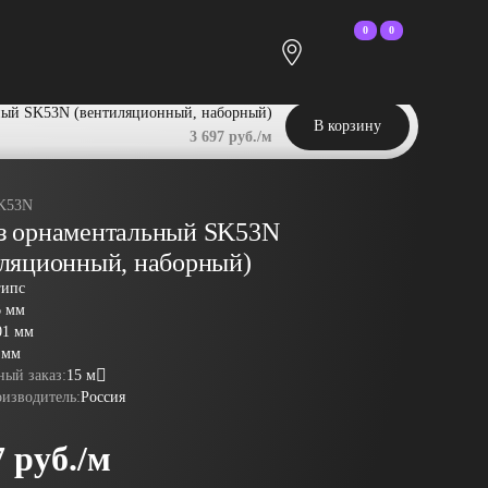
0
0
ный SK53N (вентиляционный, наборный)
В корзину
3 697 руб./м
K53N
з орнаментальный SK53N
иляционный, наборный)
гипс
6 мм
01 мм
 мм
ый заказ:
15 м
оизводитель:
Россия
7 руб./м