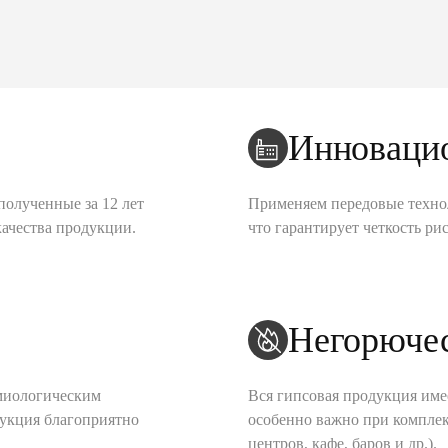
Инноваци
полученные за 12 лет
Применяем передовые техно
качества продукции.
что гарантирует четкость рис
Негорюче
миологическим
Вся гипсовая продукция име
дукция благоприятно
особенно важно при комплек
центров, кафе, баров и др.).