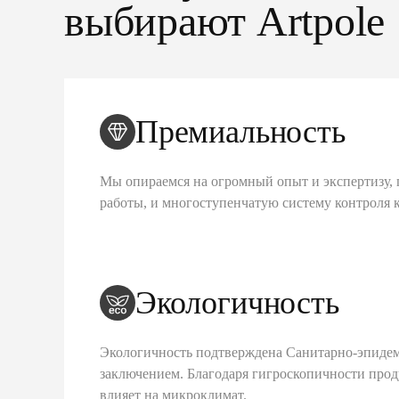
выбирают Artpole
Премиальность
Мы опираемся на огромный опыт и экспертизу, 
работы, и многоступенчатую систему контроля 
Экологичность
Экологичность подтверждена Санитарно-эпиде
заключением. Благодаря гигроскопичности про
влияет на микроклимат.