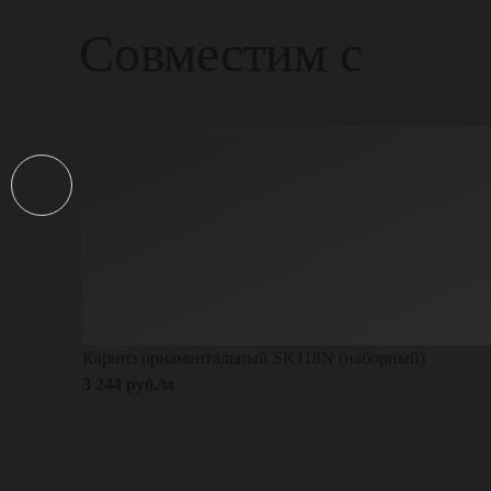
Совместим с
Карниз орнаментальный SK118N (наборный)
3 244 руб./м