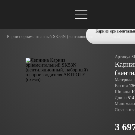
Карниз орнаменталь
Карниз орнаментальный SK53N (вентиляционный, наборный)
Артикул:
S
Карни
(вент
Материал:
Высота:
13
Ширина:
1
Длина:
514
Минимальн
Страна-пр
3 69