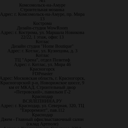
№1
Комсомольск-на-Амуре
Строительная мозаика
Адрес: г. Комсомольск-на-Амуре, пр. Мира
13
Кострома
Дизайн-студия WowRoom
Адрес: г. Кострома, ул. Маршала Новикова
22/22, 1 этаж, офис 13
Котлас
Дизайн студия "Home Boutique"
Адрес: г. Котлас, ул. Кузнецова, д. 3
Котлас
ТЦ "Арена", отдел Позитиф
Адрес: г. Котлас, ул. Мира 46
Красногорск
FDPmaster
Адрес: Московская область, г. Красногорск,
Красногорский р-н, Новорижское шоссе, 9
км от МКАД. Строительный двор
«Петровский», павильон Г-2
Краснодар
ВСЯЛЕПНИНА.РУ
Адрес: г. Краснодар, ул. Северная, 320, ТЦ
"Евроремонт", пав.112
Краснодар
Джем - Главный офис/выставочный салон
(склад Артполе)