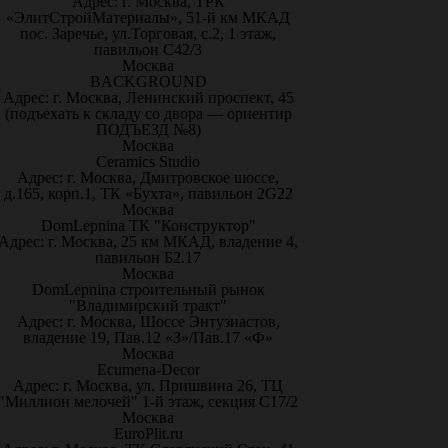
Адрес: г. Москва, ТРК
«ЭлитСтройМатериалы», 51-й км МКАД
пос. Заречье, ул.Торговая, с.2, 1 этаж,
павильон С42/3
Москва
BACKGROUND
Адрес: г. Москва, Ленинский проспект, 45
(подъехать к складу со двора — ориентир
ПОДЪЕЗД №8)
Москва
Ceramics Studio
Адрес: г. Москва, Дмитровское шоссе,
д.165, корп.1, ТК «Бухта», павильон 2G22
Москва
DomLepnina ТК "Конструктор"
Адрес: г. Москва, 25 км МКАД, владение 4,
павильон Б2.17
Москва
DomLepnina строительный рынок
"Владимирский тракт"
Адрес: г. Москва, Шоссе Энтузиастов,
владение 19, Пав.12 «З»/Пав.17 «Ф»
Москва
Ecumena-Decor
Адрес: г. Москва, ул. Пришвина 26, ТЦ
"Миллион мелочей" 1-й этаж, секция С17/2
Москва
EuroPlit.ru