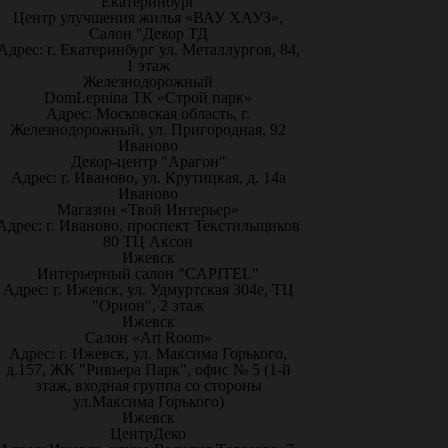
Екатеринбург
Центр улучшения жилья «ВАУ ХАУЗ»,
Салон "Декор ТД
Адрес: г. Екатеринбург ул. Металлургов, 84,
1 этаж
Железнодорожный
DomLepnina ТК «Строй парк»
Адрес: Московская область, г.
Железнодорожный, ул. Пригородная, 92
Иваново
Декор-центр "Арагон"
Адрес: г. Иваново, ул. Крутицкая, д. 14а
Иваново
Магазин «Твой Интерьер»
Адрес: г. Иваново, проспект Текстильщиков
80 ТЦ Аксон
Ижевск
Интерьерный салон "CAPITEL"
Адрес: г. Ижевск, ул. Удмуртская 304е, ТЦ
"Орион", 2 этаж
Ижевск
Салон «Art Room»
Адрес: г. Ижевск, ул. Максима Горького,
д.157, ЖК "Ривьера Парк", офис № 5 (1-й
этаж, входная группа со стороны
ул.Максима Горького)
Ижевск
ЦентрДеко