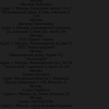
Москва
Магазин Holicolors
Адрес: г. Москва, Каширское шоссе, 19 к.1
ТК Каширский Двор, 2 этаж, павильон 2-
А30
Москва
Магазин Sherwinstore
Адрес: г. Москва, Нахимовский проспект,
24, павильон 3, блок 10с, место 130
Москва
ООО Паркет-Авeню
Адрес: г. Москва, Ленинградское ш, дом 25.
ДТЦ "Ленинградский"
Москва
Официальный дилер Artpole ТЦ
"Экспострой"
Адрес: г. Москва, Нахимовский пр-т, 24 ТЦ
"Экспострой", павильон 2, место № 143
Москва
Прима Лепнина
Адрес: Московская область, г. Подольск,
Проезд Авиаторов 1 «ТК Молоток 2»
Москва
Салон TopDecor
Адрес: г. Москва, ул. Олеко Дундича 25
Москва
Салон «ARTDECOR»
Адрес: г. Москва, улица Большая Ордынка