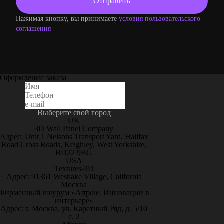
Нажимая кнопку, вы принимаете
условия пользовательского
соглашения
Оформление заказа
Выберите свой город
UK
3D Wall Panel Company
Адрес: Unit 1 Nelsons Transport Yard, Halifax
Road Cross Roads, Keighley, West Yorkshire,
BD22 9BG
USA
Textures-3D
Адрес: 91361 Westlake Village, California
Москва
Фирменный шоурум «Artpole. Инновации в
интерьере»
Адрес: г. Москва, ул. Каретный Ряд, д. 5/10
с. 2