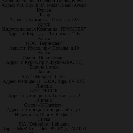
Exotic International General Trading Kuwait
Адрес: P.O. Box 3507, Jeddah, Saudi Arabia
Курган
Декор
Адрес: г. Курган, ул. Гоголя, д.128
Курск
Индустриальная Компания "ПРОМТЕХ"
Адрес: г. Курск, ул. Литовская, 12В
Курск
ООО "Вернисаж"
Адрес: г. Курск, пр-т Победы, д.10
Курск
Салон "Doka Design"
Адрес: г. Курск, пр-т Дружбы 9А, ТЦ
Европа 1 этаж
Латвия
SIA "Dekoplast" Latvia
Адрес: Piedrujas 11 - 203A, Riga, LV-1073
Липецк
LIFE DÉCOR
Адрес: г. Липецк, пл. Торговая, д. 2
Липецк
Салон «M`Interiors»
Адрес: г. Липецк, Липецкая обл., ул.
Неделина д.10 пом. 8 офис 1
Литва
SIA "Dekoplast" Lithuania
Адрес: Mazā Krasta iela, 83, Rīga, LV-1003