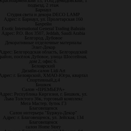
Красноармейский 15, ТОЦ Демидовский, 1
подъезд, 2 этаж
Барнаул
Студия света и декора DECO LAMP
Адрес: г. Барнаул, ул. Пролетарская 160
Бахрейн
Exotic International General Trading Bahrain
Адрес: P.O. Box 3507, Jeddah, Saudi Arabia
Белгород, Дубовое
Декоративные отделочные материалы
Элит-Декор
Адрес: Белгородская область, Белгородский
район, посёлок Дубовое, улица Шоссейная,
дом 2, офис 6.
Белоярский
Дизайн-салон Lidi Art
Адрес: г. Белоярский, ХМАО-Югра, квартал
Спортивный,д.4
Бишкек
Салон «ПРЕМЬЕРА»
Адрес: Республика Киргизия, г. Бишкек, ул.
Льва Толстого 36к, торговый комплекс
Мега Мастер, бутик Г3
Благовещенск
Салон интерьера "Буржуа-Декор"
Адрес: г. Благовещенск, ул. Зейская, 134
Благовещенск
салон Home Story