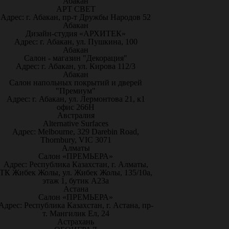
Абакан
АРТ СВЕТ
Адрес: г. Абакан, пр-т Дружбы Народов 52
Абакан
Дизайн-студия «АРХИТЕК»
Адрес: г. Абакан, ул. Пушкина, 100
Абакан
Салон - магазин "Декорация"
Адрес: г. Абакан, ул. Кирова 112/3
Абакан
Салон напольных покрытий и дверей
"Премиум"
Адрес: г. Абакан, ул. Лермонтова 21, к1
офис 266Н
Австралия
Alternative Surfaces
Адрес: Melbourne, 329 Darebin Road,
Thornbury, VIC 3071
Алматы
Салон «ПРЕМЬЕРА»
Адрес: Республика Казахстан, г. Алматы,
ТК Жибек Жолы, ул. Жибек Жолы, 135/10а,
этаж 1, бутик А23а
Астана
Салон «ПРЕМЬЕРА»
Адрес: Республика Казахстан, г. Астана, пр-
т. Мангилик Ел, 24
Астрахань