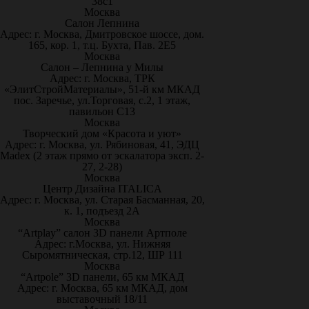
38с1
Москва
Салон Лепнина
Адрес: г. Москва, Дмитровское шоссе, дом.
165, кор. 1, т.ц. Бухта, Пав. 2Е5
Москва
Салон – Лепнина у Милы
Адрес: г. Москва, ТРК
«ЭлитСтройМатериалы», 51-й км МКАД
пос. Заречье, ул.Торговая, с.2, 1 этаж,
павильон С13
Москва
Творческий дом «Красота и уют»
Адрес: г. Москва, ул. Рябиновая, 41, ЭДЦ
Madex (2 этаж прямо от эскалатора эксп. 2-
27, 2-28)
Москва
Центр Дизайна ITALICA
Адрес: г. Москва, ул. Старая Басманная, 20,
к. 1, подъезд 2А
Москва
“Artplay” салон 3D панели Артполе
Адрес: г.Москва, ул. Нижняя
Сыромятническая, стр.12, ШР 111
Москва
“Artpole” 3D панели, 65 км МКАД
Адрес: г. Москва, 65 км МКАД, дом
выставочный 18/11