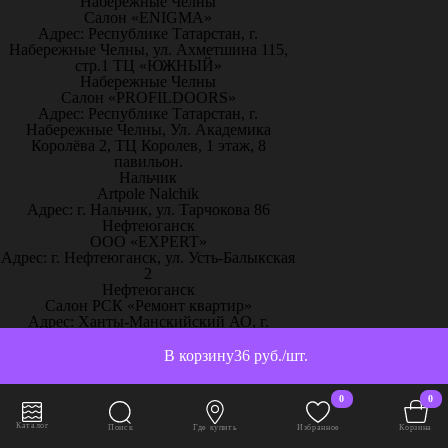
Набережные Челны
Салон «ENIGMA»
Адрес: Республике Татарстан, г.
Набережные Челны, ул. Ахметшина 115,
стр.1 ТЦ «ЮЖНЫЙ»
Набережные Челны
Салон «PROFILDOORS»
Адрес: Республике Татарстан, г.
Набережные Челны, Ул. Академика
Королёва 2, ТЦ Королев, 1 этаж, 8
павильон.
Нальчик
Artpole Nalchik
Адрес: г. Нальчик, ул. Тарчокова 86
Нефтеюганск
ООО «EXPERT»
Адрес: г. Нефтеюганск, ул. Усть-Балыкская
2
Нефтеюганск
Салон РСК «Ремонт квартир»
Адрес: Ханты-Манскийский АО, г.
Нефтеюганск, 16А мкр., дом 63, офис 20
Нижневартовск
В корзину
36 руб./шт.
ДЕКОРАДО
Адрес: г. Нижневартовск, ул. Северная
0
0
,39,строение 20 (Строительный
гипермаркет Декорадо, 2 этаж студия
Каталог
Поиск
Где купить
Избранное
Корзина
заказов)