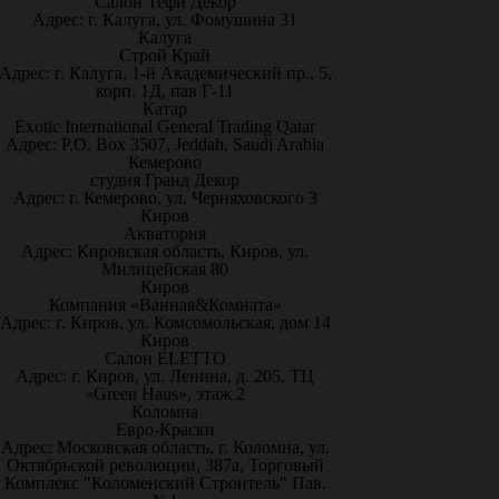
Салон Тефи Декор
Адрес: г. Калуга, ул. Фомушина 31
Калуга
Строй Край
Адрес: г. Калуга, 1-й Академический пр., 5,
корп. 1Д, пав Г-11
Катар
Exotic International General Trading Qatar
Адрес: P.O. Box 3507, Jeddah, Saudi Arabia
Кемерово
студия Гранд Декор
Адрес: г. Кемерово, ул. Черняховского 3
Киров
Акватория
Адрес: Кировская область, Киров, ул.
Милицейская 80
Киров
Компания «Ванная&Комната»
Адрес: г. Киров, ул. Комсомольская, дом 14
Киров
Салон ELETTO
Адрес: г. Киров, ул. Ленина, д. 205, ТЦ
«Green Haus», этаж 2
Коломна
Евро-Краски
Адрес: Московская область, г. Коломна, ул.
Октябрьской революции, 387а, Торговый
Комплекс "Коломенский Строитель" Пав.