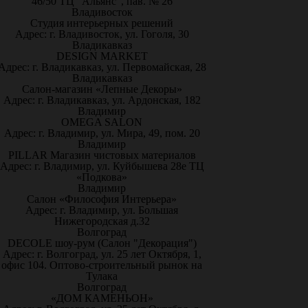
46/50 ТЦ "Альянс", пав. № 26
Владивосток
Студия интерьерных решений
Адрес: г. Владивосток, ул. Гоголя, 30
Владикавказ
DESIGN MARKET
Адрес: г. Владикавказ, ул. Первомайская, 28
Владикавказ
Салон-магазин «Лепные Декоры»
Адрес: г. Владикавказ, ул. Ардонская, 182
Владимир
OMEGA SALON
Адрес: г. Владимир, ул. Мира, 49, пом. 20
Владимир
PILLAR Магазин чистовых материалов
Адрес: г. Владимир, ул. Куйбышева 28е ТЦ
«Подкова»
Владимир
Салон «Философия Интерьера»
Адрес: г. Владимир, ул. Большая
Нижегородская д.32
Волгоград
DECOLE шоу-рум (Салон "Декорация")
Адрес: г. Волгоград, ул. 25 лет Октября, 1,
офис 104. Оптово-строительный рынок на
Тулака
Волгоград
«ДОМ КАМЕНЬОН»