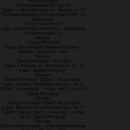
Магнитогорск
Отделочный центр Счастье
Адрес: г. Магнитогорск, ул. Ленина д.115
(ТЦ Европейский); ул. Советская д.160 «А»
Махачкала
Салон "Элит Пол"
Адрес: Республика Дагестан, г. Махачкала,
ул. Ирчи казака, 71
Моздок
Студия PROGress
Адрес: Республике Северная Осетия, г.
Моздок, ул.Кирова, 145а
Москва
"Декор Интерьер" Тц Город
Адрес: г. Москва, ш. Энтузиастов, 12, 3й
этаж, "Декор Интерьер"
Москва
"Декор Интерьер" ЦДиИ "Экспострой"
Адрес: Москва, Нахимовский пр-к, 24, с1
ЦДиИ "Экспострой" 1 этаж, пав.2, стенд 10
"Декор Интерьер"
Москва
"Декор Интерьер" ЦДиИ Экспострой
Адрес: Москва, Нахимовский пр-к, 24, с1
ЦДиИ "Экспострой" 1 этаж, пав.3, стенд
76-77 "Декор Интерьер"
Москва
3D гипсовые панели - Элитсройматериалы