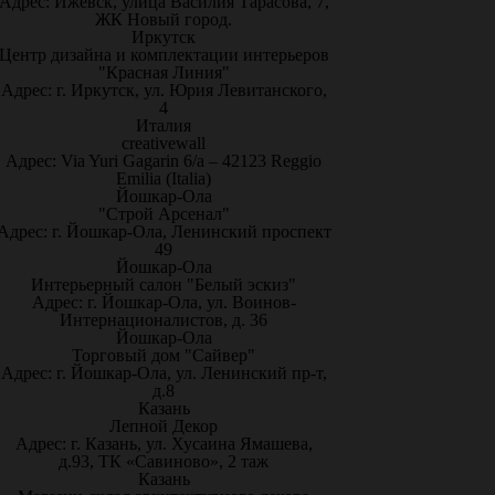
Адрес: Ижевск, улица Василия Тарасова, 7,
ЖК Новый город.
Иркутск
Центр дизайна и комплектации интерьеров
"Красная Линия"
Адрес: г. Иркутск, ул. Юрия Левитанского,
4
Италия
creativewall
Адрес: Via Yuri Gagarin 6/a – 42123 Reggio
Emilia (Italia)
Йошкар-Ола
"Строй Арсенал"
Адрес: г. Йошкар-Ола, Ленинский проспект
49
Йошкар-Ола
Интерьерный салон "Белый эскиз"
Адрес: г. Йошкар-Ола, ул. Воинов-
Интернационалистов, д. 36
Йошкар-Ола
Торговый дом "Сайвер"
Адрес: г. Йошкар-Ола, ул. Ленинский пр-т,
д.8
Казань
Лепной Декор
Адрес: г. Казань, ул. Хусаина Ямашева,
д.93, ТК «Савиново», 2 таж
Казань