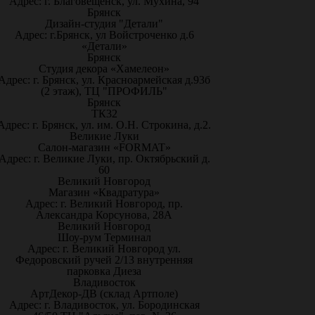
Адрес: г. Благовещенск, ул. Мухина, 94
Брянск
Дизайн-студия "Детали"
Адрес: г.Брянск, ул Войстроченко д.6
«Детали»
Брянск
Студия декора «Хамелеон»
Адрес: г. Брянск, ул. Красноармейская д.93б
(2 этаж), ТЦ "ПРОФИЛЬ"
Брянск
ТК32
Адрес: г. Брянск, ул. им. О.Н. Строкина, д.2.
Великие Луки
Салон-магазин «FORMAT»
Адрес: г. Великие Луки, пр. Октябрьский д.
60
Великий Новгород
Магазин «Квадратура»
Адрес: г. Великий Новгород, пр.
Александра Корсунова, 28А
Великий Новгород
Шоу-рум Терминал
Адрес: г. Великий Новгород ул.
Федоровский ручей 2/13 внутренняя
парковка Диеза
Владивосток
АртДекор-ДВ (склад Артполе)
Адрес: г. Владивосток, ул. Бородинская