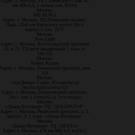
Адрес: г. Москва, ТК Славянский Стан, 41
км МКАД, 1 линия, пав. В19/4
Москва
MY-BURO
Адрес: г. Москва, ТЦ Румянцево Бизнес-
Парк. 22ой км Киевского шоссе. Вл.4
корпус Г, сек. 207Г
Москва
New Light
Адрес: г. Москва, Волгоградский проспект
32, к 25. ТЦ метр квадратный 2 этаж, п.
199-122
Москва
Nobby Rooms
Адрес: г. Москва, Ленинский проспект, дом
119
Москва
«АртДекор» Салон 3D панели на
Экспострой (стенд 62)
Адрес: г. Москва, Нахимовский проспект,
24с1, пав.3, стенд 62 (у 3-го входа)
Москва
«Декор Интерьер» ТЦ "ДЕКОРАТОР"
Адрес: г. Москва, Рязанский проспект, д. 2,
корпус. 3, 1 этаж, «Декор Интерьер»
Москва
«Декор Интерьер» ТЦ «ЛЕНТА»
Адрес: г. Москва, 47й км МКАД, вл31с1,