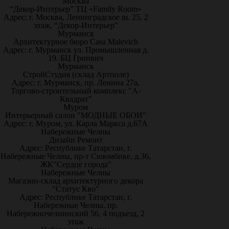
Москва
“Декор-Интерьер” ТЦ «Family Room»
Адрес: г. Москва, Ленинградское ш. 25, 2
этаж, “Декор-Интерьер”
Мурманск
Архитектурное бюро Casa Malevich
Адрес: г. Мурманск ул. Промышленная д.
19. БЦ Гринвич
Мурманск
СтройСтудия (склад Артполе)
Адрес: г. Мурманск, пр. Ленина 27а,
Торгово-строительный комплекс "А-
Квадрат"
Муром
Интерьерный салон "МОДНЫЕ ОБОИ"
Адрес: г. Муром, ул. Карла Маркса д.67А
Набережные Челны
Дизайн Ремонт
Адрес: Республике Татарстан, г.
Набережные Челны, пр-т Сююмбике, д.36,
ЖК"Сердце города"
Набережные Челны
Магазин-склад архитектурного декора
"Статус Кво"
Адрес: Республике Татарстан, г.
Набережные Челны, пр.
Набережночелнинский 56, 4 подъезд, 2
этаж