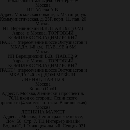
цокольный этаж «Декор Интерьер»
Москва
ИП Абаева А.В.
Адрес: Московская область, г. Мытищи, ул.
Коммунистическая, д. 25Г, корп. 11, пав. 20
Москва
ИП Верещинский В.В. (ПАВ.19Е и 6М)
Адрес: г. Москва, ТОРГОВЫЙ
КОМПЛЕКС "ВЛАДИМИРСКИЙ
ТРАКТ", (пересечение шоссе Энтузиастов и
МКАДА 1-й км), ПАВ.19Е и 6М
Москва
ИП Верещинский В.В. (ПАВ.П2-9)
Адрес: г. Москва, ТОРГОВЫЙ
КОМПЛЕКС "ВЛАДИМИРСКИЙ
ТРАКТ", (пересечение шоссе Энтузиастов и
МКАДА 1-й км), ДОМ МЕБЕЛИ,
ЛИНИЯ1, ПАВ.П2-9
Москва
Корнер Oboi1
Адрес: г. Москва, Ленинский проспект д.
70/11 вход со стороны Ленинского
проспекта (4 минуты от ст. м. Вавиловская)
Москва
ЛЕПНИНА МАРКЕТ
Адрес: г. Москва, Ленинградское шоссе,
Дом. 58, Стр. 7, ТЦ Интерьер дизайн
"Водный", 1 Этаж цокольный, Секция 021