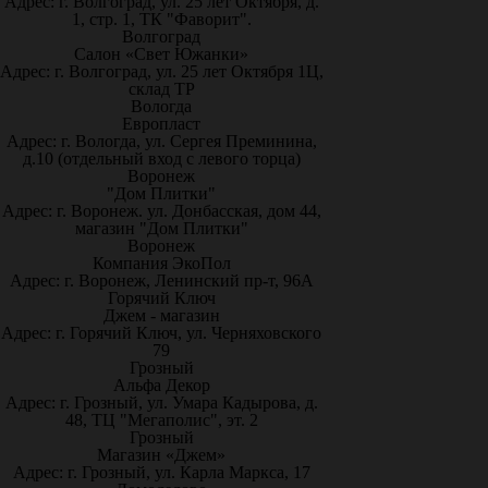
Адрес: г. Волгоград, ул. 25 лет Октября, д.
1, стр. 1, ТК "Фаворит".
Волгоград
Салон «Свет Южанки»
Адрес: г. Волгоград, ул. 25 лет Октября 1Ц,
склад ТР
Вологда
Европласт
Адрес: г. Вологда, ул. Сергея Преминина,
д.10 (отдельный вход с левого торца)
Воронеж
"Дом Плитки"
Адрес: г. Воронеж. ул. Донбасская, дом 44,
магазин "Дом Плитки"
Воронеж
Компания ЭкоПол
Адрес: г. Воронеж, Ленинский пр-т, 96А
Горячий Ключ
Джем - магазин
Адрес: г. Горячий Ключ, ул. Черняховского
79
Грозный
Альфа Декор
Адрес: г. Грозный, ул. Умара Кадырова, д.
48, ТЦ "Мегаполис", эт. 2
Грозный
Магазин «Джем»
Адрес: г. Грозный, ул. Карла Маркса, 17