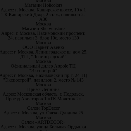
Москва
Магазин Holicolors
Адрес: г. Москва, Каширское шоссе, 19 к.1
ТК Каширский Двор, 2 этаж, павильон 2-
А30
Москва
Магазин Sherwinstore
Адрес: г. Москва, Нахимовский проспект,
24, павильон 3, блок 10с, место 130
Москва
ООО Паркет-Авeню
Адрес: г. Москва, Ленинградское ш, дом 25.
ДТЦ "Ленинградский"
Москва
Официальный дилер Artpole ТЦ
"Экспострой"
Адрес: г. Москва, Нахимовский пр-т, 24 ТЦ
"Экспострой", павильон 2, место № 143
Москва
Прима Лепнина
Адрес: Московская область, г. Подольск,
Проезд Авиаторов 1 «ТК Молоток 2»
Москва
Салон TopDecor
Адрес: г. Москва, ул. Олеко Дундича 25
Москва
Салон «ARTDECOR»
Адрес: г. Москва, улица Большая Ордынка