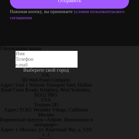
Нажимая кнопку, вы принимаете
условия пользовательского
соглашения
Оформление заказа
Выберите свой город
UK
3D Wall Panel Company
Адрес: Unit 1 Nelsons Transport Yard, Halifax
Road Cross Roads, Keighley, West Yorkshire,
BD22 9BG
USA
Textures-3D
Адрес: 91361 Westlake Village, California
Москва
Фирменный шоурум «Artpole. Инновации в
интерьере»
Адрес: г. Москва, ул. Каретный Ряд, д. 5/10
с. 2