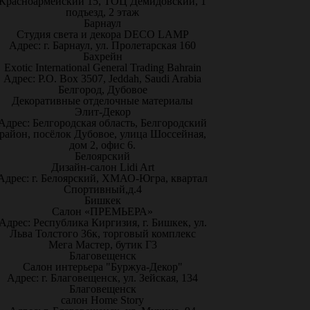
Красноармейский 15, ТОЦ Демидовский, 1
подъезд, 2 этаж
Барнаул
Студия света и декора DECO LAMP
Адрес: г. Барнаул, ул. Пролетарская 160
Бахрейн
Exotic International General Trading Bahrain
Адрес: P.O. Box 3507, Jeddah, Saudi Arabia
Белгород, Дубовое
Декоративные отделочные материалы
Элит-Декор
Адрес: Белгородская область, Белгородский
район, посёлок Дубовое, улица Шоссейная,
дом 2, офис 6.
Белоярский
Дизайн-салон Lidi Art
Адрес: г. Белоярский, ХМАО-Югра, квартал
Спортивный,д.4
Бишкек
Салон «ПРЕМЬЕРА»
Адрес: Республика Киргизия, г. Бишкек, ул.
Льва Толстого 36к, торговый комплекс
Мега Мастер, бутик Г3
Благовещенск
Салон интерьера "Буржуа-Декор"
Адрес: г. Благовещенск, ул. Зейская, 134
Благовещенск
салон Home Story