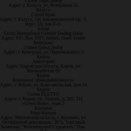
Салон Тефи Декор
Адрес: г. Калуга, ул. Фомушина 31
Калуга
Строй Край
Адрес: г. Калуга, 1-й Академический пр., 5,
корп. 1Д, пав Г-11
Катар
Exotic International General Trading Qatar
Адрес: P.O. Box 3507, Jeddah, Saudi Arabia
Кемерово
студия Гранд Декор
Адрес: г. Кемерово, ул. Черняховского 3
Киров
Акватория
Адрес: Кировская область, Киров, ул.
Милицейская 80
Киров
Компания «Ванная&Комната»
Адрес: г. Киров, ул. Комсомольская, дом 14
Киров
Салон ELETTO
Адрес: г. Киров, ул. Ленина, д. 205, ТЦ
«Green Haus», этаж 2
Коломна
Евро-Краски
Адрес: Московская область, г. Коломна, ул.
Октябрьской революции, 387а, Торговый
Комплекс "Коломенский Строитель" Пав.