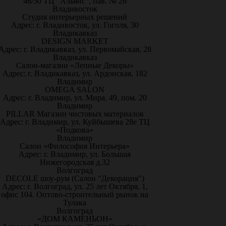
46/50 ТЦ "Альянс", пав. № 26
Владивосток
Студия интерьерных решений
Адрес: г. Владивосток, ул. Гоголя, 30
Владикавказ
DESIGN MARKET
Адрес: г. Владикавказ, ул. Первомайская, 28
Владикавказ
Салон-магазин «Лепные Декоры»
Адрес: г. Владикавказ, ул. Ардонская, 182
Владимир
OMEGA SALON
Адрес: г. Владимир, ул. Мира, 49, пом. 20
Владимир
PILLAR Магазин чистовых материалов
Адрес: г. Владимир, ул. Куйбышева 28е ТЦ
«Подкова»
Владимир
Салон «Философия Интерьера»
Адрес: г. Владимир, ул. Большая
Нижегородская д.32
Волгоград
DECOLE шоу-рум (Салон "Декорация")
Адрес: г. Волгоград, ул. 25 лет Октября, 1,
офис 104. Оптово-строительный рынок на
Тулака
Волгоград
«ДОМ КАМЕНЬОН»