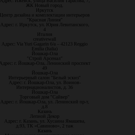
Адрес: Ижевск, улица Василия Тарасова, 7,
ЖК Новый город.
Иркутск
Центр дизайна и комплектации интерьеров
"Красная Линия"
Адрес: г. Иркутск, ул. Юрия Левитанского,
4
Италия
creativewall
Адрес: Via Yuri Gagarin 6/a – 42123 Reggio
Emilia (Italia)
Йошкар-Ола
"Строй Арсенал"
Адрес: г. Йошкар-Ола, Ленинский проспект
49
Йошкар-Ола
Интерьерный салон "Белый эскиз"
Адрес: г. Йошкар-Ола, ул. Воинов-
Интернационалистов, д. 36
Йошкар-Ола
Торговый дом "Сайвер"
Адрес: г. Йошкар-Ола, ул. Ленинский пр-т,
д.8
Казань
Лепной Декор
Адрес: г. Казань, ул. Хусаина Ямашева,
д.93, ТК «Савиново», 2 таж
Казань