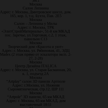
38с1
Москва
Салон Лепнина
Адрес: г. Москва, Дмитровское шоссе, дом.
165, кор. 1, т.ц. Бухта, Пав. 2Е5
Москва
Салон – Лепнина у Милы
Адрес: г. Москва, ТРК
«ЭлитСтройМатериалы», 51-й км МКАД
пос. Заречье, ул.Торговая, с.2, 1 этаж,
павильон С13
Москва
Творческий дом «Красота и уют»
Адрес: г. Москва, ул. Рябиновая, 41, ЭДЦ
Madex (2 этаж прямо от эскалатора эксп. 2-
27, 2-28)
Москва
Центр Дизайна ITALICA
Адрес: г. Москва, ул. Старая Басманная, 20,
к. 1, подъезд 2А
Москва
“Artplay” салон 3D панели Артполе
Адрес: г.Москва, ул. Нижняя
Сыромятническая, стр.12, ШР 111
Москва
“Artpole” 3D панели, 65 км МКАД
Адрес: г. Москва, 65 км МКАД, дом
выставочный 18/11