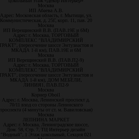
цокольный этаж «Декор Интерьер»
Москва
ИП Абаева А.В.
Адрес: Московская область, г. Мытищи, ул.
Коммунистическая, д. 25Г, корп. 11, пав. 20
Москва
ИП Верещинский В.В. (ПАВ.19Е и 6М)
Адрес: г. Москва, ТОРГОВЫЙ
КОМПЛЕКС "ВЛАДИМИРСКИЙ
ТРАКТ", (пересечение шоссе Энтузиастов и
МКАДА 1-й км), ПАВ.19Е и 6М
Москва
ИП Верещинский В.В. (ПАВ.П2-9)
Адрес: г. Москва, ТОРГОВЫЙ
КОМПЛЕКС "ВЛАДИМИРСКИЙ
ТРАКТ", (пересечение шоссе Энтузиастов и
МКАДА 1-й км), ДОМ МЕБЕЛИ,
ЛИНИЯ1, ПАВ.П2-9
Москва
Корнер Oboi1
Адрес: г. Москва, Ленинский проспект д.
70/11 вход со стороны Ленинского
проспекта (4 минуты от ст. м. Вавиловская)
Москва
ЛЕПНИНА МАРКЕТ
Адрес: г. Москва, Ленинградское шоссе,
Дом. 58, Стр. 7, ТЦ Интерьер дизайн
"Водный", 1 Этаж цокольный, Секция 021