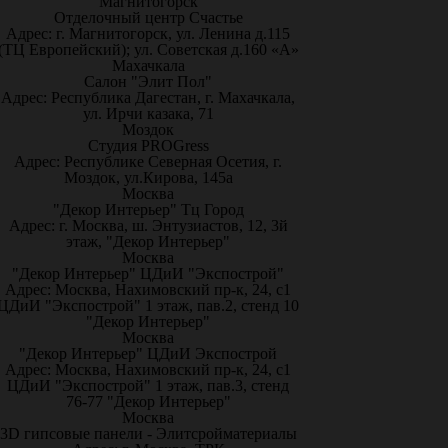
Магнитогорск
Отделочный центр Счастье
Адрес: г. Магнитогорск, ул. Ленина д.115
(ТЦ Европейский); ул. Советская д.160 «А»
Махачкала
Салон "Элит Пол"
Адрес: Республика Дагестан, г. Махачкала,
ул. Ирчи казака, 71
Моздок
Студия PROGress
Адрес: Республике Северная Осетия, г.
Моздок, ул.Кирова, 145а
Москва
"Декор Интерьер" Тц Город
Адрес: г. Москва, ш. Энтузиастов, 12, 3й
этаж, "Декор Интерьер"
Москва
"Декор Интерьер" ЦДиИ "Экспострой"
Адрес: Москва, Нахимовский пр-к, 24, с1
ЦДиИ "Экспострой" 1 этаж, пав.2, стенд 10
"Декор Интерьер"
Москва
"Декор Интерьер" ЦДиИ Экспострой
Адрес: Москва, Нахимовский пр-к, 24, с1
ЦДиИ "Экспострой" 1 этаж, пав.3, стенд
76-77 "Декор Интерьер"
Москва
3D гипсовые панели - Элитсройматериалы