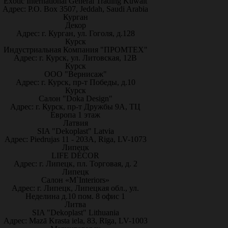
Exotic International General Trading Kuwait
Адрес: P.O. Box 3507, Jeddah, Saudi Arabia
Курган
Декор
Адрес: г. Курган, ул. Гоголя, д.128
Курск
Индустриальная Компания "ПРОМТЕХ"
Адрес: г. Курск, ул. Литовская, 12В
Курск
ООО "Вернисаж"
Адрес: г. Курск, пр-т Победы, д.10
Курск
Салон "Doka Design"
Адрес: г. Курск, пр-т Дружбы 9А, ТЦ
Европа 1 этаж
Латвия
SIA "Dekoplast" Latvia
Адрес: Piedrujas 11 - 203A, Riga, LV-1073
Липецк
LIFE DÉCOR
Адрес: г. Липецк, пл. Торговая, д. 2
Липецк
Салон «M`Interiors»
Адрес: г. Липецк, Липецкая обл., ул.
Неделина д.10 пом. 8 офис 1
Литва
SIA "Dekoplast" Lithuania
Адрес: Mazā Krasta iela, 83, Rīga, LV-1003