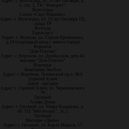
Адрес: г. Волгоград, ул. 25 лет Октября, д.
1, стр. 1, ТК "Фаворит".
Волгоград
Салон «Свет Южанки»
Адрес: г. Волгоград, ул. 25 лет Октября 1Ц,
склад ТР
Вологда
Европласт
Адрес: г. Вологда, ул. Сергея Преминина,
д.10 (отдельный вход с левого торца)
Воронеж
"Дом Плитки"
Адрес: г. Воронеж. ул. Донбасская, дом 44,
магазин "Дом Плитки"
Воронеж
Компания ЭкоПол
Адрес: г. Воронеж, Ленинский пр-т, 96А
Горячий Ключ
Джем - магазин
Адрес: г. Горячий Ключ, ул. Черняховского
79
Грозный
Альфа Декор
Адрес: г. Грозный, ул. Умара Кадырова, д.
48, ТЦ "Мегаполис", эт. 2
Грозный
Магазин «Джем»
Адрес: г. Грозный, ул. Карла Маркса, 17