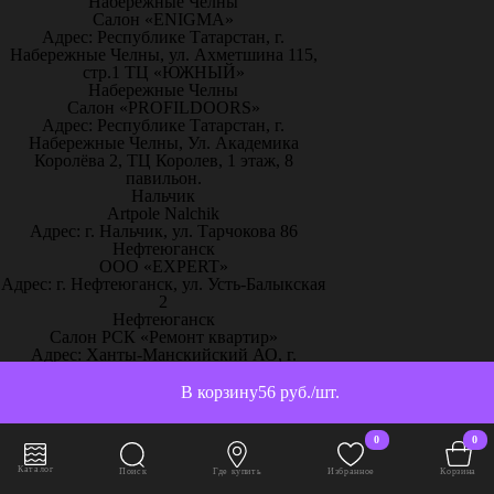
Набережные Челны
Салон «ENIGMA»
Адрес: Республике Татарстан, г.
Набережные Челны, ул. Ахметшина 115,
стр.1 ТЦ «ЮЖНЫЙ»
Набережные Челны
Салон «PROFILDOORS»
Адрес: Республике Татарстан, г.
Набережные Челны, Ул. Академика
Королёва 2, ТЦ Королев, 1 этаж, 8
павильон.
Нальчик
Artpole Nalchik
Адрес: г. Нальчик, ул. Тарчокова 86
Нефтеюганск
ООО «EXPERT»
Адрес: г. Нефтеюганск, ул. Усть-Балыкская
2
Нефтеюганск
Салон РСК «Ремонт квартир»
Адрес: Ханты-Манскийский АО, г.
Нефтеюганск, 16А мкр., дом 63, офис 20
Нижневартовск
В корзину
56 руб./шт.
ДЕКОРАДО
Адрес: г. Нижневартовск, ул. Северная
0
0
,39,строение 20 (Строительный
гипермаркет Декорадо, 2 этаж студия
Каталог
Поиск
Где купить
Избранное
Корзина
заказов)