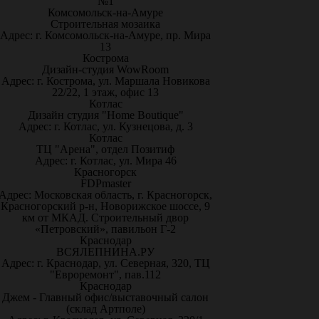
№1
Комсомольск-на-Амуре
Строительная мозаика
Адрес: г. Комсомольск-на-Амуре, пр. Мира
13
Кострома
Дизайн-студия WowRoom
Адрес: г. Кострома, ул. Маршала Новикова
22/22, 1 этаж, офис 13
Котлас
Дизайн студия "Home Boutique"
Адрес: г. Котлас, ул. Кузнецова, д. 3
Котлас
ТЦ "Арена", отдел Позитиф
Адрес: г. Котлас, ул. Мира 46
Красногорск
FDPmaster
Адрес: Московская область, г. Красногорск,
Красногорский р-н, Новорижское шоссе, 9
км от МКАД. Строительный двор
«Петровский», павильон Г-2
Краснодар
ВСЯЛЕПНИНА.РУ
Адрес: г. Краснодар, ул. Северная, 320, ТЦ
"Евроремонт", пав.112
Краснодар
Джем - Главный офис/выставочный салон
(склад Артполе)