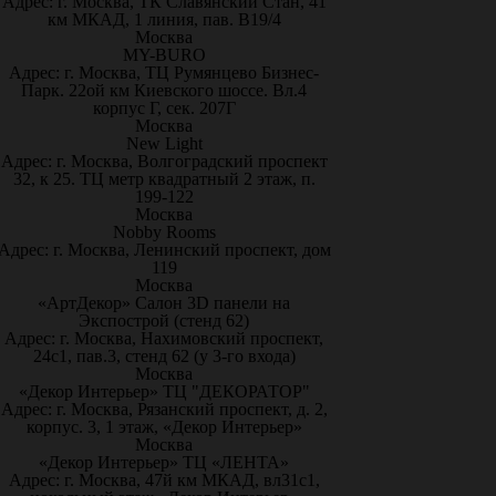
Адрес: г. Москва, ТК Славянский Стан, 41
км МКАД, 1 линия, пав. В19/4
Москва
MY-BURO
Адрес: г. Москва, ТЦ Румянцево Бизнес-
Парк. 22ой км Киевского шоссе. Вл.4
корпус Г, сек. 207Г
Москва
New Light
Адрес: г. Москва, Волгоградский проспект
32, к 25. ТЦ метр квадратный 2 этаж, п.
199-122
Москва
Nobby Rooms
Адрес: г. Москва, Ленинский проспект, дом
119
Москва
«АртДекор» Салон 3D панели на
Экспострой (стенд 62)
Адрес: г. Москва, Нахимовский проспект,
24с1, пав.3, стенд 62 (у 3-го входа)
Москва
«Декор Интерьер» ТЦ "ДЕКОРАТОР"
Адрес: г. Москва, Рязанский проспект, д. 2,
корпус. 3, 1 этаж, «Декор Интерьер»
Москва
«Декор Интерьер» ТЦ «ЛЕНТА»
Адрес: г. Москва, 47й км МКАД, вл31с1,