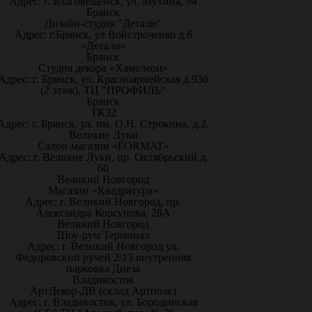
Адрес: г. Благовещенск, ул. Мухина, 94
Брянск
Дизайн-студия "Детали"
Адрес: г.Брянск, ул Войстроченко д.6
«Детали»
Брянск
Студия декора «Хамелеон»
Адрес: г. Брянск, ул. Красноармейская д.93б
(2 этаж), ТЦ "ПРОФИЛЬ"
Брянск
ТК32
Адрес: г. Брянск, ул. им. О.Н. Строкина, д.2.
Великие Луки
Салон-магазин «FORMAT»
Адрес: г. Великие Луки, пр. Октябрьский д.
60
Великий Новгород
Магазин «Квадратура»
Адрес: г. Великий Новгород, пр.
Александра Корсунова, 28А
Великий Новгород
Шоу-рум Терминал
Адрес: г. Великий Новгород ул.
Федоровский ручей 2/13 внутренняя
парковка Диеза
Владивосток
АртДекор-ДВ (склад Артполе)
Адрес: г. Владивосток, ул. Бородинская