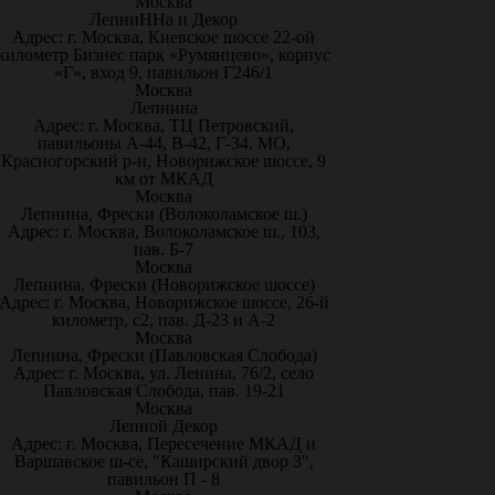
Москва
ЛепниННа и Декор
Адрес: г. Москва, Киевское шоссе 22-ой
километр Бизнес парк «Румянцево», корпус
«Г», вход 9, павильон Г246/1
Москва
Лепнина
Адрес: г. Москва, ТЦ Петровский,
павильоны А-44, В-42, Г-34. МО,
Красногорский р-н, Новорижское шоссе, 9
км от МКАД
Москва
Лепнина, Фрески (Волоколамское ш.)
Адрес: г. Москва, Волоколамское ш., 103,
пав. Б-7
Москва
Лепнина, Фрески (Новорижское шоссе)
Адрес: г. Москва, Новорижское шоссе, 26-й
километр, с2, пав. Д-23 и А-2
Москва
Лепнина, Фрески (Павловская Слобода)
Адрес: г. Москва, ул. Ленина, 76/2, село
Павловская Слобода, пав. 19-21
Москва
Лепной Декор
Адрес: г. Москва, Пересечение МКАД и
Варшавское ш-се, "Каширский двор 3",
павильон П - 8