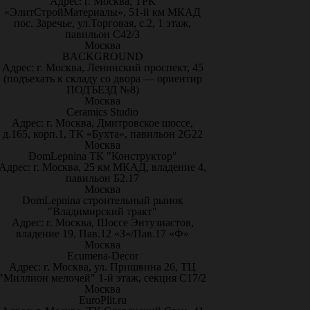
Адрес: г. Москва, ТРК
«ЭлитСтройМатериалы», 51-й км МКАД
пос. Заречье, ул.Торговая, с.2, 1 этаж,
павильон С42/3
Москва
BACKGROUND
Адрес: г. Москва, Ленинский проспект, 45
(подъехать к складу со двора — ориентир
ПОДЪЕЗД №8)
Москва
Ceramics Studio
Адрес: г. Москва, Дмитровское шоссе,
д.165, корп.1, ТК «Бухта», павильон 2G22
Москва
DomLepnina ТК "Конструктор"
Адрес: г. Москва, 25 км МКАД, владение 4,
павильон Б2.17
Москва
DomLepnina строительный рынок
"Владимирский тракт"
Адрес: г. Москва, Шоссе Энтузиастов,
владение 19, Пав.12 «З»/Пав.17 «Ф»
Москва
Ecumena-Decor
Адрес: г. Москва, ул. Пришвина 26, ТЦ
"Миллион мелочей" 1-й этаж, секция С17/2
Москва
EuroPlit.ru