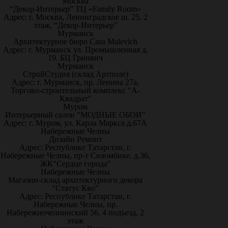
Москва
“Декор-Интерьер” ТЦ «Family Room»
Адрес: г. Москва, Ленинградское ш. 25, 2
этаж, “Декор-Интерьер”
Мурманск
Архитектурное бюро Casa Malevich
Адрес: г. Мурманск ул. Промышленная д.
19. БЦ Гринвич
Мурманск
СтройСтудия (склад Артполе)
Адрес: г. Мурманск, пр. Ленина 27а,
Торгово-строительный комплекс "А-
Квадрат"
Муром
Интерьерный салон "МОДНЫЕ ОБОИ"
Адрес: г. Муром, ул. Карла Маркса д.67А
Набережные Челны
Дизайн Ремонт
Адрес: Республике Татарстан, г.
Набережные Челны, пр-т Сююмбике, д.36,
ЖК"Сердце города"
Набережные Челны
Магазин-склад архитектурного декора
"Статус Кво"
Адрес: Республике Татарстан, г.
Набережные Челны, пр.
Набережночелнинский 56, 4 подъезд, 2
этаж