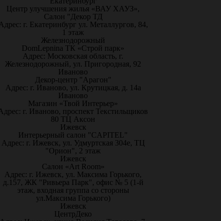
Екатеринбург
Центр улучшения жилья «ВАУ ХАУЗ»,
Салон "Декор ТД
Адрес: г. Екатеринбург ул. Металлургов, 84,
1 этаж
Железнодорожный
DomLepnina ТК «Строй парк»
Адрес: Московская область, г.
Железнодорожный, ул. Пригородная, 92
Иваново
Декор-центр "Арагон"
Адрес: г. Иваново, ул. Крутицкая, д. 14а
Иваново
Магазин «Твой Интерьер»
Адрес: г. Иваново, проспект Текстильщиков
80 ТЦ Аксон
Ижевск
Интерьерный салон "CAPITEL"
Адрес: г. Ижевск, ул. Удмуртская 304е, ТЦ
"Орион", 2 этаж
Ижевск
Салон «Art Room»
Адрес: г. Ижевск, ул. Максима Горького,
д.157, ЖК "Ривьера Парк", офис № 5 (1-й
этаж, входная группа со стороны
ул.Максима Горького)
Ижевск
ЦентрДеко