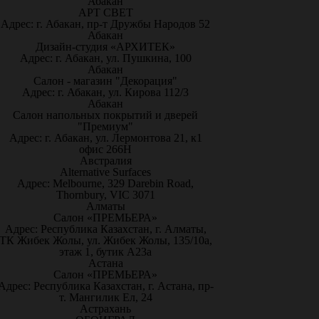
Абакан
АРТ СВЕТ
Адрес: г. Абакан, пр-т Дружбы Народов 52
Абакан
Дизайн-студия «АРХИТЕК»
Адрес: г. Абакан, ул. Пушкина, 100
Абакан
Салон - магазин "Декорация"
Адрес: г. Абакан, ул. Кирова 112/3
Абакан
Салон напольных покрытий и дверей
"Премиум"
Адрес: г. Абакан, ул. Лермонтова 21, к1
офис 266Н
Австралия
Alternative Surfaces
Адрес: Melbourne, 329 Darebin Road,
Thornbury, VIC 3071
Алматы
Салон «ПРЕМЬЕРА»
Адрес: Республика Казахстан, г. Алматы,
ТК Жибек Жолы, ул. Жибек Жолы, 135/10а,
этаж 1, бутик А23а
Астана
Салон «ПРЕМЬЕРА»
Адрес: Республика Казахстан, г. Астана, пр-
т. Мангилик Ел, 24
Астрахань