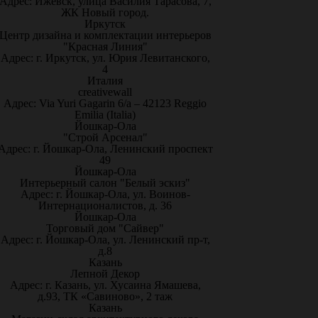
Адрес: Ижевск, улица Василия Тарасова, 7,
ЖК Новый город.
Иркутск
Центр дизайна и комплектации интерьеров
"Красная Линия"
Адрес: г. Иркутск, ул. Юрия Левитанского,
4
Италия
creativewall
Адрес: Via Yuri Gagarin 6/a – 42123 Reggio
Emilia (Italia)
Йошкар-Ола
"Строй Арсенал"
Адрес: г. Йошкар-Ола, Ленинский проспект
49
Йошкар-Ола
Интерьерный салон "Белый эскиз"
Адрес: г. Йошкар-Ола, ул. Воинов-
Интернационалистов, д. 36
Йошкар-Ола
Торговый дом "Сайвер"
Адрес: г. Йошкар-Ола, ул. Ленинский пр-т,
д.8
Казань
Лепной Декор
Адрес: г. Казань, ул. Хусаина Ямашева,
д.93, ТК «Савиново», 2 таж
Казань