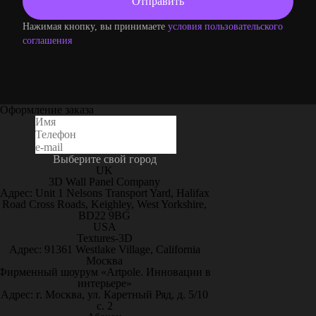
Нажимая кнопку, вы принимаете
условия пользовательского
соглашения
Оформление заказа
Выберите свой город
UK
3D Wall Panel Company
Адрес: Unit 1 Nelsons Transport Yard, Halifax
Road Cross Roads, Keighley, West Yorkshire,
BD22 9BG
USA
Textures-3D
Адрес: 91361 Westlake Village, California
Москва
Фирменный шоурум «Artpole. Инновации в
интерьере»
Адрес: г. Москва, ул. Каретный Ряд, д. 5/10
с. 2