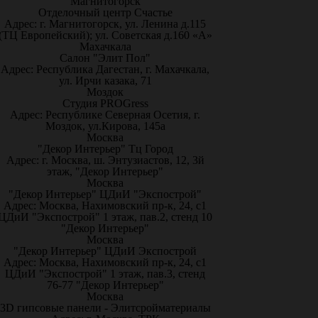
Магнитогорск
Отделочный центр Счастье
Адрес: г. Магнитогорск, ул. Ленина д.115
(ТЦ Европейский); ул. Советская д.160 «А»
Махачкала
Салон "Элит Пол"
Адрес: Республика Дагестан, г. Махачкала,
ул. Ирчи казака, 71
Моздок
Студия PROGress
Адрес: Республике Северная Осетия, г.
Моздок, ул.Кирова, 145а
Москва
"Декор Интерьер" Тц Город
Адрес: г. Москва, ш. Энтузиастов, 12, 3й
этаж, "Декор Интерьер"
Москва
"Декор Интерьер" ЦДиИ "Экспострой"
Адрес: Москва, Нахимовский пр-к, 24, с1
ЦДиИ "Экспострой" 1 этаж, пав.2, стенд 10
"Декор Интерьер"
Москва
"Декор Интерьер" ЦДиИ Экспострой
Адрес: Москва, Нахимовский пр-к, 24, с1
ЦДиИ "Экспострой" 1 этаж, пав.3, стенд
76-77 "Декор Интерьер"
Москва
3D гипсовые панели - Элитсройматериалы