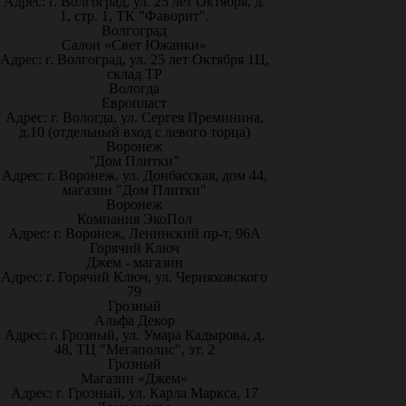
Адрес: г. Волгоград, ул. 25 лет Октября, д.
1, стр. 1, ТК "Фаворит".
Волгоград
Салон «Свет Южанки»
Адрес: г. Волгоград, ул. 25 лет Октября 1Ц,
склад ТР
Вологда
Европласт
Адрес: г. Вологда, ул. Сергея Преминина,
д.10 (отдельный вход с левого торца)
Воронеж
"Дом Плитки"
Адрес: г. Воронеж. ул. Донбасская, дом 44,
магазин "Дом Плитки"
Воронеж
Компания ЭкоПол
Адрес: г. Воронеж, Ленинский пр-т, 96А
Горячий Ключ
Джем - магазин
Адрес: г. Горячий Ключ, ул. Черняховского
79
Грозный
Альфа Декор
Адрес: г. Грозный, ул. Умара Кадырова, д.
48, ТЦ "Мегаполис", эт. 2
Грозный
Магазин «Джем»
Адрес: г. Грозный, ул. Карла Маркса, 17