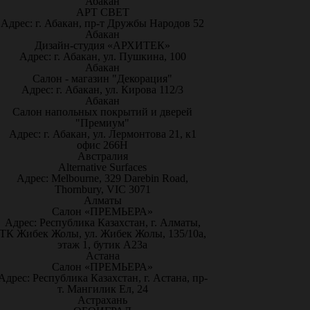
Абакан
АРТ СВЕТ
Адрес: г. Абакан, пр-т Дружбы Народов 52
Абакан
Дизайн-студия «АРХИТЕК»
Адрес: г. Абакан, ул. Пушкина, 100
Абакан
Салон - магазин "Декорация"
Адрес: г. Абакан, ул. Кирова 112/3
Абакан
Салон напольных покрытий и дверей
"Премиум"
Адрес: г. Абакан, ул. Лермонтова 21, к1
офис 266Н
Австралия
Alternative Surfaces
Адрес: Melbourne, 329 Darebin Road,
Thornbury, VIC 3071
Алматы
Салон «ПРЕМЬЕРА»
Адрес: Республика Казахстан, г. Алматы,
ТК Жибек Жолы, ул. Жибек Жолы, 135/10а,
этаж 1, бутик А23а
Астана
Салон «ПРЕМЬЕРА»
Адрес: Республика Казахстан, г. Астана, пр-
т. Мангилик Ел, 24
Астрахань