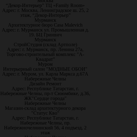
Москва
“Декор-Интерьер” ТЦ «Family Room»
Адрес: г. Москва, Ленинградское ш. 25, 2
этаж, “Декор-Интерьер”
Мурманск
Архитектурное бюро Casa Malevich
Адрес: г. Мурманск ул. Промышленная д.
19. БЦ Гринвич
Мурманск
СтройСтудия (склад Артполе)
Адрес: г. Мурманск, пр. Ленина 27а,
Торгово-строительный комплекс "А-
Квадрат"
Муром
Интерьерный салон "МОДНЫЕ ОБОИ"
Адрес: г. Муром, ул. Карла Маркса д.67А
Набережные Челны
Дизайн Ремонт
Адрес: Республике Татарстан, г.
Набережные Челны, пр-т Сююмбике, д.36,
ЖК"Сердце города"
Набережные Челны
Магазин-склад архитектурного декора
"Статус Кво"
Адрес: Республике Татарстан, г.
Набережные Челны, пр.
Набережночелнинский 56, 4 подъезд, 2
этаж