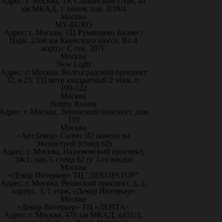
Адрес: г. Москва, ТК Славянский Стан, 41
км МКАД, 1 линия, пав. В19/4
Москва
MY-BURO
Адрес: г. Москва, ТЦ Румянцево Бизнес-
Парк. 22ой км Киевского шоссе. Вл.4
корпус Г, сек. 207Г
Москва
New Light
Адрес: г. Москва, Волгоградский проспект
32, к 25. ТЦ метр квадратный 2 этаж, п.
199-122
Москва
Nobby Rooms
Адрес: г. Москва, Ленинский проспект, дом
119
Москва
«АртДекор» Салон 3D панели на
Экспострой (стенд 62)
Адрес: г. Москва, Нахимовский проспект,
24с1, пав.3, стенд 62 (у 3-го входа)
Москва
«Декор Интерьер» ТЦ "ДЕКОРАТОР"
Адрес: г. Москва, Рязанский проспект, д. 2,
корпус. 3, 1 этаж, «Декор Интерьер»
Москва
«Декор Интерьер» ТЦ «ЛЕНТА»
Адрес: г. Москва, 47й км МКАД, вл31с1,