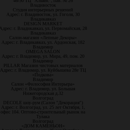
46/50 ТЦ "Альянс", пав. № 26
Владивосток
Студия интерьерных решений
Адрес: г. Владивосток, ул. Гоголя, 30
Владикавказ
DESIGN MARKET
Адрес: г. Владикавказ, ул. Первомайская, 28
Владикавказ
Салон-магазин «Лепные Декоры»
Адрес: г. Владикавказ, ул. Ардонская, 182
Владимир
OMEGA SALON
Адрес: г. Владимир, ул. Мира, 49, пом. 20
Владимир
PILLAR Магазин чистовых материалов
Адрес: г. Владимир, ул. Куйбышева 28е ТЦ
«Подкова»
Владимир
Салон «Философия Интерьера»
Адрес: г. Владимир, ул. Большая
Нижегородская д.32
Волгоград
DECOLE шоу-рум (Салон "Декорация")
Адрес: г. Волгоград, ул. 25 лет Октября, 1,
офис 104. Оптово-строительный рынок на
Тулака
Волгоград
«ДОМ КАМЕНЬОН»