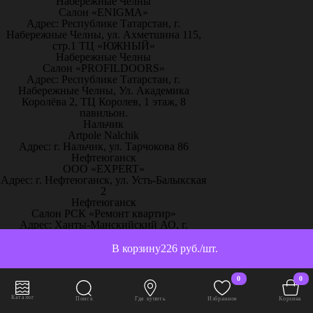
Набережные Челны
Салон «ENIGMA»
Адрес: Республике Татарстан, г.
Набережные Челны, ул. Ахметшина 115,
стр.1 ТЦ «ЮЖНЫЙ»
Набережные Челны
Салон «PROFILDOORS»
Адрес: Республике Татарстан, г.
Набережные Челны, Ул. Академика
Королёва 2, ТЦ Королев, 1 этаж, 8
павильон.
Нальчик
Artpole Nalchik
Адрес: г. Нальчик, ул. Тарчокова 86
Нефтеюганск
ООО «EXPERT»
Адрес: г. Нефтеюганск, ул. Усть-Балыкская
2
Нефтеюганск
Салон РСК «Ремонт квартир»
Адрес: Ханты-Манскийский АО, г.
Нефтеюганск, 16А мкр., дом 63, офис 20
Нижневартовск
В корзину
226 руб./шт.
ДЕКОРАДО
Адрес: г. Нижневартовск, ул. Северная
0
0
,39,строение 20 (Строительный
гипермаркет Декорадо, 2 этаж студия
Каталог
Поиск
Где купить
Избранное
Корзина
заказов)