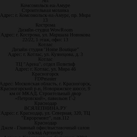
№1
Комсомольск-на-Амуре
Строительная мозаика
Адрес: г. Комсомольск-на-Амуре, пр. Мира
13
Кострома
Дизайн-студия WowRoom
Адрес: г. Кострома, ул. Маршала Новикова
22/22, 1 этаж, офис 13
Котлас
Дизайн студия "Home Boutique"
Адрес: г. Котлас, ул. Кузнецова, д. 3
Котлас
ТЦ "Арена", отдел Позитиф
Адрес: г. Котлас, ул. Мира 46
Красногорск
FDPmaster
Адрес: Московская область, г. Красногорск,
Красногорский р-н, Новорижское шоссе, 9
км от МКАД. Строительный двор
«Петровский», павильон Г-2
Краснодар
ВСЯЛЕПНИНА.РУ
Адрес: г. Краснодар, ул. Северная, 320, ТЦ
"Евроремонт", пав.112
Краснодар
Джем - Главный офис/выставочный салон
(склад Артполе)