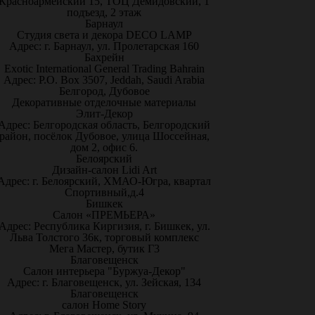
Красноармейский 15, ТОЦ Демидовский, 1
подъезд, 2 этаж
Барнаул
Студия света и декора DECO LAMP
Адрес: г. Барнаул, ул. Пролетарская 160
Бахрейн
Exotic International General Trading Bahrain
Адрес: P.O. Box 3507, Jeddah, Saudi Arabia
Белгород, Дубовое
Декоративные отделочные материалы
Элит-Декор
Адрес: Белгородская область, Белгородский
район, посёлок Дубовое, улица Шоссейная,
дом 2, офис 6.
Белоярский
Дизайн-салон Lidi Art
Адрес: г. Белоярский, ХМАО-Югра, квартал
Спортивный,д.4
Бишкек
Салон «ПРЕМЬЕРА»
Адрес: Республика Киргизия, г. Бишкек, ул.
Льва Толстого 36к, торговый комплекс
Мега Мастер, бутик Г3
Благовещенск
Салон интерьера "Буржуа-Декор"
Адрес: г. Благовещенск, ул. Зейская, 134
Благовещенск
салон Home Story