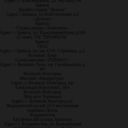
Адрес: г. Благовещенск, ул. Мухина, 94
Брянск
Дизайн-студия "Детали"
Адрес: г.Брянск, ул Войстроченко д.6
«Детали»
Брянск
Студия декора «Хамелеон»
Адрес: г. Брянск, ул. Красноармейская д.93б
(2 этаж), ТЦ "ПРОФИЛЬ"
Брянск
ТК32
Адрес: г. Брянск, ул. им. О.Н. Строкина, д.2.
Великие Луки
Салон-магазин «FORMAT»
Адрес: г. Великие Луки, пр. Октябрьский д.
60
Великий Новгород
Магазин «Квадратура»
Адрес: г. Великий Новгород, пр.
Александра Корсунова, 28А
Великий Новгород
Шоу-рум Терминал
Адрес: г. Великий Новгород ул.
Федоровский ручей 2/13 внутренняя
парковка Диеза
Владивосток
АртДекор-ДВ (склад Артполе)
Адрес: г. Владивосток, ул. Бородинская