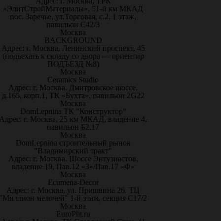
Адрес: г. Москва, ТРК
«ЭлитСтройМатериалы», 51-й км МКАД
пос. Заречье, ул.Торговая, с.2, 1 этаж,
павильон С42/3
Москва
BACKGROUND
Адрес: г. Москва, Ленинский проспект, 45
(подъехать к складу со двора — ориентир
ПОДЪЕЗД №8)
Москва
Ceramics Studio
Адрес: г. Москва, Дмитровское шоссе,
д.165, корп.1, ТК «Бухта», павильон 2G22
Москва
DomLepnina ТК "Конструктор"
Адрес: г. Москва, 25 км МКАД, владение 4,
павильон Б2.17
Москва
DomLepnina строительный рынок
"Владимирский тракт"
Адрес: г. Москва, Шоссе Энтузиастов,
владение 19, Пав.12 «З»/Пав.17 «Ф»
Москва
Ecumena-Decor
Адрес: г. Москва, ул. Пришвина 26, ТЦ
"Миллион мелочей" 1-й этаж, секция С17/2
Москва
EuroPlit.ru