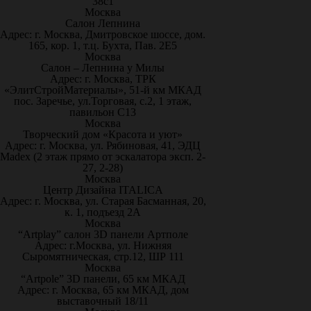
38с1
Москва
Салон Лепнина
Адрес: г. Москва, Дмитровское шоссе, дом.
165, кор. 1, т.ц. Бухта, Пав. 2Е5
Москва
Салон – Лепнина у Милы
Адрес: г. Москва, ТРК
«ЭлитСтройМатериалы», 51-й км МКАД
пос. Заречье, ул.Торговая, с.2, 1 этаж,
павильон С13
Москва
Творческий дом «Красота и уют»
Адрес: г. Москва, ул. Рябиновая, 41, ЭДЦ
Madex (2 этаж прямо от эскалатора эксп. 2-
27, 2-28)
Москва
Центр Дизайна ITALICA
Адрес: г. Москва, ул. Старая Басманная, 20,
к. 1, подъезд 2А
Москва
“Artplay” салон 3D панели Артполе
Адрес: г.Москва, ул. Нижняя
Сыромятническая, стр.12, ШР 111
Москва
“Artpole” 3D панели, 65 км МКАД
Адрес: г. Москва, 65 км МКАД, дом
выставочный 18/11