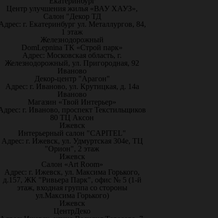
Екатеринбург
Центр улучшения жилья «ВАУ ХАУЗ»,
Салон "Декор ТД
Адрес: г. Екатеринбург ул. Металлургов, 84,
1 этаж
Железнодорожный
DomLepnina ТК «Строй парк»
Адрес: Московская область, г.
Железнодорожный, ул. Пригородная, 92
Иваново
Декор-центр "Арагон"
Адрес: г. Иваново, ул. Крутицкая, д. 14а
Иваново
Магазин «Твой Интерьер»
Адрес: г. Иваново, проспект Текстильщиков
80 ТЦ Аксон
Ижевск
Интерьерный салон "CAPITEL"
Адрес: г. Ижевск, ул. Удмуртская 304е, ТЦ
"Орион", 2 этаж
Ижевск
Салон «Art Room»
Адрес: г. Ижевск, ул. Максима Горького,
д.157, ЖК "Ривьера Парк", офис № 5 (1-й
этаж, входная группа со стороны
ул.Максима Горького)
Ижевск
ЦентрДеко