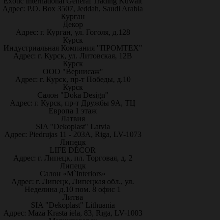
Exotic International General Trading Kuwait
Адрес: P.O. Box 3507, Jeddah, Saudi Arabia
Курган
Декор
Адрес: г. Курган, ул. Гоголя, д.128
Курск
Индустриальная Компания "ПРОМТЕХ"
Адрес: г. Курск, ул. Литовская, 12В
Курск
ООО "Вернисаж"
Адрес: г. Курск, пр-т Победы, д.10
Курск
Салон "Doka Design"
Адрес: г. Курск, пр-т Дружбы 9А, ТЦ
Европа 1 этаж
Латвия
SIA "Dekoplast" Latvia
Адрес: Piedrujas 11 - 203A, Riga, LV-1073
Липецк
LIFE DÉCOR
Адрес: г. Липецк, пл. Торговая, д. 2
Липецк
Салон «M`Interiors»
Адрес: г. Липецк, Липецкая обл., ул.
Неделина д.10 пом. 8 офис 1
Литва
SIA "Dekoplast" Lithuania
Адрес: Mazā Krasta iela, 83, Rīga, LV-1003