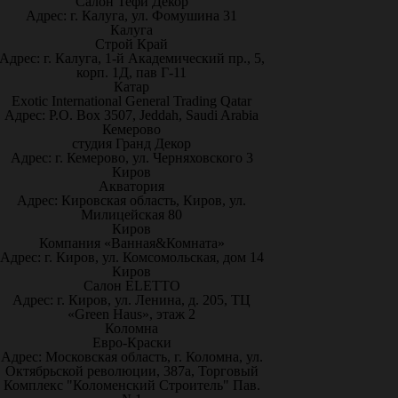
Салон Тефи Декор
Адрес: г. Калуга, ул. Фомушина 31
Калуга
Строй Край
Адрес: г. Калуга, 1-й Академический пр., 5,
корп. 1Д, пав Г-11
Катар
Exotic International General Trading Qatar
Адрес: P.O. Box 3507, Jeddah, Saudi Arabia
Кемерово
студия Гранд Декор
Адрес: г. Кемерово, ул. Черняховского 3
Киров
Акватория
Адрес: Кировская область, Киров, ул.
Милицейская 80
Киров
Компания «Ванная&Комната»
Адрес: г. Киров, ул. Комсомольская, дом 14
Киров
Салон ELETTO
Адрес: г. Киров, ул. Ленина, д. 205, ТЦ
«Green Haus», этаж 2
Коломна
Евро-Краски
Адрес: Московская область, г. Коломна, ул.
Октябрьской революции, 387а, Торговый
Комплекс "Коломенский Строитель" Пав.