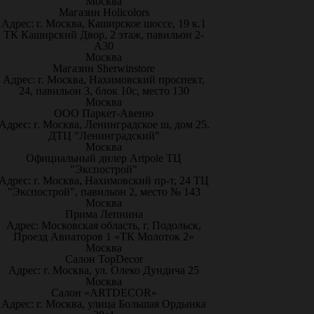
Москва
Магазин Holicolors
Адрес: г. Москва, Каширское шоссе, 19 к.1
ТК Каширский Двор, 2 этаж, павильон 2-
А30
Москва
Магазин Sherwinstore
Адрес: г. Москва, Нахимовский проспект,
24, павильон 3, блок 10с, место 130
Москва
ООО Паркет-Авeню
Адрес: г. Москва, Ленинградское ш, дом 25.
ДТЦ "Ленинградский"
Москва
Официальный дилер Artpole ТЦ
"Экспострой"
Адрес: г. Москва, Нахимовский пр-т, 24 ТЦ
"Экспострой", павильон 2, место № 143
Москва
Прима Лепнина
Адрес: Московская область, г. Подольск,
Проезд Авиаторов 1 «ТК Молоток 2»
Москва
Салон TopDecor
Адрес: г. Москва, ул. Олеко Дундича 25
Москва
Салон «ARTDECOR»
Адрес: г. Москва, улица Большая Ордынка