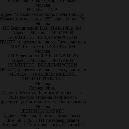
цокольный этаж «Декор Интерьер»
Москва
ИП Абаева А.В.
Адрес: Московская область, г. Мытищи, ул.
Коммунистическая, д. 25Г, корп. 11, пав. 20
Москва
ИП Верещинский В.В. (ПАВ.19Е и 6М)
Адрес: г. Москва, ТОРГОВЫЙ
КОМПЛЕКС "ВЛАДИМИРСКИЙ
ТРАКТ", (пересечение шоссе Энтузиастов и
МКАДА 1-й км), ПАВ.19Е и 6М
Москва
ИП Верещинский В.В. (ПАВ.П2-9)
Адрес: г. Москва, ТОРГОВЫЙ
КОМПЛЕКС "ВЛАДИМИРСКИЙ
ТРАКТ", (пересечение шоссе Энтузиастов и
МКАДА 1-й км), ДОМ МЕБЕЛИ,
ЛИНИЯ1, ПАВ.П2-9
Москва
Корнер Oboi1
Адрес: г. Москва, Ленинский проспект д.
70/11 вход со стороны Ленинского
проспекта (4 минуты от ст. м. Вавиловская)
Москва
ЛЕПНИНА МАРКЕТ
Адрес: г. Москва, Ленинградское шоссе,
Дом. 58, Стр. 7, ТЦ Интерьер дизайн
"Водный", 1 Этаж цокольный, Секция 021