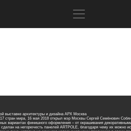
ой выставке архитектуры и дизайна АРХ Москва
из 17 стран мира, 16 мая 2018 открыл мэр Москвы Сергей Семёнович Со
азных вариантах финишного оформления – от
окрашивания декоративным
л сделан на
негорючесть панелей ARTPOLE
, благодаря чему их можно и