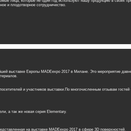
омые лица, которые не один год используют нашу продукцию в своих про
ное и плодотворное сотрудничество.
йшей выставке Европы MADEexpo 2017 в Милане. Это мероприятие давно
териалов.
посетителей и участников выставки.По многочисленным отзывам гостей
и, а так же новая серия Elementary.
редставленная на выставке MADEexpo 2017 в сфере 3D поверхностей.