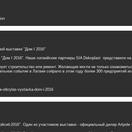
ion
ой выставке "Дом I 2016"
 "Дом I 2016". Наши латвийские партнеры SIA Dekoplast представили на
анирует строительство или ремонт. Желающие могли не только ознакомит
льное событие в Латвии собрало в этом году более 300 предприятий из 
le-otkrylas-vystavka-dom-i-2016
ойсиб-2016". Один из участников выставки - официальный дилер
Artpole