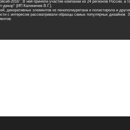
йсиб-2016". В ней приняли участие компании из 24 регионов России, а т
т-декор" (ИП Калиничев В.Г.).
ей, декоративных элементов из пенополиуретана и полистирола и други
Гости с интересом рассматривали образцы самых популярных дизайнов 3
иентов.