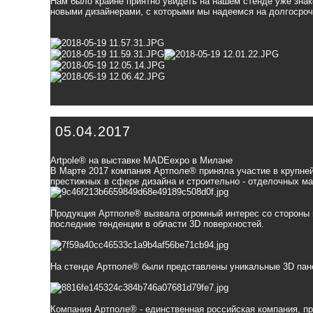
Нам было крайне приятно увидеть на нашем стенде уже знак
новыми дизайнерами, с которыми мы надеемся на долгосроч
05.04.2017
Artpole® на выставке MADEexpo в Милане
В Марте 2017 компания Артполе® приняла участие в крупне
престижных в сфере дизайна и строительно - отделочных ма
Продукция Артполе® вызвала огромный интерес со стороны 
последние тенденции в области 3D поверхностей.
На стенде Артполе® были представлены уникальные 3D панел
Компания Артполе® - единственная российская компания, п