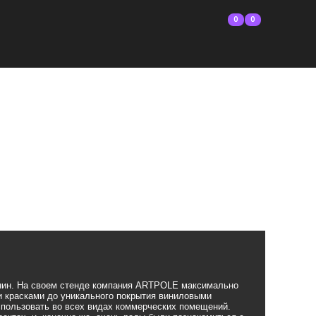
0
0
бянин. На своем стенде компания ARTPOLE максимально
и красками
до уникального
покрытия виниловыми
спользовать во всех видах коммерческих помещений.