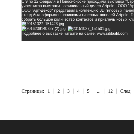
С 9 по 12 февраля в Новосибирске проходила выставка "Стро
участников выставки - официальный дилер
Artpole
- ООО "Ар
ООО "Арт-декор" представила коллекцию 3
D
гипсовых панел
стенд был оформлен новинками гипсовых панелей
Artpole
. 
собрать большое количество контактов и привлечь новых кл
Подробнее о выставке читайте на сайте:
www.sibbuild.com
Страницы:
1
2
3
4
5
...
12
След.