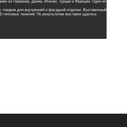
акже из Германии, Дании, Италии, Турции и Франции. Один из
х товаров для внутренней и фасадной отделки. Выставочный
D
гипсовых панелей. По результатам выставки удалось