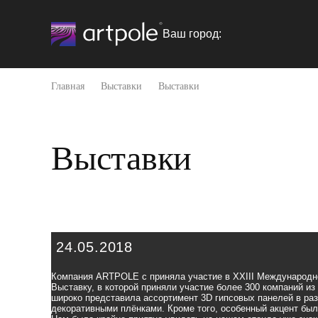
Ваш город:
Главная
Выставки
Выставки
Выставки
24.05.2018
Компания ARTPOLE c приняла участие в XXIII Международн
Выставку, в которой приняли участие более 300 компаний 
широко представила ассортимент 3D гипсовых панелей в р
декоративными плёнками
. Кроме того, особенный акцент бы