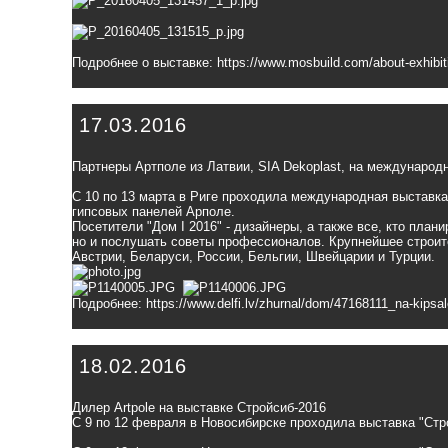
Подробнее о выставке:
https://www.mosbuild.com/about-exhibit
17.03.2016
Партнеры Артполе из Латвии, SIA Dekoplast, на международн
С 10 по 13 марта в Риге проходила международная выставка
гипсовых панелей Арполе.
Посетители "Дом I 2016" - дизайнеры, а также все, кто пл
но и послушать советы профессионалов. Крупнейшее строите
Австрии, Беларуси, России, Бельгии, Швейцарии и Турции.
Подробнее:
https://www.delfi.lv/zhurnal/dom/47168111_na-kipsa
18.02.2016
Дилер Artpole на выставке Стройсиб-2016
С 9 по 12 февраля в Новосибирске проходила выставка "Стр