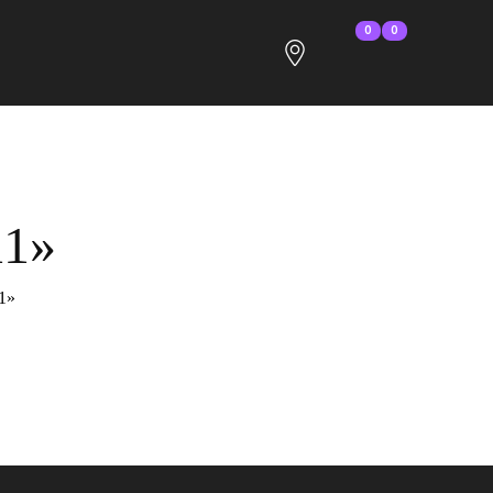
0
0
11»
1»