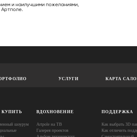
нием и наилучшими пожеланиями,
 Артполе.
ОРТФОЛИО
УСЛУГИ
КАРТА САЛ
Е КУПИТЬ
ВДОХНОВЕНИЕ
ПОДДЕРЖКА
менный шоурум
Artpole на ТВ
Как выбрать 3D па
циальные
Галерея проектов
Как отличить подд
ры
Альбом технических
Самостоятельный