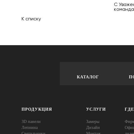
С Уваже
команда
К списку
КАТАЛОГ
П
ПРОДУКЦИЯ
УСЛУГИ
ГД
3D панели
Замеры
Фир
Лепнина
Дизайн
Офи
Cветильники
Монтаж
диле