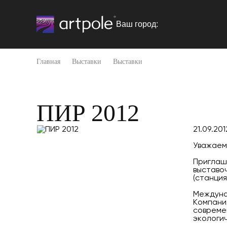
Ваш город:
Главная
Выставки
Выставки
ПИР 2012
21.09.201
Уважаем
Приглаша
выставоч
(станция
Междуна
Компани
совреме
экологи