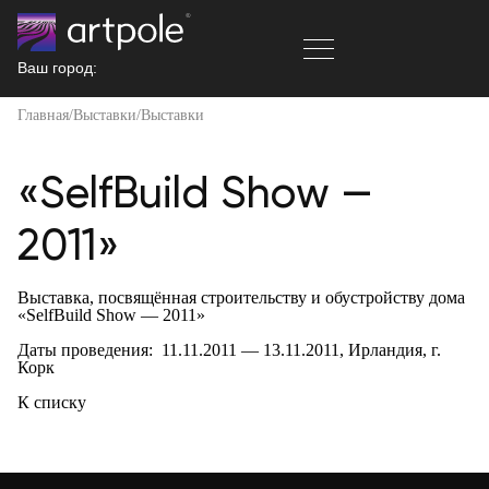
Ваш город:
info@artpole.ru
Главная
Выставки
Выставки
8 (800) 101-53-00
С 9:00 ДО 20:00
«SelfBuild Show —
2011»
Выставка, посвящённая строительству и обустройству дома
«SelfBuild Show — 2011»
Даты проведения: 11.11.2011 — 13.11.2011, Ирландия, г.
Корк
К списку