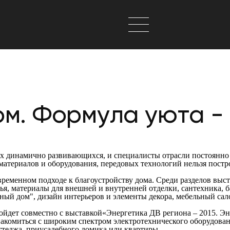
м. Формула уюта - 
х динамично развивающихся, и специалисты отрасли постоянно 
атериалов и оборудования, передовых технологий нельзя постро
овременном подходе к благоустройству дома. Среди разделов вы
я, материалы для внешней и внутренней отделки, сантехника, 
ный дом", дизайн интерьеров и элементы декора, мебельный са
дет совместно с выставкой«Энергетика ДВ региона – 2015. Эн
накомиться с широким спектром электротехнического оборудован
ттеджа, приусадебного домика или квартиры.