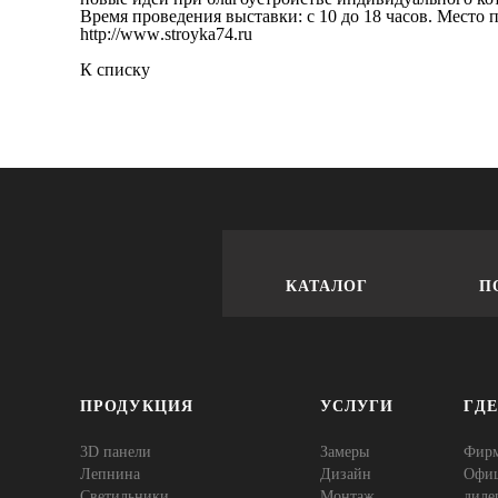
Время проведения выставки: с 10 до 18 часов. Место 
http
://
www
.
stroyka
74.
ru
К списку
КАТАЛОГ
П
ПРОДУКЦИЯ
УСЛУГИ
ГД
3D панели
Замеры
Фир
Лепнина
Дизайн
Офи
Cветильники
Монтаж
диле