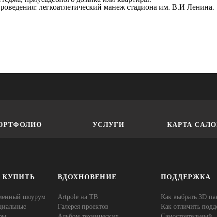
проведения: легкоатлетический манеж стадиона им. В.И Ленина.
ОРТФОЛИО
УСЛУГИ
КАРТА САЛ
Е КУПИТЬ
ВДОХНОВЕНИЕ
ПОДДЕРЖКА
менный шоурум
Artpole на ТВ
Как выбрать 3D па
циальные
Галерея проектов
Как отличить подд
ры
Альбом технических
Самостоятельный