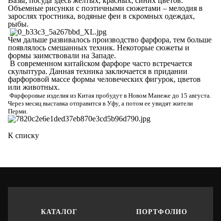
Вазы, посуда здесь желтых, красных, синих цветов.
Объемные рисунки с поэтичными сюжетами – мелодия в
зарослях тростника, водяные феи в скромных одеждах,
рыбы.
Чем дальше развивалось производство фарфора, тем больше
появлялось смешанных техник. Некоторые сюжеты и
формы заимствовали на Западе.
В современном китайском фарфоре часто встречается
скульптура. Данная техника заключается в придании
фарфоровой массе формы человеческих фигурок, цветов
или животных.
Фарфоровые изделия из Китая пробудут в Новом Манеже
до 15 августа.
Через месяц выставка отправится в Уфу, а потом ее увидят жители
Перми.
К списку
КАТАЛОГ
ПОРТФОЛИО