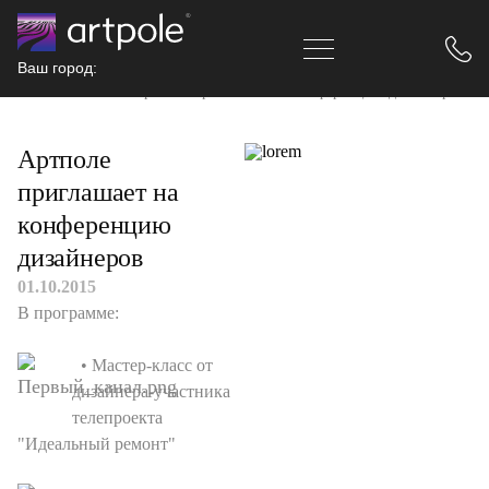
Ваш город:
Главная
Новости
Артполе приглашает на конференцию дизайнеров
Артполе
приглашает на
конференцию
дизайнеров
01.10.2015
В программе:
• Мастер-класс от
дизайнера-участника
телепроекта
"Идеальный ремонт"