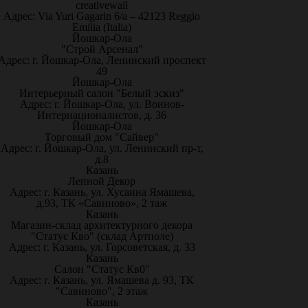
creativewall
Адрес: Via Yuri Gagarin 6/a – 42123 Reggio
Emilia (Italia)
Йошкар-Ола
"Строй Арсенал"
Адрес: г. Йошкар-Ола, Ленинский проспект
49
Йошкар-Ола
Интерьерный салон "Белый эскиз"
Адрес: г. Йошкар-Ола, ул. Воинов-
Интернационалистов, д. 36
Йошкар-Ола
Торговый дом "Сайвер"
Адрес: г. Йошкар-Ола, ул. Ленинский пр-т,
д.8
Казань
Лепной Декор
Адрес: г. Казань, ул. Хусаина Ямашева,
д.93, ТК «Савиново», 2 таж
Казань
Магазин-склад архитектурного декора
"Статус Кво" (склад Артполе)
Адрес: г. Казань, ул. Горсоветская, д. 33
Казань
Салон "Статус Кв0"
Адрес: г. Казань, ул. Ямашева д. 93, ТК
"Савиново", 2 этаж
Казань