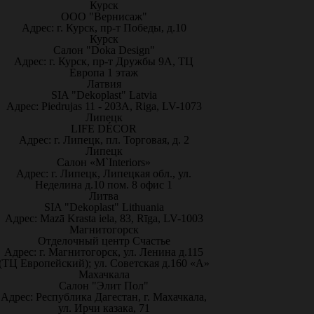
Курск
ООО "Вернисаж"
Адрес: г. Курск, пр-т Победы, д.10
Курск
Салон "Doka Design"
Адрес: г. Курск, пр-т Дружбы 9А, ТЦ
Европа 1 этаж
Латвия
SIA "Dekoplast" Latvia
Адрес: Piedrujas 11 - 203A, Riga, LV-1073
Липецк
LIFE DÉCOR
Адрес: г. Липецк, пл. Торговая, д. 2
Липецк
Салон «M`Interiors»
Адрес: г. Липецк, Липецкая обл., ул.
Неделина д.10 пом. 8 офис 1
Литва
SIA "Dekoplast" Lithuania
Адрес: Mazā Krasta iela, 83, Rīga, LV-1003
Магнитогорск
Отделочный центр Счастье
Адрес: г. Магнитогорск, ул. Ленина д.115
(ТЦ Европейский); ул. Советская д.160 «А»
Махачкала
Салон "Элит Пол"
Адрес: Республика Дагестан, г. Махачкала,
ул. Ирчи казака, 71