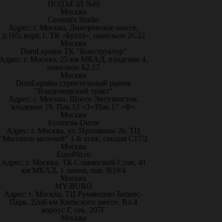
ПОДЪЕЗД №8)
Москва
Ceramics Studio
Адрес: г. Москва, Дмитровское шоссе,
д.165, корп.1, ТК «Бухта», павильон 2G22
Москва
DomLepnina ТК "Конструктор"
Адрес: г. Москва, 25 км МКАД, владение 4,
павильон Б2.17
Москва
DomLepnina строительный рынок
"Владимирский тракт"
Адрес: г. Москва, Шоссе Энтузиастов,
владение 19, Пав.12 «З»/Пав.17 «Ф»
Москва
Ecumena-Decor
Адрес: г. Москва, ул. Пришвина 26, ТЦ
"Миллион мелочей" 1-й этаж, секция С17/2
Москва
EuroPlit.ru
Адрес: г. Москва, ТК Славянский Стан, 41
км МКАД, 1 линия, пав. В19/4
Москва
MY-BURO
Адрес: г. Москва, ТЦ Румянцево Бизнес-
Парк. 22ой км Киевского шоссе. Вл.4
корпус Г, сек. 207Г
Москва