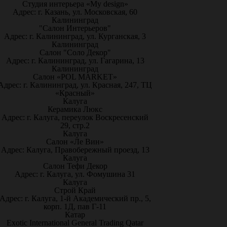
Студия интерьера «My design»
Адрес: г. Казань, ул. Московская, 60
Калининград
"Салон Интерьеров"
Адрес: г. Калининград, ул. Курганская, 3
Калининград
Салон "Соло Декор"
Адрес: г. Калининград, ул. Гагарина, 13
Калининград
Салон «POL MARKET»
Адрес: г. Калининград, ул. Красная, 247, ТЦ
«Красный»
Калуга
Керамика Люкс
Адрес: г. Калуга, переулок Воскресенский
29, стр.2
Калуга
Салон «Ле Вин»
Адрес: Калуга, Правобережный проезд, 13
Калуга
Салон Тефи Декор
Адрес: г. Калуга, ул. Фомушина 31
Калуга
Строй Край
Адрес: г. Калуга, 1-й Академический пр., 5,
корп. 1Д, пав Г-11
Катар
Exotic International General Trading Qatar