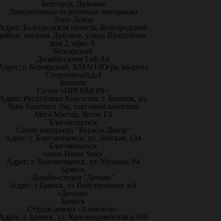
Белгород, Дубовое
Декоративные отделочные материалы
Элит-Декор
Адрес: Белгородская область, Белгородский
район, посёлок Дубовое, улица Шоссейная,
дом 2, офис 6.
Белоярский
Дизайн-салон Lidi Art
Адрес: г. Белоярский, ХМАО-Югра, квартал
Спортивный,д.4
Бишкек
Салон «ПРЕМЬЕРА»
Адрес: Республика Киргизия, г. Бишкек, ул.
Льва Толстого 36к, торговый комплекс
Мега Мастер, бутик Г3
Благовещенск
Салон интерьера "Буржуа-Декор"
Адрес: г. Благовещенск, ул. Зейская, 134
Благовещенск
салон Home Story
Адрес: г. Благовещенск, ул. Мухина, 94
Брянск
Дизайн-студия "Детали"
Адрес: г.Брянск, ул Войстроченко д.6
«Детали»
Брянск
Студия декора «Хамелеон»
Адрес: г. Брянск, ул. Красноармейская д.93б