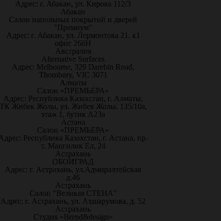
Адрес: г. Абакан, ул. Кирова 112/3
Абакан
Салон напольных покрытий и дверей
"Премиум"
Адрес: г. Абакан, ул. Лермонтова 21, к1
офис 266Н
Австралия
Alternative Surfaces
Адрес: Melbourne, 329 Darebin Road,
Thornbury, VIC 3071
Алматы
Салон «ПРЕМЬЕРА»
Адрес: Республика Казахстан, г. Алматы,
ТК Жибек Жолы, ул. Жибек Жолы, 135/10а,
этаж 1, бутик А23а
Астана
Салон «ПРЕМЬЕРА»
Адрес: Республика Казахстан, г. Астана, пр-
т. Мангилик Ел, 24
Астрахань
ОБОИГРАД
Адрес: г. Астрахань, ул.Адмиралтейская
д.46
Астрахань
Салон "Великая СТЕНА"
Адрес: г. Астрахань, ул. Ахшарумова, д. 52
Астрахань
Студия «Brend&design»