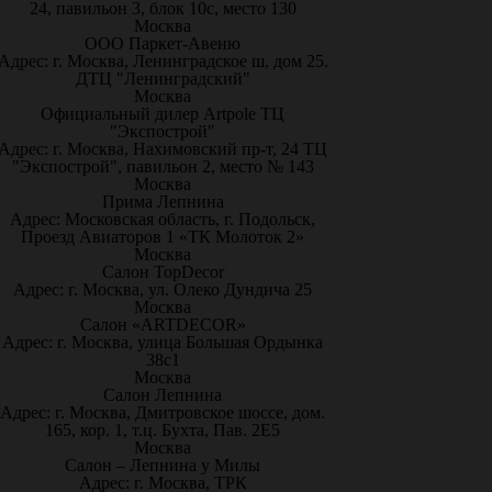
24, павильон 3, блок 10с, место 130
Москва
ООО Паркет-Авeню
Адрес: г. Москва, Ленинградское ш, дом 25.
ДТЦ "Ленинградский"
Москва
Официальный дилер Artpole ТЦ
"Экспострой"
Адрес: г. Москва, Нахимовский пр-т, 24 ТЦ
"Экспострой", павильон 2, место № 143
Москва
Прима Лепнина
Адрес: Московская область, г. Подольск,
Проезд Авиаторов 1 «ТК Молоток 2»
Москва
Салон TopDecor
Адрес: г. Москва, ул. Олеко Дундича 25
Москва
Салон «ARTDECOR»
Адрес: г. Москва, улица Большая Ордынка
38с1
Москва
Салон Лепнина
Адрес: г. Москва, Дмитровское шоссе, дом.
165, кор. 1, т.ц. Бухта, Пав. 2Е5
Москва
Салон – Лепнина у Милы
Адрес: г. Москва, ТРК