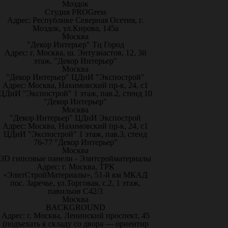
Моздок
Студия PROGress
Адрес: Республике Северная Осетия, г.
Моздок, ул.Кирова, 145а
Москва
"Декор Интерьер" Тц Город
Адрес: г. Москва, ш. Энтузиастов, 12, 3й
этаж, "Декор Интерьер"
Москва
"Декор Интерьер" ЦДиИ "Экспострой"
Адрес: Москва, Нахимовский пр-к, 24, с1
ЦДиИ "Экспострой" 1 этаж, пав.2, стенд 10
"Декор Интерьер"
Москва
"Декор Интерьер" ЦДиИ Экспострой
Адрес: Москва, Нахимовский пр-к, 24, с1
ЦДиИ "Экспострой" 1 этаж, пав.3, стенд
76-77 "Декор Интерьер"
Москва
3D гипсовые панели - Элитсройматериалы
Адрес: г. Москва, ТРК
«ЭлитСтройМатериалы», 51-й км МКАД
пос. Заречье, ул.Торговая, с.2, 1 этаж,
павильон С42/3
Москва
BACKGROUND
Адрес: г. Москва, Ленинский проспект, 45
(подъехать к складу со двора — ориентир