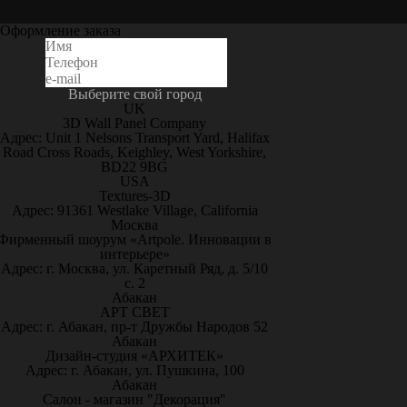
Оформление заказа
Выберите свой город
UK
3D Wall Panel Company
Адрес: Unit 1 Nelsons Transport Yard, Halifax
Road Cross Roads, Keighley, West Yorkshire,
BD22 9BG
USA
Textures-3D
Адрес: 91361 Westlake Village, California
Москва
Фирменный шоурум «Artpole. Инновации в
интерьере»
Адрес: г. Москва, ул. Каретный Ряд, д. 5/10
с. 2
Абакан
АРТ СВЕТ
Адрес: г. Абакан, пр-т Дружбы Народов 52
Абакан
Дизайн-студия «АРХИТЕК»
Адрес: г. Абакан, ул. Пушкина, 100
Абакан
Салон - магазин "Декорация"