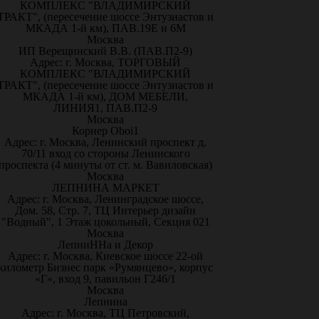
КОМПЛЕКС "ВЛАДИМИРСКИЙ
ТРАКТ", (пересечение шоссе Энтузиастов и
МКАДА 1-й км), ПАВ.19Е и 6М
Москва
ИП Верещинский В.В. (ПАВ.П2-9)
Адрес: г. Москва, ТОРГОВЫЙ
КОМПЛЕКС "ВЛАДИМИРСКИЙ
ТРАКТ", (пересечение шоссе Энтузиастов и
МКАДА 1-й км), ДОМ МЕБЕЛИ,
ЛИНИЯ1, ПАВ.П2-9
Москва
Корнер Oboi1
Адрес: г. Москва, Ленинский проспект д.
70/11 вход со стороны Ленинского
проспекта (4 минуты от ст. м. Вавиловская)
Москва
ЛЕПНИНА МАРКЕТ
Адрес: г. Москва, Ленинградское шоссе,
Дом. 58, Стр. 7, ТЦ Интерьер дизайн
"Водный", 1 Этаж цокольный, Секция 021
Москва
ЛепниННа и Декор
Адрес: г. Москва, Киевское шоссе 22-ой
километр Бизнес парк «Румянцево», корпус
«Г», вход 9, павильон Г246/1
Москва
Лепнина
Адрес: г. Москва, ТЦ Петровский,