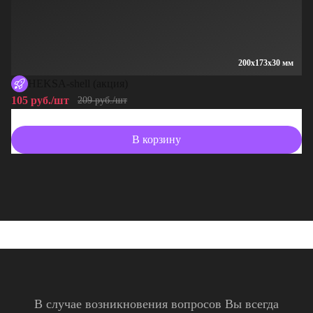
200x173x30 мм
HEKSA-shell (акция)
105 руб./шт
10
209 руб./шт
В корзину
В случае возникновения вопросов Вы всегда