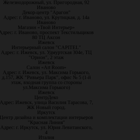
Железнодорожный, ул. Пригородная, 92
Иваново
Декор-центр "Арагон"
Адрес: г. Иваново, ул. Крутицкая, д. 14а
Иваново
Магазин «Твой Интерьер»
Адрес: г. Иваново, проспект Текстильщиков
80 ТЦ Аксон
Ижевск
Интерьерный салон "CAPITEL"
Адрес: г. Ижевск, ул. Удмуртская 304е, ТЦ
"Орион", 2 этаж
Ижевск
Салон «Art Room»
Адрес: г. Ижевск, ул. Максима Горького,
д.157, ЖК "Ривьера Парк", офис № 5 (1-й
этаж, входная группа со стороны
ул.Максима Горького)
Ижевск
ЦентрДеко
Адрес: Ижевск, улица Василия Тарасова, 7,
ЖК Новый город.
Иркутск
Центр дизайна и комплектации интерьеров
"Красная Линия"
Адрес: г. Иркутск, ул. Юрия Левитанского,
4
Италия