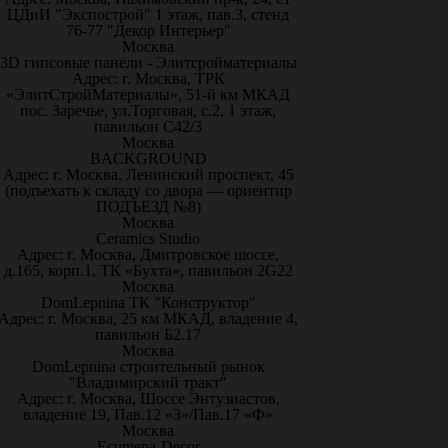
ЦДиИ "Экспострой" 1 этаж, пав.3, стенд
76-77 "Декор Интерьер"
Москва
3D гипсовые панели - Элитсройматериалы
Адрес: г. Москва, ТРК
«ЭлитСтройМатериалы», 51-й км МКАД
пос. Заречье, ул.Торговая, с.2, 1 этаж,
павильон С42/3
Москва
BACKGROUND
Адрес: г. Москва, Ленинский проспект, 45
(подъехать к складу со двора — ориентир
ПОДЪЕЗД №8)
Москва
Ceramics Studio
Адрес: г. Москва, Дмитровское шоссе,
д.165, корп.1, ТК «Бухта», павильон 2G22
Москва
DomLepnina ТК "Конструктор"
Адрес: г. Москва, 25 км МКАД, владение 4,
павильон Б2.17
Москва
DomLepnina строительный рынок
"Владимирский тракт"
Адрес: г. Москва, Шоссе Энтузиастов,
владение 19, Пав.12 «З»/Пав.17 «Ф»
Москва
Ecumena-Decor