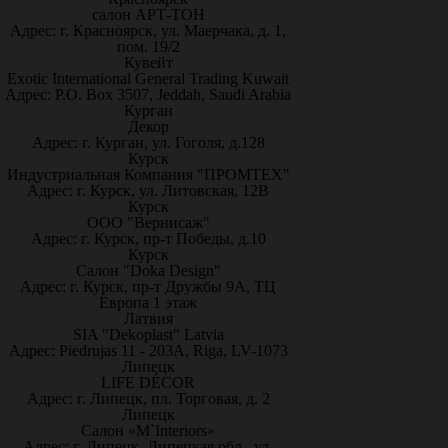
салон АРТ-ТОН
Адрес: г. Красноярск, ул. Маерчака, д. 1,
пом. 19/2
Кувейт
Exotic International General Trading Kuwait
Адрес: P.O. Box 3507, Jeddah, Saudi Arabia
Курган
Декор
Адрес: г. Курган, ул. Гоголя, д.128
Курск
Индустриальная Компания "ПРОМТЕХ"
Адрес: г. Курск, ул. Литовская, 12В
Курск
ООО "Вернисаж"
Адрес: г. Курск, пр-т Победы, д.10
Курск
Салон "Doka Design"
Адрес: г. Курск, пр-т Дружбы 9А, ТЦ
Европа 1 этаж
Латвия
SIA "Dekoplast" Latvia
Адрес: Piedrujas 11 - 203A, Riga, LV-1073
Липецк
LIFE DÉCOR
Адрес: г. Липецк, пл. Торговая, д. 2
Липецк
Салон «M`Interiors»
Адрес: г. Липецк, Липецкая обл., ул.