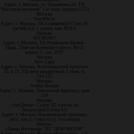
Адрес: г. Москва, ул. Пришвина 26, ТЦ
"Миллион мелочей" 1-й этаж, секция С17/2
Москва
EuroPlit.ru
Адрес: г. Москва, ТК Славянский Стан, 41
км МКАД, 1 линия, пав. В19/4
Москва
MY-BURO
Адрес: г. Москва, ТЦ Румянцево Бизнес-
Парк. 22ой км Киевского шоссе. Вл.4
корпус Г, сек. 207Г
Москва
New Light
Адрес: г. Москва, Волгоградский проспект
32, к 25. ТЦ метр квадратный 2 этаж, п.
199-122
Москва
Nobby Rooms
Адрес: г. Москва, Ленинский проспект, дом
119
Москва
«АртДекор» Салон 3D панели на
Экспострой (стенд 62)
Адрес: г. Москва, Нахимовский проспект,
24с1, пав.3, стенд 62 (у 3-го входа)
Москва
«Декор Интерьер» ТЦ "ДЕКОРАТОР"
Адрес: г. Москва, Рязанский проспект, д. 2,