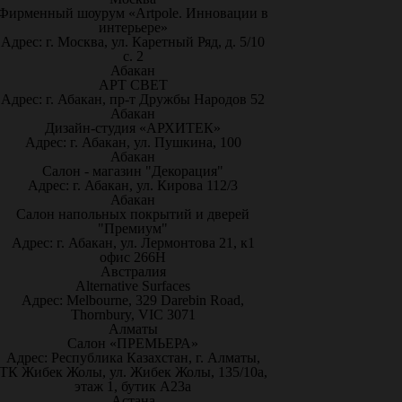
Фирменный шоурум «Artpole. Инновации в
интерьере»
Адрес: г. Москва, ул. Каретный Ряд, д. 5/10
с. 2
Абакан
АРТ СВЕТ
Адрес: г. Абакан, пр-т Дружбы Народов 52
Абакан
Дизайн-студия «АРХИТЕК»
Адрес: г. Абакан, ул. Пушкина, 100
Абакан
Салон - магазин "Декорация"
Адрес: г. Абакан, ул. Кирова 112/3
Абакан
Салон напольных покрытий и дверей
"Премиум"
Адрес: г. Абакан, ул. Лермонтова 21, к1
офис 266Н
Австралия
Alternative Surfaces
Адрес: Melbourne, 329 Darebin Road,
Thornbury, VIC 3071
Алматы
Салон «ПРЕМЬЕРА»
Адрес: Республика Казахстан, г. Алматы,
ТК Жибек Жолы, ул. Жибек Жолы, 135/10а,
этаж 1, бутик А23а
Астана