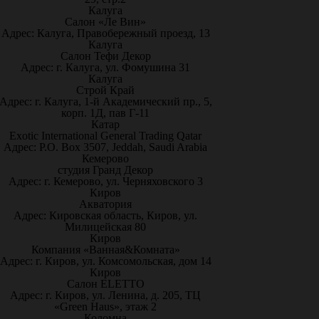
Калуга
Салон «Ле Вин»
Адрес: Калуга, Правобережный проезд, 13
Калуга
Салон Тефи Декор
Адрес: г. Калуга, ул. Фомушина 31
Калуга
Строй Край
Адрес: г. Калуга, 1-й Академический пр., 5,
корп. 1Д, пав Г-11
Катар
Exotic International General Trading Qatar
Адрес: P.O. Box 3507, Jeddah, Saudi Arabia
Кемерово
студия Гранд Декор
Адрес: г. Кемерово, ул. Черняховского 3
Киров
Акватория
Адрес: Кировская область, Киров, ул.
Милицейская 80
Киров
Компания «Ванная&Комната»
Адрес: г. Киров, ул. Комсомольская, дом 14
Киров
Салон ELETTO
Адрес: г. Киров, ул. Ленина, д. 205, ТЦ
«Green Haus», этаж 2
Коломна