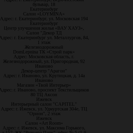
бульвар, 18
Екатеринбург
Салон «LOYMINA»
Адрес: г. Екатеринбург, ул. Московская 194
Екатеринбург
Центр улучшения жилья «ВАУ ХАУЗ»,
Салон "Декор ТД
Адрес: г. Екатеринбург ул. Металлургов, 84,
1 этаж
Железнодорожный
DomLepnina ТК «Строй парк»
Адрес: Московская область, г.
Железнодорожный, ул. Пригородная, 92
Иваново
Декор-центр "Арагон"
Адрес: г. Иваново, ул. Крутицкая, д. 14а
Иваново
Магазин «Твой Интерьер»
Адрес: г. Иваново, проспект Текстильщиков
80 ТЦ Аксон
Ижевск
Интерьерный салон "CAPITEL"
Адрес: г. Ижевск, ул. Удмуртская 304е, ТЦ
"Орион", 2 этаж
Ижевск
Салон «Art Room»
Адрес: г. Ижевск, ул. Максима Горького,
д.157, ЖК "Ривьера Парк", офис № 5 (1-й