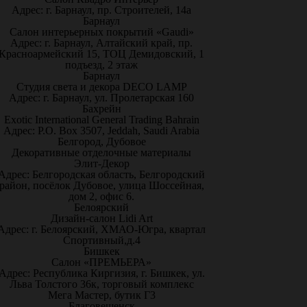
Адрес: г. Барнаул, пр. Строителей, 14а
Барнаул
Салон интерьерных покрытий «Gaudi»
Адрес: г. Барнаул, Алтайский край, пр.
Красноармейский 15, ТОЦ Демидовский, 1
подъезд, 2 этаж
Барнаул
Студия света и декора DECO LAMP
Адрес: г. Барнаул, ул. Пролетарская 160
Бахрейн
Exotic International General Trading Bahrain
Адрес: P.O. Box 3507, Jeddah, Saudi Arabia
Белгород, Дубовое
Декоративные отделочные материалы
Элит-Декор
Адрес: Белгородская область, Белгородский
район, посёлок Дубовое, улица Шоссейная,
дом 2, офис 6.
Белоярский
Дизайн-салон Lidi Art
Адрес: г. Белоярский, ХМАО-Югра, квартал
Спортивный,д.4
Бишкек
Салон «ПРЕМЬЕРА»
Адрес: Республика Киргизия, г. Бишкек, ул.
Льва Толстого 36к, торговый комплекс
Мега Мастер, бутик Г3
Благовещенск