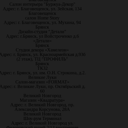
Салон интерьера "Буржуа-Декор"
Адрес: г. Благовещенск, ул. Зейская, 134
Благовещенск
салон Home Story
Адрес: г. Благовещенск, ул. Мухина, 94
Брянск
Дизайн-студия "Детали"
Адрес: г.Брянск, ул Войстроченко д.6
«Детали»
Брянск
Студия декора «Хамелеон»
Адрес: г. Брянск, ул. Красноармейская д.93б
(2 этаж), ТЦ "ПРОФИЛЬ"
Брянск
ТК32
Адрес: г. Брянск, ул. им. О.Н. Строкина, д.2.
Великие Луки
Салон-магазин «FORMAT»
Адрес: г. Великие Луки, пр. Октябрьский д.
60
Великий Новгород
Магазин «Квадратура»
Адрес: г. Великий Новгород, пр.
Александра Корсунова, 28А
Великий Новгород
Шоу-рум Терминал
Адрес: г. Великий Новгород ул.
Федоровский ручей 2/13 внутренняя