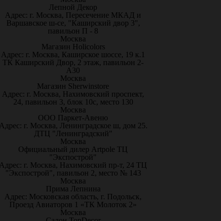
Лепной Декор
Адрес: г. Москва, Пересечение МКАД и
Варшавское ш-се, "Каширский двор 3",
павильон П - 8
Москва
Магазин Holicolors
Адрес: г. Москва, Каширское шоссе, 19 к.1
ТК Каширский Двор, 2 этаж, павильон 2-
А30
Москва
Магазин Sherwinstore
Адрес: г. Москва, Нахимовский проспект,
24, павильон 3, блок 10с, место 130
Москва
ООО Паркет-Авeню
Адрес: г. Москва, Ленинградское ш, дом 25.
ДТЦ "Ленинградский"
Москва
Официальный дилер Artpole ТЦ
"Экспострой"
Адрес: г. Москва, Нахимовский пр-т, 24 ТЦ
"Экспострой", павильон 2, место № 143
Москва
Прима Лепнина
Адрес: Московская область, г. Подольск,
Проезд Авиаторов 1 «ТК Молоток 2»
Москва
Салон TopDecor