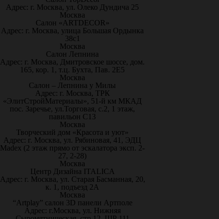
Адрес: г. Москва, ул. Олеко Дундича 25
Москва
Салон «ARTDECOR»
Адрес: г. Москва, улица Большая Ордынка
38с1
Москва
Салон Лепнина
Адрес: г. Москва, Дмитровское шоссе, дом.
165, кор. 1, т.ц. Бухта, Пав. 2Е5
Москва
Салон – Лепнина у Милы
Адрес: г. Москва, ТРК
«ЭлитСтройМатериалы», 51-й км МКАД
пос. Заречье, ул.Торговая, с.2, 1 этаж,
павильон С13
Москва
Творческий дом «Красота и уют»
Адрес: г. Москва, ул. Рябиновая, 41, ЭДЦ
Madex (2 этаж прямо от эскалатора эксп. 2-
27, 2-28)
Москва
Центр Дизайна ITALICA
Адрес: г. Москва, ул. Старая Басманная, 20,
к. 1, подъезд 2А
Москва
“Artplay” салон 3D панели Артполе
Адрес: г.Москва, ул. Нижняя
Сыромятническая, стр.12, ШР 111