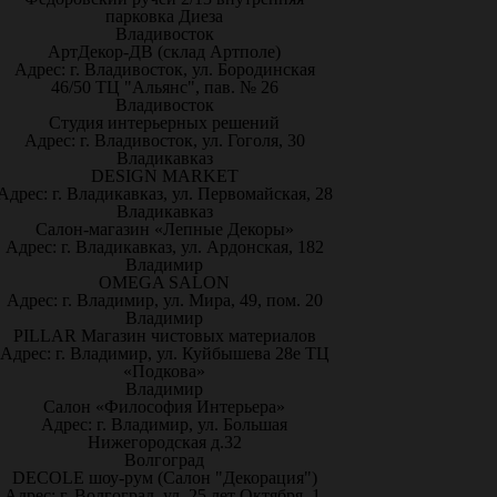
парковка Диеза
Владивосток
АртДекор-ДВ (склад Артполе)
Адрес: г. Владивосток, ул. Бородинская
46/50 ТЦ "Альянс", пав. № 26
Владивосток
Студия интерьерных решений
Адрес: г. Владивосток, ул. Гоголя, 30
Владикавказ
DESIGN MARKET
Адрес: г. Владикавказ, ул. Первомайская, 28
Владикавказ
Салон-магазин «Лепные Декоры»
Адрес: г. Владикавказ, ул. Ардонская, 182
Владимир
OMEGA SALON
Адрес: г. Владимир, ул. Мира, 49, пом. 20
Владимир
PILLAR Магазин чистовых материалов
Адрес: г. Владимир, ул. Куйбышева 28е ТЦ
«Подкова»
Владимир
Салон «Философия Интерьера»
Адрес: г. Владимир, ул. Большая
Нижегородская д.32
Волгоград
DECOLE шоу-рум (Салон "Декорация")
Адрес: г. Волгоград, ул. 25 лет Октября, 1,