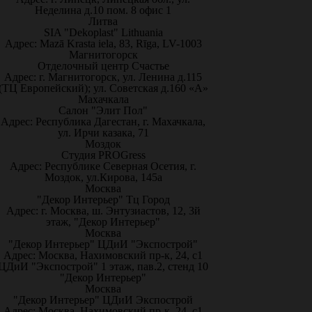
Неделина д.10 пом. 8 офис 1
Литва
SIA "Dekoplast" Lithuania
Адрес: Mazā Krasta iela, 83, Rīga, LV-1003
Магнитогорск
Отделочный центр Счастье
Адрес: г. Магнитогорск, ул. Ленина д.115
(ТЦ Европейский); ул. Советская д.160 «А»
Махачкала
Салон "Элит Пол"
Адрес: Республика Дагестан, г. Махачкала,
ул. Ирчи казака, 71
Моздок
Студия PROGress
Адрес: Республике Северная Осетия, г.
Моздок, ул.Кирова, 145а
Москва
"Декор Интерьер" Тц Город
Адрес: г. Москва, ш. Энтузиастов, 12, 3й
этаж, "Декор Интерьер"
Москва
"Декор Интерьер" ЦДиИ "Экспострой"
Адрес: Москва, Нахимовский пр-к, 24, с1
ЦДиИ "Экспострой" 1 этаж, пав.2, стенд 10
"Декор Интерьер"
Москва
"Декор Интерьер" ЦДиИ Экспострой
Адрес: Москва, Нахимовский пр-к, 24, с1