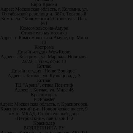
Евро-Краски
Адрес: Московская область, г. Коломна, ул.
Октябрьской революции, 387а, Торговый
Комплекс "Коломенский Строитель" Пав.
№1
Комсомольск-на-Амуре
Строительная мозаика
Адрес: г. Комсомольск-на-Амуре, пр. Мира
13
Кострома
Дизайн-студия WowRoom
Адрес: г. Кострома, ул. Маршала Новикова
22/22, 1 этаж, офис 13
Котлас
Дизайн студия "Home Boutique"
Адрес: г. Котлас, ул. Кузнецова, д. 3
Котлас
ТЦ "Арена", отдел Позитиф
Адрес: г. Котлас, ул. Мира 46
Красногорск
FDPmaster
Адрес: Московская область, г. Красногорск,
Красногорский р-н, Новорижское шоссе, 9
км от МКАД. Строительный двор
«Петровский», павильон Г-2
Краснодар
ВСЯЛЕПНИНА.РУ
Адрес: г. Краснодар, ул. Северная, 320, ТЦ