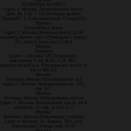
ЛЕПНИНА МАРКЕТ
Адрес: г. Москва, Ленинградское шоссе,
Дом. 58, Стр. 7, ТЦ Интерьер дизайн
"Водный", 1 Этаж цокольный, Секция 021
Москва
ЛепниННа и Декор
Адрес: г. Москва, Киевское шоссе 22-ой
километр Бизнес парк «Румянцево», корпус
«Г», вход 9, павильон Г246/1
Москва
Лепнина
Адрес: г. Москва, ТЦ Петровский,
павильоны А-44, В-42, Г-34. МО,
Красногорский р-н, Новорижское шоссе, 9
км от МКАД
Москва
Лепнина, Фрески (Волоколамское ш.)
Адрес: г. Москва, Волоколамское ш., 103,
пав. Б-7
Москва
Лепнина, Фрески (Новорижское шоссе)
Адрес: г. Москва, Новорижское шоссе, 26-й
километр, с2, пав. Д-23 и А-2
Москва
Лепнина, Фрески (Павловская Слобода)
Адрес: г. Москва, ул. Ленина, 76/2, село
Павловская Слобода, пав. 19-21
Москва