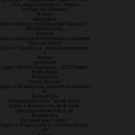
этаж, входная группа со стороны
ул.Максима Горького)
Ижевск
ЦентрДеко
Адрес: Ижевск, улица Василия Тарасова, 7,
ЖК Новый город.
Иркутск
Центр дизайна и комплектации интерьеров
"Красная Линия"
Адрес: г. Иркутск, ул. Юрия Левитанского,
4
Италия
creativewall
Адрес: Via Yuri Gagarin 6/a – 42123 Reggio
Emilia (Italia)
Йошкар-Ола
"Строй Арсенал"
Адрес: г. Йошкар-Ола, Ленинский проспект
49
Йошкар-Ола
Интерьерный салон "Белый эскиз"
Адрес: г. Йошкар-Ола, ул. Воинов-
Интернационалистов, д. 36
Йошкар-Ола
Торговый дом "Сайвер"
Адрес: г. Йошкар-Ола, ул. Ленинский пр-т,
д.8
Казань