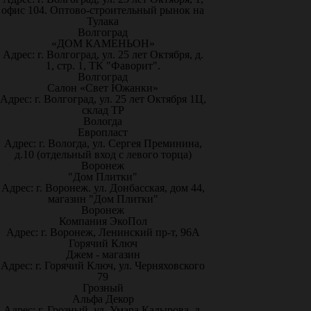
офис 104. Оптово-строительный рынок на
Тулака
Волгоград
«ДОМ КАМЕНЬОН»
Адрес: г. Волгоград, ул. 25 лет Октября, д.
1, стр. 1, ТК "Фаворит".
Волгоград
Салон «Свет Южанки»
Адрес: г. Волгоград, ул. 25 лет Октября 1Ц,
склад ТР
Вологда
Европласт
Адрес: г. Вологда, ул. Сергея Преминина,
д.10 (отдельный вход с левого торца)
Воронеж
"Дом Плитки"
Адрес: г. Воронеж. ул. Донбасская, дом 44,
магазин "Дом Плитки"
Воронеж
Компания ЭкоПол
Адрес: г. Воронеж, Ленинский пр-т, 96А
Горячий Ключ
Джем - магазин
Адрес: г. Горячий Ключ, ул. Черняховского
79
Грозный
Альфа Декор
Адрес: г. Грозный, ул. Умара Кадырова, д.