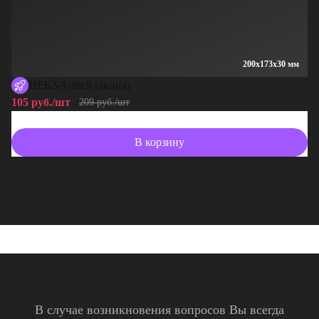
200x173x30 мм
HEKSA-shell (акция)
105 руб./шт
10
209 руб./шт
В корзину
В случае возникновения вопросов Вы всегда