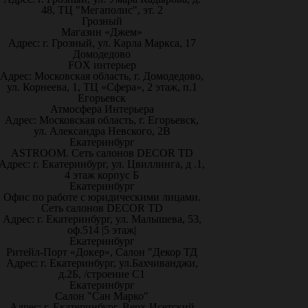
48, ТЦ "Мегаполис", эт. 2
Грозный
Магазин «Джем»
Адрес: г. Грозный, ул. Карла Маркса, 17
Домодедово
FOX интерьер
Адрес: Московская область, г. Домодедово,
ул. Корнеева, 1, ТЦ «Сфера», 2 этаж, п.1
Егорьевск
Атмосфера Интерьера
Адрес: Московская область, г. Егорьевск,
ул. Александра Невского, 2В
Екатеринбург
ASTROOM. Сеть салонов DECOR TD
Адрес: г. Екатеринбург, ул. Цвиллинга, д .1,
4 этаж корпус Б
Екатеринбург
Офис по работе с юридическими лицами.
Сеть салонов DECOR TD
Адрес: г. Екатеринбург, ул. Малышева, 53,
оф.514 |5 этаж|
Екатеринбург
Ритейл-Порт «Докер», Салон "Декор ТД
Адрес: г. Екатеринбург, ул.Бахчиванджи,
д.2Б, /строение С1
Екатеринбург
Салон "Сан Марко"
Адрес: г. Екатеринбург, Верх-Исетский