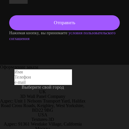
Нажимая кнопку, вы принимаете
условия пользовательского
соглашения
Оформление заказа
Выберите свой город
UK
3D Wall Panel Company
Адрес: Unit 1 Nelsons Transport Yard, Halifax
Road Cross Roads, Keighley, West Yorkshire,
BD22 9BG
USA
Textures-3D
Адрес: 91361 Westlake Village, California
Москва