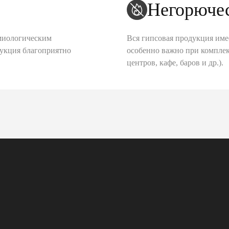
Негорюче
миологическим
Вся гипсовая продукция име
дукция благоприятно
особенно важно при комплек
центров, кафе, баров и др.).