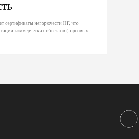
сть
ет сертификаты негорючести НГ, что
тации коммерческих объектов (торговых