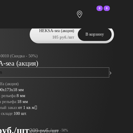
0
0
HEKSA-sea (акция)
В корзину
105 руб./шт
-0010 (Скидка - 50%)
-sea (акция)
fa (акция)
HEKSA-big bu
00x173x18 мм
 рельефа:
8 мм
 рельефа:
18 мм
ый заказ:
от 1 кв.м
 складе:
100 шт.
руб./шт
209 руб./шт
-50%