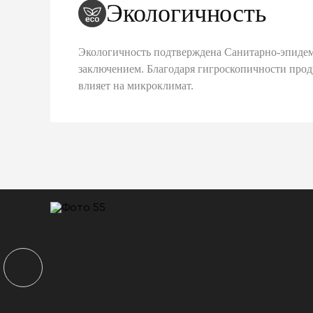
Экологичность
Экологичность подтверждена Санитарно-эпиде
заключением. Благодаря гигроскопичности про
влияет на микроклимат.