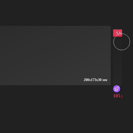
SALE
200x173x30 мм
HEKSA
105 руб.