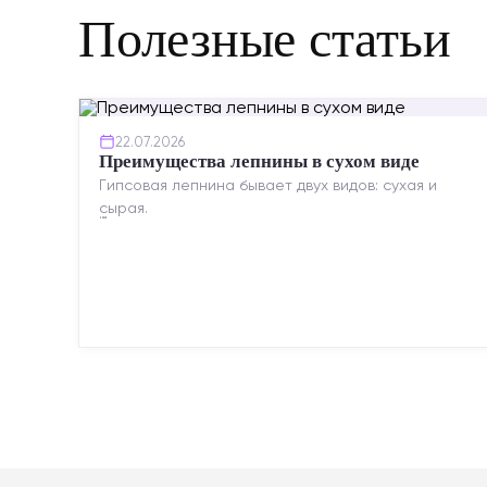
Полезные статьи
22.07.2026
Преимущества лепнины в сухом виде
Гипсовая лепнина бывает двух видов: сухая и
сырая.
Сухая — это готовые изделия современного
производства: точная геометрия, стабильное
качество, упрощенный...