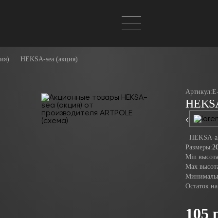
ия)
HEKSA-sea (акция)
Артикул:
E
HEKSA
HEKSA-al
Размеры:
2
Min высота
Max высота
Минимальн
Остаток на
105 