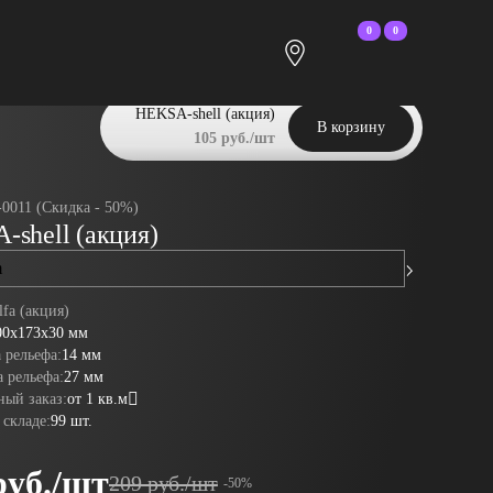
0
0
HEKSA-shell (акция)
В корзину
105 руб./шт
-0011 (Скидка - 50%)
shell (акция)
fa (акция)
HEKSA-big bu
00x173x30 мм
 рельефа:
14 мм
 рельефа:
27 мм
ый заказ:
от 1 кв.м
 складе:
99 шт.
руб./шт
209 руб./шт
-50%