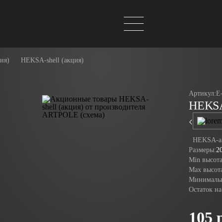
ия)
HEKSA-shell (акция)
Артикул:
E
HEKSA-
HEKSA-al
Размеры:
2
Min высота
Max высота
Минимальн
Остаток на
105 