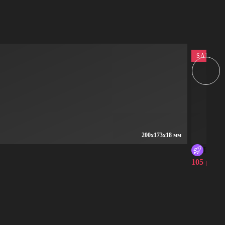
SALE
200x173x18 мм
HEKSA
105 руб.