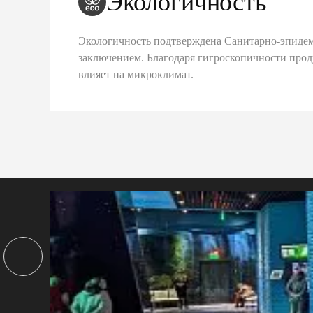
Экологичность
Экологичность подтверждена Санитарно-эпиде
заключением. Благодаря гигроскопичности про
влияет на микроклимат.