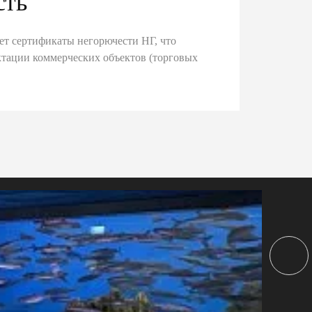
сть
ет сертификаты негорючести НГ, что
тации коммерческих объектов (торговых