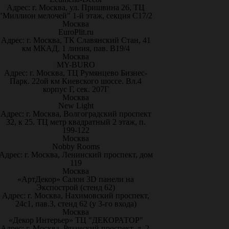
Адрес: г. Москва, ул. Пришвина 26, ТЦ
"Миллион мелочей" 1-й этаж, секция С17/2
Москва
EuroPlit.ru
Адрес: г. Москва, ТК Славянский Стан, 41
км МКАД, 1 линия, пав. В19/4
Москва
MY-BURO
Адрес: г. Москва, ТЦ Румянцево Бизнес-
Парк. 22ой км Киевского шоссе. Вл.4
корпус Г, сек. 207Г
Москва
New Light
Адрес: г. Москва, Волгоградский проспект
32, к 25. ТЦ метр квадратный 2 этаж, п.
199-122
Москва
Nobby Rooms
Адрес: г. Москва, Ленинский проспект, дом
119
Москва
«АртДекор» Салон 3D панели на
Экспострой (стенд 62)
Адрес: г. Москва, Нахимовский проспект,
24с1, пав.3, стенд 62 (у 3-го входа)
Москва
«Декор Интерьер» ТЦ "ДЕКОРАТОР"
Адрес: г. Москва, Рязанский проспект, д. 2,