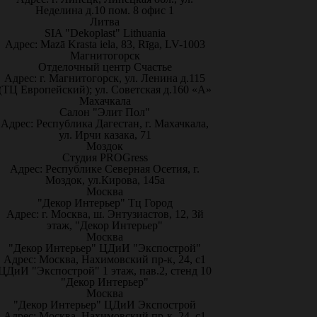
Неделина д.10 пом. 8 офис 1
Литва
SIA "Dekoplast" Lithuania
Адрес: Mazā Krasta iela, 83, Rīga, LV-1003
Магнитогорск
Отделочный центр Счастье
Адрес: г. Магнитогорск, ул. Ленина д.115
(ТЦ Европейский); ул. Советская д.160 «А»
Махачкала
Салон "Элит Пол"
Адрес: Республика Дагестан, г. Махачкала,
ул. Ирчи казака, 71
Моздок
Студия PROGress
Адрес: Республике Северная Осетия, г.
Моздок, ул.Кирова, 145а
Москва
"Декор Интерьер" Тц Город
Адрес: г. Москва, ш. Энтузиастов, 12, 3й
этаж, "Декор Интерьер"
Москва
"Декор Интерьер" ЦДиИ "Экспострой"
Адрес: Москва, Нахимовский пр-к, 24, с1
ЦДиИ "Экспострой" 1 этаж, пав.2, стенд 10
"Декор Интерьер"
Москва
"Декор Интерьер" ЦДиИ Экспострой
Адрес: Москва, Нахимовский пр-к, 24, с1