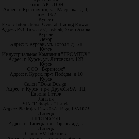
салон АРТ-ТОН
Адрес: г. Красноярск, ул. Маерчака, д. 1,
пом. 19/2
Кувейт
Exotic International General Trading Kuwait
Адрес: P.O. Box 3507, Jeddah, Saudi Arabia
Курган
Декор
Адрес: г. Курган, ул. Гоголя, д.128
Курск
Индустриальная Компания "ПРОМТЕХ"
Адрес: г. Курск, ул. Литовская, 12В
Курск
ООО "Вернисаж"
Адрес: г. Курск, пр-т Победы, д.10
Курск
Салон "Doka Design"
Адрес: г. Курск, пр-т Дружбы 9А, ТЦ
Европа 1 этаж
Латвия
SIA "Dekoplast" Latvia
Адрес: Piedrujas 11 - 203A, Riga, LV-1073
Липецк
LIFE DÉCOR
Адрес: г. Липецк, пл. Торговая, д. 2
Липецк
Салон «M`Interiors»
Адрес: г. Липецк, Липецкая обл., ул.