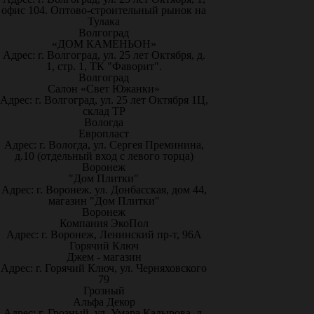
офис 104. Оптово-строительный рынок на
Тулака
Волгоград
«ДОМ КАМЕНЬОН»
Адрес: г. Волгоград, ул. 25 лет Октября, д.
1, стр. 1, ТК "Фаворит".
Волгоград
Салон «Свет Южанки»
Адрес: г. Волгоград, ул. 25 лет Октября 1Ц,
склад ТР
Вологда
Европласт
Адрес: г. Вологда, ул. Сергея Преминина,
д.10 (отдельный вход с левого торца)
Воронеж
"Дом Плитки"
Адрес: г. Воронеж. ул. Донбасская, дом 44,
магазин "Дом Плитки"
Воронеж
Компания ЭкоПол
Адрес: г. Воронеж, Ленинский пр-т, 96А
Горячий Ключ
Джем - магазин
Адрес: г. Горячий Ключ, ул. Черняховского
79
Грозный
Альфа Декор
Адрес: г. Грозный, ул. Умара Кадырова, д.