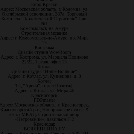
Евро-Краски
Адрес: Московская область, г. Коломна, ул.
Октябрьской революции, 387а, Торговый
Комплекс "Коломенский Строитель" Пав.
№1
Комсомольск-на-Амуре
Строительная мозаика
Адрес: г. Комсомольск-на-Амуре, пр. Мира
13
Кострома
Дизайн-студия WowRoom
Адрес: г. Кострома, ул. Маршала Новикова
22/22, 1 этаж, офис 13
Котлас
Дизайн студия "Home Boutique"
Адрес: г. Котлас, ул. Кузнецова, д. 3
Котлас
ТЦ "Арена", отдел Позитиф
Адрес: г. Котлас, ул. Мира 46
Красногорск
FDPmaster
Адрес: Московская область, г. Красногорск,
Красногорский р-н, Новорижское шоссе, 9
км от МКАД. Строительный двор
«Петровский», павильон Г-2
Краснодар
ВСЯЛЕПНИНА.РУ
Адрес: г. Краснодар, ул. Северная, 320, ТЦ