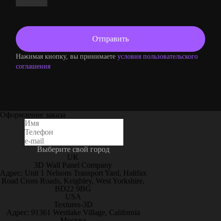
Нажимая кнопку, вы принимаете
условия пользовательского
соглашения
Оформление заказа
Выберите свой город
UK
3D Wall Panel Company
Адрес: Unit 1 Nelsons Transport Yard, Halifax
Road Cross Roads, Keighley, West Yorkshire,
BD22 9BG
USA
Textures-3D
Адрес: 91361 Westlake Village, California
Москва