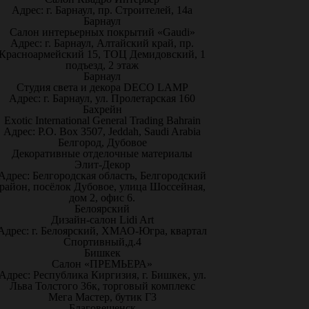
Адрес: г. Барнаул, пр. Строителей, 14а
Барнаул
Салон интерьерных покрытий «Gaudi»
Адрес: г. Барнаул, Алтайский край, пр.
Красноармейский 15, ТОЦ Демидовский, 1
подъезд, 2 этаж
Барнаул
Студия света и декора DECO LAMP
Адрес: г. Барнаул, ул. Пролетарская 160
Бахрейн
Exotic International General Trading Bahrain
Адрес: P.O. Box 3507, Jeddah, Saudi Arabia
Белгород, Дубовое
Декоративные отделочные материалы
Элит-Декор
Адрес: Белгородская область, Белгородский
район, посёлок Дубовое, улица Шоссейная,
дом 2, офис 6.
Белоярский
Дизайн-салон Lidi Art
Адрес: г. Белоярский, ХМАО-Югра, квартал
Спортивный,д.4
Бишкек
Салон «ПРЕМЬЕРА»
Адрес: Республика Киргизия, г. Бишкек, ул.
Льва Толстого 36к, торговый комплекс
Мега Мастер, бутик Г3
Благовещенск