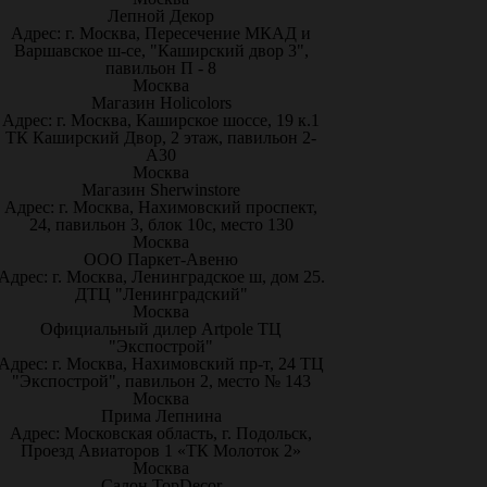
Лепной Декор
Адрес: г. Москва, Пересечение МКАД и
Варшавское ш-се, "Каширский двор 3",
павильон П - 8
Москва
Магазин Holicolors
Адрес: г. Москва, Каширское шоссе, 19 к.1
ТК Каширский Двор, 2 этаж, павильон 2-
А30
Москва
Магазин Sherwinstore
Адрес: г. Москва, Нахимовский проспект,
24, павильон 3, блок 10с, место 130
Москва
ООО Паркет-Авeню
Адрес: г. Москва, Ленинградское ш, дом 25.
ДТЦ "Ленинградский"
Москва
Официальный дилер Artpole ТЦ
"Экспострой"
Адрес: г. Москва, Нахимовский пр-т, 24 ТЦ
"Экспострой", павильон 2, место № 143
Москва
Прима Лепнина
Адрес: Московская область, г. Подольск,
Проезд Авиаторов 1 «ТК Молоток 2»
Москва
Салон TopDecor