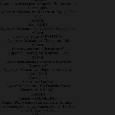
Фирменный шоурум «Artpole. Инновации в
интерьере»
Адрес: г. Москва, ул. Каретный Ряд, д. 5/10
с. 2
Абакан
АРТ СВЕТ
Адрес: г. Абакан, пр-т Дружбы Народов 52
Абакан
Дизайн-студия «АРХИТЕК»
Адрес: г. Абакан, ул. Пушкина, 100
Абакан
Салон - магазин "Декорация"
Адрес: г. Абакан, ул. Кирова 112/3
Абакан
Салон напольных покрытий и дверей
"Премиум"
Адрес: г. Абакан, ул. Лермонтова 21, к1
офис 266Н
Австралия
Alternative Surfaces
Адрес: Melbourne, 329 Darebin Road,
Thornbury, VIC 3071
Алматы
Салон «ПРЕМЬЕРА»
Адрес: Республика Казахстан, г. Алматы,
ТК Жибек Жолы, ул. Жибек Жолы, 135/10а,
этаж 1, бутик А23а
Астана