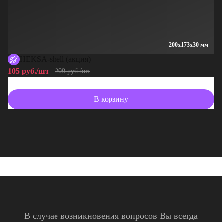
200x173x30 мм
HEKSA-shell (акция)
105 руб./шт
10
209 руб./шт
В корзину
В случае возникновения вопросов Вы всегда