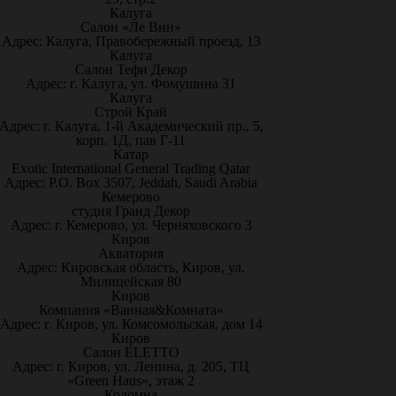
Калуга
Салон «Ле Вин»
Адрес: Калуга, Правобережный проезд, 13
Калуга
Салон Тефи Декор
Адрес: г. Калуга, ул. Фомушина 31
Калуга
Строй Край
Адрес: г. Калуга, 1-й Академический пр., 5,
корп. 1Д, пав Г-11
Катар
Exotic International General Trading Qatar
Адрес: P.O. Box 3507, Jeddah, Saudi Arabia
Кемерово
студия Гранд Декор
Адрес: г. Кемерово, ул. Черняховского 3
Киров
Акватория
Адрес: Кировская область, Киров, ул.
Милицейская 80
Киров
Компания «Ванная&Комната»
Адрес: г. Киров, ул. Комсомольская, дом 14
Киров
Салон ELETTO
Адрес: г. Киров, ул. Ленина, д. 205, ТЦ
«Green Haus», этаж 2
Коломна