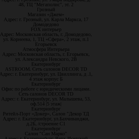
48, ТЦ "Мегаполис", эт. 2
Грозный
Магазин «Джем»
Адрес: г. Грозный, ул. Карла Маркса, 17
Домодедово
FOX интерьер
Адрес: Московская область, г. Домодедово,
ул. Корнеева, 1, ТЦ «Сфера», 2 этаж, п.1
Егорьевск
Атмосфера Интерьера
Адрес: Московская область, г. Егорьевск,
ул. Александра Невского, 2В
Екатеринбург
ASTROOM. Сеть салонов DECOR TD
Адрес: г. Екатеринбург, ул. Цвиллинга, д .1,
4 этаж корпус Б
Екатеринбург
Офис по работе с юридическими лицами.
Сеть салонов DECOR TD
Адрес: г. Екатеринбург, ул. Малышева, 53,
оф.514 |5 этаж|
Екатеринбург
Ритейл-Порт «Докер», Салон "Декор ТД
Адрес: г. Екатеринбург, ул.Бахчиванджи,
д.2Б, /строение С1
Екатеринбург
Салон "Сан Марко"
Адрес: г. Екатеринбург, Верх-Исетский