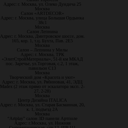
Адрес: г. Москва, ул. Олеко Дундича 25
Москва
Салон «ARTDECOR»
Адрес: г. Москва, улица Большая Ордынка
38с1
Москва
Салон Лепнина
Адрес: г. Москва, Дмитровское шоссе, дом.
165, кор. 1, т.ц. Бухта, Пав. 2Е5
Москва
Салон – Лепнина у Милы
Адрес: г. Москва, ТРК
«ЭлитСтройМатериалы», 51-й км МКАД
пос. Заречье, ул.Торговая, с.2, 1 этаж,
павильон С13
Москва
Творческий дом «Красота и уют»
Адрес: г. Москва, ул. Рябиновая, 41, ЭДЦ
Madex (2 этаж прямо от эскалатора эксп. 2-
27, 2-28)
Москва
Центр Дизайна ITALICA
Адрес: г. Москва, ул. Старая Басманная, 20,
к. 1, подъезд 2А
Москва
“Artplay” салон 3D панели Артполе
Адрес: г.Москва, ул. Нижняя
Сыромятническая, стр.12, ШР 111