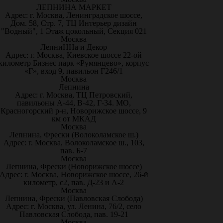
ЛЕПНИНА МАРКЕТ
Адрес: г. Москва, Ленинградское шоссе,
Дом. 58, Стр. 7, ТЦ Интерьер дизайн
"Водный", 1 Этаж цокольный, Секция 021
Москва
ЛепниННа и Декор
Адрес: г. Москва, Киевское шоссе 22-ой
километр Бизнес парк «Румянцево», корпус
«Г», вход 9, павильон Г246/1
Москва
Лепнина
Адрес: г. Москва, ТЦ Петровский,
павильоны А-44, В-42, Г-34. МО,
Красногорский р-н, Новорижское шоссе, 9
км от МКАД
Москва
Лепнина, Фрески (Волоколамское ш.)
Адрес: г. Москва, Волоколамское ш., 103,
пав. Б-7
Москва
Лепнина, Фрески (Новорижское шоссе)
Адрес: г. Москва, Новорижское шоссе, 26-й
километр, с2, пав. Д-23 и А-2
Москва
Лепнина, Фрески (Павловская Слобода)
Адрес: г. Москва, ул. Ленина, 76/2, село
Павловская Слобода, пав. 19-21
Москва