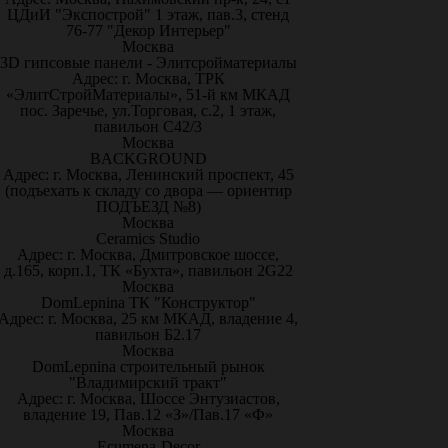
ЦДиИ "Экспострой" 1 этаж, пав.3, стенд
76-77 "Декор Интерьер"
Москва
3D гипсовые панели - Элитсройматериалы
Адрес: г. Москва, ТРК
«ЭлитСтройМатериалы», 51-й км МКАД
пос. Заречье, ул.Торговая, с.2, 1 этаж,
павильон С42/3
Москва
BACKGROUND
Адрес: г. Москва, Ленинский проспект, 45
(подъехать к складу со двора — ориентир
ПОДЪЕЗД №8)
Москва
Ceramics Studio
Адрес: г. Москва, Дмитровское шоссе,
д.165, корп.1, ТК «Бухта», павильон 2G22
Москва
DomLepnina ТК "Конструктор"
Адрес: г. Москва, 25 км МКАД, владение 4,
павильон Б2.17
Москва
DomLepnina строительный рынок
"Владимирский тракт"
Адрес: г. Москва, Шоссе Энтузиастов,
владение 19, Пав.12 «З»/Пав.17 «Ф»
Москва
Ecumena-Decor