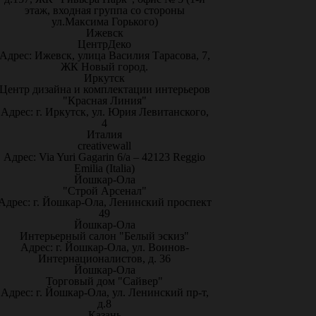
этаж, входная группа со стороны
ул.Максима Горького)
Ижевск
ЦентрДеко
Адрес: Ижевск, улица Василия Тарасова, 7,
ЖК Новый город.
Иркутск
Центр дизайна и комплектации интерьеров
"Красная Линия"
Адрес: г. Иркутск, ул. Юрия Левитанского,
4
Италия
creativewall
Адрес: Via Yuri Gagarin 6/a – 42123 Reggio
Emilia (Italia)
Йошкар-Ола
"Строй Арсенал"
Адрес: г. Йошкар-Ола, Ленинский проспект
49
Йошкар-Ола
Интерьерный салон "Белый эскиз"
Адрес: г. Йошкар-Ола, ул. Воинов-
Интернационалистов, д. 36
Йошкар-Ола
Торговый дом "Сайвер"
Адрес: г. Йошкар-Ола, ул. Ленинский пр-т,
д.8
Казань