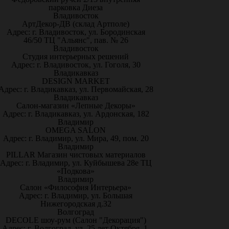
парковка Диеза
Владивосток
АртДекор-ДВ (склад Артполе)
Адрес: г. Владивосток, ул. Бородинская
46/50 ТЦ "Альянс", пав. № 26
Владивосток
Студия интерьерных решений
Адрес: г. Владивосток, ул. Гоголя, 30
Владикавказ
DESIGN MARKET
Адрес: г. Владикавказ, ул. Первомайская, 28
Владикавказ
Салон-магазин «Лепные Декоры»
Адрес: г. Владикавказ, ул. Ардонская, 182
Владимир
OMEGA SALON
Адрес: г. Владимир, ул. Мира, 49, пом. 20
Владимир
PILLAR Магазин чистовых материалов
Адрес: г. Владимир, ул. Куйбышева 28е ТЦ
«Подкова»
Владимир
Салон «Философия Интерьера»
Адрес: г. Владимир, ул. Большая
Нижегородская д.32
Волгоград
DECOLE шоу-рум (Салон "Декорация")
Адрес: г. Волгоград, ул. 25 лет Октября, 1,