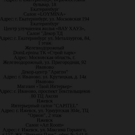
бульвар, 18
Екатеринбург
Салон «LOYMINA»
Адрес: г. Екатеринбург, ул. Московская 194
Екатеринбург
Центр улучшения жилья «ВАУ ХАУЗ»,
Салон "Декор ТД
Адрес: г. Екатеринбург ул. Металлургов, 84,
1 этаж
Железнодорожный
DomLepnina ТК «Строй парк»
Адрес: Московская область, г.
Железнодорожный, ул. Пригородная, 92
Иваново
Декор-центр "Арагон"
Адрес: г. Иваново, ул. Крутицкая, д. 14а
Иваново
Магазин «Твой Интерьер»
Адрес: г. Иваново, проспект Текстильщиков
80 ТЦ Аксон
Ижевск
Интерьерный салон "CAPITEL"
Адрес: г. Ижевск, ул. Удмуртская 304е, ТЦ
"Орион", 2 этаж
Ижевск
Салон «Art Room»
Адрес: г. Ижевск, ул. Максима Горького,
д.157, ЖК "Ривьера Парк", офис № 5 (1-й