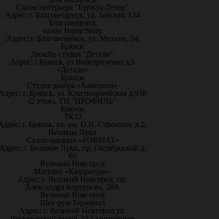
Салон интерьера "Буржуа-Декор"
Адрес: г. Благовещенск, ул. Зейская, 134
Благовещенск
салон Home Story
Адрес: г. Благовещенск, ул. Мухина, 94
Брянск
Дизайн-студия "Детали"
Адрес: г.Брянск, ул Войстроченко д.6
«Детали»
Брянск
Студия декора «Хамелеон»
Адрес: г. Брянск, ул. Красноармейская д.93б
(2 этаж), ТЦ "ПРОФИЛЬ"
Брянск
ТК32
Адрес: г. Брянск, ул. им. О.Н. Строкина, д.2.
Великие Луки
Салон-магазин «FORMAT»
Адрес: г. Великие Луки, пр. Октябрьский д.
60
Великий Новгород
Магазин «Квадратура»
Адрес: г. Великий Новгород, пр.
Александра Корсунова, 28А
Великий Новгород
Шоу-рум Терминал
Адрес: г. Великий Новгород ул.
Федоровский ручей 2/13 внутренняя