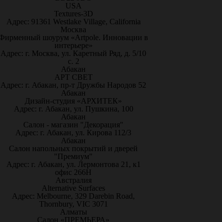
USA
Textures-3D
Адрес: 91361 Westlake Village, California
Москва
Фирменный шоурум «Artpole. Инновации в
интерьере»
Адрес: г. Москва, ул. Каретный Ряд, д. 5/10
с. 2
Абакан
АРТ СВЕТ
Адрес: г. Абакан, пр-т Дружбы Народов 52
Абакан
Дизайн-студия «АРХИТЕК»
Адрес: г. Абакан, ул. Пушкина, 100
Абакан
Салон - магазин "Декорация"
Адрес: г. Абакан, ул. Кирова 112/3
Абакан
Салон напольных покрытий и дверей
"Премиум"
Адрес: г. Абакан, ул. Лермонтова 21, к1
офис 266Н
Австралия
Alternative Surfaces
Адрес: Melbourne, 329 Darebin Road,
Thornbury, VIC 3071
Алматы
Салон «ПРЕМЬЕРА»