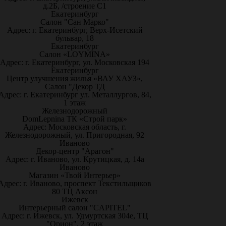
д.2Б, /строение С1
Екатеринбург
Салон "Сан Марко"
Адрес: г. Екатеринбург, Верх-Исетский
бульвар, 18
Екатеринбург
Салон «LOYMINA»
Адрес: г. Екатеринбург, ул. Московская 194
Екатеринбург
Центр улучшения жилья «ВАУ ХАУЗ»,
Салон "Декор ТД
Адрес: г. Екатеринбург ул. Металлургов, 84,
1 этаж
Железнодорожный
DomLepnina ТК «Строй парк»
Адрес: Московская область, г.
Железнодорожный, ул. Пригородная, 92
Иваново
Декор-центр "Арагон"
Адрес: г. Иваново, ул. Крутицкая, д. 14а
Иваново
Магазин «Твой Интерьер»
Адрес: г. Иваново, проспект Текстильщиков
80 ТЦ Аксон
Ижевск
Интерьерный салон "CAPITEL"
Адрес: г. Ижевск, ул. Удмуртская 304е, ТЦ
"Орион", 2 этаж