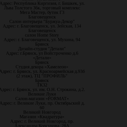
Адрес: Республика Киргизия, г. Бишкек, ул.
Льва Толстого 36к, торговый комплекс
Мега Мастер, бутик Г3
Благовещенск
Салон интерьера "Буржуа-Декор"
Адрес: г. Благовещенск, ул. Зейская, 134
Благовещенск
салон Home Story
Адрес: г. Благовещенск, ул. Мухина, 94
Брянск
Дизайн-студия "Детали"
Адрес: г.Брянск, ул Войстроченко д.6
«Детали»
Брянск
Студия декора «Хамелеон»
Адрес: г. Брянск, ул. Красноармейская д.93б
(2 этаж), ТЦ "ПРОФИЛЬ"
Брянск
ТК32
Адрес: г. Брянск, ул. им. О.Н. Строкина, д.2.
Великие Луки
Салон-магазин «FORMAT»
Адрес: г. Великие Луки, пр. Октябрьский д.
60
Великий Новгород
Магазин «Квадратура»
Адрес: г. Великий Новгород, пр.
Александра Корсунова, 28А