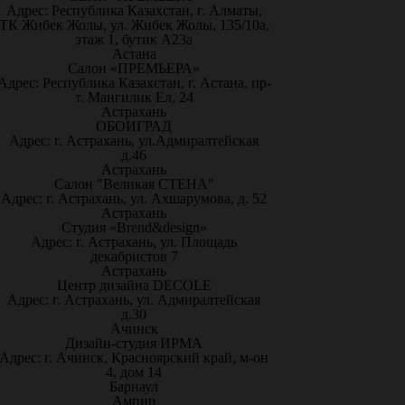
Адрес: Республика Казахстан, г. Алматы,
ТК Жибек Жолы, ул. Жибек Жолы, 135/10а,
этаж 1, бутик А23а
Астана
Салон «ПРЕМЬЕРА»
Адрес: Республика Казахстан, г. Астана, пр-
т. Мангилик Ел, 24
Астрахань
ОБОИГРАД
Адрес: г. Астрахань, ул.Адмиралтейская
д.46
Астрахань
Салон "Великая СТЕНА"
Адрес: г. Астрахань, ул. Ахшарумова, д. 52
Астрахань
Студия «Brend&design»
Адрес: г. Астрахань, ул. Площадь
декабристов 7
Астрахань
Центр дизайна DECOLE
Адрес: г. Астрахань, ул. Адмиралтейская
д.30
Ачинск
Дизайн-студия ИРМА
Адрес: г. Ачинск, Красноярский край, м-он
4, дом 14
Барнаул
Ампир