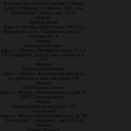
Лепнина, Фрески (Павловская Слобода)
Адрес: г. Москва, ул. Ленина, 76/2, село
Павловская Слобода, пав. 19-21
Москва
Лепной Декор
Адрес: г. Москва, Пересечение МКАД и
Варшавское ш-се, "Каширский двор 3",
павильон П - 8
Москва
Магазин Holicolors
Адрес: г. Москва, Каширское шоссе, 19 к.1
ТК Каширский Двор, 2 этаж, павильон 2-
А30
Москва
Магазин Sherwinstore
Адрес: г. Москва, Нахимовский проспект,
24, павильон 3, блок 10с, место 130
Москва
ООО Паркет-Авeню
Адрес: г. Москва, Ленинградское ш, дом 25.
ДТЦ "Ленинградский"
Москва
Официальный дилер Artpole ТЦ
"Экспострой"
Адрес: г. Москва, Нахимовский пр-т, 24 ТЦ
"Экспострой", павильон 2, место № 143
Москва
Прима Лепнина