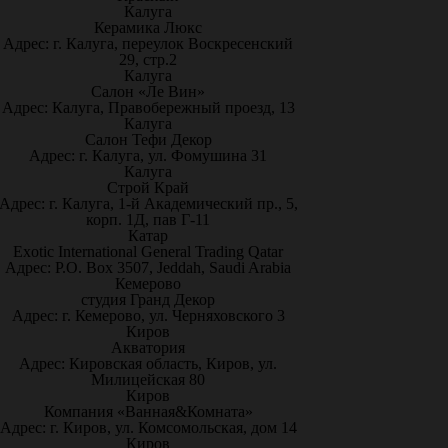
Калуга
Керамика Люкс
Адрес: г. Калуга, переулок Воскресенский
29, стр.2
Калуга
Салон «Ле Вин»
Адрес: Калуга, Правобережный проезд, 13
Калуга
Салон Тефи Декор
Адрес: г. Калуга, ул. Фомушина 31
Калуга
Строй Край
Адрес: г. Калуга, 1-й Академический пр., 5,
корп. 1Д, пав Г-11
Катар
Exotic International General Trading Qatar
Адрес: P.O. Box 3507, Jeddah, Saudi Arabia
Кемерово
студия Гранд Декор
Адрес: г. Кемерово, ул. Черняховского 3
Киров
Акватория
Адрес: Кировская область, Киров, ул.
Милицейская 80
Киров
Компания «Ванная&Комната»
Адрес: г. Киров, ул. Комсомольская, дом 14
Киров