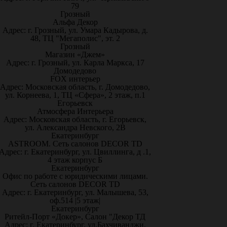
79
Грозный
Альфа Декор
Адрес: г. Грозный, ул. Умара Кадырова, д.
48, ТЦ "Мегаполис", эт. 2
Грозный
Магазин «Джем»
Адрес: г. Грозный, ул. Карла Маркса, 17
Домодедово
FOX интерьер
Адрес: Московская область, г. Домодедово,
ул. Корнеева, 1, ТЦ «Сфера», 2 этаж, п.1
Егорьевск
Атмосфера Интерьера
Адрес: Московская область, г. Егорьевск,
ул. Александра Невского, 2В
Екатеринбург
ASTROOM. Сеть салонов DECOR TD
Адрес: г. Екатеринбург, ул. Цвиллинга, д .1,
4 этаж корпус Б
Екатеринбург
Офис по работе с юридическими лицами.
Сеть салонов DECOR TD
Адрес: г. Екатеринбург, ул. Малышева, 53,
оф.514 |5 этаж|
Екатеринбург
Ритейл-Порт «Докер», Салон "Декор ТД
Адрес: г. Екатеринбург, ул.Бахчиванджи,