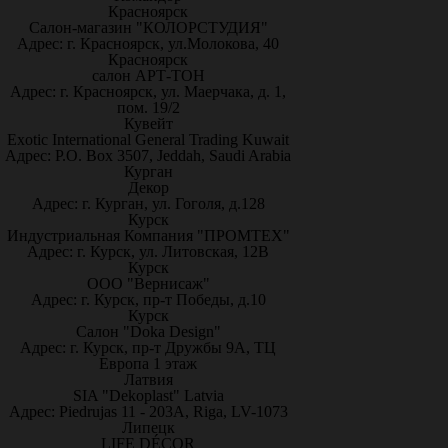
Красноярск
Салон-магазин "КОЛОРСТУДИЯ"
Адрес: г. Красноярск, ул.Молокова, 40
Красноярск
салон АРТ-ТОН
Адрес: г. Красноярск, ул. Маерчака, д. 1,
пом. 19/2
Кувейт
Exotic International General Trading Kuwait
Адрес: P.O. Box 3507, Jeddah, Saudi Arabia
Курган
Декор
Адрес: г. Курган, ул. Гоголя, д.128
Курск
Индустриальная Компания "ПРОМТЕХ"
Адрес: г. Курск, ул. Литовская, 12В
Курск
ООО "Вернисаж"
Адрес: г. Курск, пр-т Победы, д.10
Курск
Салон "Doka Design"
Адрес: г. Курск, пр-т Дружбы 9А, ТЦ
Европа 1 этаж
Латвия
SIA "Dekoplast" Latvia
Адрес: Piedrujas 11 - 203A, Riga, LV-1073
Липецк
LIFE DÉCOR