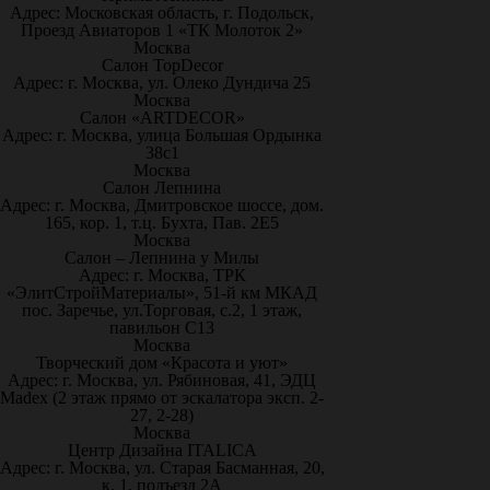
Адрес: Московская область, г. Подольск,
Проезд Авиаторов 1 «ТК Молоток 2»
Москва
Салон TopDecor
Адрес: г. Москва, ул. Олеко Дундича 25
Москва
Салон «ARTDECOR»
Адрес: г. Москва, улица Большая Ордынка
38с1
Москва
Салон Лепнина
Адрес: г. Москва, Дмитровское шоссе, дом.
165, кор. 1, т.ц. Бухта, Пав. 2Е5
Москва
Салон – Лепнина у Милы
Адрес: г. Москва, ТРК
«ЭлитСтройМатериалы», 51-й км МКАД
пос. Заречье, ул.Торговая, с.2, 1 этаж,
павильон С13
Москва
Творческий дом «Красота и уют»
Адрес: г. Москва, ул. Рябиновая, 41, ЭДЦ
Madex (2 этаж прямо от эскалатора эксп. 2-
27, 2-28)
Москва
Центр Дизайна ITALICA
Адрес: г. Москва, ул. Старая Басманная, 20,
к. 1, подъезд 2А