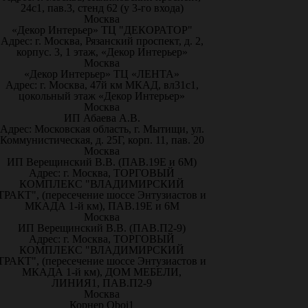
24с1, пав.3, стенд 62 (у 3-го входа)
Москва
«Декор Интерьер» ТЦ "ДЕКОРАТОР"
Адрес: г. Москва, Рязанский проспект, д. 2,
корпус. 3, 1 этаж, «Декор Интерьер»
Москва
«Декор Интерьер» ТЦ «ЛЕНТА»
Адрес: г. Москва, 47й км МКАД, вл31с1,
цокольный этаж «Декор Интерьер»
Москва
ИП Абаева А.В.
Адрес: Московская область, г. Мытищи, ул.
Коммунистическая, д. 25Г, корп. 11, пав. 20
Москва
ИП Верещинский В.В. (ПАВ.19Е и 6М)
Адрес: г. Москва, ТОРГОВЫЙ
КОМПЛЕКС "ВЛАДИМИРСКИЙ
ТРАКТ", (пересечение шоссе Энтузиастов и
МКАДА 1-й км), ПАВ.19Е и 6М
Москва
ИП Верещинский В.В. (ПАВ.П2-9)
Адрес: г. Москва, ТОРГОВЫЙ
КОМПЛЕКС "ВЛАДИМИРСКИЙ
ТРАКТ", (пересечение шоссе Энтузиастов и
МКАДА 1-й км), ДОМ МЕБЕЛИ,
ЛИНИЯ1, ПАВ.П2-9
Москва
Корнер Oboi1