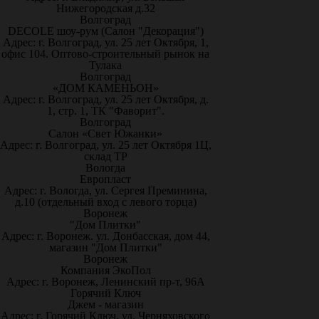
Нижегородская д.32
Волгоград
DECOLE шоу-рум (Салон "Декорация")
Адрес: г. Волгоград, ул. 25 лет Октября, 1,
офис 104. Оптово-строительный рынок на
Тулака
Волгоград
«ДОМ КАМЕНЬОН»
Адрес: г. Волгоград, ул. 25 лет Октября, д.
1, стр. 1, ТК "Фаворит".
Волгоград
Салон «Свет Южанки»
Адрес: г. Волгоград, ул. 25 лет Октября 1Ц,
склад ТР
Вологда
Европласт
Адрес: г. Вологда, ул. Сергея Преминина,
д.10 (отдельный вход с левого торца)
Воронеж
"Дом Плитки"
Адрес: г. Воронеж. ул. Донбасская, дом 44,
магазин "Дом Плитки"
Воронеж
Компания ЭкоПол
Адрес: г. Воронеж, Ленинский пр-т, 96А
Горячий Ключ
Джем - магазин
Адрес: г. Горячий Ключ, ул. Черняховского