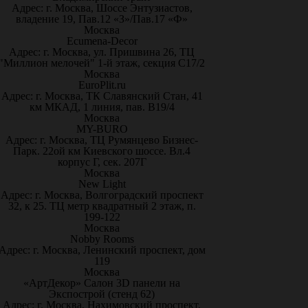
Адрес: г. Москва, Шоссе Энтузиастов,
владение 19, Пав.12 «З»/Пав.17 «Ф»
Москва
Ecumena-Decor
Адрес: г. Москва, ул. Пришвина 26, ТЦ
"Миллион мелочей" 1-й этаж, секция С17/2
Москва
EuroPlit.ru
Адрес: г. Москва, ТК Славянский Стан, 41
км МКАД, 1 линия, пав. В19/4
Москва
MY-BURO
Адрес: г. Москва, ТЦ Румянцево Бизнес-
Парк. 22ой км Киевского шоссе. Вл.4
корпус Г, сек. 207Г
Москва
New Light
Адрес: г. Москва, Волгоградский проспект
32, к 25. ТЦ метр квадратный 2 этаж, п.
199-122
Москва
Nobby Rooms
Адрес: г. Москва, Ленинский проспект, дом
119
Москва
«АртДекор» Салон 3D панели на
Экспострой (стенд 62)
Адрес: г. Москва, Нахимовский проспект,