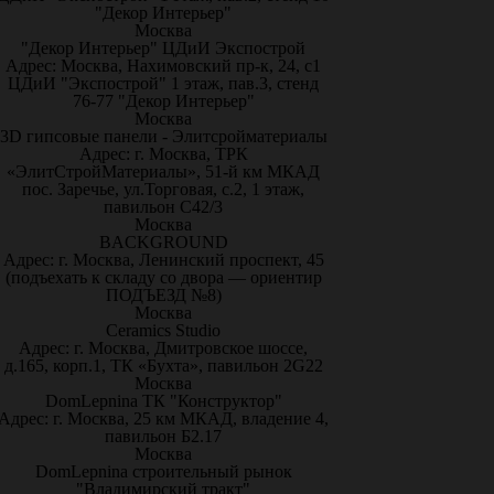
"Декор Интерьер"
Москва
"Декор Интерьер" ЦДиИ Экспострой
Адрес: Москва, Нахимовский пр-к, 24, с1
ЦДиИ "Экспострой" 1 этаж, пав.3, стенд
76-77 "Декор Интерьер"
Москва
3D гипсовые панели - Элитсройматериалы
Адрес: г. Москва, ТРК
«ЭлитСтройМатериалы», 51-й км МКАД
пос. Заречье, ул.Торговая, с.2, 1 этаж,
павильон С42/3
Москва
BACKGROUND
Адрес: г. Москва, Ленинский проспект, 45
(подъехать к складу со двора — ориентир
ПОДЪЕЗД №8)
Москва
Ceramics Studio
Адрес: г. Москва, Дмитровское шоссе,
д.165, корп.1, ТК «Бухта», павильон 2G22
Москва
DomLepnina ТК "Конструктор"
Адрес: г. Москва, 25 км МКАД, владение 4,
павильон Б2.17
Москва
DomLepnina строительный рынок
"Владимирский тракт"