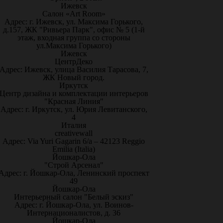
Ижевск
Салон «Art Room»
Адрес: г. Ижевск, ул. Максима Горького,
д.157, ЖК "Ривьера Парк", офис № 5 (1-й
этаж, входная группа со стороны
ул.Максима Горького)
Ижевск
ЦентрДеко
Адрес: Ижевск, улица Василия Тарасова, 7,
ЖК Новый город.
Иркутск
Центр дизайна и комплектации интерьеров
"Красная Линия"
Адрес: г. Иркутск, ул. Юрия Левитанского,
4
Италия
creativewall
Адрес: Via Yuri Gagarin 6/a – 42123 Reggio
Emilia (Italia)
Йошкар-Ола
"Строй Арсенал"
Адрес: г. Йошкар-Ола, Ленинский проспект
49
Йошкар-Ола
Интерьерный салон "Белый эскиз"
Адрес: г. Йошкар-Ола, ул. Воинов-
Интернационалистов, д. 36
Йошкар-Ола