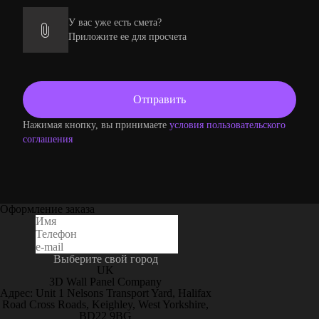
У вас уже есть смета?
Приложите ее для просчета
Нажимая кнопку, вы принимаете
условия пользовательского
соглашения
Оформление заказа
Выберите свой город
UK
3D Wall Panel Company
Адрес: Unit 1 Nelsons Transport Yard, Halifax
Road Cross Roads, Keighley, West Yorkshire,
BD22 9BG