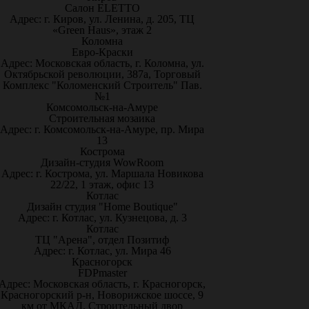
Салон ELETTO
Адрес: г. Киров, ул. Ленина, д. 205, ТЦ
«Green Haus», этаж 2
Коломна
Евро-Краски
Адрес: Московская область, г. Коломна, ул.
Октябрьской революции, 387а, Торговый
Комплекс "Коломенский Строитель" Пав.
№1
Комсомольск-на-Амуре
Строительная мозаика
Адрес: г. Комсомольск-на-Амуре, пр. Мира
13
Кострома
Дизайн-студия WowRoom
Адрес: г. Кострома, ул. Маршала Новикова
22/22, 1 этаж, офис 13
Котлас
Дизайн студия "Home Boutique"
Адрес: г. Котлас, ул. Кузнецова, д. 3
Котлас
ТЦ "Арена", отдел Позитиф
Адрес: г. Котлас, ул. Мира 46
Красногорск
FDPmaster
Адрес: Московская область, г. Красногорск,
Красногорский р-н, Новорижское шоссе, 9
км от МКАД. Строительный двор