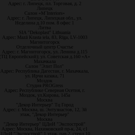
Адрес: г. Липецк, пл. Торговая, д. 2
Липецк
Салон «M`Interiors»
Адрес: г. Липецк, Липецкая обл., ул.
Неделина д.10 пом. 8 офис 1
Литва
SIA "Dekoplast" Lithuania
Адрес: Mazā Krasta iela, 83, Rīga, LV-1003
Магнитогорск
Отделочный центр Счастье
Адрес: г. Магнитогорск, ул. Ленина д.115
(ТЦ Европейский); ул. Советская д.160 «А»
Махачкала
Салон "Элит Пол"
Адрес: Республика Дагестан, г. Махачкала,
ул. Ирчи казака, 71
Моздок
Студия PROGress
Адрес: Республике Северная Осетия, г.
Моздок, ул.Кирова, 145а
Москва
"Декор Интерьер" Тц Город
Адрес: г. Москва, ш. Энтузиастов, 12, 3й
этаж, "Декор Интерьер"
Москва
"Декор Интерьер" ЦДиИ "Экспострой"
Адрес: Москва, Нахимовский пр-к, 24, с1
ЦДиИ "Экспострой" 1 этаж, пав.2, стенд 10