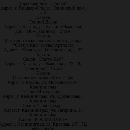
Торговый дом "Сайвер"
Адрес: г. Йошкар-Ола, ул. Ленинский пр-т,
д.8
Казань
Лепной Декор
Адрес: г. Казань, ул. Хусаина Ямашева,
д.93, ТК «Савиново», 2 таж
Казань
Магазин-склад архитектурного декора
"Статус Кво" (склад Артполе)
Адрес: г. Казань, ул. Горсоветская, д. 33
Казань
Салон "Статус Кв0"
Адрес: г. Казань, ул. Ямашева д. 93, ТК
"Савиново", 2 этаж
Казань
Студия интерьера «My design»
Адрес: г. Казань, ул. Московская, 60
Калининград
"Салон Интерьеров"
Адрес: г. Калининград, ул. Курганская, 3
Калининград
Салон "Соло Декор"
Адрес: г. Калининград, ул. Гагарина, 13
Калининград
Салон «POL MARKET»
Адрес: г. Калининград, ул. Красная, 247, ТЦ
«Красный»