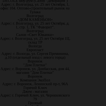
DECOLE шоу-рум (Салон "Декорация")
Адрес: г. Волгоград, ул. 25 лет Октября, 1,
офис 104. Оптово-строительный рынок на
Тулака
Волгоград
«ДОМ КАМЕНЬОН»
Адрес: г. Волгоград, ул. 25 лет Октября, д.
1, стр. 1, ТК "Фаворит".
Волгоград
Салон «Свет Южанки»
Адрес: г. Волгоград, ул. 25 лет Октября 1Ц,
склад ТР
Вологда
Европласт
Адрес: г. Вологда, ул. Сергея Преминина,
д.10 (отдельный вход с левого торца)
Воронеж
"Дом Плитки"
Адрес: г. Воронеж. ул. Донбасская, дом 44,
магазин "Дом Плитки"
Воронеж
Компания ЭкоПол
Адрес: г. Воронеж, Ленинский пр-т, 96А
Горячий Ключ
Джем - магазин
Адрес: г. Горячий Ключ, ул. Черняховского
79
Грозный