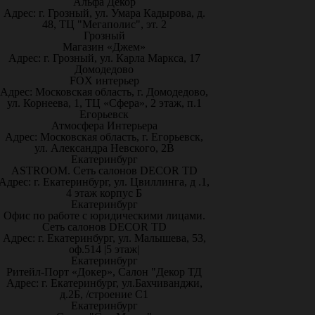
Альфа Декор
Адрес: г. Грозный, ул. Умара Кадырова, д.
48, ТЦ "Мегаполис", эт. 2
Грозный
Магазин «Джем»
Адрес: г. Грозный, ул. Карла Маркса, 17
Домодедово
FOX интерьер
Адрес: Московская область, г. Домодедово,
ул. Корнеева, 1, ТЦ «Сфера», 2 этаж, п.1
Егорьевск
Атмосфера Интерьера
Адрес: Московская область, г. Егорьевск,
ул. Александра Невского, 2В
Екатеринбург
ASTROOM. Сеть салонов DECOR TD
Адрес: г. Екатеринбург, ул. Цвиллинга, д .1,
4 этаж корпус Б
Екатеринбург
Офис по работе с юридическими лицами.
Сеть салонов DECOR TD
Адрес: г. Екатеринбург, ул. Малышева, 53,
оф.514 |5 этаж|
Екатеринбург
Ритейл-Порт «Докер», Салон "Декор ТД
Адрес: г. Екатеринбург, ул.Бахчиванджи,
д.2Б, /строение С1
Екатеринбург