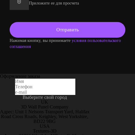
Приложите ее для просчета
Нажимая кнопку, вы принимаете
условия пользовательского
соглашения
Оформление заказа
Выберите свой город
UK
3D Wall Panel Company
Адрес: Unit 1 Nelsons Transport Yard, Halifax
Road Cross Roads, Keighley, West Yorkshire,
BD22 9BG
USA
Textures-3D