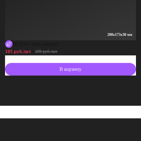
200x173x30 мм
HEKSA-shell (акция)
105 руб./шт
10
209 руб./шт
В корзину