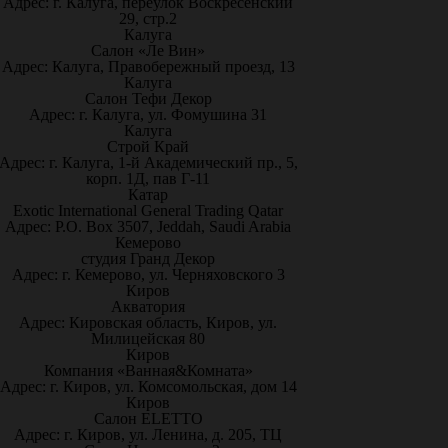
Адрес: г. Калуга, переулок Воскресенский
29, стр.2
Калуга
Салон «Ле Вин»
Адрес: Калуга, Правобережный проезд, 13
Калуга
Салон Тефи Декор
Адрес: г. Калуга, ул. Фомушина 31
Калуга
Строй Край
Адрес: г. Калуга, 1-й Академический пр., 5,
корп. 1Д, пав Г-11
Катар
Exotic International General Trading Qatar
Адрес: P.O. Box 3507, Jeddah, Saudi Arabia
Кемерово
студия Гранд Декор
Адрес: г. Кемерово, ул. Черняховского 3
Киров
Акватория
Адрес: Кировская область, Киров, ул.
Милицейская 80
Киров
Компания «Ванная&Комната»
Адрес: г. Киров, ул. Комсомольская, дом 14
Киров
Салон ELETTO
Адрес: г. Киров, ул. Ленина, д. 205, ТЦ