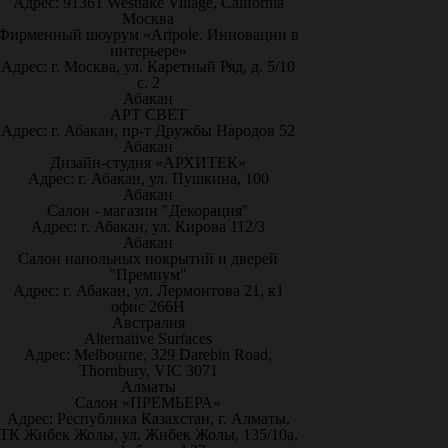
Адрес: 91361 Westlake Village, California
Москва
Фирменный шоурум «Artpole. Инновации в
интерьере»
Адрес: г. Москва, ул. Каретный Ряд, д. 5/10
с. 2
Абакан
АРТ СВЕТ
Адрес: г. Абакан, пр-т Дружбы Народов 52
Абакан
Дизайн-студия «АРХИТЕК»
Адрес: г. Абакан, ул. Пушкина, 100
Абакан
Салон - магазин "Декорация"
Адрес: г. Абакан, ул. Кирова 112/3
Абакан
Салон напольных покрытий и дверей
"Премиум"
Адрес: г. Абакан, ул. Лермонтова 21, к1
офис 266Н
Австралия
Alternative Surfaces
Адрес: Melbourne, 329 Darebin Road,
Thornbury, VIC 3071
Алматы
Салон «ПРЕМЬЕРА»
Адрес: Республика Казахстан, г. Алматы,
ТК Жибек Жолы, ул. Жибек Жолы, 135/10а,