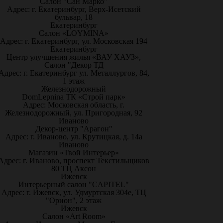
Салон "Сан Марко"
Адрес: г. Екатеринбург, Верх-Исетский
бульвар, 18
Екатеринбург
Салон «LOYMINA»
Адрес: г. Екатеринбург, ул. Московская 194
Екатеринбург
Центр улучшения жилья «ВАУ ХАУЗ»,
Салон "Декор ТД
Адрес: г. Екатеринбург ул. Металлургов, 84,
1 этаж
Железнодорожный
DomLepnina ТК «Строй парк»
Адрес: Московская область, г.
Железнодорожный, ул. Пригородная, 92
Иваново
Декор-центр "Арагон"
Адрес: г. Иваново, ул. Крутицкая, д. 14а
Иваново
Магазин «Твой Интерьер»
Адрес: г. Иваново, проспект Текстильщиков
80 ТЦ Аксон
Ижевск
Интерьерный салон "CAPITEL"
Адрес: г. Ижевск, ул. Удмуртская 304е, ТЦ
"Орион", 2 этаж
Ижевск
Салон «Art Room»