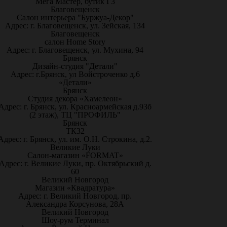
Мега Мастер, бутик Г3
Благовещенск
Салон интерьера "Буржуа-Декор"
Адрес: г. Благовещенск, ул. Зейская, 134
Благовещенск
салон Home Story
Адрес: г. Благовещенск, ул. Мухина, 94
Брянск
Дизайн-студия "Детали"
Адрес: г.Брянск, ул Войстроченко д.6
«Детали»
Брянск
Студия декора «Хамелеон»
Адрес: г. Брянск, ул. Красноармейская д.93б
(2 этаж), ТЦ "ПРОФИЛЬ"
Брянск
ТК32
Адрес: г. Брянск, ул. им. О.Н. Строкина, д.2.
Великие Луки
Салон-магазин «FORMAT»
Адрес: г. Великие Луки, пр. Октябрьский д.
60
Великий Новгород
Магазин «Квадратура»
Адрес: г. Великий Новгород, пр.
Александра Корсунова, 28А
Великий Новгород
Шоу-рум Терминал