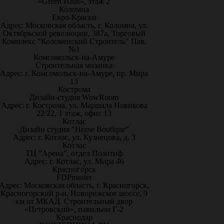
«Green Haus», этаж 2
Коломна
Евро-Краски
Адрес: Московская область, г. Коломна, ул.
Октябрьской революции, 387а, Торговый
Комплекс "Коломенский Строитель" Пав.
№1
Комсомольск-на-Амуре
Строительная мозаика
Адрес: г. Комсомольск-на-Амуре, пр. Мира
13
Кострома
Дизайн-студия WowRoom
Адрес: г. Кострома, ул. Маршала Новикова
22/22, 1 этаж, офис 13
Котлас
Дизайн студия "Home Boutique"
Адрес: г. Котлас, ул. Кузнецова, д. 3
Котлас
ТЦ "Арена", отдел Позитиф
Адрес: г. Котлас, ул. Мира 46
Красногорск
FDPmaster
Адрес: Московская область, г. Красногорск,
Красногорский р-н, Новорижское шоссе, 9
км от МКАД. Строительный двор
«Петровский», павильон Г-2
Краснодар