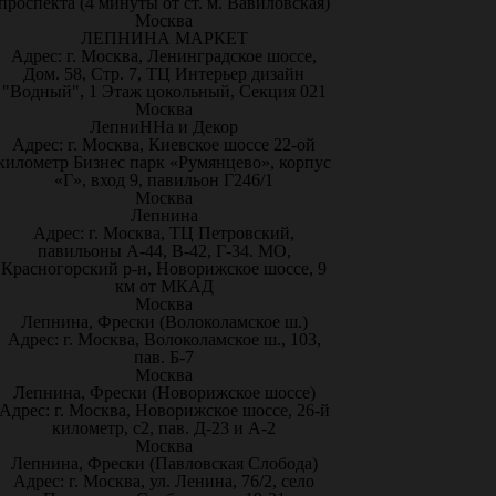
проспекта (4 минуты от ст. м. Вавиловская)
Москва
ЛЕПНИНА МАРКЕТ
Адрес: г. Москва, Ленинградское шоссе,
Дом. 58, Стр. 7, ТЦ Интерьер дизайн
"Водный", 1 Этаж цокольный, Секция 021
Москва
ЛепниННа и Декор
Адрес: г. Москва, Киевское шоссе 22-ой
километр Бизнес парк «Румянцево», корпус
«Г», вход 9, павильон Г246/1
Москва
Лепнина
Адрес: г. Москва, ТЦ Петровский,
павильоны А-44, В-42, Г-34. МО,
Красногорский р-н, Новорижское шоссе, 9
км от МКАД
Москва
Лепнина, Фрески (Волоколамское ш.)
Адрес: г. Москва, Волоколамское ш., 103,
пав. Б-7
Москва
Лепнина, Фрески (Новорижское шоссе)
Адрес: г. Москва, Новорижское шоссе, 26-й
километр, с2, пав. Д-23 и А-2
Москва
Лепнина, Фрески (Павловская Слобода)
Адрес: г. Москва, ул. Ленина, 76/2, село