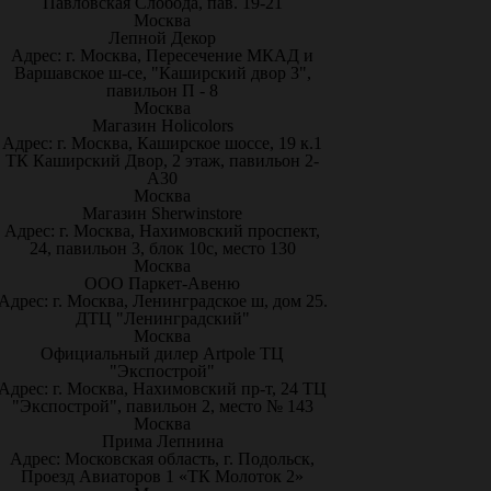
Павловская Слобода, пав. 19-21
Москва
Лепной Декор
Адрес: г. Москва, Пересечение МКАД и
Варшавское ш-се, "Каширский двор 3",
павильон П - 8
Москва
Магазин Holicolors
Адрес: г. Москва, Каширское шоссе, 19 к.1
ТК Каширский Двор, 2 этаж, павильон 2-
А30
Москва
Магазин Sherwinstore
Адрес: г. Москва, Нахимовский проспект,
24, павильон 3, блок 10с, место 130
Москва
ООО Паркет-Авeню
Адрес: г. Москва, Ленинградское ш, дом 25.
ДТЦ "Ленинградский"
Москва
Официальный дилер Artpole ТЦ
"Экспострой"
Адрес: г. Москва, Нахимовский пр-т, 24 ТЦ
"Экспострой", павильон 2, место № 143
Москва
Прима Лепнина
Адрес: Московская область, г. Подольск,
Проезд Авиаторов 1 «ТК Молоток 2»