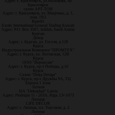
Адрес: г. Красноярск, ул.Молокова, 40
Красноярск
салон АРТ-ТОН
Адрес: г. Красноярск, ул. Маерчака, д. 1,
пом. 19/2
Кувейт
Exotic International General Trading Kuwait
Адрес: P.O. Box 3507, Jeddah, Saudi Arabia
Курган
Декор
Адрес: г. Курган, ул. Гоголя, д.128
Курск
Индустриальная Компания "ПРОМТЕХ"
Адрес: г. Курск, ул. Литовская, 12В
Курск
ООО "Вернисаж"
Адрес: г. Курск, пр-т Победы, д.10
Курск
Салон "Doka Design"
Адрес: г. Курск, пр-т Дружбы 9А, ТЦ
Европа 1 этаж
Латвия
SIA "Dekoplast" Latvia
Адрес: Piedrujas 11 - 203A, Riga, LV-1073
Липецк
LIFE DÉCOR
Адрес: г. Липецк, пл. Торговая, д. 2
Липецк