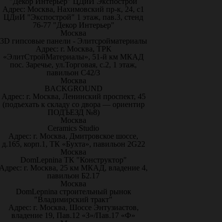
"Декор Интерьер" ЦДиИ Экспострой
Адрес: Москва, Нахимовский пр-к, 24, с1
ЦДиИ "Экспострой" 1 этаж, пав.3, стенд
76-77 "Декор Интерьер"
Москва
3D гипсовые панели - Элитсройматериалы
Адрес: г. Москва, ТРК
«ЭлитСтройМатериалы», 51-й км МКАД
пос. Заречье, ул.Торговая, с.2, 1 этаж,
павильон С42/3
Москва
BACKGROUND
Адрес: г. Москва, Ленинский проспект, 45
(подъехать к складу со двора — ориентир
ПОДЪЕЗД №8)
Москва
Ceramics Studio
Адрес: г. Москва, Дмитровское шоссе,
д.165, корп.1, ТК «Бухта», павильон 2G22
Москва
DomLepnina ТК "Конструктор"
Адрес: г. Москва, 25 км МКАД, владение 4,
павильон Б2.17
Москва
DomLepnina строительный рынок
"Владимирский тракт"
Адрес: г. Москва, Шоссе Энтузиастов,
владение 19, Пав.12 «З»/Пав.17 «Ф»