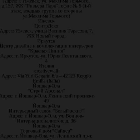
Адрес: г. Ижевск, ул. Максима Горького,
д.157, ЖК "Ривьера Парк", офис № 5 (1-й
этаж, входная группа со стороны
ул.Максима Горького)
Ижевск
ЦентрДеко
Адрес: Ижевск, улица Василия Тарасова, 7,
ЖК Новый город.
Иркутск
Центр дизайна и комплектации интерьеров
"Красная Линия"
Адрес: г. Иркутск, ул. Юрия Левитанского,
4
Италия
creativewall
Адрес: Via Yuri Gagarin 6/a – 42123 Reggio
Emilia (Italia)
Йошкар-Ола
"Строй Арсенал"
Адрес: г. Йошкар-Ола, Ленинский проспект
49
Йошкар-Ола
Интерьерный салон "Белый эскиз"
Адрес: г. Йошкар-Ола, ул. Воинов-
Интернационалистов, д. 36
Йошкар-Ола
Торговый дом "Сайвер"
Адрес: г. Йошкар-Ола, ул. Ленинский пр-т,