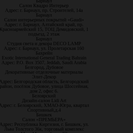
Барнаул
Салон Квадро Интерьер
Адрес: г. Барнаул, пр. Строителей, 14а
Барнаул
Салон интерьерных покрытий «Gaudi»
Адрес: г. Барнаул, Алтайский край, пр.
Красноармейский 15, ТОЦ Демидовский, 1
подъезд, 2 этаж
Барнаул
Студия света и декора DECO LAMP
Адрес: г. Барнаул, ул. Пролетарская 160
Бахрейн
Exotic International General Trading Bahrain
Адрес: P.O. Box 3507, Jeddah, Saudi Arabia
Белгород, Дубовое
Декоративные отделочные материалы
Элит-Декор
Адрес: Белгородская область, Белгородский
район, посёлок Дубовое, улица Шоссейная,
дом 2, офис 6.
Белоярский
Дизайн-салон Lidi Art
Адрес: г. Белоярский, ХМАО-Югра, квартал
Спортивный,д.4
Бишкек
Салон «ПРЕМЬЕРА»
Адрес: Республика Киргизия, г. Бишкек, ул.
Льва Толстого 36к, торговый комплекс