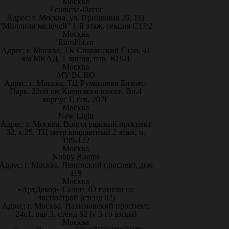
Москва
Ecumena-Decor
Адрес: г. Москва, ул. Пришвина 26, ТЦ
"Миллион мелочей" 1-й этаж, секция С17/2
Москва
EuroPlit.ru
Адрес: г. Москва, ТК Славянский Стан, 41
км МКАД, 1 линия, пав. В19/4
Москва
MY-BURO
Адрес: г. Москва, ТЦ Румянцево Бизнес-
Парк. 22ой км Киевского шоссе. Вл.4
корпус Г, сек. 207Г
Москва
New Light
Адрес: г. Москва, Волгоградский проспект
32, к 25. ТЦ метр квадратный 2 этаж, п.
199-122
Москва
Nobby Rooms
Адрес: г. Москва, Ленинский проспект, дом
119
Москва
«АртДекор» Салон 3D панели на
Экспострой (стенд 62)
Адрес: г. Москва, Нахимовский проспект,
24с1, пав.3, стенд 62 (у 3-го входа)
Москва