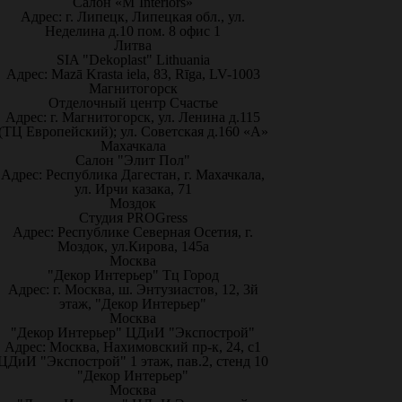
Салон «M`Interiors»
Адрес: г. Липецк, Липецкая обл., ул.
Неделина д.10 пом. 8 офис 1
Литва
SIA "Dekoplast" Lithuania
Адрес: Mazā Krasta iela, 83, Rīga, LV-1003
Магнитогорск
Отделочный центр Счастье
Адрес: г. Магнитогорск, ул. Ленина д.115
(ТЦ Европейский); ул. Советская д.160 «А»
Махачкала
Салон "Элит Пол"
Адрес: Республика Дагестан, г. Махачкала,
ул. Ирчи казака, 71
Моздок
Студия PROGress
Адрес: Республике Северная Осетия, г.
Моздок, ул.Кирова, 145а
Москва
"Декор Интерьер" Тц Город
Адрес: г. Москва, ш. Энтузиастов, 12, 3й
этаж, "Декор Интерьер"
Москва
"Декор Интерьер" ЦДиИ "Экспострой"
Адрес: Москва, Нахимовский пр-к, 24, с1
ЦДиИ "Экспострой" 1 этаж, пав.2, стенд 10
"Декор Интерьер"
Москва