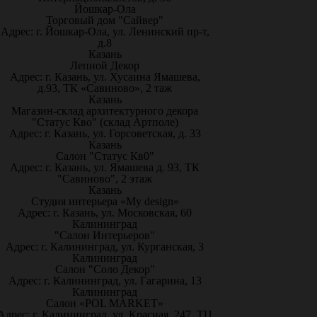
Йошкар-Ола
Торговый дом "Сайвер"
Адрес: г. Йошкар-Ола, ул. Ленинский пр-т,
д.8
Казань
Лепной Декор
Адрес: г. Казань, ул. Хусаина Ямашева,
д.93, ТК «Савиново», 2 таж
Казань
Магазин-склад архитектурного декора
"Статус Кво" (склад Артполе)
Адрес: г. Казань, ул. Горсоветская, д. 33
Казань
Салон "Статус Кв0"
Адрес: г. Казань, ул. Ямашева д. 93, ТК
"Савиново", 2 этаж
Казань
Студия интерьера «My design»
Адрес: г. Казань, ул. Московская, 60
Калининград
"Салон Интерьеров"
Адрес: г. Калининград, ул. Курганская, 3
Калининград
Салон "Соло Декор"
Адрес: г. Калининград, ул. Гагарина, 13
Калининград
Салон «POL MARKET»
Адрес: г. Калининград, ул. Красная, 247, ТЦ