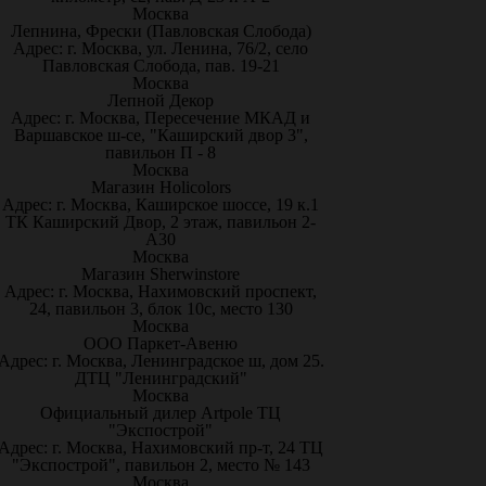
Москва
Лепнина, Фрески (Павловская Слобода)
Адрес: г. Москва, ул. Ленина, 76/2, село
Павловская Слобода, пав. 19-21
Москва
Лепной Декор
Адрес: г. Москва, Пересечение МКАД и
Варшавское ш-се, "Каширский двор 3",
павильон П - 8
Москва
Магазин Holicolors
Адрес: г. Москва, Каширское шоссе, 19 к.1
ТК Каширский Двор, 2 этаж, павильон 2-
А30
Москва
Магазин Sherwinstore
Адрес: г. Москва, Нахимовский проспект,
24, павильон 3, блок 10с, место 130
Москва
ООО Паркет-Авeню
Адрес: г. Москва, Ленинградское ш, дом 25.
ДТЦ "Ленинградский"
Москва
Официальный дилер Artpole ТЦ
"Экспострой"
Адрес: г. Москва, Нахимовский пр-т, 24 ТЦ
"Экспострой", павильон 2, место № 143
Москва