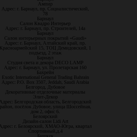
Ампир
Адрес: г. Барнаул, пр. Социалистический,
78
Барнаул
Салон Квадро Интерьер
Адрес: г. Барнаул, пр. Строителей, 14а
Барнаул
Салон интерьерных покрытий «Gaudi»
Адрес: г. Барнаул, Алтайский край, пр.
Красноармейский 15, ТОЦ Демидовский, 1
подъезд, 2 этаж
Барнаул
Студия света и декора DECO LAMP
Адрес: г. Барнаул, ул. Пролетарская 160
Бахрейн
Exotic International General Trading Bahrain
Адрес: P.O. Box 3507, Jeddah, Saudi Arabia
Белгород, Дубовое
Декоративные отделочные материалы
Элит-Декор
Адрес: Белгородская область, Белгородский
район, посёлок Дубовое, улица Шоссейная,
дом 2, офис 6.
Белоярский
Дизайн-салон Lidi Art
Адрес: г. Белоярский, ХМАО-Югра, квартал
Спортивный,д.4
Бишкек