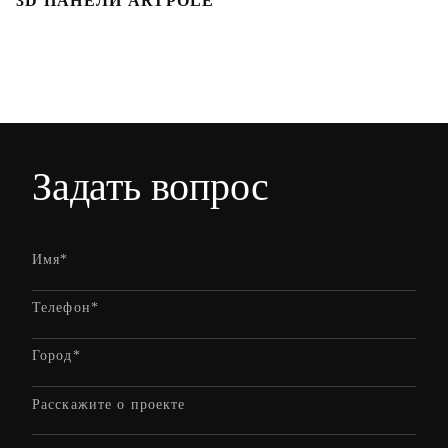
3D ПАНЕЛИ ARTPOLE
Л
Задать вопрос