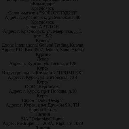
«Командор»
Красноярск
Салон-магазин "КОЛОРСТУДИЯ"
Адрес: г. Красноярск, ул.Молокова, 40
Красноярск
салон АРТ-ТОН
Адрес: г. Красноярск, ул. Маерчака, д. 1,
пом. 19/2
Кувейт
Exotic International General Trading Kuwait
Адрес: P.O. Box 3507, Jeddah, Saudi Arabia
Курган
Декор
Адрес: г. Курган, ул. Гоголя, д.128
Курск
Индустриальная Компания "ПРОМТЕХ"
Адрес: г. Курск, ул. Литовская, 12В
Курск
ООО "Вернисаж"
Адрес: г. Курск, пр-т Победы, д.10
Курск
Салон "Doka Design"
Адрес: г. Курск, пр-т Дружбы 9А, ТЦ
Европа 1 этаж
Латвия
SIA "Dekoplast" Latvia
Адрес: Piedrujas 11 - 203A, Riga, LV-1073
Липецк