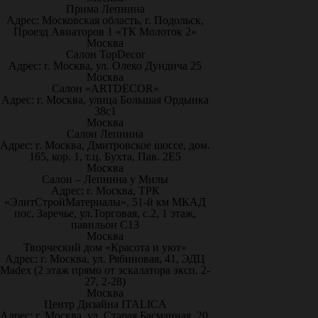
Прима Лепнина
Адрес: Московская область, г. Подольск,
Проезд Авиаторов 1 «ТК Молоток 2»
Москва
Салон TopDecor
Адрес: г. Москва, ул. Олеко Дундича 25
Москва
Салон «ARTDECOR»
Адрес: г. Москва, улица Большая Ордынка
38с1
Москва
Салон Лепнина
Адрес: г. Москва, Дмитровское шоссе, дом.
165, кор. 1, т.ц. Бухта, Пав. 2Е5
Москва
Салон – Лепнина у Милы
Адрес: г. Москва, ТРК
«ЭлитСтройМатериалы», 51-й км МКАД
пос. Заречье, ул.Торговая, с.2, 1 этаж,
павильон С13
Москва
Творческий дом «Красота и уют»
Адрес: г. Москва, ул. Рябиновая, 41, ЭДЦ
Madex (2 этаж прямо от эскалатора эксп. 2-
27, 2-28)
Москва
Центр Дизайна ITALICA
Адрес: г. Москва, ул. Старая Басманная, 20,