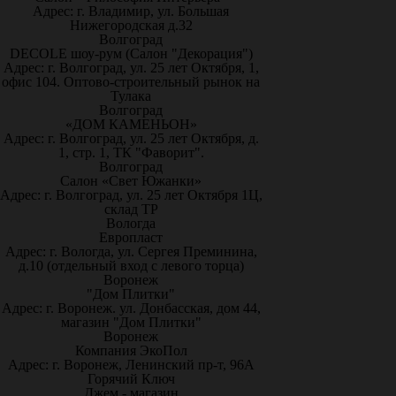
Адрес: г. Владимир, ул. Большая
Нижегородская д.32
Волгоград
DECOLE шоу-рум (Салон "Декорация")
Адрес: г. Волгоград, ул. 25 лет Октября, 1,
офис 104. Оптово-строительный рынок на
Тулака
Волгоград
«ДОМ КАМЕНЬОН»
Адрес: г. Волгоград, ул. 25 лет Октября, д.
1, стр. 1, ТК "Фаворит".
Волгоград
Салон «Свет Южанки»
Адрес: г. Волгоград, ул. 25 лет Октября 1Ц,
склад ТР
Вологда
Европласт
Адрес: г. Вологда, ул. Сергея Преминина,
д.10 (отдельный вход с левого торца)
Воронеж
"Дом Плитки"
Адрес: г. Воронеж. ул. Донбасская, дом 44,
магазин "Дом Плитки"
Воронеж
Компания ЭкоПол
Адрес: г. Воронеж, Ленинский пр-т, 96А
Горячий Ключ
Джем - магазин