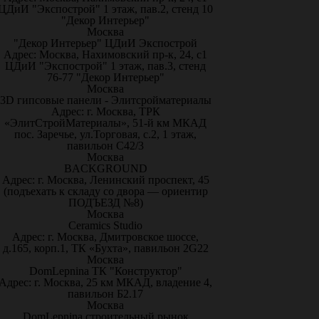
ЦДиИ "Экспострой" 1 этаж, пав.2, стенд 10
"Декор Интерьер"
Москва
"Декор Интерьер" ЦДиИ Экспострой
Адрес: Москва, Нахимовский пр-к, 24, с1
ЦДиИ "Экспострой" 1 этаж, пав.3, стенд
76-77 "Декор Интерьер"
Москва
3D гипсовые панели - Элитсройматериалы
Адрес: г. Москва, ТРК
«ЭлитСтройМатериалы», 51-й км МКАД
пос. Заречье, ул.Торговая, с.2, 1 этаж,
павильон С42/3
Москва
BACKGROUND
Адрес: г. Москва, Ленинский проспект, 45
(подъехать к складу со двора — ориентир
ПОДЪЕЗД №8)
Москва
Ceramics Studio
Адрес: г. Москва, Дмитровское шоссе,
д.165, корп.1, ТК «Бухта», павильон 2G22
Москва
DomLepnina ТК "Конструктор"
Адрес: г. Москва, 25 км МКАД, владение 4,
павильон Б2.17
Москва
DomLepnina строительный рынок