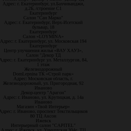
Адрес: г. Екатеринбург, ул.Бахчиванджи,
д.2Б, /строение С1
Екатеринбург
Салон "Сан Марко"
Адрес: г. Екатеринбург, Верх-Исетский
бульвар, 18
Екатеринбург
Салон «LOYMINA»
Адрес: г. Екатеринбург, ул. Московская 194
Екатеринбург
Центр улучшения жилья «ВАУ ХАУЗ»,
Салон "Декор ТД
Адрес: г. Екатеринбург ул. Металлургов, 84,
1 этаж
Железнодорожный
DomLepnina ТК «Строй парк»
Адрес: Московская область, г.
Железнодорожный, ул. Пригородная, 92
Иваново
Декор-центр "Арагон"
Адрес: г. Иваново, ул. Крутицкая, д. 14а
Иваново
Магазин «Твой Интерьер»
Адрес: г. Иваново, проспект Текстильщиков
80 ТЦ Аксон
Ижевск
Интерьерный салон "CAPITEL"
Адрес: г. Ижевск, ул. Удмуртская 304е, ТЦ