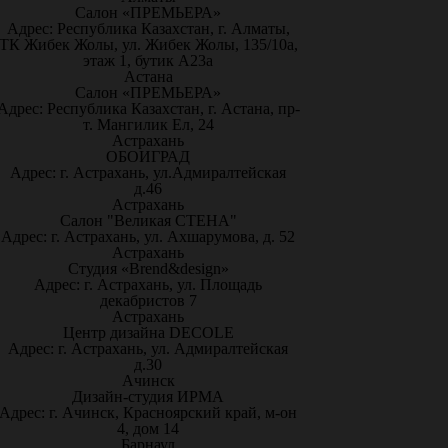
Салон «ПРЕМЬЕРА»
Адрес: Республика Казахстан, г. Алматы,
ТК Жибек Жолы, ул. Жибек Жолы, 135/10а,
этаж 1, бутик А23а
Астана
Салон «ПРЕМЬЕРА»
Адрес: Республика Казахстан, г. Астана, пр-
т. Мангилик Ел, 24
Астрахань
ОБОИГРАД
Адрес: г. Астрахань, ул.Адмиралтейская
д.46
Астрахань
Салон "Великая СТЕНА"
Адрес: г. Астрахань, ул. Ахшарумова, д. 52
Астрахань
Студия «Brend&design»
Адрес: г. Астрахань, ул. Площадь
декабристов 7
Астрахань
Центр дизайна DECOLE
Адрес: г. Астрахань, ул. Адмиралтейская
д.30
Ачинск
Дизайн-студия ИРМА
Адрес: г. Ачинск, Красноярский край, м-он
4, дом 14
Барнаул