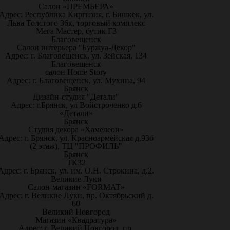
Салон «ПРЕМЬЕРА»
Адрес: Республика Киргизия, г. Бишкек, ул.
Льва Толстого 36к, торговый комплекс
Мега Мастер, бутик Г3
Благовещенск
Салон интерьера "Буржуа-Декор"
Адрес: г. Благовещенск, ул. Зейская, 134
Благовещенск
салон Home Story
Адрес: г. Благовещенск, ул. Мухина, 94
Брянск
Дизайн-студия "Детали"
Адрес: г.Брянск, ул Войстроченко д.6
«Детали»
Брянск
Студия декора «Хамелеон»
Адрес: г. Брянск, ул. Красноармейская д.93б
(2 этаж), ТЦ "ПРОФИЛЬ"
Брянск
ТК32
Адрес: г. Брянск, ул. им. О.Н. Строкина, д.2.
Великие Луки
Салон-магазин «FORMAT»
Адрес: г. Великие Луки, пр. Октябрьский д.
60
Великий Новгород
Магазин «Квадратура»
Адрес: г. Великий Новгород, пр.