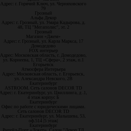
Адрес: г. Горячий Ключ, ул. Черняховского
79
Грозный
Альфа Декор
Адрес: г. Грозный, ул. Умара Кадырова, д.
48, ТЦ "Мегаполис", эт. 2
Грозный
Магазин «Джем»
Адрес: г. Грозный, ул. Карла Маркса, 17
Домодедово
FOX интерьер
Адрес: Московская область, г. Домодедово,
ул. Корнеева, 1, ТЦ «Сфера», 2 этаж, п.1
Егорьевск
Атмосфера Интерьера
Адрес: Московская область, г. Егорьевск,
ул. Александра Невского, 2В
Екатеринбург
ASTROOM. Сеть салонов DECOR TD
Адрес: г. Екатеринбург, ул. Цвиллинга, д .1,
4 этаж корпус Б
Екатеринбург
Офис по работе с юридическими лицами.
Сеть салонов DECOR TD
Адрес: г. Екатеринбург, ул. Малышева, 53,
оф.514 |5 этаж|
Екатеринбург
Ритейл-Порт «Докер», Салон "Декор ТД