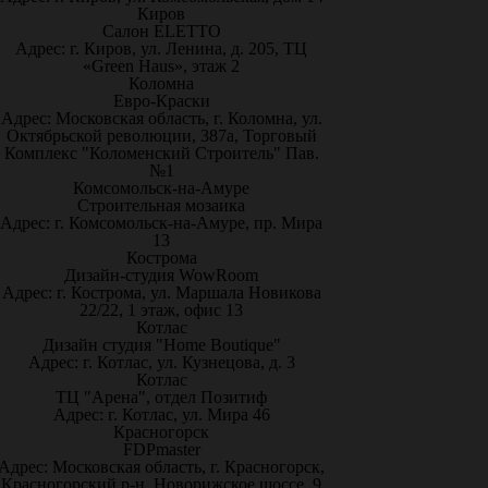
Киров
Салон ELETTO
Адрес: г. Киров, ул. Ленина, д. 205, ТЦ
«Green Haus», этаж 2
Коломна
Евро-Краски
Адрес: Московская область, г. Коломна, ул.
Октябрьской революции, 387а, Торговый
Комплекс "Коломенский Строитель" Пав.
№1
Комсомольск-на-Амуре
Строительная мозаика
Адрес: г. Комсомольск-на-Амуре, пр. Мира
13
Кострома
Дизайн-студия WowRoom
Адрес: г. Кострома, ул. Маршала Новикова
22/22, 1 этаж, офис 13
Котлас
Дизайн студия "Home Boutique"
Адрес: г. Котлас, ул. Кузнецова, д. 3
Котлас
ТЦ "Арена", отдел Позитиф
Адрес: г. Котлас, ул. Мира 46
Красногорск
FDPmaster
Адрес: Московская область, г. Красногорск,
Красногорский р-н, Новорижское шоссе, 9