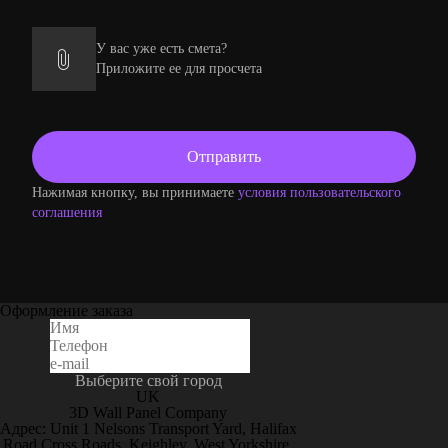
У вас уже есть смета?
Приложите ее для просчета
Нажимая кнопку, вы принимаете
условия пользовательского
соглашения
Оформление заказа
Выберите свой город
UK
3D Wall Panel Company
Адрес: Unit 1 Nelsons Transport Yard, Halifax
Road Cross Roads, Keighley, West Yorkshire,