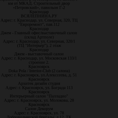
км от МКАД. Строительный двор
«Петровский», павильон Г-2
Краснодар
ВСЯЛЕПНИНА.РУ
Адрес: г. Краснодар, ул. Северная, 320, ТЦ
"Евроремонт", пав.112
Краснодар
Джем - Главный офис/выставочный салон
(склад Артполе)
Адрес: г. Краснодар, ул. Северная, 320/1
(ТЦ "Интерьер"), 2 этаж
Краснодар
Джем - выставочный салон
Адрес: г. Краснодар, ул. Московская 133/1
строение 2.
Красноярск
Doka Pola / Interior-Club (2 салона)
Адрес: г. Красноярск, ул.Алекссеева, д. 51
Красноярск
Архитек дизайн студия
Адрес: г. Красноярск, ул. Бограда 113
Красноярск
Интерьерный салон "Палладио"
Адрес: г. Красноярск, ул. Молокова, 28
Красноярск
Салон Декорум
Адрес: г. Красноярск, ул. 78
Добровольческой бригады, д.12, ТК