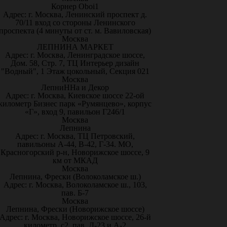
Корнер Oboi1
Адрес: г. Москва, Ленинский проспект д.
70/11 вход со стороны Ленинского
проспекта (4 минуты от ст. м. Вавиловская)
Москва
ЛЕПНИНА МАРКЕТ
Адрес: г. Москва, Ленинградское шоссе,
Дом. 58, Стр. 7, ТЦ Интерьер дизайн
"Водный", 1 Этаж цокольный, Секция 021
Москва
ЛепниННа и Декор
Адрес: г. Москва, Киевское шоссе 22-ой
километр Бизнес парк «Румянцево», корпус
«Г», вход 9, павильон Г246/1
Москва
Лепнина
Адрес: г. Москва, ТЦ Петровский,
павильоны А-44, В-42, Г-34. МО,
Красногорский р-н, Новорижское шоссе, 9
км от МКАД
Москва
Лепнина, Фрески (Волоколамское ш.)
Адрес: г. Москва, Волоколамское ш., 103,
пав. Б-7
Москва
Лепнина, Фрески (Новорижское шоссе)
Адрес: г. Москва, Новорижское шоссе, 26-й
километр, с2, пав. Д-23 и А-2