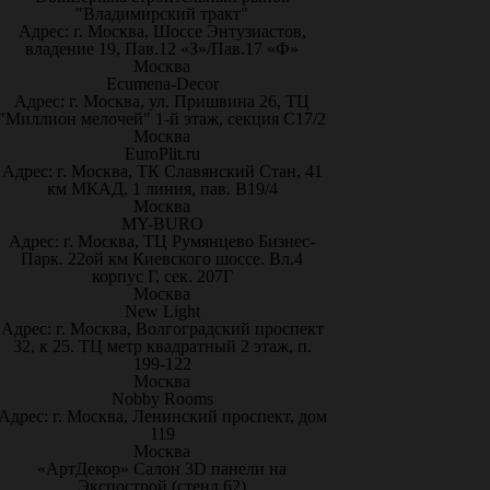
"Владимирский тракт"
Адрес: г. Москва, Шоссе Энтузиастов,
владение 19, Пав.12 «З»/Пав.17 «Ф»
Москва
Ecumena-Decor
Адрес: г. Москва, ул. Пришвина 26, ТЦ
"Миллион мелочей" 1-й этаж, секция С17/2
Москва
EuroPlit.ru
Адрес: г. Москва, ТК Славянский Стан, 41
км МКАД, 1 линия, пав. В19/4
Москва
MY-BURO
Адрес: г. Москва, ТЦ Румянцево Бизнес-
Парк. 22ой км Киевского шоссе. Вл.4
корпус Г, сек. 207Г
Москва
New Light
Адрес: г. Москва, Волгоградский проспект
32, к 25. ТЦ метр квадратный 2 этаж, п.
199-122
Москва
Nobby Rooms
Адрес: г. Москва, Ленинский проспект, дом
119
Москва
«АртДекор» Салон 3D панели на
Экспострой (стенд 62)