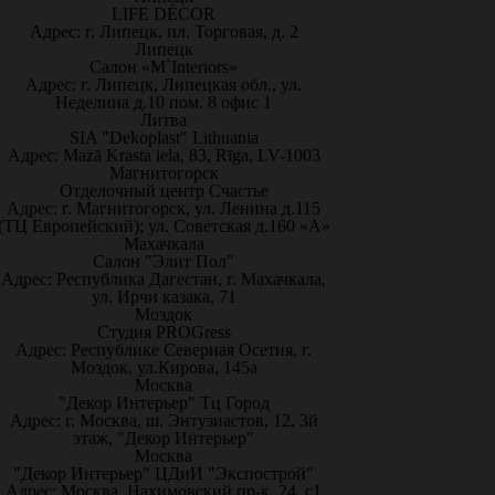
LIFE DÉCOR
Адрес: г. Липецк, пл. Торговая, д. 2
Липецк
Салон «M`Interiors»
Адрес: г. Липецк, Липецкая обл., ул.
Неделина д.10 пом. 8 офис 1
Литва
SIA "Dekoplast" Lithuania
Адрес: Mazā Krasta iela, 83, Rīga, LV-1003
Магнитогорск
Отделочный центр Счастье
Адрес: г. Магнитогорск, ул. Ленина д.115
(ТЦ Европейский); ул. Советская д.160 «А»
Махачкала
Салон "Элит Пол"
Адрес: Республика Дагестан, г. Махачкала,
ул. Ирчи казака, 71
Моздок
Студия PROGress
Адрес: Республике Северная Осетия, г.
Моздок, ул.Кирова, 145а
Москва
"Декор Интерьер" Тц Город
Адрес: г. Москва, ш. Энтузиастов, 12, 3й
этаж, "Декор Интерьер"
Москва
"Декор Интерьер" ЦДиИ "Экспострой"
Адрес: Москва, Нахимовский пр-к, 24, с1