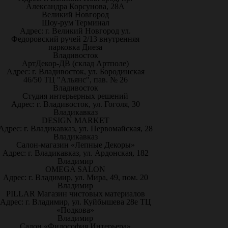
Александра Корсунова, 28А
Великий Новгород
Шоу-рум Терминал
Адрес: г. Великий Новгород ул.
Федоровский ручей 2/13 внутренняя
парковка Диеза
Владивосток
АртДекор-ДВ (склад Артполе)
Адрес: г. Владивосток, ул. Бородинская
46/50 ТЦ "Альянс", пав. № 26
Владивосток
Студия интерьерных решений
Адрес: г. Владивосток, ул. Гоголя, 30
Владикавказ
DESIGN MARKET
Адрес: г. Владикавказ, ул. Первомайская, 28
Владикавказ
Салон-магазин «Лепные Декоры»
Адрес: г. Владикавказ, ул. Ардонская, 182
Владимир
OMEGA SALON
Адрес: г. Владимир, ул. Мира, 49, пом. 20
Владимир
PILLAR Магазин чистовых материалов
Адрес: г. Владимир, ул. Куйбышева 28е ТЦ
«Подкова»
Владимир
Салон «Философия Интерьера»