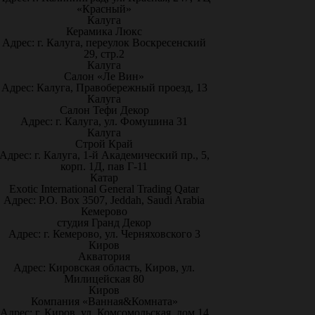
«Красный»
Калуга
Керамика Люкс
Адрес: г. Калуга, переулок Воскресенский
29, стр.2
Калуга
Салон «Ле Вин»
Адрес: Калуга, Правобережный проезд, 13
Калуга
Салон Тефи Декор
Адрес: г. Калуга, ул. Фомушина 31
Калуга
Строй Край
Адрес: г. Калуга, 1-й Академический пр., 5,
корп. 1Д, пав Г-11
Катар
Exotic International General Trading Qatar
Адрес: P.O. Box 3507, Jeddah, Saudi Arabia
Кемерово
студия Гранд Декор
Адрес: г. Кемерово, ул. Черняховского 3
Киров
Акватория
Адрес: Кировская область, Киров, ул.
Милицейская 80
Киров
Компания «Ванная&Комната»
Адрес: г. Киров, ул. Комсомольская, дом 14