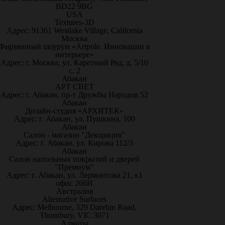
BD22 9BG
USA
Textures-3D
Адрес: 91361 Westlake Village, California
Москва
Фирменный шоурум «Artpole. Инновации в
интерьере»
Адрес: г. Москва, ул. Каретный Ряд, д. 5/10
с. 2
Абакан
АРТ СВЕТ
Адрес: г. Абакан, пр-т Дружбы Народов 52
Абакан
Дизайн-студия «АРХИТЕК»
Адрес: г. Абакан, ул. Пушкина, 100
Абакан
Салон - магазин "Декорация"
Адрес: г. Абакан, ул. Кирова 112/3
Абакан
Салон напольных покрытий и дверей
"Премиум"
Адрес: г. Абакан, ул. Лермонтова 21, к1
офис 266Н
Австралия
Alternative Surfaces
Адрес: Melbourne, 329 Darebin Road,
Thornbury, VIC 3071
Алматы