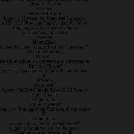
"Орион", 2 этаж
Ижевск
Салон «Art Room»
Адрес: г. Ижевск, ул. Максима Горького,
д.157, ЖК "Ривьера Парк", офис № 5 (1-й
этаж, входная группа со стороны
ул.Максима Горького)
Ижевск
ЦентрДеко
Адрес: Ижевск, улица Василия Тарасова, 7,
ЖК Новый город.
Иркутск
Центр дизайна и комплектации интерьеров
"Красная Линия"
Адрес: г. Иркутск, ул. Юрия Левитанского,
4
Италия
creativewall
Адрес: Via Yuri Gagarin 6/a – 42123 Reggio
Emilia (Italia)
Йошкар-Ола
"Строй Арсенал"
Адрес: г. Йошкар-Ола, Ленинский проспект
49
Йошкар-Ола
Интерьерный салон "Белый эскиз"
Адрес: г. Йошкар-Ола, ул. Воинов-
Интернационалистов, д. 36