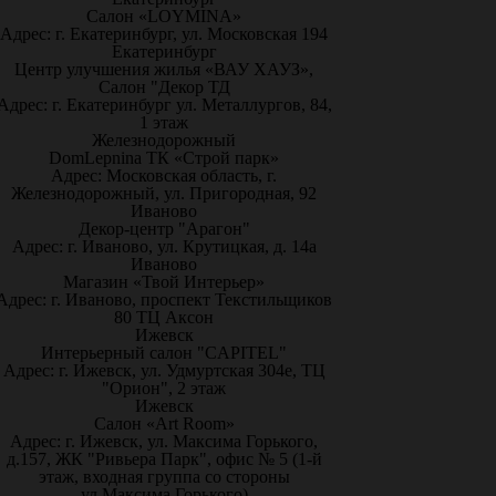
Салон «LOYMINA»
Адрес: г. Екатеринбург, ул. Московская 194
Екатеринбург
Центр улучшения жилья «ВАУ ХАУЗ»,
Салон "Декор ТД
Адрес: г. Екатеринбург ул. Металлургов, 84,
1 этаж
Железнодорожный
DomLepnina ТК «Строй парк»
Адрес: Московская область, г.
Железнодорожный, ул. Пригородная, 92
Иваново
Декор-центр "Арагон"
Адрес: г. Иваново, ул. Крутицкая, д. 14а
Иваново
Магазин «Твой Интерьер»
Адрес: г. Иваново, проспект Текстильщиков
80 ТЦ Аксон
Ижевск
Интерьерный салон "CAPITEL"
Адрес: г. Ижевск, ул. Удмуртская 304е, ТЦ
"Орион", 2 этаж
Ижевск
Салон «Art Room»
Адрес: г. Ижевск, ул. Максима Горького,
д.157, ЖК "Ривьера Парк", офис № 5 (1-й
этаж, входная группа со стороны
ул.Максима Горького)