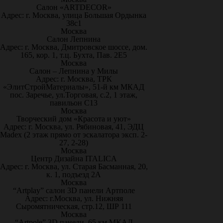
Салон «ARTDECOR»
Адрес: г. Москва, улица Большая Ордынка
38с1
Москва
Салон Лепнина
Адрес: г. Москва, Дмитровское шоссе, дом.
165, кор. 1, т.ц. Бухта, Пав. 2Е5
Москва
Салон – Лепнина у Милы
Адрес: г. Москва, ТРК
«ЭлитСтройМатериалы», 51-й км МКАД
пос. Заречье, ул.Торговая, с.2, 1 этаж,
павильон С13
Москва
Творческий дом «Красота и уют»
Адрес: г. Москва, ул. Рябиновая, 41, ЭДЦ
Madex (2 этаж прямо от эскалатора эксп. 2-
27, 2-28)
Москва
Центр Дизайна ITALICA
Адрес: г. Москва, ул. Старая Басманная, 20,
к. 1, подъезд 2А
Москва
“Artplay” салон 3D панели Артполе
Адрес: г.Москва, ул. Нижняя
Сыромятническая, стр.12, ШР 111
Москва
“Artpole” 3D панели, 65 км МКАД