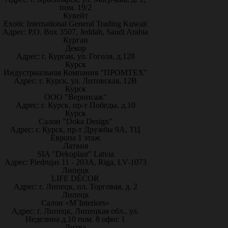
пом. 19/2
Кувейт
Exotic International General Trading Kuwait
Адрес: P.O. Box 3507, Jeddah, Saudi Arabia
Курган
Декор
Адрес: г. Курган, ул. Гоголя, д.128
Курск
Индустриальная Компания "ПРОМТЕХ"
Адрес: г. Курск, ул. Литовская, 12В
Курск
ООО "Вернисаж"
Адрес: г. Курск, пр-т Победы, д.10
Курск
Салон "Doka Design"
Адрес: г. Курск, пр-т Дружбы 9А, ТЦ
Европа 1 этаж
Латвия
SIA "Dekoplast" Latvia
Адрес: Piedrujas 11 - 203A, Riga, LV-1073
Липецк
LIFE DÉCOR
Адрес: г. Липецк, пл. Торговая, д. 2
Липецк
Салон «M`Interiors»
Адрес: г. Липецк, Липецкая обл., ул.
Неделина д.10 пом. 8 офис 1
Литва