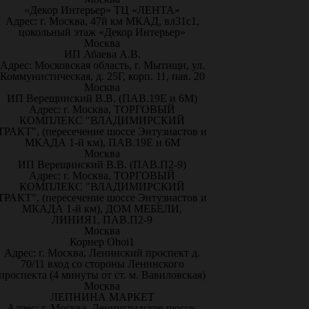
«Декор Интерьер» ТЦ «ЛЕНТА»
Адрес: г. Москва, 47й км МКАД, вл31с1,
цокольный этаж «Декор Интерьер»
Москва
ИП Абаева А.В.
Адрес: Московская область, г. Мытищи, ул.
Коммунистическая, д. 25Г, корп. 11, пав. 20
Москва
ИП Верещинский В.В. (ПАВ.19Е и 6М)
Адрес: г. Москва, ТОРГОВЫЙ
КОМПЛЕКС "ВЛАДИМИРСКИЙ
ТРАКТ", (пересечение шоссе Энтузиастов и
МКАДА 1-й км), ПАВ.19Е и 6М
Москва
ИП Верещинский В.В. (ПАВ.П2-9)
Адрес: г. Москва, ТОРГОВЫЙ
КОМПЛЕКС "ВЛАДИМИРСКИЙ
ТРАКТ", (пересечение шоссе Энтузиастов и
МКАДА 1-й км), ДОМ МЕБЕЛИ,
ЛИНИЯ1, ПАВ.П2-9
Москва
Корнер Oboi1
Адрес: г. Москва, Ленинский проспект д.
70/11 вход со стороны Ленинского
проспекта (4 минуты от ст. м. Вавиловская)
Москва
ЛЕПНИНА МАРКЕТ
Адрес: г. Москва, Ленинградское шоссе,