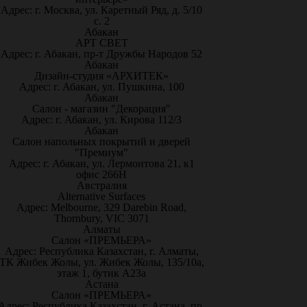
Адрес: г. Москва, ул. Каретный Ряд, д. 5/10
с. 2
Абакан
АРТ СВЕТ
Адрес: г. Абакан, пр-т Дружбы Народов 52
Абакан
Дизайн-студия «АРХИТЕК»
Адрес: г. Абакан, ул. Пушкина, 100
Абакан
Салон - магазин "Декорация"
Адрес: г. Абакан, ул. Кирова 112/3
Абакан
Салон напольных покрытий и дверей
"Премиум"
Адрес: г. Абакан, ул. Лермонтова 21, к1
офис 266Н
Австралия
Alternative Surfaces
Адрес: Melbourne, 329 Darebin Road,
Thornbury, VIC 3071
Алматы
Салон «ПРЕМЬЕРА»
Адрес: Республика Казахстан, г. Алматы,
ТК Жибек Жолы, ул. Жибек Жолы, 135/10а,
этаж 1, бутик А23а
Астана
Салон «ПРЕМЬЕРА»
Адрес: Республика Казахстан, г. Астана, пр-