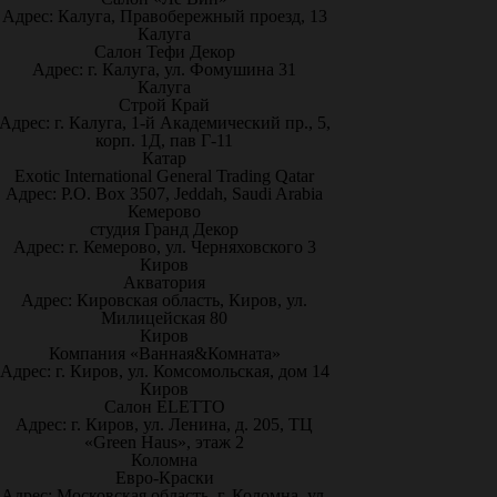
Адрес: Калуга, Правобережный проезд, 13
Калуга
Салон Тефи Декор
Адрес: г. Калуга, ул. Фомушина 31
Калуга
Строй Край
Адрес: г. Калуга, 1-й Академический пр., 5,
корп. 1Д, пав Г-11
Катар
Exotic International General Trading Qatar
Адрес: P.O. Box 3507, Jeddah, Saudi Arabia
Кемерово
студия Гранд Декор
Адрес: г. Кемерово, ул. Черняховского 3
Киров
Акватория
Адрес: Кировская область, Киров, ул.
Милицейская 80
Киров
Компания «Ванная&Комната»
Адрес: г. Киров, ул. Комсомольская, дом 14
Киров
Салон ELETTO
Адрес: г. Киров, ул. Ленина, д. 205, ТЦ
«Green Haus», этаж 2
Коломна
Евро-Краски
Адрес: Московская область, г. Коломна, ул.