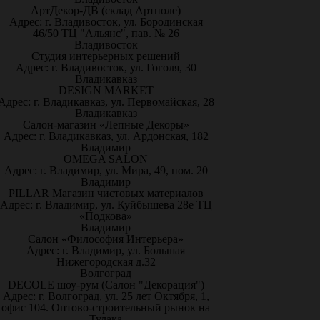
АртДекор-ДВ (склад Артполе)
Адрес: г. Владивосток, ул. Бородинская
46/50 ТЦ "Альянс", пав. № 26
Владивосток
Студия интерьерных решений
Адрес: г. Владивосток, ул. Гоголя, 30
Владикавказ
DESIGN MARKET
Адрес: г. Владикавказ, ул. Первомайская, 28
Владикавказ
Салон-магазин «Лепные Декоры»
Адрес: г. Владикавказ, ул. Ардонская, 182
Владимир
OMEGA SALON
Адрес: г. Владимир, ул. Мира, 49, пом. 20
Владимир
PILLAR Магазин чистовых материалов
Адрес: г. Владимир, ул. Куйбышева 28е ТЦ
«Подкова»
Владимир
Салон «Философия Интерьера»
Адрес: г. Владимир, ул. Большая
Нижегородская д.32
Волгоград
DECOLE шоу-рум (Салон "Декорация")
Адрес: г. Волгоград, ул. 25 лет Октября, 1,
офис 104. Оптово-строительный рынок на
Тулака