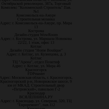
Октябрьской революции, 387а, Торговый
Комплекс "Коломенский Строитель" Пав.
№1
Комсомольск-на-Амуре
Строительная мозаика
Адрес: г. Комсомольск-на-Амуре, пр. Мира
13
Кострома
Дизайн-студия WowRoom
Адрес: г. Кострома, ул. Маршала Новикова
22/22, 1 этаж, офис 13
Котлас
Дизайн студия "Home Boutique"
Адрес: г. Котлас, ул. Кузнецова, д. 3
Котлас
ТЦ "Арена", отдел Позитиф
Адрес: г. Котлас, ул. Мира 46
Красногорск
FDPmaster
Адрес: Московская область, г. Красногорск,
Красногорский р-н, Новорижское шоссе, 9
км от МКАД. Строительный двор
«Петровский», павильон Г-2
Краснодар
ВСЯЛЕПНИНА.РУ
Адрес: г. Краснодар, ул. Северная, 320, ТЦ
"Евроремонт", пав.112
Краснодар