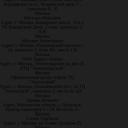
Варшавское ш-се, "Каширский двор 3",
павильон П - 8
Москва
Магазин Holicolors
Адрес: г. Москва, Каширское шоссе, 19 к.1
ТК Каширский Двор, 2 этаж, павильон 2-
А30
Москва
Магазин Sherwinstore
Адрес: г. Москва, Нахимовский проспект,
24, павильон 3, блок 10с, место 130
Москва
ООО Паркет-Авeню
Адрес: г. Москва, Ленинградское ш, дом 25.
ДТЦ "Ленинградский"
Москва
Официальный дилер Artpole ТЦ
"Экспострой"
Адрес: г. Москва, Нахимовский пр-т, 24 ТЦ
"Экспострой", павильон 2, место № 143
Москва
Прима Лепнина
Адрес: Московская область, г. Подольск,
Проезд Авиаторов 1 «ТК Молоток 2»
Москва
Салон TopDecor
Адрес: г. Москва, ул. Олеко Дундича 25
Москва