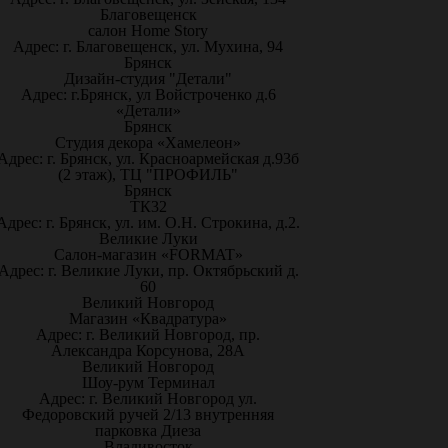
Благовещенск
салон Home Story
Адрес: г. Благовещенск, ул. Мухина, 94
Брянск
Дизайн-студия "Детали"
Адрес: г.Брянск, ул Войстроченко д.6
«Детали»
Брянск
Студия декора «Хамелеон»
Адрес: г. Брянск, ул. Красноармейская д.93б
(2 этаж), ТЦ "ПРОФИЛЬ"
Брянск
ТК32
Адрес: г. Брянск, ул. им. О.Н. Строкина, д.2.
Великие Луки
Салон-магазин «FORMAT»
Адрес: г. Великие Луки, пр. Октябрьский д.
60
Великий Новгород
Магазин «Квадратура»
Адрес: г. Великий Новгород, пр.
Александра Корсунова, 28А
Великий Новгород
Шоу-рум Терминал
Адрес: г. Великий Новгород ул.
Федоровский ручей 2/13 внутренняя
парковка Диеза
Владивосток