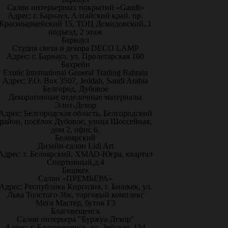
Салон интерьерных покрытий «Gaudi»
Адрес: г. Барнаул, Алтайский край, пр.
Красноармейский 15, ТОЦ Демидовский, 1
подъезд, 2 этаж
Барнаул
Студия света и декора DECO LAMP
Адрес: г. Барнаул, ул. Пролетарская 160
Бахрейн
Exotic International General Trading Bahrain
Адрес: P.O. Box 3507, Jeddah, Saudi Arabia
Белгород, Дубовое
Декоративные отделочные материалы
Элит-Декор
Адрес: Белгородская область, Белгородский
район, посёлок Дубовое, улица Шоссейная,
дом 2, офис 6.
Белоярский
Дизайн-салон Lidi Art
Адрес: г. Белоярский, ХМАО-Югра, квартал
Спортивный,д.4
Бишкек
Салон «ПРЕМЬЕРА»
Адрес: Республика Киргизия, г. Бишкек, ул.
Льва Толстого 36к, торговый комплекс
Мега Мастер, бутик Г3
Благовещенск
Салон интерьера "Буржуа-Декор"
Адрес: г. Благовещенск, ул. Зейская, 134