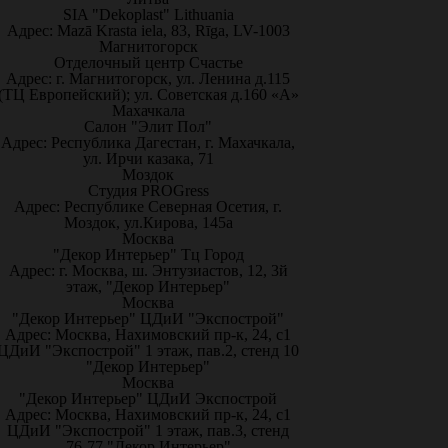
SIA "Dekoplast" Lithuania
Адрес: Mazā Krasta iela, 83, Rīga, LV-1003
Магнитогорск
Отделочный центр Счастье
Адрес: г. Магнитогорск, ул. Ленина д.115
(ТЦ Европейский); ул. Советская д.160 «А»
Махачкала
Салон "Элит Пол"
Адрес: Республика Дагестан, г. Махачкала,
ул. Ирчи казака, 71
Моздок
Студия PROGress
Адрес: Республике Северная Осетия, г.
Моздок, ул.Кирова, 145а
Москва
"Декор Интерьер" Тц Город
Адрес: г. Москва, ш. Энтузиастов, 12, 3й
этаж, "Декор Интерьер"
Москва
"Декор Интерьер" ЦДиИ "Экспострой"
Адрес: Москва, Нахимовский пр-к, 24, с1
ЦДиИ "Экспострой" 1 этаж, пав.2, стенд 10
"Декор Интерьер"
Москва
"Декор Интерьер" ЦДиИ Экспострой
Адрес: Москва, Нахимовский пр-к, 24, с1
ЦДиИ "Экспострой" 1 этаж, пав.3, стенд
76-77 "Декор Интерьер"