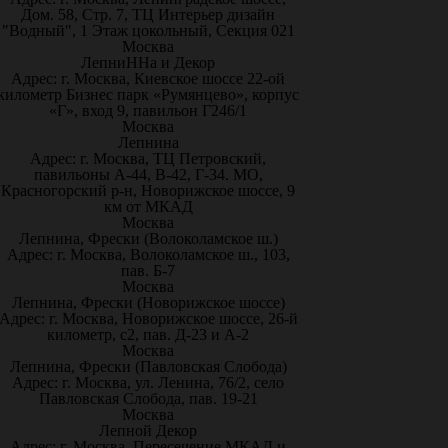
Дом. 58, Стр. 7, ТЦ Интерьер дизайн
"Водный", 1 Этаж цокольный, Секция 021
Москва
ЛепниННа и Декор
Адрес: г. Москва, Киевское шоссе 22-ой
километр Бизнес парк «Румянцево», корпус
«Г», вход 9, павильон Г246/1
Москва
Лепнина
Адрес: г. Москва, ТЦ Петровский,
павильоны А-44, В-42, Г-34. МО,
Красногорский р-н, Новорижское шоссе, 9
км от МКАД
Москва
Лепнина, Фрески (Волоколамское ш.)
Адрес: г. Москва, Волоколамское ш., 103,
пав. Б-7
Москва
Лепнина, Фрески (Новорижское шоссе)
Адрес: г. Москва, Новорижское шоссе, 26-й
километр, с2, пав. Д-23 и А-2
Москва
Лепнина, Фрески (Павловская Слобода)
Адрес: г. Москва, ул. Ленина, 76/2, село
Павловская Слобода, пав. 19-21
Москва
Лепной Декор
Адрес: г. Москва, Пересечение МКАД и