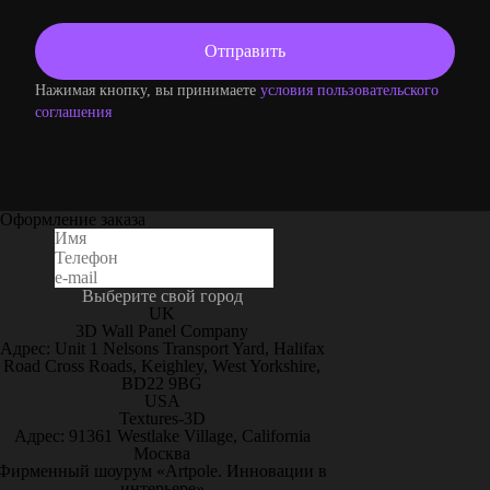
Нажимая кнопку, вы принимаете
условия пользовательского
соглашения
Оформление заказа
Выберите свой город
UK
3D Wall Panel Company
Адрес: Unit 1 Nelsons Transport Yard, Halifax
Road Cross Roads, Keighley, West Yorkshire,
BD22 9BG
USA
Textures-3D
Адрес: 91361 Westlake Village, California
Москва
Фирменный шоурум «Artpole. Инновации в
интерьере»