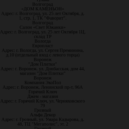
Волгоград
«ДОМ КАМЕНЬОН»
Адрес: г. Волгоград, ул. 25 лет Октября, д.
1, стр. 1, ТК "Фаворит".
Волгоград
Салон «Свет Южанки»
Адрес: г. Волгоград, ул. 25 лет Октября 1Ц,
склад ТР
Вологда
Европласт
Адрес: г. Вологда, ул. Сергея Преминина,
д.10 (отдельный вход с левого торца)
Воронеж
"Дом Плитки"
Адрес: г. Воронеж. ул. Донбасская, дом 44,
магазин "Дом Плитки"
Воронеж
Компания ЭкоПол
Адрес: г. Воронеж, Ленинский пр-т, 96А
Горячий Ключ
Джем - магазин
Адрес: г. Горячий Ключ, ул. Черняховского
79
Грозный
Альфа Декор
Адрес: г. Грозный, ул. Умара Кадырова, д.
48, ТЦ "Мегаполис", эт. 2
Грозный