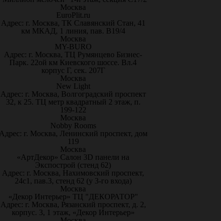
Москва
EuroPlit.ru
Адрес: г. Москва, ТК Славянский Стан, 41
км МКАД, 1 линия, пав. В19/4
Москва
MY-BURO
Адрес: г. Москва, ТЦ Румянцево Бизнес-
Парк. 22ой км Киевского шоссе. Вл.4
корпус Г, сек. 207Г
Москва
New Light
Адрес: г. Москва, Волгоградский проспект
32, к 25. ТЦ метр квадратный 2 этаж, п.
199-122
Москва
Nobby Rooms
Адрес: г. Москва, Ленинский проспект, дом
119
Москва
«АртДекор» Салон 3D панели на
Экспострой (стенд 62)
Адрес: г. Москва, Нахимовский проспект,
24с1, пав.3, стенд 62 (у 3-го входа)
Москва
«Декор Интерьер» ТЦ "ДЕКОРАТОР"
Адрес: г. Москва, Рязанский проспект, д. 2,
корпус. 3, 1 этаж, «Декор Интерьер»
Москва