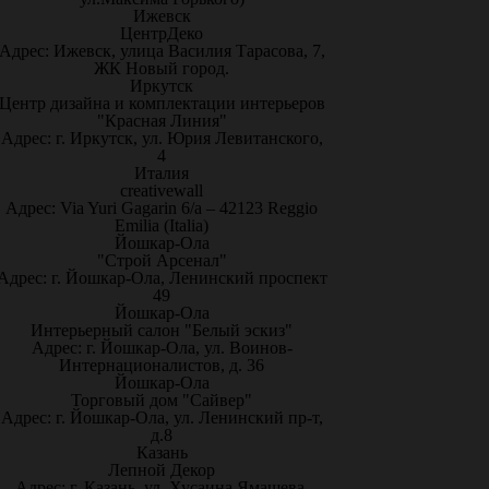
Ижевск
ЦентрДеко
Адрес: Ижевск, улица Василия Тарасова, 7,
ЖК Новый город.
Иркутск
Центр дизайна и комплектации интерьеров
"Красная Линия"
Адрес: г. Иркутск, ул. Юрия Левитанского,
4
Италия
creativewall
Адрес: Via Yuri Gagarin 6/a – 42123 Reggio
Emilia (Italia)
Йошкар-Ола
"Строй Арсенал"
Адрес: г. Йошкар-Ола, Ленинский проспект
49
Йошкар-Ола
Интерьерный салон "Белый эскиз"
Адрес: г. Йошкар-Ола, ул. Воинов-
Интернационалистов, д. 36
Йошкар-Ола
Торговый дом "Сайвер"
Адрес: г. Йошкар-Ола, ул. Ленинский пр-т,
д.8
Казань
Лепной Декор
Адрес: г. Казань, ул. Хусаина Ямашева,