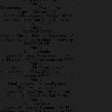
Москва
3D гипсовые панели - Элитсройматериалы
Адрес: г. Москва, ТРК
«ЭлитСтройМатериалы», 51-й км МКАД
пос. Заречье, ул.Торговая, с.2, 1 этаж,
павильон С42/3
Москва
BACKGROUND
Адрес: г. Москва, Ленинский проспект, 45
(подъехать к складу со двора — ориентир
ПОДЪЕЗД №8)
Москва
Ceramics Studio
Адрес: г. Москва, Дмитровское шоссе,
д.165, корп.1, ТК «Бухта», павильон 2G22
Москва
DomLepnina ТК "Конструктор"
Адрес: г. Москва, 25 км МКАД, владение 4,
павильон Б2.17
Москва
DomLepnina строительный рынок
"Владимирский тракт"
Адрес: г. Москва, Шоссе Энтузиастов,
владение 19, Пав.12 «З»/Пав.17 «Ф»
Москва
Ecumena-Decor
Адрес: г. Москва, ул. Пришвина 26, ТЦ
"Миллион мелочей" 1-й этаж, секция С17/2