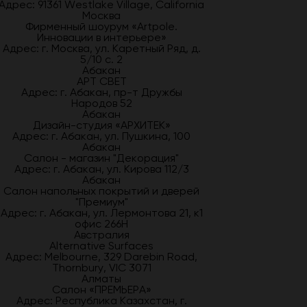
Адрес: 91361 Westlake Village, California
Москва
Фирменный шоурум «Artpole.
Инновации в интерьере»
Адрес: г. Москва, ул. Каретный Ряд, д.
5/10 с. 2
Абакан
АРТ СВЕТ
Адрес: г. Абакан, пр-т Дружбы
Народов 52
Абакан
Дизайн-студия «АРХИТЕК»
Адрес: г. Абакан, ул. Пушкина, 100
Абакан
Салон - магазин "Декорация"
Адрес: г. Абакан, ул. Кирова 112/3
Абакан
Салон напольных покрытий и дверей
"Премиум"
Адрес: г. Абакан, ул. Лермонтова 21, к1
офис 266Н
Австралия
Alternative Surfaces
Адрес: Melbourne, 329 Darebin Road,
Thornbury, VIC 3071
Алматы
Салон «ПРЕМЬЕРА»
Адрес: Республика Казахстан, г.