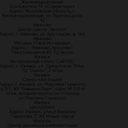
Железнодорожный
DomLepnina ТК «Строй парк»
Адрес: Московская область, г.
Железнодорожный, ул. Пригородная,
92
Иваново
Декор-центр "Арагон"
Адрес: г. Иваново, ул. Крутицкая, д. 14а
Иваново
Магазин «Твой Интерьер»
Адрес: г. Иваново, проспект
Текстильщиков 80 ТЦ Аксон
Ижевск
Интерьерный салон "CAPITEL"
Адрес: г. Ижевск, ул. Удмуртская 304е,
ТЦ "Орион", 2 этаж
Ижевск
Салон «Art Room»
Адрес: г. Ижевск, ул. Максима Горького,
д.157, ЖК "Ривьера Парк", офис № 5 (1-й
этаж, входная группа со стороны
ул.Максима Горького)
Ижевск
ЦентрДеко
Адрес: Ижевск, улица Василия
Тарасова, 7, ЖК Новый город.
Иркутск
Центр дизайна и комплектации