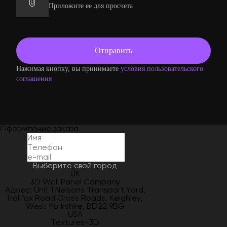
Приложите ее для просчета
Нажимая кнопку, вы принимаете
условия пользовательского
соглашения
Оформление заказа
Выберите свой город
UK
3D Wall Panel Company
Адрес: Unit 1 Nelsons Transport Yard,
Halifax Road Cross Roads, Keighley,
West Yorkshire, BD22 9BG
USA
Textures-3D