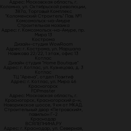
Адрес: Московская область, г.
Коломна, ул. Октябрьской революции,
387а, Торговый Комплекс
"Коломенский Строитель" Пав. №1
Комсомольск-на-Амуре
Строительная мозаика
Адрес: г. Комсомольск-на-Амуре, пр.
Мира 13
Кострома
Дизайн-студия WowRoom
Адрес: г. Кострома, ул. Маршала
Новикова 22/22, 1 этаж, офис 13
Котлас
Дизайн студия "Home Boutique"
Адрес: г. Котлас, ул. Кузнецова, д. 3
Котлас
ТЦ "Арена", отдел Позитиф
Адрес: г. Котлас, ул. Мира 46
Красногорск
FDPmaster
Адрес: Московская область, г.
Красногорск, Красногорский р-н,
Новорижское шоссе, 9 км от МКАД.
Строительный двор «Петровский»,
павильон Г-2
Краснодар
ВСЯЛЕПНИНА.РУ
Адрес: г. Краснодар, ул. Северная,