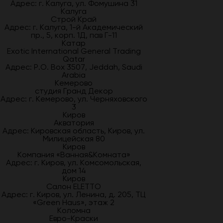
Адрес: г. Калуга, ул. Фомушина 31
Калуга
Строй Край
Адрес: г. Калуга, 1-й Академический
пр., 5, корп. 1Д, пав Г-11
Катар
Exotic International General Trading
Qatar
Адрес: P.O. Box 3507, Jeddah, Saudi
Arabia
Кемерово
студия Гранд Декор
Адрес: г. Кемерово, ул. Черняховского
3
Киров
Акватория
Адрес: Кировская область, Киров, ул.
Милицейская 80
Киров
Компания «Ванная&Комната»
Адрес: г. Киров, ул. Комсомольская,
дом 14
Киров
Салон ELETTO
Адрес: г. Киров, ул. Ленина, д. 205, ТЦ
«Green Haus», этаж 2
Коломна
Евро-Краски