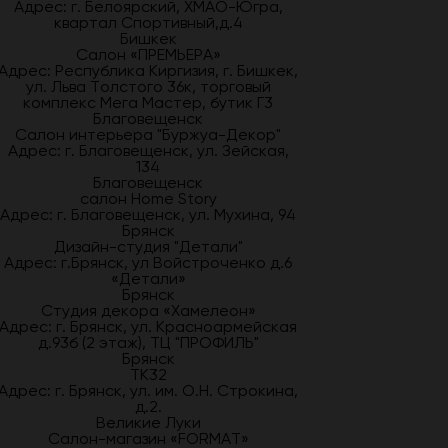
Адрес: г. Белоярский, ХМАО-Югра,
квартал Спортивный,д.4
Бишкек
Салон «ПРЕМЬЕРА»
Адрес: Республика Киргизия, г. Бишкек,
ул. Льва Толстого 36к, торговый
комплекс Мега Мастер, бутик Г3
Благовещенск
Салон интерьера "Буржуа-Декор"
Адрес: г. Благовещенск, ул. Зейская,
134
Благовещенск
салон Home Story
Адрес: г. Благовещенск, ул. Мухина, 94
Брянск
Дизайн-студия "Детали"
Адрес: г.Брянск, ул Войстроченко д.6
«Детали»
Брянск
Студия декора «Хамелеон»
Адрес: г. Брянск, ул. Красноармейская
д.93б (2 этаж), ТЦ "ПРОФИЛЬ"
Брянск
ТК32
Адрес: г. Брянск, ул. им. О.Н. Строкина,
д.2.
Великие Луки
Салон-магазин «FORMAT»