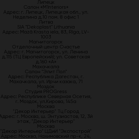
Липецк
Салон «M`Interiors»
Адрес: г. Липецк, Липецкая обл., ул.
Неделина д.10 пом. 8 офис 1
Литва
SIA "Dekoplast" Lithuania
Адрес: Mazā Krasta iela, 83, Rīga, LV-
1003
Магнитогорск
Отделочный центр Счастье
Адрес: г. Магнитогорск, ул. Ленина
д.115 (ТЦ Европейский); ул. Советская
д.160 «А»
Махачкала
Салон "Элит Пол"
Адрес: Республика Дагестан, г.
Махачкала, ул. Ирчи казака, 71
Моздок
Студия PROGress
Адрес: Республике Северная Осетия,
г. Моздок, ул.Кирова, 145а
Москва
"Декор Интерьер" Тц Город
Адрес: г. Москва, ш. Энтузиастов, 12, 3й
этаж, "Декор Интерьер"
Москва
"Декор Интерьер" ЦДиИ "Экспострой"
Адрес: Москва, Нахимовский пр-к, 24,