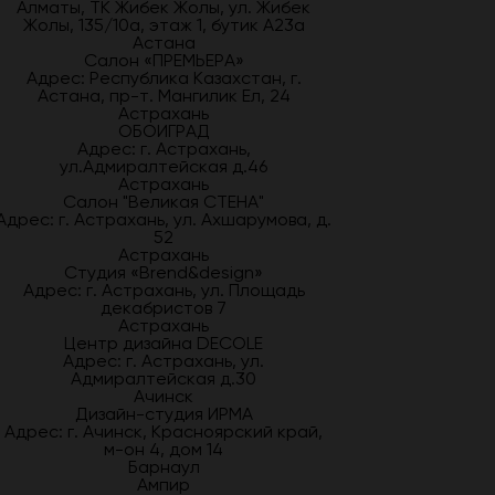
Алматы, ТК Жибек Жолы, ул. Жибек
Жолы, 135/10а, этаж 1, бутик А23а
Астана
Салон «ПРЕМЬЕРА»
Адрес: Республика Казахстан, г.
Астана, пр-т. Мангилик Ел, 24
Астрахань
ОБОИГРАД
Адрес: г. Астрахань,
ул.Адмиралтейская д.46
Астрахань
Салон "Великая СТЕНА"
Адрес: г. Астрахань, ул. Ахшарумова, д.
52
Астрахань
Студия «Brend&design»
Адрес: г. Астрахань, ул. Площадь
декабристов 7
Астрахань
Центр дизайна DECOLE
Адрес: г. Астрахань, ул.
Адмиралтейская д.30
Ачинск
Дизайн-студия ИРМА
Адрес: г. Ачинск, Красноярский край,
м-он 4, дом 14
Барнаул
Ампир