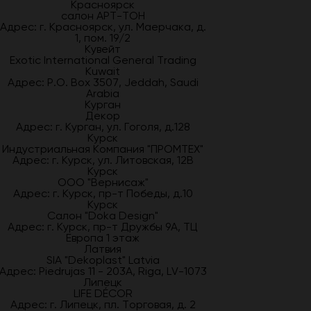
Красноярск
салон АРТ-ТОН
Адрес: г. Красноярск, ул. Маерчака, д.
1, пом. 19/2
Кувейт
Exotic International General Trading
Kuwait
Адрес: P.O. Box 3507, Jeddah, Saudi
Arabia
Курган
Декор
Адрес: г. Курган, ул. Гоголя, д.128
Курск
Индустриальная Компания "ПРОМТЕХ"
Адрес: г. Курск, ул. Литовская, 12В
Курск
ООО "Вернисаж"
Адрес: г. Курск, пр-т Победы, д.10
Курск
Салон "Doka Design"
Адрес: г. Курск, пр-т Дружбы 9А, ТЦ
Европа 1 этаж
Латвия
SIA "Dekoplast" Latvia
Адрес: Piedrujas 11 - 203A, Riga, LV-1073
Липецк
LIFE DÉCOR
Адрес: г. Липецк, пл. Торговая, д. 2