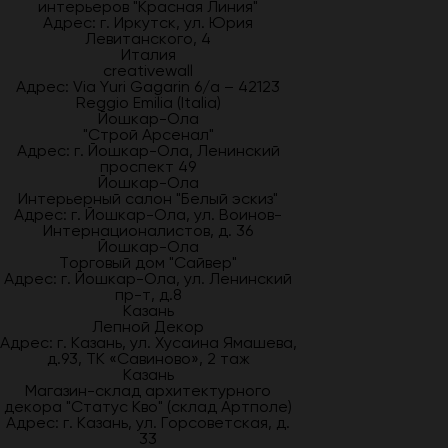
интерьеров "Красная Линия"
Адрес: г. Иркутск, ул. Юрия
Левитанского, 4
Италия
creativewall
Адрес: Via Yuri Gagarin 6/a – 42123
Reggio Emilia (Italia)
Йошкар-Ола
"Строй Арсенал"
Адрес: г. Йошкар-Ола, Ленинский
проспект 49
Йошкар-Ола
Интерьерный салон "Белый эскиз"
Адрес: г. Йошкар-Ола, ул. Воинов-
Интернационалистов, д. 36
Йошкар-Ола
Торговый дом "Сайвер"
Адрес: г. Йошкар-Ола, ул. Ленинский
пр-т, д.8
Казань
Лепной Декор
Адрес: г. Казань, ул. Хусаина Ямашева,
д.93, ТК «Савиново», 2 таж
Казань
Магазин-склад архитектурного
декора "Статус Кво" (склад Артполе)
Адрес: г. Казань, ул. Горсоветская, д.
33