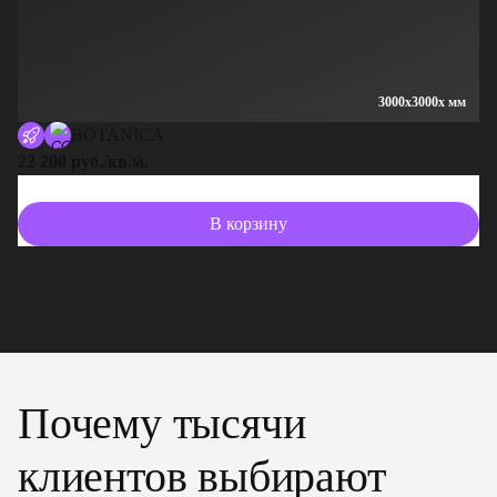
3000x3000x мм
BOTANICA
22 200 руб./кв.м.
13
В корзину
Почему тысячи
клиентов выбирают