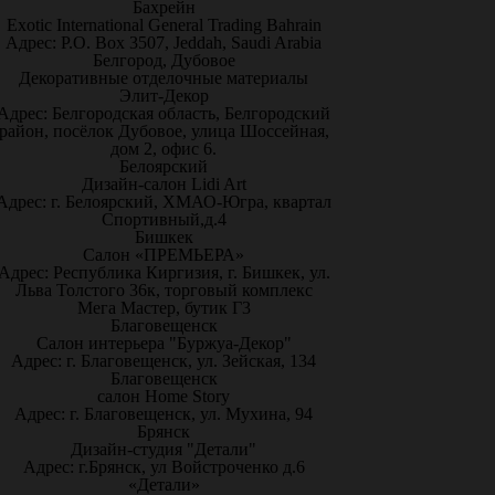
Бахрейн
Exotic International General Trading Bahrain
Адрес: P.O. Box 3507, Jeddah, Saudi Arabia
Белгород, Дубовое
Декоративные отделочные материалы
Элит-Декор
Адрес: Белгородская область, Белгородский
район, посёлок Дубовое, улица Шоссейная,
дом 2, офис 6.
Белоярский
Дизайн-салон Lidi Art
Адрес: г. Белоярский, ХМАО-Югра, квартал
Спортивный,д.4
Бишкек
Салон «ПРЕМЬЕРА»
Адрес: Республика Киргизия, г. Бишкек, ул.
Льва Толстого 36к, торговый комплекс
Мега Мастер, бутик Г3
Благовещенск
Салон интерьера "Буржуа-Декор"
Адрес: г. Благовещенск, ул. Зейская, 134
Благовещенск
салон Home Story
Адрес: г. Благовещенск, ул. Мухина, 94
Брянск
Дизайн-студия "Детали"
Адрес: г.Брянск, ул Войстроченко д.6
«Детали»