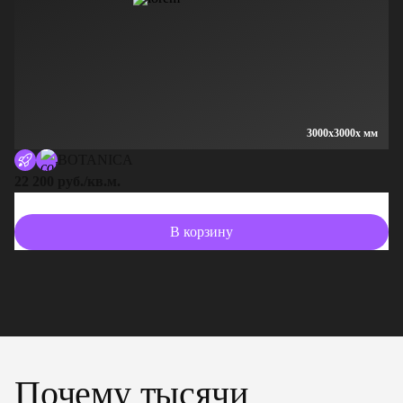
3000x3000x мм
BOTANICA
22 200 руб./кв.м.
13
В корзину
Почему тысячи