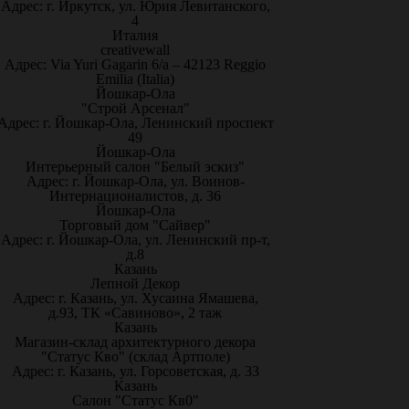
Адрес: г. Иркутск, ул. Юрия Левитанского,
4
Италия
creativewall
Адрес: Via Yuri Gagarin 6/a – 42123 Reggio
Emilia (Italia)
Йошкар-Ола
"Строй Арсенал"
Адрес: г. Йошкар-Ола, Ленинский проспект
49
Йошкар-Ола
Интерьерный салон "Белый эскиз"
Адрес: г. Йошкар-Ола, ул. Воинов-
Интернационалистов, д. 36
Йошкар-Ола
Торговый дом "Сайвер"
Адрес: г. Йошкар-Ола, ул. Ленинский пр-т,
д.8
Казань
Лепной Декор
Адрес: г. Казань, ул. Хусаина Ямашева,
д.93, ТК «Савиново», 2 таж
Казань
Магазин-склад архитектурного декора
"Статус Кво" (склад Артполе)
Адрес: г. Казань, ул. Горсоветская, д. 33
Казань
Салон "Статус Кв0"