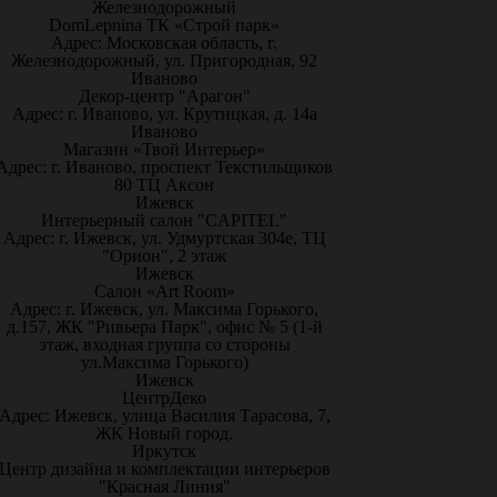
Железнодорожный
DomLepnina ТК «Строй парк»
Адрес: Московская область, г.
Железнодорожный, ул. Пригородная, 92
Иваново
Декор-центр "Арагон"
Адрес: г. Иваново, ул. Крутицкая, д. 14а
Иваново
Магазин «Твой Интерьер»
Адрес: г. Иваново, проспект Текстильщиков
80 ТЦ Аксон
Ижевск
Интерьерный салон "CAPITEL"
Адрес: г. Ижевск, ул. Удмуртская 304е, ТЦ
"Орион", 2 этаж
Ижевск
Салон «Art Room»
Адрес: г. Ижевск, ул. Максима Горького,
д.157, ЖК "Ривьера Парк", офис № 5 (1-й
этаж, входная группа со стороны
ул.Максима Горького)
Ижевск
ЦентрДеко
Адрес: Ижевск, улица Василия Тарасова, 7,
ЖК Новый город.
Иркутск
Центр дизайна и комплектации интерьеров
"Красная Линия"