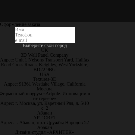
Оформление заказа
Выберите свой город
UK
3D Wall Panel Company
Адрес: Unit 1 Nelsons Transport Yard, Halifax
Road Cross Roads, Keighley, West Yorkshire,
BD22 9BG
USA
Textures-3D
Адрес: 91361 Westlake Village, California
Москва
Фирменный шоурум «Artpole. Инновации в
интерьере»
Адрес: г. Москва, ул. Каретный Ряд, д. 5/10
с. 2
Абакан
АРТ СВЕТ
Адрес: г. Абакан, пр-т Дружбы Народов 52
Абакан
Дизайн-студия «АРХИТЕК»