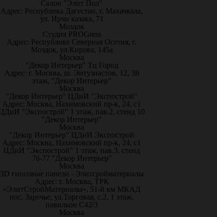
Салон "Элит Пол"
Адрес: Республика Дагестан, г. Махачкала,
ул. Ирчи казака, 71
Моздок
Студия PROGress
Адрес: Республике Северная Осетия, г.
Моздок, ул.Кирова, 145а
Москва
"Декор Интерьер" Тц Город
Адрес: г. Москва, ш. Энтузиастов, 12, 3й
этаж, "Декор Интерьер"
Москва
"Декор Интерьер" ЦДиИ "Экспострой"
Адрес: Москва, Нахимовский пр-к, 24, с1
ЦДиИ "Экспострой" 1 этаж, пав.2, стенд 10
"Декор Интерьер"
Москва
"Декор Интерьер" ЦДиИ Экспострой
Адрес: Москва, Нахимовский пр-к, 24, с1
ЦДиИ "Экспострой" 1 этаж, пав.3, стенд
76-77 "Декор Интерьер"
Москва
3D гипсовые панели - Элитсройматериалы
Адрес: г. Москва, ТРК
«ЭлитСтройМатериалы», 51-й км МКАД
пос. Заречье, ул.Торговая, с.2, 1 этаж,
павильон С42/3
Москва