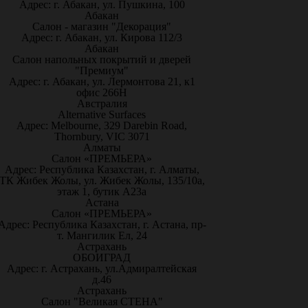
Адрес: г. Абакан, ул. Пушкина, 100
Абакан
Салон - магазин "Декорация"
Адрес: г. Абакан, ул. Кирова 112/3
Абакан
Салон напольных покрытий и дверей
"Премиум"
Адрес: г. Абакан, ул. Лермонтова 21, к1
офис 266Н
Австралия
Alternative Surfaces
Адрес: Melbourne, 329 Darebin Road,
Thornbury, VIC 3071
Алматы
Салон «ПРЕМЬЕРА»
Адрес: Республика Казахстан, г. Алматы,
ТК Жибек Жолы, ул. Жибек Жолы, 135/10а,
этаж 1, бутик А23а
Астана
Салон «ПРЕМЬЕРА»
Адрес: Республика Казахстан, г. Астана, пр-
т. Мангилик Ел, 24
Астрахань
ОБОИГРАД
Адрес: г. Астрахань, ул.Адмиралтейская
д.46
Астрахань
Салон "Великая СТЕНА"