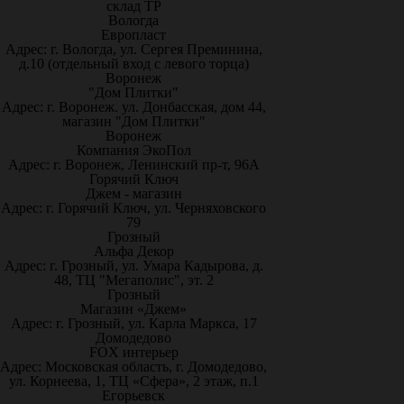
склад ТР
Вологда
Европласт
Адрес: г. Вологда, ул. Сергея Преминина,
д.10 (отдельный вход с левого торца)
Воронеж
"Дом Плитки"
Адрес: г. Воронеж. ул. Донбасская, дом 44,
магазин "Дом Плитки"
Воронеж
Компания ЭкоПол
Адрес: г. Воронеж, Ленинский пр-т, 96А
Горячий Ключ
Джем - магазин
Адрес: г. Горячий Ключ, ул. Черняховского
79
Грозный
Альфа Декор
Адрес: г. Грозный, ул. Умара Кадырова, д.
48, ТЦ "Мегаполис", эт. 2
Грозный
Магазин «Джем»
Адрес: г. Грозный, ул. Карла Маркса, 17
Домодедово
FOX интерьер
Адрес: Московская область, г. Домодедово,
ул. Корнеева, 1, ТЦ «Сфера», 2 этаж, п.1
Егорьевск