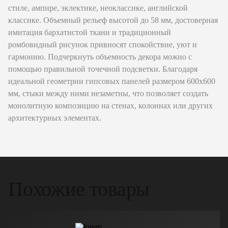
стиле, ампире, эклектике, неоклассике, английской
классике. Объемный рельеф высотой до 58 мм, достоверная
имитация бархатистой ткани и традиционный
ромбовидный рисунок привносят спокойствие, уют и
гармонию. Подчеркнуть объемность декора можно с
помощью правильной точечной подсветки. Благодаря
идеальной геометрии гипсовых панелей размером 600х600
мм, стыки между ними незаметны, что позволяет создать
монолитную композицию на стенах, колоннах или других
архитектурных элементах.
Похожие товары