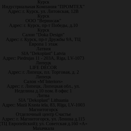
Курск
Индустриальная Компания "ПРОМТЕХ"
Адрес: г. Курск, ул. Литовская, 12В
Курск
ООО "Вернисаж"
Адрес: г. Курск, пр-т Победы, д.10
Курск
Салон "Doka Design"
Адрес: г. Курск, пр-т Дружбы 9А, ТЦ
Европа 1 этаж
Латвия
SIA "Dekoplast" Latvia
Адрес: Piedrujas 11 - 203A, Riga, LV-1073
Липецк
LIFE DÉCOR
Адрес: г. Липецк, пл. Торговая, д. 2
Липецк
Салон «M`Interiors»
Адрес: г. Липецк, Липецкая обл., ул.
Неделина д.10 пом. 8 офис 1
Литва
SIA "Dekoplast" Lithuania
Адрес: Mazā Krasta iela, 83, Rīga, LV-1003
Магнитогорск
Отделочный центр Счастье
Адрес: г. Магнитогорск, ул. Ленина д.115
(ТЦ Европейский); ул. Советская д.160 «А»
Махачкала