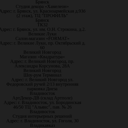
Брянск
Студия декора «Хамелеон»
Адрес: г. Брянск, ул. Красноармейская д.93б
(2 этаж), ТЦ "ПРОФИЛЬ"
Брянск
ТК32
Адрес: г. Брянск, ул. им. О.Н. Строкина, д.2.
Великие Луки
Салон-магазин «FORMAT»
Адрес: г. Великие Луки, пр. Октябрьский д.
60
Великий Новгород
Магазин «Квадратура»
Адрес: г. Великий Новгород, пр.
Александра Корсунова, 28А
Великий Новгород
Шоу-рум Терминал
Адрес: г. Великий Новгород ул.
Федоровский ручей 2/13 внутренняя
парковка Диеза
Владивосток
АртДекор-ДВ (склад Артполе)
Адрес: г. Владивосток, ул. Бородинская
46/50 ТЦ "Альянс", пав. № 26
Владивосток
Студия интерьерных решений
Адрес: г. Владивосток, ул. Гоголя, 30
Владикавказ