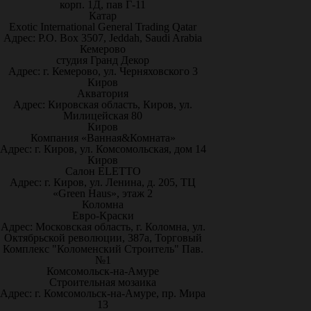
корп. 1Д, пав Г-11
Катар
Exotic International General Trading Qatar
Адрес: P.O. Box 3507, Jeddah, Saudi Arabia
Кемерово
студия Гранд Декор
Адрес: г. Кемерово, ул. Черняховского 3
Киров
Акватория
Адрес: Кировская область, Киров, ул.
Милицейская 80
Киров
Компания «Ванная&Комната»
Адрес: г. Киров, ул. Комсомольская, дом 14
Киров
Салон ELETTO
Адрес: г. Киров, ул. Ленина, д. 205, ТЦ
«Green Haus», этаж 2
Коломна
Евро-Краски
Адрес: Московская область, г. Коломна, ул.
Октябрьской революции, 387а, Торговый
Комплекс "Коломенский Строитель" Пав.
№1
Комсомольск-на-Амуре
Строительная мозаика
Адрес: г. Комсомольск-на-Амуре, пр. Мира
13