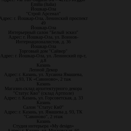
Emilia (Italia)
Йошкар-Ола
"Строй Арсенал"
Адрес: г. Йошкар-Ола, Ленинский проспект
49
Йошкар-Ола
Интерьерный салон "Белый эскиз"
Адрес: г. Йошкар-Ола, ул. Воинов-
Интернационалистов, д. 36
Йошкар-Ола
Торговый дом "Сайвер"
Адрес: г. Йошкар-Ола, ул. Ленинский пр-т,
д.8
Казань
Лепной Декор
Адрес: г. Казань, ул. Хусаина Ямашева,
д.93, ТК «Савиново», 2 таж
Казань
Магазин-склад архитектурного декора
"Статус Кво" (склад Артполе)
Адрес: г. Казань, ул. Горсоветская, д. 33
Казань
Салон "Статус Кв0"
Адрес: г. Казань, ул. Ямашева д. 93, ТК
"Савиново", 2 этаж
Казань
Студия интерьера «My design»
Адрес: г. Казань, ул. Московская, 60