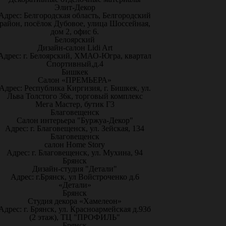
Элит-Декор
Адрес: Белгородская область, Белгородский
район, посёлок Дубовое, улица Шоссейная,
дом 2, офис 6.
Белоярский
Дизайн-салон Lidi Art
Адрес: г. Белоярский, ХМАО-Югра, квартал
Спортивный,д.4
Бишкек
Салон «ПРЕМЬЕРА»
Адрес: Республика Киргизия, г. Бишкек, ул.
Льва Толстого 36к, торговый комплекс
Мега Мастер, бутик Г3
Благовещенск
Салон интерьера "Буржуа-Декор"
Адрес: г. Благовещенск, ул. Зейская, 134
Благовещенск
салон Home Story
Адрес: г. Благовещенск, ул. Мухина, 94
Брянск
Дизайн-студия "Детали"
Адрес: г.Брянск, ул Войстроченко д.6
«Детали»
Брянск
Студия декора «Хамелеон»
Адрес: г. Брянск, ул. Красноармейская д.93б
(2 этаж), ТЦ "ПРОФИЛЬ"
Брянск