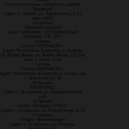
Салон напольных покрытий и дверей
"Премиум"
Адрес: г. Абакан, ул. Лермонтова 21, к1
офис 266Н
Австралия
Alternative Surfaces
Адрес: Melbourne, 329 Darebin Road,
Thornbury, VIC 3071
Алматы
Салон «ПРЕМЬЕРА»
Адрес: Республика Казахстан, г. Алматы,
ТК Жибек Жолы, ул. Жибек Жолы, 135/10а,
этаж 1, бутик А23а
Астана
Салон «ПРЕМЬЕРА»
Адрес: Республика Казахстан, г. Астана, пр-
т. Мангилик Ел, 24
Астрахань
ОБОИГРАД
Адрес: г. Астрахань, ул.Адмиралтейская
д.46
Астрахань
Салон "Великая СТЕНА"
Адрес: г. Астрахань, ул. Ахшарумова, д. 52
Астрахань
Студия «Brend&design»
Адрес: г. Астрахань, ул. Площадь
декабристов 7