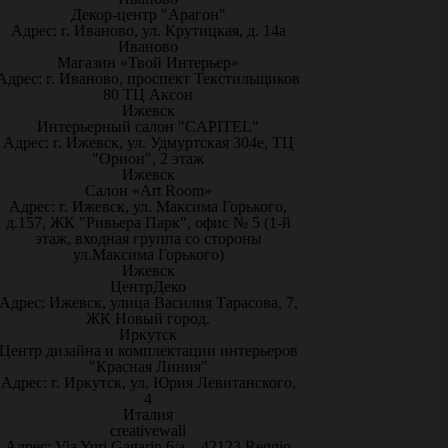
Декор-центр "Арагон"
Адрес: г. Иваново, ул. Крутицкая, д. 14а
Иваново
Магазин «Твой Интерьер»
Адрес: г. Иваново, проспект Текстильщиков
80 ТЦ Аксон
Ижевск
Интерьерный салон "CAPITEL"
Адрес: г. Ижевск, ул. Удмуртская 304е, ТЦ
"Орион", 2 этаж
Ижевск
Салон «Art Room»
Адрес: г. Ижевск, ул. Максима Горького,
д.157, ЖК "Ривьера Парк", офис № 5 (1-й
этаж, входная группа со стороны
ул.Максима Горького)
Ижевск
ЦентрДеко
Адрес: Ижевск, улица Василия Тарасова, 7,
ЖК Новый город.
Иркутск
Центр дизайна и комплектации интерьеров
"Красная Линия"
Адрес: г. Иркутск, ул. Юрия Левитанского,
4
Италия
creativewall
Адрес: Via Yuri Gagarin 6/a – 42123 Reggio