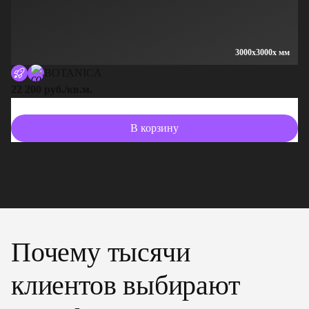
3000x3000x мм
BOTANICA
22 200 руб./кв.м.
13
В корзину
Почему тысячи
клиентов выбирают