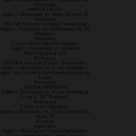
Владимир
OMEGA SALON
Адрес: г. Владимир, ул. Мира, 49, пом. 20
Владимир
PILLAR Магазин чистовых материалов
Адрес: г. Владимир, ул. Куйбышева 28е ТЦ
«Подкова»
Владимир
Салон «Философия Интерьера»
Адрес: г. Владимир, ул. Большая
Нижегородская д.32
Волгоград
DECOLE шоу-рум (Салон "Декорация")
Адрес: г. Волгоград, ул. 25 лет Октября, 1,
офис 104. Оптово-строительный рынок на
Тулака
Волгоград
«ДОМ КАМЕНЬОН»
Адрес: г. Волгоград, ул. 25 лет Октября, д.
1, стр. 1, ТК "Фаворит".
Волгоград
Салон «Свет Южанки»
Адрес: г. Волгоград, ул. 25 лет Октября 1Ц,
склад ТР
Вологда
Европласт
Адрес: г. Вологда, ул. Сергея Преминина,
д.10 (отдельный вход с левого торца)