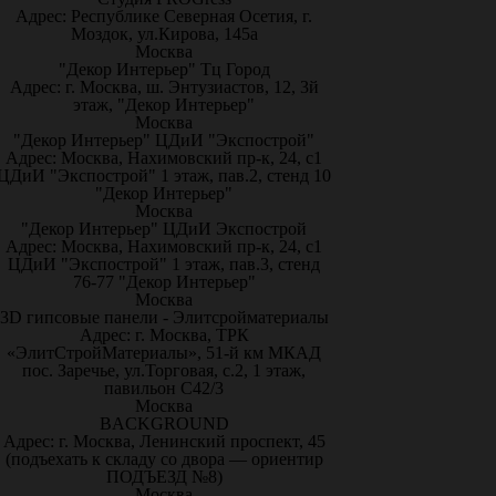
Адрес: Республике Северная Осетия, г.
Моздок, ул.Кирова, 145а
Москва
"Декор Интерьер" Тц Город
Адрес: г. Москва, ш. Энтузиастов, 12, 3й
этаж, "Декор Интерьер"
Москва
"Декор Интерьер" ЦДиИ "Экспострой"
Адрес: Москва, Нахимовский пр-к, 24, с1
ЦДиИ "Экспострой" 1 этаж, пав.2, стенд 10
"Декор Интерьер"
Москва
"Декор Интерьер" ЦДиИ Экспострой
Адрес: Москва, Нахимовский пр-к, 24, с1
ЦДиИ "Экспострой" 1 этаж, пав.3, стенд
76-77 "Декор Интерьер"
Москва
3D гипсовые панели - Элитсройматериалы
Адрес: г. Москва, ТРК
«ЭлитСтройМатериалы», 51-й км МКАД
пос. Заречье, ул.Торговая, с.2, 1 этаж,
павильон С42/3
Москва
BACKGROUND
Адрес: г. Москва, Ленинский проспект, 45
(подъехать к складу со двора — ориентир
ПОДЪЕЗД №8)
Москва