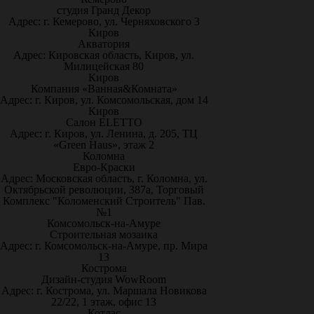
студия Гранд Декор
Адрес: г. Кемерово, ул. Черняховского 3
Киров
Акватория
Адрес: Кировская область, Киров, ул.
Милицейская 80
Киров
Компания «Ванная&Комната»
Адрес: г. Киров, ул. Комсомольская, дом 14
Киров
Салон ELETTO
Адрес: г. Киров, ул. Ленина, д. 205, ТЦ
«Green Haus», этаж 2
Коломна
Евро-Краски
Адрес: Московская область, г. Коломна, ул.
Октябрьской революции, 387а, Торговый
Комплекс "Коломенский Строитель" Пав.
№1
Комсомольск-на-Амуре
Строительная мозаика
Адрес: г. Комсомольск-на-Амуре, пр. Мира
13
Кострома
Дизайн-студия WowRoom
Адрес: г. Кострома, ул. Маршала Новикова
22/22, 1 этаж, офис 13
Котлас