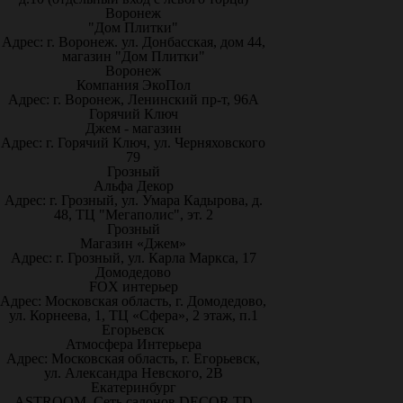
Воронеж
"Дом Плитки"
Адрес: г. Воронеж. ул. Донбасская, дом 44,
магазин "Дом Плитки"
Воронеж
Компания ЭкоПол
Адрес: г. Воронеж, Ленинский пр-т, 96А
Горячий Ключ
Джем - магазин
Адрес: г. Горячий Ключ, ул. Черняховского
79
Грозный
Альфа Декор
Адрес: г. Грозный, ул. Умара Кадырова, д.
48, ТЦ "Мегаполис", эт. 2
Грозный
Магазин «Джем»
Адрес: г. Грозный, ул. Карла Маркса, 17
Домодедово
FOX интерьер
Адрес: Московская область, г. Домодедово,
ул. Корнеева, 1, ТЦ «Сфера», 2 этаж, п.1
Егорьевск
Атмосфера Интерьера
Адрес: Московская область, г. Егорьевск,
ул. Александра Невского, 2В
Екатеринбург
ASTROOM. Сеть салонов DECOR TD