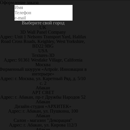
Оформление заказа
Выберите свой город
UK
3D Wall Panel Company
Адрес: Unit 1 Nelsons Transport Yard, Halifax
Road Cross Roads, Keighley, West Yorkshire,
BD22 9BG
USA
Textures-3D
Адрес: 91361 Westlake Village, California
Москва
Фирменный шоурум «Artpole. Инновации в
интерьере»
Адрес: г. Москва, ул. Каретный Ряд, д. 5/10
с. 2
Абакан
АРТ СВЕТ
Адрес: г. Абакан, пр-т Дружбы Народов 52
Абакан
Дизайн-студия «АРХИТЕК»
Адрес: г. Абакан, ул. Пушкина, 100
Абакан
Салон - магазин "Декорация"
Адрес: г. Абакан, ул. Кирова 112/3
Абакан