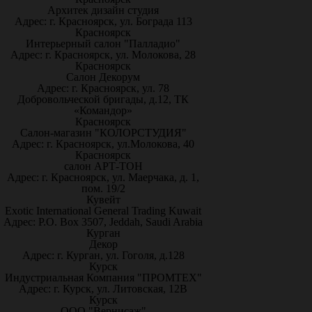
Архитек дизайн студия
Адрес: г. Красноярск, ул. Бограда 113
Красноярск
Интерьерный салон "Палладио"
Адрес: г. Красноярск, ул. Молокова, 28
Красноярск
Салон Декорум
Адрес: г. Красноярск, ул. 78
Добровольческой бригады, д.12, ТК
«Командор»
Красноярск
Салон-магазин "КОЛОРСТУДИЯ"
Адрес: г. Красноярск, ул.Молокова, 40
Красноярск
салон АРТ-ТОН
Адрес: г. Красноярск, ул. Маерчака, д. 1,
пом. 19/2
Кувейт
Exotic International General Trading Kuwait
Адрес: P.O. Box 3507, Jeddah, Saudi Arabia
Курган
Декор
Адрес: г. Курган, ул. Гоголя, д.128
Курск
Индустриальная Компания "ПРОМТЕХ"
Адрес: г. Курск, ул. Литовская, 12В
Курск
ООО "Вернисаж"