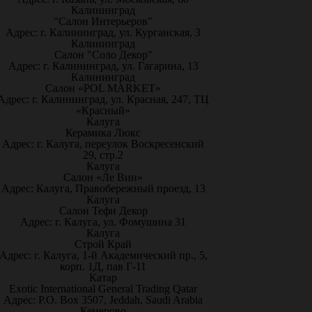
Калининград
"Салон Интерьеров"
Адрес: г. Калининград, ул. Курганская, 3
Калининград
Салон "Соло Декор"
Адрес: г. Калининград, ул. Гагарина, 13
Калининград
Салон «POL MARKET»
Адрес: г. Калининград, ул. Красная, 247, ТЦ
«Красный»
Калуга
Керамика Люкс
Адрес: г. Калуга, переулок Воскресенский
29, стр.2
Калуга
Салон «Ле Вин»
Адрес: Калуга, Правобережный проезд, 13
Калуга
Салон Тефи Декор
Адрес: г. Калуга, ул. Фомушина 31
Калуга
Строй Край
Адрес: г. Калуга, 1-й Академический пр., 5,
корп. 1Д, пав Г-11
Катар
Exotic International General Trading Qatar
Адрес: P.O. Box 3507, Jeddah, Saudi Arabia
Кемерово