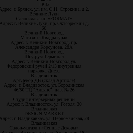
ТК32
Адрес: г. Брянск, ул. им. О.Н. Строкина, д.2.
Великие Луки
Салон-магазин «FORMAT»
Адрес: г. Великие Луки, пр. Октябрьский д.
60
Великий Новгород
Магазин «Квадратура»
Адрес: г. Великий Новгород, пр.
Александра Корсунова, 28А
Великий Новгород
Шоу-рум Терминал
Адрес: г. Великий Новгород ул.
Федоровский ручей 2/13 внутренняя
парковка Диеза
Владивосток
АртДекор-ДВ (склад Артполе)
Адрес: г. Владивосток, ул. Бородинская
46/50 ТЦ "Альянс", пав. № 26
Владивосток
Студия интерьерных решений
Адрес: г. Владивосток, ул. Гоголя, 30
Владикавказ
DESIGN MARKET
Адрес: г. Владикавказ, ул. Первомайская, 28
Владикавказ
Салон-магазин «Лепные Декоры»
Адрес: г. Владикавказ, ул. Ардонская, 182