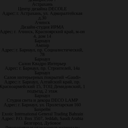
Астрахань
Центр дизайна DECOLE
Адрес: г. Астрахань, ул. Адмиралтейская
д.30
Ачинск
Дизайн-студия ИРМА
Адрес: г. Ачинск, Красноярский край, м-он
4, дом 14
Барнаул
Ампир
Адрес: г. Барнаул, пр. Социалистический,
78
Барнаул
Салон Квадро Интерьер
Адрес: г. Барнаул, пр. Строителей, 14а
Барнаул
Салон интерьерных покрытий «Gaudi»
Адрес: г. Барнаул, Алтайский край, пр.
Красноармейский 15, ТОЦ Демидовский, 1
подъезд, 2 этаж
Барнаул
Студия света и декора DECO LAMP
Адрес: г. Барнаул, ул. Пролетарская 160
Бахрейн
Exotic International General Trading Bahrain
Адрес: P.O. Box 3507, Jeddah, Saudi Arabia
Белгород, Дубовое
Декоративные отделочные материалы