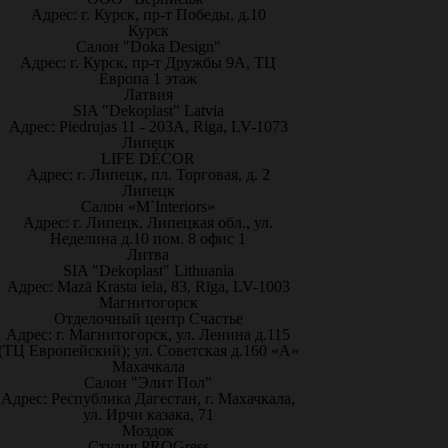
Адрес: г. Курск, пр-т Победы, д.10
Курск
Салон "Doka Design"
Адрес: г. Курск, пр-т Дружбы 9А, ТЦ
Европа 1 этаж
Латвия
SIA "Dekoplast" Latvia
Адрес: Piedrujas 11 - 203A, Riga, LV-1073
Липецк
LIFE DÉCOR
Адрес: г. Липецк, пл. Торговая, д. 2
Липецк
Салон «M`Interiors»
Адрес: г. Липецк, Липецкая обл., ул.
Неделина д.10 пом. 8 офис 1
Литва
SIA "Dekoplast" Lithuania
Адрес: Mazā Krasta iela, 83, Rīga, LV-1003
Магнитогорск
Отделочный центр Счастье
Адрес: г. Магнитогорск, ул. Ленина д.115
(ТЦ Европейский); ул. Советская д.160 «А»
Махачкала
Салон "Элит Пол"
Адрес: Республика Дагестан, г. Махачкала,
ул. Ирчи казака, 71
Моздок
Студия PROGress