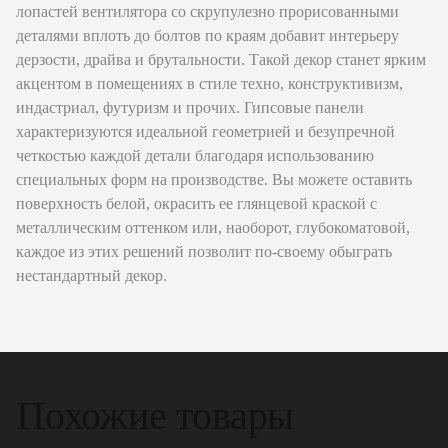
лопастей вентилятора со скрупулезно прорисованными
деталями вплоть до болтов по краям добавит интерьеру
дерзости, драйва и брутальности. Такой декор станет ярким
акцентом в помещениях в стиле техно, конструктивизм,
индастриал, футуризм и прочих. Гипсовые панели
характеризуются идеальной геометрией и безупречной
четкостью каждой детали благодаря использованию
специальных форм на производстве. Вы можете оставить
поверхность белой, окрасить ее глянцевой краской с
металлическим оттенком или, наоборот, глубокоматовой,
каждое из этих решений позволит по-своему обыграть
нестандартный декор.
Похожие товары