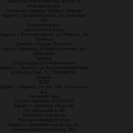
комплекс Мега Мастер, бутик Г3
Благовещенск
Салон интерьера "Буржуа-Декор"
Адрес: г. Благовещенск, ул. Зейская,
134
Благовещенск
салон Home Story
Адрес: г. Благовещенск, ул. Мухина, 94
Брянск
Дизайн-студия "Детали"
Адрес: г.Брянск, ул Войстроченко д.6
«Детали»
Брянск
Студия декора «Хамелеон»
Адрес: г. Брянск, ул. Красноармейская
д.93б (2 этаж), ТЦ "ПРОФИЛЬ"
Брянск
ТК32
Адрес: г. Брянск, ул. им. О.Н. Строкина,
д.2.
Великие Луки
Салон-магазин «FORMAT»
Адрес: г. Великие Луки, пр.
Октябрьский д. 60
Великий Новгород
Магазин «Квадратура»
Адрес: г. Великий Новгород, пр.
Александра Корсунова, 28А