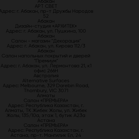
Абакан
АРТ СВЕТ
Адрес: г. Абакан, пр-т Дружбы Народов
52
Абакан
Дизайн-студия «АРХИТЕК»
Адрес: г. Абакан, ул. Пушкина, 100
Абакан
Салон - магазин "Декорация"
Адрес: г. Абакан, ул. Кирова 112/3
Абакан
Салон напольных покрытий и дверей
"Премиум"
Адрес: г. Абакан, ул. Лермонтова 21, к1
офис 266Н
Австралия
Alternative Surfaces
Адрес: Melbourne, 329 Darebin Road,
Thornbury, VIC 3071
Алматы
Салон «ПРЕМЬЕРА»
Адрес: Республика Казахстан, г.
Алматы, ТК Жибек Жолы, ул. Жибек
Жолы, 135/10а, этаж 1, бутик А23а
Астана
Салон «ПРЕМЬЕРА»
Адрес: Республика Казахстан, г.
Астана, пр-т. Мангилик Ел, 24