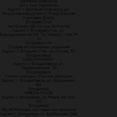
Великий Новгород
Шоу-рум Терминал
Адрес: г. Великий Новгород ул.
Федоровский ручей 2/13 внутренняя
парковка Диеза
Владивосток
АртДекор-ДВ (склад Артполе)
Адрес: г. Владивосток, ул.
Бородинская 46/50 ТЦ "Альянс", пав. №
26
Владивосток
Студия интерьерных решений
Адрес: г. Владивосток, ул. Гоголя, 30
Владикавказ
DESIGN MARKET
Адрес: г. Владикавказ, ул.
Первомайская, 28
Владикавказ
Салон-магазин «Лепные Декоры»
Адрес: г. Владикавказ, ул. Ардонская,
182
Владимир
OMEGA SALON
Адрес: г. Владимир, ул. Мира, 49, пом.
20
Владимир
PILLAR Магазин чистовых материалов
Адрес: г. Владимир, ул. Куйбышева 28е