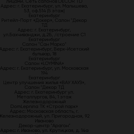
лицами. Сеть салонов DECOR TD
Адрес: г. Екатеринбург, ул. Малышева,
53, оф.514 |5 этаж|
Екатеринбург
Ритейл-Порт «Докер», Салон "Декор
ТД
Адрес: г. Екатеринбург,
ул.Бахчиванджи, д.2Б, /строение С1
Екатеринбург
Салон "Сан Марко"
Адрес: г. Екатеринбург, Верх-Исетский
бульвар, 18
Екатеринбург
Салон «LOYMINA»
Адрес: г. Екатеринбург, ул. Московская
194
Екатеринбург
Центр улучшения жилья «ВАУ ХАУЗ»,
Салон "Декор ТД
Адрес: г. Екатеринбург ул.
Металлургов, 84, 1 этаж
Железнодорожный
DomLepnina ТК «Строй парк»
Адрес: Московская область, г.
Железнодорожный, ул. Пригородная, 92
Иваново
Декор-центр "Арагон"
Адрес: г. Иваново, ул. Крутицкая, д. 14а