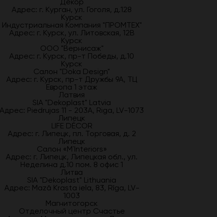
Декор
Адрес: г. Курган, ул. Гоголя, д.128
Курск
Индустриальная Компания "ПРОМТЕХ"
Адрес: г. Курск, ул. Литовская, 12В
Курск
ООО "Вернисаж"
Адрес: г. Курск, пр-т Победы, д.10
Курск
Салон "Doka Design"
Адрес: г. Курск, пр-т Дружбы 9А, ТЦ
Европа 1 этаж
Латвия
SIA "Dekoplast" Latvia
Адрес: Piedrujas 11 - 203A, Riga, LV-1073
Липецк
LIFE DÉCOR
Адрес: г. Липецк, пл. Торговая, д. 2
Липецк
Салон «M`Interiors»
Адрес: г. Липецк, Липецкая обл., ул.
Неделина д.10 пом. 8 офис 1
Литва
SIA "Dekoplast" Lithuania
Адрес: Mazā Krasta iela, 83, Rīga, LV-
1003
Магнитогорск
Отделочный центр Счастье