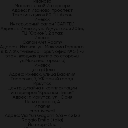
Иваново
Магазин «Твой Интерьер»
Адрес: г. Иваново, проспект
Текстильщиков 80 ТЦ Аксон
Ижевск
Интерьерный салон "CAPITEL"
Адрес: г. Ижевск, ул. Удмуртская 304е,
ТЦ "Орион", 2 этаж
Ижевск
Салон «Art Room»
Адрес: г. Ижевск, ул. Максима Горького,
д.157, ЖК "Ривьера Парк", офис № 5 (1-й
этаж, входная группа со стороны
ул.Максима Горького)
Ижевск
ЦентрДеко
Адрес: Ижевск, улица Василия
Тарасова, 7, ЖК Новый город.
Иркутск
Центр дизайна и комплектации
интерьеров "Красная Линия"
Адрес: г. Иркутск, ул. Юрия
Левитанского, 4
Италия
creativewall
Адрес: Via Yuri Gagarin 6/a – 42123
Reggio Emilia (Italia)
Йошкар-Ола