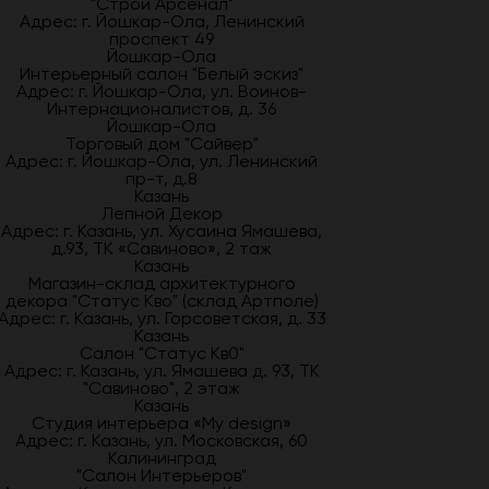
"Строй Арсенал"
Адрес: г. Йошкар-Ола, Ленинский
проспект 49
Йошкар-Ола
Интерьерный салон "Белый эскиз"
Адрес: г. Йошкар-Ола, ул. Воинов-
Интернационалистов, д. 36
Йошкар-Ола
Торговый дом "Сайвер"
Адрес: г. Йошкар-Ола, ул. Ленинский
пр-т, д.8
Казань
Лепной Декор
Адрес: г. Казань, ул. Хусаина Ямашева,
д.93, ТК «Савиново», 2 таж
Казань
Магазин-склад архитектурного
декора "Статус Кво" (склад Артполе)
Адрес: г. Казань, ул. Горсоветская, д. 33
Казань
Салон "Статус Кв0"
Адрес: г. Казань, ул. Ямашева д. 93, ТК
"Савиново", 2 этаж
Казань
Студия интерьера «My design»
Адрес: г. Казань, ул. Московская, 60
Калининград
"Салон Интерьеров"