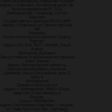
Салон интерьерных покрытий «Gaudi»
Адрес: г. Барнаул, Алтайский край, пр.
Красноармейский 15, ТОЦ
Демидовский, 1 подъезд, 2 этаж
Барнаул
Студия света и декора DECO LAMP
Адрес: г. Барнаул, ул. Пролетарская
160
Бахрейн
Exotic International General Trading
Bahrain
Адрес: P.O. Box 3507, Jeddah, Saudi
Arabia
Белгород, Дубовое
Декоративные отделочные материалы
Элит-Декор
Адрес: Белгородская область,
Белгородский район, посёлок
Дубовое, улица Шоссейная, дом 2,
офис 6.
Белоярский
Дизайн-салон Lidi Art
Адрес: г. Белоярский, ХМАО-Югра,
квартал Спортивный,д.4
Бишкек
Салон «ПРЕМЬЕРА»
Адрес: Республика Киргизия, г. Бишкек,
ул. Льва Толстого 36к, торговый