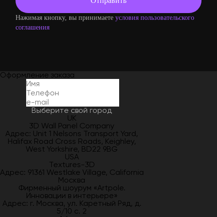
Нажимая кнопку, вы принимаете
условия пользовательского
соглашения
Оформление заказа
Выберите свой город
UK
3D Wall Panel Company
Адрес: Unit 1 Nelsons Transport Yard,
Halifax Road Cross Roads, Keighley,
West Yorkshire, BD22 9BG
USA
Textures-3D
Адрес: 91361 Westlake Village, California
Москва
Фирменный шоурум «Artpole.
Инновации в интерьере»
Адрес: г. Москва, ул. Каретный Ряд, д.
5/10 с. 2