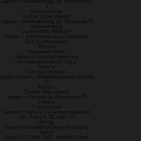
Адрес: г. Калининград, ул. Курганская,
3
Калининград
Салон "Соло Декор"
Адрес: г. Калининград, ул. Гагарина, 13
Калининград
Салон «POL MARKET»
Адрес: г. Калининград, ул. Красная,
247, ТЦ «Красный»
Калуга
Керамика Люкс
Адрес: г. Калуга, переулок
Воскресенский 29, стр.2
Калуга
Салон «Ле Вин»
Адрес: Калуга, Правобережный проезд,
13
Калуга
Салон Тефи Декор
Адрес: г. Калуга, ул. Фомушина 31
Калуга
Строй Край
Адрес: г. Калуга, 1-й Академический
пр., 5, корп. 1Д, пав Г-11
Катар
Exotic International General Trading
Qatar
Адрес: P.O. Box 3507, Jeddah, Saudi