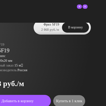
0
0
Фриз SF19
В корзину
2 068 руб./м
F19
SF19
гипс
20x20 мм
ый заказ:
15 м
оизводитель:
Россия
8 руб./м
Добавить в корзину
Купить в 1 клик