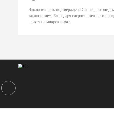
Экологичность подтверждена Санитарно-эпиде
заключением. Благодаря гигроскопичности про
влияет на микроклимат.