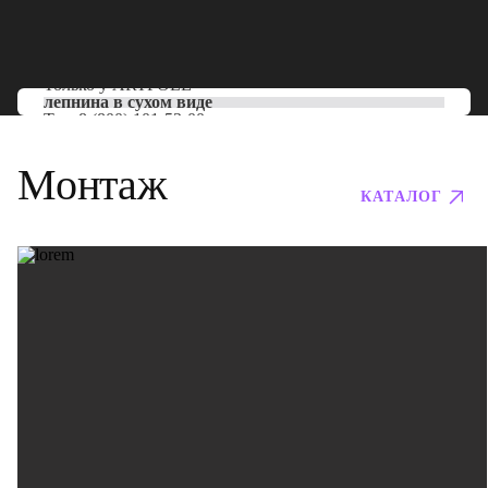
Только у
ARTPOLE
лепнина в сухом виде
Тел:
8 (800) 101-53-00
Монтаж
КАТАЛОГ