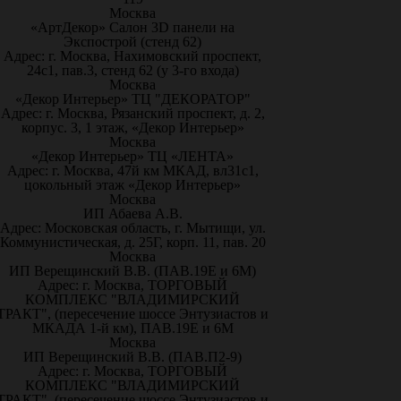
Москва
«АртДекор» Салон 3D панели на
Экспострой (стенд 62)
Адрес: г. Москва, Нахимовский проспект,
24с1, пав.3, стенд 62 (у 3-го входа)
Москва
«Декор Интерьер» ТЦ "ДЕКОРАТОР"
Адрес: г. Москва, Рязанский проспект, д. 2,
корпус. 3, 1 этаж, «Декор Интерьер»
Москва
«Декор Интерьер» ТЦ «ЛЕНТА»
Адрес: г. Москва, 47й км МКАД, вл31с1,
цокольный этаж «Декор Интерьер»
Москва
ИП Абаева А.В.
Адрес: Московская область, г. Мытищи, ул.
Коммунистическая, д. 25Г, корп. 11, пав. 20
Москва
ИП Верещинский В.В. (ПАВ.19Е и 6М)
Адрес: г. Москва, ТОРГОВЫЙ
КОМПЛЕКС "ВЛАДИМИРСКИЙ
ТРАКТ", (пересечение шоссе Энтузиастов и
МКАДА 1-й км), ПАВ.19Е и 6М
Москва
ИП Верещинский В.В. (ПАВ.П2-9)
Адрес: г. Москва, ТОРГОВЫЙ
КОМПЛЕКС "ВЛАДИМИРСКИЙ
ТРАКТ", (пересечение шоссе Энтузиастов и