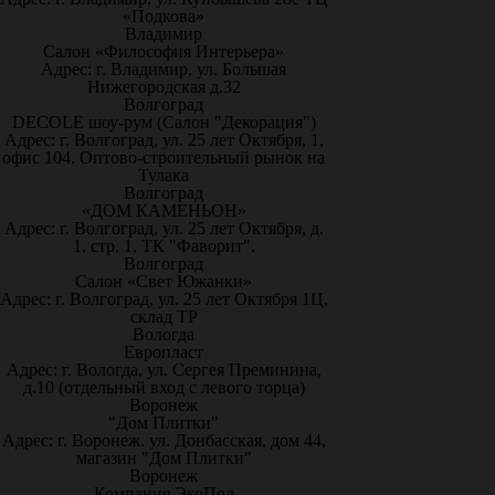
«Подкова»
Владимир
Салон «Философия Интерьера»
Адрес: г. Владимир, ул. Большая
Нижегородская д.32
Волгоград
DECOLE шоу-рум (Салон "Декорация")
Адрес: г. Волгоград, ул. 25 лет Октября, 1,
офис 104. Оптово-строительный рынок на
Тулака
Волгоград
«ДОМ КАМЕНЬОН»
Адрес: г. Волгоград, ул. 25 лет Октября, д.
1, стр. 1, ТК "Фаворит".
Волгоград
Салон «Свет Южанки»
Адрес: г. Волгоград, ул. 25 лет Октября 1Ц,
склад ТР
Вологда
Европласт
Адрес: г. Вологда, ул. Сергея Преминина,
д.10 (отдельный вход с левого торца)
Воронеж
"Дом Плитки"
Адрес: г. Воронеж. ул. Донбасская, дом 44,
магазин "Дом Плитки"
Воронеж
Компания ЭкоПол