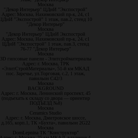
Москва
"Декор Интерьер" ЦДиИ "Экспострой"
Адрес: Москва, Нахимовский пр-к, 24, с1
ЦДиИ "Экспострой" 1 этаж, пав.2, стенд 10
"Декор Интерьер"
Москва
"Декор Интерьер" ЦДиИ Экспострой
Адрес: Москва, Нахимовский пр-к, 24, с1
ЦДиИ "Экспострой" 1 этаж, пав.3, стенд
76-77 "Декор Интерьер"
Москва
3D гипсовые панели - Элитсройматериалы
Адрес: г. Москва, ТРК
«ЭлитСтройМатериалы», 51-й км МКАД
пос. Заречье, ул.Торговая, с.2, 1 этаж,
павильон С42/3
Москва
BACKGROUND
Адрес: г. Москва, Ленинский проспект, 45
(подъехать к складу со двора — ориентир
ПОДЪЕЗД №8)
Москва
Ceramics Studio
Адрес: г. Москва, Дмитровское шоссе,
д.165, корп.1, ТК «Бухта», павильон 2G22
Москва
DomLepnina ТК "Конструктор"
Адрес: г. Москва, 25 км МКАД, владение 4,