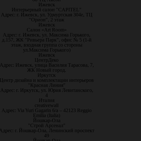
Ижевск
Интерьерный салон "CAPITEL"
Адрес: г. Ижевск, ул. Удмуртская 304е, ТЦ
"Орион", 2 этаж
Ижевск
Салон «Art Room»
Адрес: г. Ижевск, ул. Максима Горького,
д.157, ЖК "Ривьера Парк", офис № 5 (1-й
этаж, входная группа со стороны
ул.Максима Горького)
Ижевск
ЦентрДеко
Адрес: Ижевск, улица Василия Тарасова, 7,
ЖК Новый город.
Иркутск
Центр дизайна и комплектации интерьеров
"Красная Линия"
Адрес: г. Иркутск, ул. Юрия Левитанского,
4
Италия
creativewall
Адрес: Via Yuri Gagarin 6/a – 42123 Reggio
Emilia (Italia)
Йошкар-Ола
"Строй Арсенал"
Адрес: г. Йошкар-Ола, Ленинский проспект
49
Йошкар-Ола