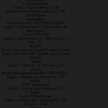
Салон Декорум
Адрес: г. Красноярск, ул. 78
Добровольческой бригады, д.12, ТК
«Командор»
Красноярск
Салон-магазин "КОЛОРСТУДИЯ"
Адрес: г. Красноярск, ул.Молокова, 40
Красноярск
салон АРТ-ТОН
Адрес: г. Красноярск, ул. Маерчака, д. 1,
пом. 19/2
Кувейт
Exotic International General Trading Kuwait
Адрес: P.O. Box 3507, Jeddah, Saudi Arabia
Курган
Декор
Адрес: г. Курган, ул. Гоголя, д.128
Курск
Индустриальная Компания "ПРОМТЕХ"
Адрес: г. Курск, ул. Литовская, 12В
Курск
ООО "Вернисаж"
Адрес: г. Курск, пр-т Победы, д.10
Курск
Салон "Doka Design"
Адрес: г. Курск, пр-т Дружбы 9А, ТЦ
Европа 1 этаж
Латвия