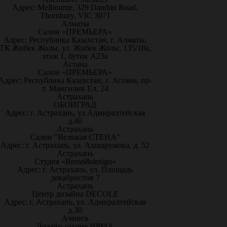
Адрес: Melbourne, 329 Darebin Road,
Thornbury, VIC 3071
Алматы
Салон «ПРЕМЬЕРА»
Адрес: Республика Казахстан, г. Алматы,
ТК Жибек Жолы, ул. Жибек Жолы, 135/10а,
этаж 1, бутик А23а
Астана
Салон «ПРЕМЬЕРА»
Адрес: Республика Казахстан, г. Астана, пр-
т. Мангилик Ел, 24
Астрахань
ОБОИГРАД
Адрес: г. Астрахань, ул.Адмиралтейская
д.46
Астрахань
Салон "Великая СТЕНА"
Адрес: г. Астрахань, ул. Ахшарумова, д. 52
Астрахань
Студия «Brend&design»
Адрес: г. Астрахань, ул. Площадь
декабристов 7
Астрахань
Центр дизайна DECOLE
Адрес: г. Астрахань, ул. Адмиралтейская
д.30
Ачинск
Дизайн-студия ИРМА