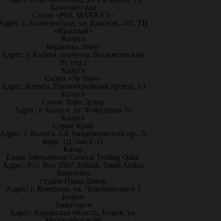
Калининград
Салон «POL MARKET»
Адрес: г. Калининград, ул. Красная, 247, ТЦ
«Красный»
Калуга
Керамика Люкс
Адрес: г. Калуга, переулок Воскресенский
29, стр.2
Калуга
Салон «Ле Вин»
Адрес: Калуга, Правобережный проезд, 13
Калуга
Салон Тефи Декор
Адрес: г. Калуга, ул. Фомушина 31
Калуга
Строй Край
Адрес: г. Калуга, 1-й Академический пр., 5,
корп. 1Д, пав Г-11
Катар
Exotic International General Trading Qatar
Адрес: P.O. Box 3507, Jeddah, Saudi Arabia
Кемерово
студия Гранд Декор
Адрес: г. Кемерово, ул. Черняховского 3
Киров
Акватория
Адрес: Кировская область, Киров, ул.
Милицейская 80