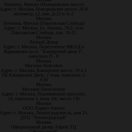
Лепнина, Фрески (Новорижское шоссе)
Адрес: г. Москва, Новорижское шоссе, 26-й
километр, с2, пав. Д-23 и А-2
Москва
Лепнина, Фрески (Павловская Слобода)
Адрес: г. Москва, ул. Ленина, 76/2, село
Павловская Слобода, пав. 19-21
Москва
Лепной Декор
Адрес: г. Москва, Пересечение МКАД и
Варшавское ш-се, "Каширский двор 3",
павильон П - 8
Москва
Магазин Holicolors
Адрес: г. Москва, Каширское шоссе, 19 к.1
ТК Каширский Двор, 2 этаж, павильон 2-
А30
Москва
Магазин Sherwinstore
Адрес: г. Москва, Нахимовский проспект,
24, павильон 3, блок 10с, место 130
Москва
ООО Паркет-Авeню
Адрес: г. Москва, Ленинградское ш, дом 25.
ДТЦ "Ленинградский"
Москва
Официальный дилер Artpole ТЦ
"Экспострой"