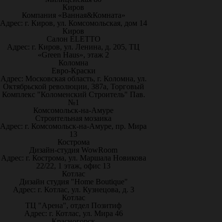
Киров
Компания «Ванная&Комната»
Адрес: г. Киров, ул. Комсомольская, дом 14
Киров
Салон ELETTO
Адрес: г. Киров, ул. Ленина, д. 205, ТЦ
«Green Haus», этаж 2
Коломна
Евро-Краски
Адрес: Московская область, г. Коломна, ул.
Октябрьской революции, 387а, Торговый
Комплекс "Коломенский Строитель" Пав.
№1
Комсомольск-на-Амуре
Строительная мозаика
Адрес: г. Комсомольск-на-Амуре, пр. Мира
13
Кострома
Дизайн-студия WowRoom
Адрес: г. Кострома, ул. Маршала Новикова
22/22, 1 этаж, офис 13
Котлас
Дизайн студия "Home Boutique"
Адрес: г. Котлас, ул. Кузнецова, д. 3
Котлас
ТЦ "Арена", отдел Позитиф
Адрес: г. Котлас, ул. Мира 46
Красногорск