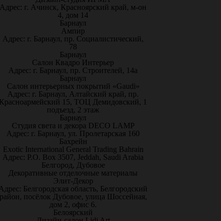
Адрес: г. Ачинск, Красноярский край, м-он
4, дом 14
Барнаул
Ампир
Адрес: г. Барнаул, пр. Социалистический,
78
Барнаул
Салон Квадро Интерьер
Адрес: г. Барнаул, пр. Строителей, 14а
Барнаул
Салон интерьерных покрытий «Gaudi»
Адрес: г. Барнаул, Алтайский край, пр.
Красноармейский 15, ТОЦ Демидовский, 1
подъезд, 2 этаж
Барнаул
Студия света и декора DECO LAMP
Адрес: г. Барнаул, ул. Пролетарская 160
Бахрейн
Exotic International General Trading Bahrain
Адрес: P.O. Box 3507, Jeddah, Saudi Arabia
Белгород, Дубовое
Декоративные отделочные материалы
Элит-Декор
Адрес: Белгородская область, Белгородский
район, посёлок Дубовое, улица Шоссейная,
дом 2, офис 6.
Белоярский
Дизайн-салон Lidi Art