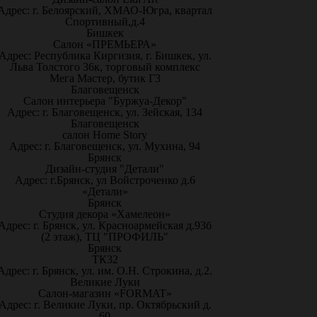
Адрес: г. Белоярский, ХМАО-Югра, квартал
Спортивный,д.4
Бишкек
Салон «ПРЕМЬЕРА»
Адрес: Республика Киргизия, г. Бишкек, ул.
Льва Толстого 36к, торговый комплекс
Мега Мастер, бутик Г3
Благовещенск
Салон интерьера "Буржуа-Декор"
Адрес: г. Благовещенск, ул. Зейская, 134
Благовещенск
салон Home Story
Адрес: г. Благовещенск, ул. Мухина, 94
Брянск
Дизайн-студия "Детали"
Адрес: г.Брянск, ул Войстроченко д.6
«Детали»
Брянск
Студия декора «Хамелеон»
Адрес: г. Брянск, ул. Красноармейская д.93б
(2 этаж), ТЦ "ПРОФИЛЬ"
Брянск
ТК32
Адрес: г. Брянск, ул. им. О.Н. Строкина, д.2.
Великие Луки
Салон-магазин «FORMAT»
Адрес: г. Великие Луки, пр. Октябрьский д.
60