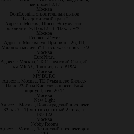
павильон Б2.17
Москва
DomLepnina строительный рынок
"Владимирский тракт"
Адрес: г. Москва, Шоссе Энтузиастов,
владение 19, Пав.12 «З»/Пав.17 «Ф»
Москва
Ecumena-Decor
Адрес: г. Москва, ул. Пришвина 26, ТЦ
"Миллион мелочей" 1-й этаж, секция С17/2
Москва
EuroPlit.ru
Адрес: г. Москва, ТК Славянский Стан, 41
км МКАД, 1 линия, пав. В19/4
Москва
MY-BURO
Адрес: г. Москва, ТЦ Румянцево Бизнес-
Парк. 22ой км Киевского шоссе. Вл.4
корпус Г, сек. 207Г
Москва
New Light
Адрес: г. Москва, Волгоградский проспект
32, к 25. ТЦ метр квадратный 2 этаж, п.
199-122
Москва
Nobby Rooms
Адрес: г. Москва, Ленинский проспект, дом
119