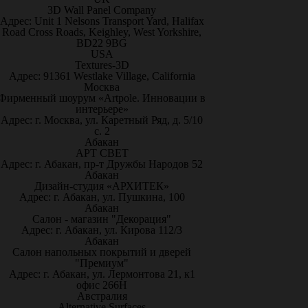
3D Wall Panel Company
Адрес: Unit 1 Nelsons Transport Yard, Halifax
Road Cross Roads, Keighley, West Yorkshire,
BD22 9BG
USA
Textures-3D
Адрес: 91361 Westlake Village, California
Москва
Фирменный шоурум «Artpole. Инновации в
интерьере»
Адрес: г. Москва, ул. Каретный Ряд, д. 5/10
с. 2
Абакан
АРТ СВЕТ
Адрес: г. Абакан, пр-т Дружбы Народов 52
Абакан
Дизайн-студия «АРХИТЕК»
Адрес: г. Абакан, ул. Пушкина, 100
Абакан
Салон - магазин "Декорация"
Адрес: г. Абакан, ул. Кирова 112/3
Абакан
Салон напольных покрытий и дверей
"Премиум"
Адрес: г. Абакан, ул. Лермонтова 21, к1
офис 266Н
Австралия
Alternative Surfaces