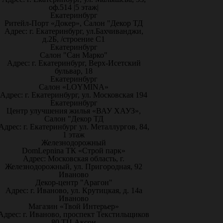
оф.514 |5 этаж|
Екатеринбург
Ритейл-Порт «Докер», Салон "Декор ТД
Адрес: г. Екатеринбург, ул.Бахчиванджи,
д.2Б, /строение С1
Екатеринбург
Салон "Сан Марко"
Адрес: г. Екатеринбург, Верх-Исетский
бульвар, 18
Екатеринбург
Салон «LOYMINA»
Адрес: г. Екатеринбург, ул. Московская 194
Екатеринбург
Центр улучшения жилья «ВАУ ХАУЗ»,
Салон "Декор ТД
Адрес: г. Екатеринбург ул. Металлургов, 84,
1 этаж
Железнодорожный
DomLepnina ТК «Строй парк»
Адрес: Московская область, г.
Железнодорожный, ул. Пригородная, 92
Иваново
Декор-центр "Арагон"
Адрес: г. Иваново, ул. Крутицкая, д. 14а
Иваново
Магазин «Твой Интерьер»
Адрес: г. Иваново, проспект Текстильщиков
80 ТЦ Аксон