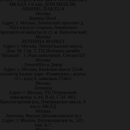
МКАДА 1-й км), ДОМ МЕБЕЛИ,
ЛИНИЯ1, ПАВ.П2-9
Москва
Корнер Oboi1
Адрес: г. Москва, Ленинский проспект д.
70/11 вход со стороны Ленинского
проспекта (4 минуты от ст. м. Вавиловская)
Москва
ЛЕПНИНА МАРКЕТ
Адрес: г. Москва, Ленинградское шоссе,
Дом. 58, Стр. 7, ТЦ Интерьер дизайн
"Водный", 1 Этаж цокольный, Секция 021
Москва
ЛепниННа и Декор
Адрес: г. Москва, Киевское шоссе 22-ой
километр Бизнес парк «Румянцево», корпус
«Г», вход 9, павильон Г246/1
Москва
Лепнина
Адрес: г. Москва, ТЦ Петровский,
павильоны А-44, В-42, Г-34. МО,
Красногорский р-н, Новорижское шоссе, 9
км от МКАД
Москва
Лепнина, Фрески (Волоколамское ш.)
Адрес: г. Москва, Волоколамское ш., 103,
пав. Б-7
Москва