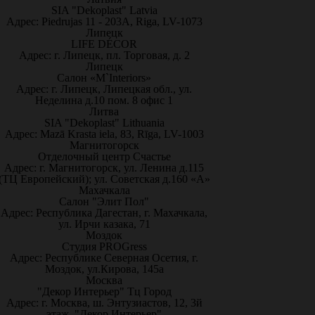
SIA "Dekoplast" Latvia
Адрес: Piedrujas 11 - 203A, Riga, LV-1073
Липецк
LIFE DÉCOR
Адрес: г. Липецк, пл. Торговая, д. 2
Липецк
Салон «M`Interiors»
Адрес: г. Липецк, Липецкая обл., ул.
Неделина д.10 пом. 8 офис 1
Литва
SIA "Dekoplast" Lithuania
Адрес: Mazā Krasta iela, 83, Rīga, LV-1003
Магнитогорск
Отделочный центр Счастье
Адрес: г. Магнитогорск, ул. Ленина д.115
(ТЦ Европейский); ул. Советская д.160 «А»
Махачкала
Салон "Элит Пол"
Адрес: Республика Дагестан, г. Махачкала,
ул. Ирчи казака, 71
Моздок
Студия PROGress
Адрес: Республике Северная Осетия, г.
Моздок, ул.Кирова, 145а
Москва
"Декор Интерьер" Тц Город
Адрес: г. Москва, ш. Энтузиастов, 12, 3й
этаж, "Декор Интерьер"