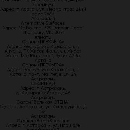
"Премиум"
Адрес: г. Абакан, ул. Лермонтова 21, к1
офис 266Н
Австралия
Alternative Surfaces
Адрес: Melbourne, 329 Darebin Road,
Thornbury, VIC 3071
Алматы
Салон «ПРЕМЬЕРА»
Адрес: Республика Казахстан, г.
Алматы, ТК Жибек Жолы, ул. Жибек
Жолы, 135/10а, этаж 1, бутик А23а
Астана
Салон «ПРЕМЬЕРА»
Адрес: Республика Казахстан, г.
Астана, пр-т. Мангилик Ел, 24
Астрахань
ОБОИГРАД
Адрес: г. Астрахань,
ул.Адмиралтейская д.46
Астрахань
Салон "Великая СТЕНА"
Адрес: г. Астрахань, ул. Ахшарумова, д.
52
Астрахань
Студия «Brend&design»
Адрес: г. Астрахань, ул. Площадь
декабристов 7