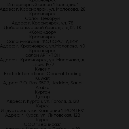
Интерьерный салон "Палладио"
Адрес: г. Красноярск, ул. Молокова, 28
Красноярск
Салон Декорум
Адрес: г. Красноярск, ул. 78
Добровольческой бригады, д.12, ТК
«Командор»
Красноярск
Салон-магазин "КОЛОРСТУДИЯ"
Адрес: г. Красноярск, ул.Молокова, 40
Красноярск
салон АРТ-ТОН
Адрес: г. Красноярск, ул. Маерчака, д.
1, пом. 19/2
Кувейт
Exotic International General Trading
Kuwait
Адрес: P.O. Box 3507, Jeddah, Saudi
Arabia
Курган
Декор
Адрес: г. Курган, ул. Гоголя, д.128
Курск
Индустриальная Компания "ПРОМТЕХ"
Адрес: г. Курск, ул. Литовская, 12В
Курск
ООО "Вернисаж"
Адрес: г. Курск, пр-т Победы, д.10