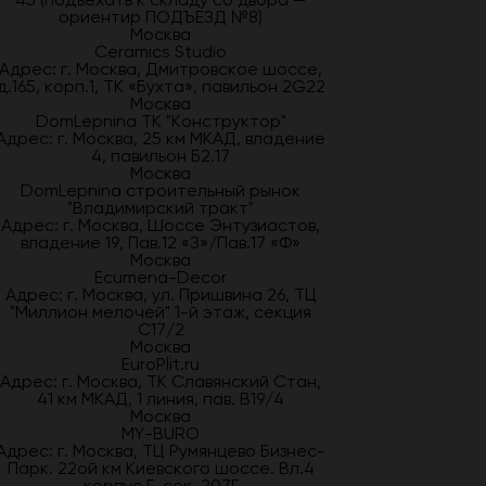
ориентир ПОДЪЕЗД №8)
Москва
Ceramics Studio
Адрес: г. Москва, Дмитровское шоссе,
д.165, корп.1, ТК «Бухта», павильон 2G22
Москва
DomLepnina ТК "Конструктор"
Адрес: г. Москва, 25 км МКАД, владение
4, павильон Б2.17
Москва
DomLepnina строительный рынок
"Владимирский тракт"
Адрес: г. Москва, Шоссе Энтузиастов,
владение 19, Пав.12 «З»/Пав.17 «Ф»
Москва
Ecumena-Decor
Адрес: г. Москва, ул. Пришвина 26, ТЦ
"Миллион мелочей" 1-й этаж, секция
С17/2
Москва
EuroPlit.ru
Адрес: г. Москва, ТК Славянский Стан,
41 км МКАД, 1 линия, пав. В19/4
Москва
MY-BURO
Адрес: г. Москва, ТЦ Румянцево Бизнес-
Парк. 22ой км Киевского шоссе. Вл.4
корпус Г, сек. 207Г