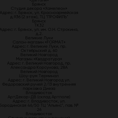
Брянск
Студия декора «Хамелеон»
Адрес: г. Брянск, ул. Красноармейская
д.93б (2 этаж), ТЦ "ПРОФИЛЬ"
Брянск
ТК32
Адрес: г. Брянск, ул. им. О.Н. Строкина,
д.2.
Великие Луки
Салон-магазин «FORMAT»
Адрес: г. Великие Луки, пр.
Октябрьский д. 60
Великий Новгород
Магазин «Квадратура»
Адрес: г. Великий Новгород, пр.
Александра Корсунова, 28А
Великий Новгород
Шоу-рум Терминал
Адрес: г. Великий Новгород ул.
Федоровский ручей 2/13 внутренняя
парковка Диеза
Владивосток
АртДекор-ДВ (склад Артполе)
Адрес: г. Владивосток, ул.
Бородинская 46/50 ТЦ "Альянс", пав. №
26
Владивосток
Студия интерьерных решений