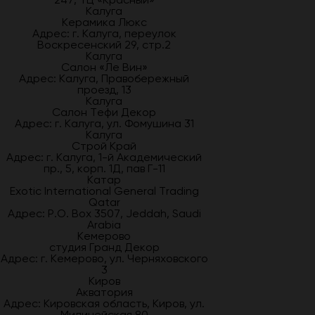
Калуга
Керамика Люкс
Адрес: г. Калуга, переулок
Воскресенский 29, стр.2
Калуга
Салон «Ле Вин»
Адрес: Калуга, Правобережный
проезд, 13
Калуга
Салон Тефи Декор
Адрес: г. Калуга, ул. Фомушина 31
Калуга
Строй Край
Адрес: г. Калуга, 1-й Академический
пр., 5, корп. 1Д, пав Г-11
Катар
Exotic International General Trading
Qatar
Адрес: P.O. Box 3507, Jeddah, Saudi
Arabia
Кемерово
студия Гранд Декор
Адрес: г. Кемерово, ул. Черняховского
3
Киров
Акватория
Адрес: Кировская область, Киров, ул.
Милицейская 80