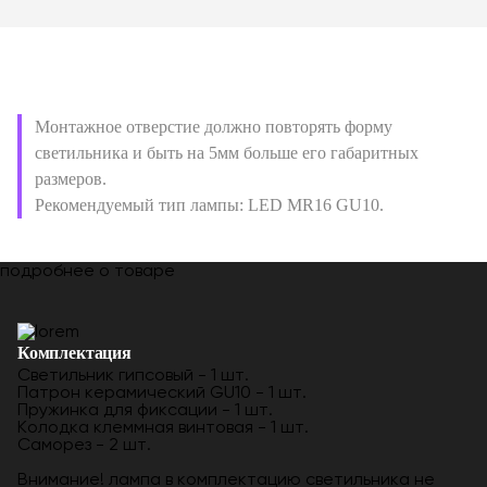
Монтажное отверстие должно повторять форму
светильника и быть на 5мм больше его габаритных
размеров.
Рекомендуемый тип лампы: LED MR16 GU10.
подробнее о товаре
Комплектация
Светильник гипсовый - 1 шт.
Патрон керамический GU10 - 1 шт.
Пружинка для фиксации - 1 шт.
Колодка клеммная винтовая - 1 шт.
Саморез - 2 шт.
Внимание! лампа в комплектацию светильника не