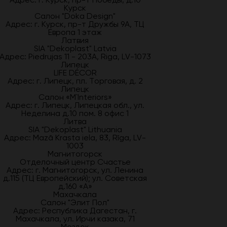
Курск
Салон "Doka Design"
Адрес: г. Курск, пр-т Дружбы 9А, ТЦ
Европа 1 этаж
Латвия
SIA "Dekoplast" Latvia
Адрес: Piedrujas 11 - 203A, Riga, LV-1073
Липецк
LIFE DÉCOR
Адрес: г. Липецк, пл. Торговая, д. 2
Липецк
Салон «M`Interiors»
Адрес: г. Липецк, Липецкая обл., ул.
Неделина д.10 пом. 8 офис 1
Литва
SIA "Dekoplast" Lithuania
Адрес: Mazā Krasta iela, 83, Rīga, LV-
1003
Магнитогорск
Отделочный центр Счастье
Адрес: г. Магнитогорск, ул. Ленина
д.115 (ТЦ Европейский); ул. Советская
д.160 «А»
Махачкала
Салон "Элит Пол"
Адрес: Республика Дагестан, г.
Махачкала, ул. Ирчи казака, 71
Моздок