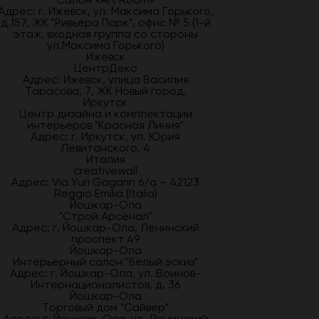
Адрес: г. Ижевск, ул. Максима Горького,
д.157, ЖК "Ривьера Парк", офис № 5 (1-й
этаж, входная группа со стороны
ул.Максима Горького)
Ижевск
ЦентрДеко
Адрес: Ижевск, улица Василия
Тарасова, 7, ЖК Новый город.
Иркутск
Центр дизайна и комплектации
интерьеров "Красная Линия"
Адрес: г. Иркутск, ул. Юрия
Левитанского, 4
Италия
creativewall
Адрес: Via Yuri Gagarin 6/a – 42123
Reggio Emilia (Italia)
Йошкар-Ола
"Строй Арсенал"
Адрес: г. Йошкар-Ола, Ленинский
проспект 49
Йошкар-Ола
Интерьерный салон "Белый эскиз"
Адрес: г. Йошкар-Ола, ул. Воинов-
Интернационалистов, д. 36
Йошкар-Ола
Торговый дом "Сайвер"
Адрес: г. Йошкар-Ола, ул. Ленинский