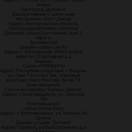
Arabia
Белгород, Дубовое
Декоративные отделочные
материалы Элит-Декор
Адрес: Белгородская область,
Белгородский район, посёлок
Дубовое, улица Шоссейная, дом 2,
офис 6.
Белоярский
Дизайн-салон Lidi Art
Адрес: г. Белоярский, ХМАО-Югра,
квартал Спортивный,д.4
Бишкек
Салон «ПРЕМЬЕРА»
Адрес: Республика Киргизия, г. Бишкек,
ул. Льва Толстого 36к, торговый
комплекс Мега Мастер, бутик Г3
Благовещенск
Салон интерьера "Буржуа-Декор"
Адрес: г. Благовещенск, ул. Зейская,
134
Благовещенск
салон Home Story
Адрес: г. Благовещенск, ул. Мухина, 94
Брянск
Дизайн-студия "Детали"
Адрес: г.Брянск, ул Войстроченко д.6
«Детали»