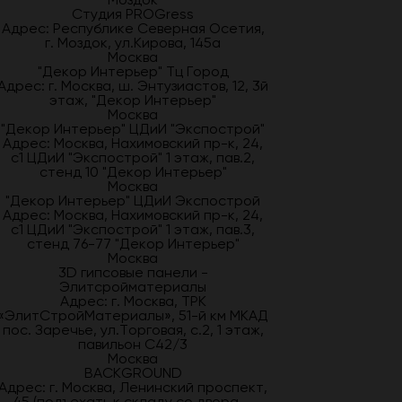
Студия PROGress
Адрес: Республике Северная Осетия,
г. Моздок, ул.Кирова, 145а
Москва
"Декор Интерьер" Тц Город
Адрес: г. Москва, ш. Энтузиастов, 12, 3й
этаж, "Декор Интерьер"
Москва
"Декор Интерьер" ЦДиИ "Экспострой"
Адрес: Москва, Нахимовский пр-к, 24,
с1 ЦДиИ "Экспострой" 1 этаж, пав.2,
стенд 10 "Декор Интерьер"
Москва
"Декор Интерьер" ЦДиИ Экспострой
Адрес: Москва, Нахимовский пр-к, 24,
с1 ЦДиИ "Экспострой" 1 этаж, пав.3,
стенд 76-77 "Декор Интерьер"
Москва
3D гипсовые панели -
Элитсройматериалы
Адрес: г. Москва, ТРК
«ЭлитСтройМатериалы», 51-й км МКАД
пос. Заречье, ул.Торговая, с.2, 1 этаж,
павильон С42/3
Москва
BACKGROUND
Адрес: г. Москва, Ленинский проспект,
45 (подъехать к складу со двора —