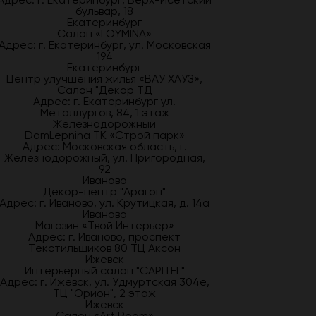
бульвар, 18
Екатеринбург
Салон «LOYMINA»
Адрес: г. Екатеринбург, ул. Московская
194
Екатеринбург
Центр улучшения жилья «ВАУ ХАУЗ»,
Салон "Декор ТД
Адрес: г. Екатеринбург ул.
Металлургов, 84, 1 этаж
Железнодорожный
DomLepnina ТК «Строй парк»
Адрес: Московская область, г.
Железнодорожный, ул. Пригородная,
92
Иваново
Декор-центр "Арагон"
Адрес: г. Иваново, ул. Крутицкая, д. 14а
Иваново
Магазин «Твой Интерьер»
Адрес: г. Иваново, проспект
Текстильщиков 80 ТЦ Аксон
Ижевск
Интерьерный салон "CAPITEL"
Адрес: г. Ижевск, ул. Удмуртская 304е,
ТЦ "Орион", 2 этаж
Ижевск
Салон «Art Room»