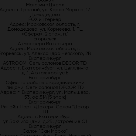
Магазин «Джем»
Адрес: г. Грозный, ул. Карла Маркса, 17
Домодедово
FOX интерьер
Адрес: Московская область, г.
Домодедово, ул. Корнеева, 1, ТЦ
«Сфера», 2 этаж, п.1
Егорьевск
Атмосфера Интерьера
Адрес: Московская область, г.
Егорьевск, ул. Александра Невского, 2В
Екатеринбург
ASTROOM. Сеть салонов DECOR TD
Адрес: г. Екатеринбург, ул. Цвиллинга,
д .1, 4 этаж корпус Б
Екатеринбург
Офис по работе с юридическими
лицами. Сеть салонов DECOR TD
Адрес: г. Екатеринбург, ул. Малышева,
53, оф.514 |5 этаж|
Екатеринбург
Ритейл-Порт «Докер», Салон "Декор
ТД
Адрес: г. Екатеринбург,
ул.Бахчиванджи, д.2Б, /строение С1
Екатеринбург
Салон "Сан Марко"
Адрес: г. Екатеринбург, Верх-Исетский