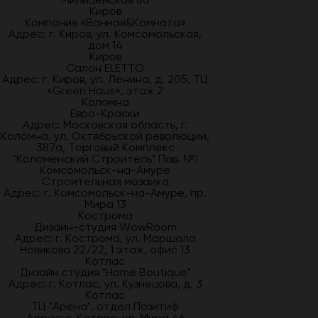
Киров
Компания «Ванная&Комната»
Адрес: г. Киров, ул. Комсомольская,
дом 14
Киров
Салон ELETTO
Адрес: г. Киров, ул. Ленина, д. 205, ТЦ
«Green Haus», этаж 2
Коломна
Евро-Краски
Адрес: Московская область, г.
Коломна, ул. Октябрьской революции,
387а, Торговый Комплекс
"Коломенский Строитель" Пав. №1
Комсомольск-на-Амуре
Строительная мозаика
Адрес: г. Комсомольск-на-Амуре, пр.
Мира 13
Кострома
Дизайн-студия WowRoom
Адрес: г. Кострома, ул. Маршала
Новикова 22/22, 1 этаж, офис 13
Котлас
Дизайн студия "Home Boutique"
Адрес: г. Котлас, ул. Кузнецова, д. 3
Котлас
ТЦ "Арена", отдел Позитиф
Адрес: г. Котлас, ул. Мира 46