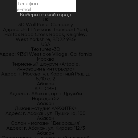
Выберите свой город
UK
3D Wall Panel Company
Адрес: Unit 1 Nelsons Transport Yard,
Halifax Road Cross Roads, Keighley,
West Yorkshire, BD22 9BG
USA
Textures-3D
Адрес: 91361 Westlake Village, California
Москва
Фирменный шоурум «Artpole.
Инновации в интерьере»
Адрес: г. Москва, ул. Каретный Ряд, д.
5/10 с. 2
Абакан
АРТ СВЕТ
Адрес: г. Абакан, пр-т Дружбы
Народов 52
Абакан
Дизайн-студия «АРХИТЕК»
Адрес: г. Абакан, ул. Пушкина, 100
Абакан
Салон - магазин "Декорация"
Адрес: г. Абакан, ул. Кирова 112/3
Абакан
Салон напольных покрытий и дверей