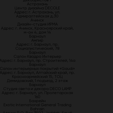
Астрахань
Центр дизайна DECOLE
Адрес: г. Астрахань, ул.
Адмиралтейская д.30
Ачинск
Дизайн-студия ИРМА
Адрес: г. Ачинск, Красноярский край,
м-он 4, дом 14
Барнаул
Ампир
Адрес: г. Барнаул, пр.
Социалистический, 78
Барнаул
Салон Квадро Интерьер
Адрес: г. Барнаул, пр. Строителей, 14а
Барнаул
Салон интерьерных покрытий «Gaudi»
Адрес: г. Барнаул, Алтайский край, пр.
Красноармейский 15, ТОЦ
Демидовский, 1 подъезд, 2 этаж
Барнаул
Студия света и декора DECO LAMP
Адрес: г. Барнаул, ул. Пролетарская
160
Бахрейн
Exotic International General Trading
Bahrain
Адрес: P.O. Box 3507, Jeddah, Saudi