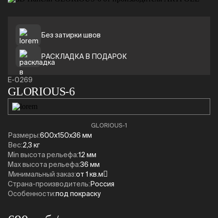
Без затирки швов
РАСКЛАДКА В ПОДАРОК
E-0269
GLORIOUS-6
GLORIOUS-1
Размеры:
600x150x36 мм
Вес:
2,3 кг
Min высота рельефа:
12 мм
Max высота рельефа:
36 мм
Минимальный заказ:
от 1 кв.м
Страна-производитель:
Россия
Особенности:
под покраску