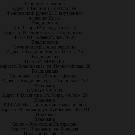
Шоу-рум Терминал
Адрес: г. Великий Новгород ул.
Федоровский ручей 2/13 внутренняя
парковка Диеза
Владивосток
АртДекор-ДВ (склад Артполе)
Адрес: г. Владивосток, ул. Бородинская
46/50 ТЦ "Альянс", пав. № 26
Владивосток
Студия интерьерных решений
Адрес: г. Владивосток, ул. Гоголя, 30
Владикавказ
DESIGN MARKET
Адрес: г. Владикавказ, ул. Первомайская, 28
Владикавказ
Салон-магазин «Лепные Декоры»
Адрес: г. Владикавказ, ул. Ардонская, 182
Владимир
OMEGA SALON
Адрес: г. Владимир, ул. Мира, 49, пом. 20
Владимир
PILLAR Магазин чистовых материалов
Адрес: г. Владимир, ул. Куйбышева 28е ТЦ
«Подкова»
Владимир
Салон «Философия Интерьера»
Адрес: г. Владимир, ул. Большая
Нижегородская д.32