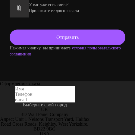
У вас уже есть смета?
Приложите ее для просчета
Нажимая кнопку, вы принимаете
условия пользовательского
соглашения
Оформление заказа
Выберите свой город
UK
3D Wall Panel Company
Адрес: Unit 1 Nelsons Transport Yard, Halifax
Road Cross Roads, Keighley, West Yorkshire,
BD22 9BG
USA