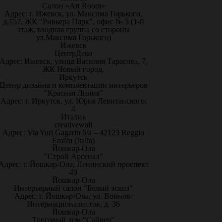
Салон «Art Room»
Адрес: г. Ижевск, ул. Максима Горького,
д.157, ЖК "Ривьера Парк", офис № 5 (1-й
этаж, входная группа со стороны
ул.Максима Горького)
Ижевск
ЦентрДеко
Адрес: Ижевск, улица Василия Тарасова, 7,
ЖК Новый город.
Иркутск
Центр дизайна и комплектации интерьеров
"Красная Линия"
Адрес: г. Иркутск, ул. Юрия Левитанского,
4
Италия
creativewall
Адрес: Via Yuri Gagarin 6/a – 42123 Reggio
Emilia (Italia)
Йошкар-Ола
"Строй Арсенал"
Адрес: г. Йошкар-Ола, Ленинский проспект
49
Йошкар-Ола
Интерьерный салон "Белый эскиз"
Адрес: г. Йошкар-Ола, ул. Воинов-
Интернационалистов, д. 36
Йошкар-Ола
Торговый дом "Сайвер"