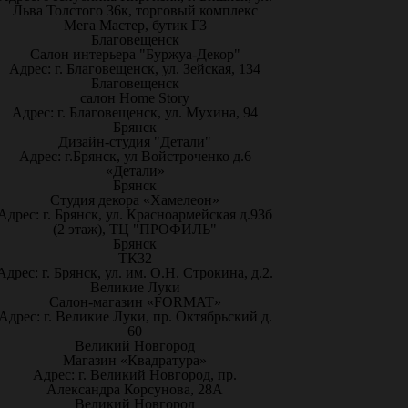
Льва Толстого 36к, торговый комплекс
Мега Мастер, бутик Г3
Благовещенск
Салон интерьера "Буржуа-Декор"
Адрес: г. Благовещенск, ул. Зейская, 134
Благовещенск
салон Home Story
Адрес: г. Благовещенск, ул. Мухина, 94
Брянск
Дизайн-студия "Детали"
Адрес: г.Брянск, ул Войстроченко д.6
«Детали»
Брянск
Студия декора «Хамелеон»
Адрес: г. Брянск, ул. Красноармейская д.93б
(2 этаж), ТЦ "ПРОФИЛЬ"
Брянск
ТК32
Адрес: г. Брянск, ул. им. О.Н. Строкина, д.2.
Великие Луки
Салон-магазин «FORMAT»
Адрес: г. Великие Луки, пр. Октябрьский д.
60
Великий Новгород
Магазин «Квадратура»
Адрес: г. Великий Новгород, пр.
Александра Корсунова, 28А
Великий Новгород