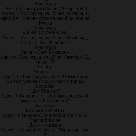
Волгоград
DECOLE шоу-рум (Салон "Декорация")
Адрес: г. Волгоград, ул. 25 лет Октября, 1,
офис 104. Оптово-строительный рынок на
Тулака
Волгоград
«ДОМ КАМЕНЬОН»
Адрес: г. Волгоград, ул. 25 лет Октября, д.
1, стр. 1, ТК "Фаворит".
Волгоград
Салон «Свет Южанки»
Адрес: г. Волгоград, ул. 25 лет Октября 1Ц,
склад ТР
Вологда
Европласт
Адрес: г. Вологда, ул. Сергея Преминина,
д.10 (отдельный вход с левого торца)
Воронеж
"Дом Плитки"
Адрес: г. Воронеж. ул. Донбасская, дом 44,
магазин "Дом Плитки"
Воронеж
Компания ЭкоПол
Адрес: г. Воронеж, Ленинский пр-т, 96А
Горячий Ключ
Джем - магазин
Адрес: г. Горячий Ключ, ул. Черняховского
79