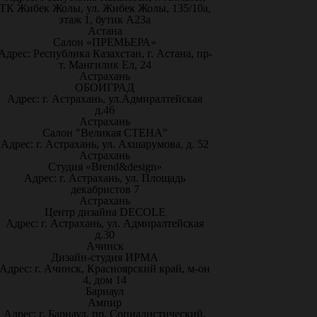
ТК Жибек Жолы, ул. Жибек Жолы, 135/10а,
этаж 1, бутик А23а
Астана
Салон «ПРЕМЬЕРА»
Адрес: Республика Казахстан, г. Астана, пр-
т. Мангилик Ел, 24
Астрахань
ОБОИГРАД
Адрес: г. Астрахань, ул.Адмиралтейская
д.46
Астрахань
Салон "Великая СТЕНА"
Адрес: г. Астрахань, ул. Ахшарумова, д. 52
Астрахань
Студия «Brend&design»
Адрес: г. Астрахань, ул. Площадь
декабристов 7
Астрахань
Центр дизайна DECOLE
Адрес: г. Астрахань, ул. Адмиралтейская
д.30
Ачинск
Дизайн-студия ИРМА
Адрес: г. Ачинск, Красноярский край, м-он
4, дом 14
Барнаул
Ампир
Адрес: г. Барнаул, пр. Социалистический,