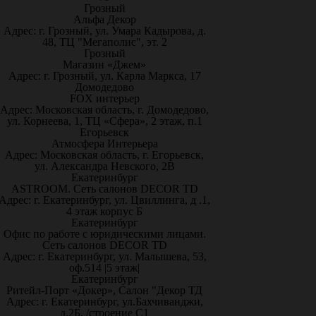
Грозный
Альфа Декор
Адрес: г. Грозный, ул. Умара Кадырова, д.
48, ТЦ "Мегаполис", эт. 2
Грозный
Магазин «Джем»
Адрес: г. Грозный, ул. Карла Маркса, 17
Домодедово
FOX интерьер
Адрес: Московская область, г. Домодедово,
ул. Корнеева, 1, ТЦ «Сфера», 2 этаж, п.1
Егорьевск
Атмосфера Интерьера
Адрес: Московская область, г. Егорьевск,
ул. Александра Невского, 2В
Екатеринбург
ASTROOM. Сеть салонов DECOR TD
Адрес: г. Екатеринбург, ул. Цвиллинга, д .1,
4 этаж корпус Б
Екатеринбург
Офис по работе с юридическими лицами.
Сеть салонов DECOR TD
Адрес: г. Екатеринбург, ул. Малышева, 53,
оф.514 |5 этаж|
Екатеринбург
Ритейл-Порт «Докер», Салон "Декор ТД
Адрес: г. Екатеринбург, ул.Бахчиванджи,
д.2Б, /строение С1