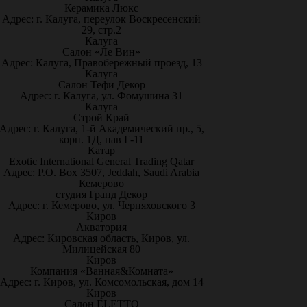
Керамика Люкс
Адрес: г. Калуга, переулок Воскресенский
29, стр.2
Калуга
Салон «Ле Вин»
Адрес: Калуга, Правобережный проезд, 13
Калуга
Салон Тефи Декор
Адрес: г. Калуга, ул. Фомушина 31
Калуга
Строй Край
Адрес: г. Калуга, 1-й Академический пр., 5,
корп. 1Д, пав Г-11
Катар
Exotic International General Trading Qatar
Адрес: P.O. Box 3507, Jeddah, Saudi Arabia
Кемерово
студия Гранд Декор
Адрес: г. Кемерово, ул. Черняховского 3
Киров
Акватория
Адрес: Кировская область, Киров, ул.
Милицейская 80
Киров
Компания «Ванная&Комната»
Адрес: г. Киров, ул. Комсомольская, дом 14
Киров
Салон ELETTO