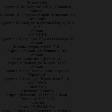
Textures-3D
Адрес: 91361 Westlake Village, California
Москва
Фирменный шоурум «Artpole. Инновации в
интерьере»
Адрес: г. Москва, ул. Каретный Ряд, д. 5/10
с. 2
Абакан
АРТ СВЕТ
Адрес: г. Абакан, пр-т Дружбы Народов 52
Абакан
Дизайн-студия «АРХИТЕК»
Адрес: г. Абакан, ул. Пушкина, 100
Абакан
Салон - магазин "Декорация"
Адрес: г. Абакан, ул. Кирова 112/3
Абакан
Салон напольных покрытий и дверей
"Премиум"
Адрес: г. Абакан, ул. Лермонтова 21, к1
офис 266Н
Австралия
Alternative Surfaces
Адрес: Melbourne, 329 Darebin Road,
Thornbury, VIC 3071
Алматы
Салон «ПРЕМЬЕРА»
Адрес: Республика Казахстан, г. Алматы,