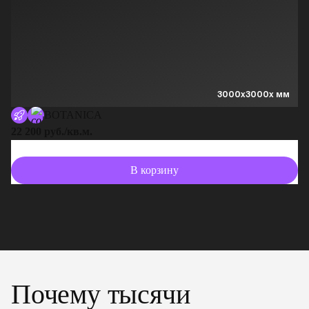
3000x3000x мм
BOTANICA
22 200 руб./кв.м.
13
В корзину
Почему тысячи