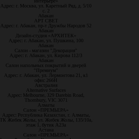
интерьере»
Адрес: г. Москва, ул. Каретный Ряд, д. 5/10
с. 2
Абакан
АРТ СВЕТ
Адрес: г. Абакан, пр-т Дружбы Народов 52
Абакан
Дизайн-студия «АРХИТЕК»
Адрес: г. Абакан, ул. Пушкина, 100
Абакан
Салон - магазин "Декорация"
Адрес: г. Абакан, ул. Кирова 112/3
Абакан
Салон напольных покрытий и дверей
"Премиум"
Адрес: г. Абакан, ул. Лермонтова 21, к1
офис 266Н
Австралия
Alternative Surfaces
Адрес: Melbourne, 329 Darebin Road,
Thornbury, VIC 3071
Алматы
Салон «ПРЕМЬЕРА»
Адрес: Республика Казахстан, г. Алматы,
ТК Жибек Жолы, ул. Жибек Жолы, 135/10а,
этаж 1, бутик А23а
Астана
Салон «ПРЕМЬЕРА»