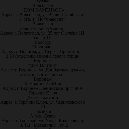
Тулака
Волгоград
«ДОМ КАМЕНЬОН»
Адрес: г. Волгоград, ул. 25 лет Октября, д.
1, стр. 1, ТК "Фаворит".
Волгоград
Салон «Свет Южанки»
Адрес: г. Волгоград, ул. 25 лет Октября 1Ц,
склад ТР
Вологда
Европласт
Адрес: г. Вологда, ул. Сергея Преминина,
д.10 (отдельный вход с левого торца)
Воронеж
"Дом Плитки"
Адрес: г. Воронеж. ул. Донбасская, дом 44,
магазин "Дом Плитки"
Воронеж
Компания ЭкоПол
Адрес: г. Воронеж, Ленинский пр-т, 96А
Горячий Ключ
Джем - магазин
Адрес: г. Горячий Ключ, ул. Черняховского
79
Грозный
Альфа Декор
Адрес: г. Грозный, ул. Умара Кадырова, д.
48, ТЦ "Мегаполис", эт. 2