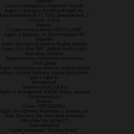
Барнаул
Салон интерьерных покрытий «Gaudi»
Адрес: г. Барнаул, Алтайский край, пр.
Красноармейский 15, ТОЦ Демидовский, 1
подъезд, 2 этаж
Барнаул
Студия света и декора DECO LAMP
Адрес: г. Барнаул, ул. Пролетарская 160
Бахрейн
Exotic International General Trading Bahrain
Адрес: P.O. Box 3507, Jeddah, Saudi Arabia
Белгород, Дубовое
Декоративные отделочные материалы
Элит-Декор
Адрес: Белгородская область, Белгородский
район, посёлок Дубовое, улица Шоссейная,
дом 2, офис 6.
Белоярский
Дизайн-салон Lidi Art
Адрес: г. Белоярский, ХМАО-Югра, квартал
Спортивный,д.4
Бишкек
Салон «ПРЕМЬЕРА»
Адрес: Республика Киргизия, г. Бишкек, ул.
Льва Толстого 36к, торговый комплекс
Мега Мастер, бутик Г3
Благовещенск
Салон интерьера "Буржуа-Декор"