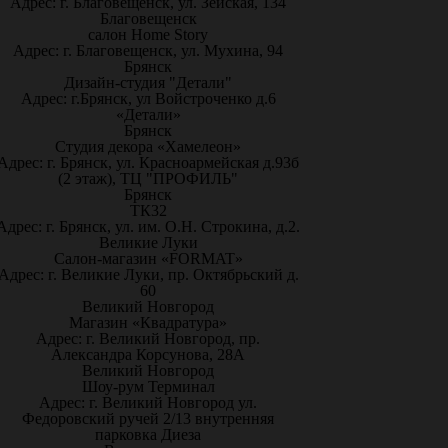
Адрес: г. Благовещенск, ул. Зейская, 134
Благовещенск
салон Home Story
Адрес: г. Благовещенск, ул. Мухина, 94
Брянск
Дизайн-студия "Детали"
Адрес: г.Брянск, ул Войстроченко д.6
«Детали»
Брянск
Студия декора «Хамелеон»
Адрес: г. Брянск, ул. Красноармейская д.93б
(2 этаж), ТЦ "ПРОФИЛЬ"
Брянск
ТК32
Адрес: г. Брянск, ул. им. О.Н. Строкина, д.2.
Великие Луки
Салон-магазин «FORMAT»
Адрес: г. Великие Луки, пр. Октябрьский д.
60
Великий Новгород
Магазин «Квадратура»
Адрес: г. Великий Новгород, пр.
Александра Корсунова, 28А
Великий Новгород
Шоу-рум Терминал
Адрес: г. Великий Новгород ул.
Федоровский ручей 2/13 внутренняя
парковка Диеза