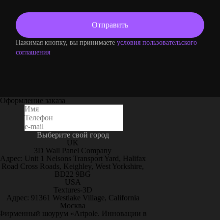
Нажимая кнопку, вы принимаете
условия пользовательского
соглашения
Оформление заказа
Выберите свой город
UK
3D Wall Panel Company
Адрес: Unit 1 Nelsons Transport Yard, Halifax
Road Cross Roads, Keighley, West Yorkshire,
BD22 9BG
USA
Textures-3D
Адрес: 91361 Westlake Village, California
Москва
Фирменный шоурум «Artpole. Инновации в