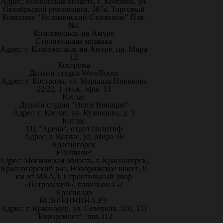
Адрес: Московская область, г. Коломна, ул.
Октябрьской революции, 387а, Торговый
Комплекс "Коломенский Строитель" Пав.
№1
Комсомольск-на-Амуре
Строительная мозаика
Адрес: г. Комсомольск-на-Амуре, пр. Мира
13
Кострома
Дизайн-студия WowRoom
Адрес: г. Кострома, ул. Маршала Новикова
22/22, 1 этаж, офис 13
Котлас
Дизайн студия "Home Boutique"
Адрес: г. Котлас, ул. Кузнецова, д. 3
Котлас
ТЦ "Арена", отдел Позитиф
Адрес: г. Котлас, ул. Мира 46
Красногорск
FDPmaster
Адрес: Московская область, г. Красногорск,
Красногорский р-н, Новорижское шоссе, 9
км от МКАД. Строительный двор
«Петровский», павильон Г-2
Краснодар
ВСЯЛЕПНИНА.РУ
Адрес: г. Краснодар, ул. Северная, 320, ТЦ
"Евроремонт", пав.112