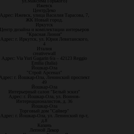
ул.Максима Горького)
Ижевск
ЦентрДеко
Адрес: Ижевск, улица Василия Тарасова, 7,
ЖК Новый город.
Иркутск
Центр дизайна и комплектации интерьеров
"Красная Линия"
Адрес: г. Иркутск, ул. Юрия Левитанского,
4
Италия
creativewall
Адрес: Via Yuri Gagarin 6/a – 42123 Reggio
Emilia (Italia)
Йошкар-Ола
"Строй Арсенал"
Адрес: г. Йошкар-Ола, Ленинский проспект
49
Йошкар-Ола
Интерьерный салон "Белый эскиз"
Адрес: г. Йошкар-Ола, ул. Воинов-
Интернационалистов, д. 36
Йошкар-Ола
Торговый дом "Сайвер"
Адрес: г. Йошкар-Ола, ул. Ленинский пр-т,
д.8
Казань
Лепной Декор