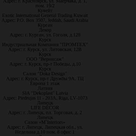
Адрес: г. Красноярск, ул. Маерчака, д. 1,
пом. 19/2
Кувейт
Exotic International General Trading Kuwait
Адрес: P.O. Box 3507, Jeddah, Saudi Arabia
Курган
Декор
Адрес: г. Курган, ул. Гоголя, д.128
Курск
Индустриальная Компания "ПРОМТЕХ"
Адрес: г. Курск, ул. Литовская, 12В
Курск
ООО "Вернисаж"
Адрес: г. Курск, пр-т Победы, д.10
Курск
Салон "Doka Design"
Адрес: г. Курск, пр-т Дружбы 9А, ТЦ
Европа 1 этаж
Латвия
SIA "Dekoplast" Latvia
Адрес: Piedrujas 11 - 203A, Riga, LV-1073
Липецк
LIFE DÉCOR
Адрес: г. Липецк, пл. Торговая, д. 2
Липецк
Салон «M`Interiors»
Адрес: г. Липецк, Липецкая обл., ул.
Неделина д.10 пом. 8 офис 1