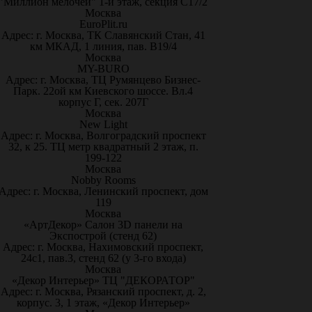
"Миллион мелочей" 1-й этаж, секция С17/2
Москва
EuroPlit.ru
Адрес: г. Москва, ТК Славянский Стан, 41
км МКАД, 1 линия, пав. В19/4
Москва
MY-BURO
Адрес: г. Москва, ТЦ Румянцево Бизнес-
Парк. 22ой км Киевского шоссе. Вл.4
корпус Г, сек. 207Г
Москва
New Light
Адрес: г. Москва, Волгоградский проспект
32, к 25. ТЦ метр квадратный 2 этаж, п.
199-122
Москва
Nobby Rooms
Адрес: г. Москва, Ленинский проспект, дом
119
Москва
«АртДекор» Салон 3D панели на
Экспострой (стенд 62)
Адрес: г. Москва, Нахимовский проспект,
24с1, пав.3, стенд 62 (у 3-го входа)
Москва
«Декор Интерьер» ТЦ "ДЕКОРАТОР"
Адрес: г. Москва, Рязанский проспект, д. 2,
корпус. 3, 1 этаж, «Декор Интерьер»