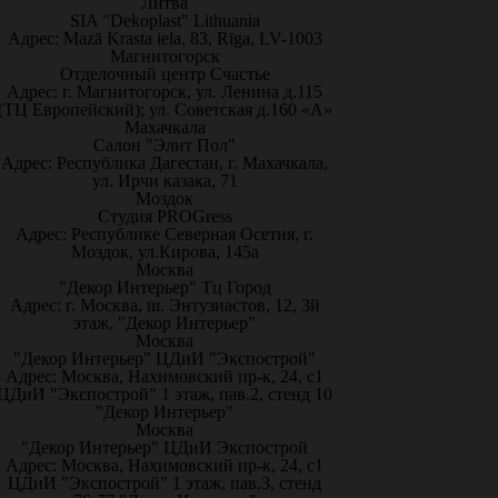
Литва
SIA "Dekoplast" Lithuania
Адрес: Mazā Krasta iela, 83, Rīga, LV-1003
Магнитогорск
Отделочный центр Счастье
Адрес: г. Магнитогорск, ул. Ленина д.115
(ТЦ Европейский); ул. Советская д.160 «А»
Махачкала
Салон "Элит Пол"
Адрес: Республика Дагестан, г. Махачкала,
ул. Ирчи казака, 71
Моздок
Студия PROGress
Адрес: Республике Северная Осетия, г.
Моздок, ул.Кирова, 145а
Москва
"Декор Интерьер" Тц Город
Адрес: г. Москва, ш. Энтузиастов, 12, 3й
этаж, "Декор Интерьер"
Москва
"Декор Интерьер" ЦДиИ "Экспострой"
Адрес: Москва, Нахимовский пр-к, 24, с1
ЦДиИ "Экспострой" 1 этаж, пав.2, стенд 10
"Декор Интерьер"
Москва
"Декор Интерьер" ЦДиИ Экспострой
Адрес: Москва, Нахимовский пр-к, 24, с1
ЦДиИ "Экспострой" 1 этаж, пав.3, стенд