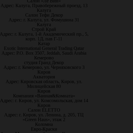
Салон «Ле Вин»
Адрес: Калуга, Правобережный проезд, 13
Калуга
Салон Тефи Декор
Адрес: г. Калуга, ул. Фомушина 31
Калуга
Строй Край
Адрес: г. Калуга, 1-й Академический пр., 5,
корп. 1Д, пав Г-11
Катар
Exotic International General Trading Qatar
Адрес: P.O. Box 3507, Jeddah, Saudi Arabia
Кемерово
студия Гранд Декор
Адрес: г. Кемерово, ул. Черняховского 3
Киров
Акватория
Адрес: Кировская область, Киров, ул.
Милицейская 80
Киров
Компания «Ванная&Комната»
Адрес: г. Киров, ул. Комсомольская, дом 14
Киров
Салон ELETTO
Адрес: г. Киров, ул. Ленина, д. 205, ТЦ
«Green Haus», этаж 2
Коломна
Евро-Краски