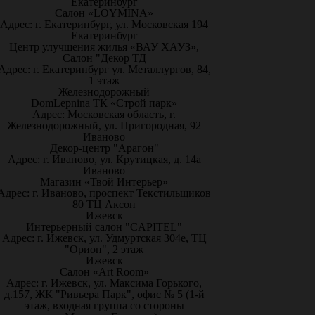
Екатеринбург
Салон «LOYMINA»
Адрес: г. Екатеринбург, ул. Московская 194
Екатеринбург
Центр улучшения жилья «ВАУ ХАУЗ»,
Салон "Декор ТД
Адрес: г. Екатеринбург ул. Металлургов, 84,
1 этаж
Железнодорожный
DomLepnina ТК «Строй парк»
Адрес: Московская область, г.
Железнодорожный, ул. Пригородная, 92
Иваново
Декор-центр "Арагон"
Адрес: г. Иваново, ул. Крутицкая, д. 14а
Иваново
Магазин «Твой Интерьер»
Адрес: г. Иваново, проспект Текстильщиков
80 ТЦ Аксон
Ижевск
Интерьерный салон "CAPITEL"
Адрес: г. Ижевск, ул. Удмуртская 304е, ТЦ
"Орион", 2 этаж
Ижевск
Салон «Art Room»
Адрес: г. Ижевск, ул. Максима Горького,
д.157, ЖК "Ривьера Парк", офис № 5 (1-й
этаж, входная группа со стороны