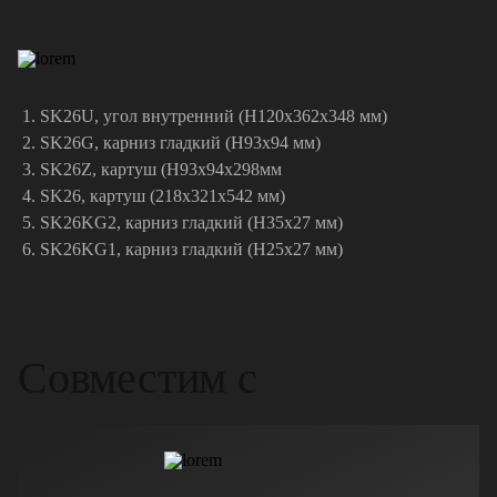
SK26U, угол внутренний (H120x362x348 мм)
SK26G, карниз гладкий (H93x94 мм)
SK26Z, картуш (H93x94x298мм
SK26, картуш (218х321х542 мм)
SK26KG2, карниз гладкий (H35x27 мм)
SK26KG1, карниз гладкий (H25x27 мм)
Совместим с