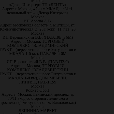
Москва
«Декор Интерьер» ТЦ «ЛЕНТА»
Адрес: г. Москва, 47й км МКАД, вл31с1,
цокольный этаж «Декор Интерьер»
Москва
ИП Абаева А.В.
Адрес: Московская область, г. Мытищи, ул.
Коммунистическая, д. 25Г, корп. 11, пав. 20
Москва
ИП Верещинский В.В. (ПАВ.19Е и 6М)
Адрес: г. Москва, ТОРГОВЫЙ
КОМПЛЕКС "ВЛАДИМИРСКИЙ
ТРАКТ", (пересечение шоссе Энтузиастов и
МКАДА 1-й км), ПАВ.19Е и 6М
Москва
ИП Верещинский В.В. (ПАВ.П2-9)
Адрес: г. Москва, ТОРГОВЫЙ
КОМПЛЕКС "ВЛАДИМИРСКИЙ
ТРАКТ", (пересечение шоссе Энтузиастов и
МКАДА 1-й км), ДОМ МЕБЕЛИ,
ЛИНИЯ1, ПАВ.П2-9
Москва
Корнер Oboi1
Адрес: г. Москва, Ленинский проспект д.
70/11 вход со стороны Ленинского
проспекта (4 минуты от ст. м. Вавиловская)
Москва
ЛЕПНИНА МАРКЕТ