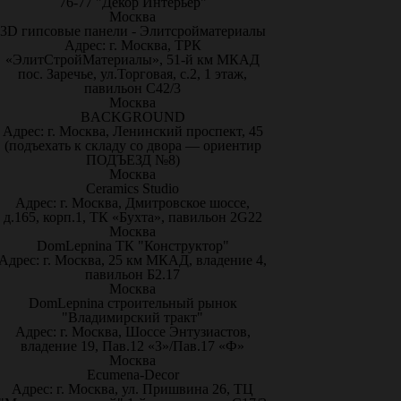
76-77 "Декор Интерьер"
Москва
3D гипсовые панели - Элитсройматериалы
Адрес: г. Москва, ТРК
«ЭлитСтройМатериалы», 51-й км МКАД
пос. Заречье, ул.Торговая, с.2, 1 этаж,
павильон С42/3
Москва
BACKGROUND
Адрес: г. Москва, Ленинский проспект, 45
(подъехать к складу со двора — ориентир
ПОДЪЕЗД №8)
Москва
Ceramics Studio
Адрес: г. Москва, Дмитровское шоссе,
д.165, корп.1, ТК «Бухта», павильон 2G22
Москва
DomLepnina ТК "Конструктор"
Адрес: г. Москва, 25 км МКАД, владение 4,
павильон Б2.17
Москва
DomLepnina строительный рынок
"Владимирский тракт"
Адрес: г. Москва, Шоссе Энтузиастов,
владение 19, Пав.12 «З»/Пав.17 «Ф»
Москва
Ecumena-Decor
Адрес: г. Москва, ул. Пришвина 26, ТЦ