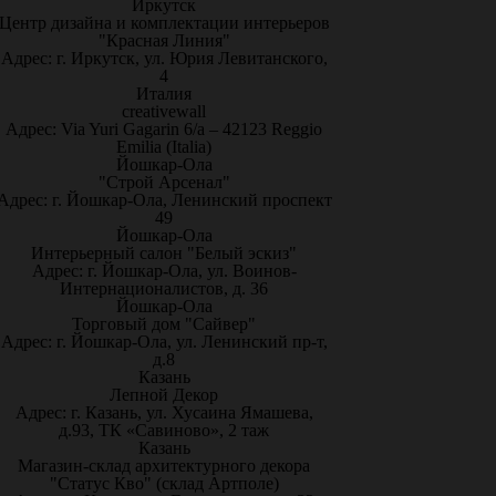
Иркутск
Центр дизайна и комплектации интерьеров
"Красная Линия"
Адрес: г. Иркутск, ул. Юрия Левитанского,
4
Италия
creativewall
Адрес: Via Yuri Gagarin 6/a – 42123 Reggio
Emilia (Italia)
Йошкар-Ола
"Строй Арсенал"
Адрес: г. Йошкар-Ола, Ленинский проспект
49
Йошкар-Ола
Интерьерный салон "Белый эскиз"
Адрес: г. Йошкар-Ола, ул. Воинов-
Интернационалистов, д. 36
Йошкар-Ола
Торговый дом "Сайвер"
Адрес: г. Йошкар-Ола, ул. Ленинский пр-т,
д.8
Казань
Лепной Декор
Адрес: г. Казань, ул. Хусаина Ямашева,
д.93, ТК «Савиново», 2 таж
Казань
Магазин-склад архитектурного декора
"Статус Кво" (склад Артполе)