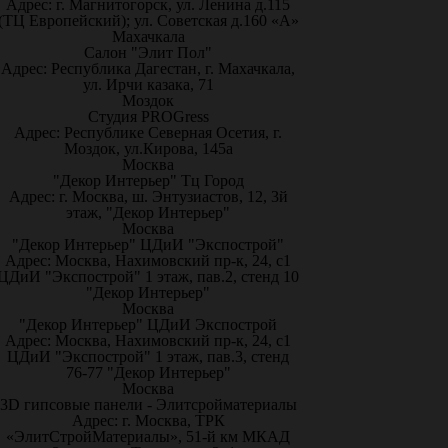
Адрес: г. Магнитогорск, ул. Ленина д.115
(ТЦ Европейский); ул. Советская д.160 «А»
Махачкала
Салон "Элит Пол"
Адрес: Республика Дагестан, г. Махачкала,
ул. Ирчи казака, 71
Моздок
Студия PROGress
Адрес: Республике Северная Осетия, г.
Моздок, ул.Кирова, 145а
Москва
"Декор Интерьер" Тц Город
Адрес: г. Москва, ш. Энтузиастов, 12, 3й
этаж, "Декор Интерьер"
Москва
"Декор Интерьер" ЦДиИ "Экспострой"
Адрес: Москва, Нахимовский пр-к, 24, с1
ЦДиИ "Экспострой" 1 этаж, пав.2, стенд 10
"Декор Интерьер"
Москва
"Декор Интерьер" ЦДиИ Экспострой
Адрес: Москва, Нахимовский пр-к, 24, с1
ЦДиИ "Экспострой" 1 этаж, пав.3, стенд
76-77 "Декор Интерьер"
Москва
3D гипсовые панели - Элитсройматериалы
Адрес: г. Москва, ТРК
«ЭлитСтройМатериалы», 51-й км МКАД