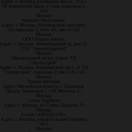
Адрес: г. Москва, Каширское шоссе, 19 к.1
ТК Каширский Двор, 2 этаж, павильон 2-
А30
Москва
Магазин Sherwinstore
Адрес: г. Москва, Нахимовский проспект,
24, павильон 3, блок 10с, место 130
Москва
ООО Паркет-Авeню
Адрес: г. Москва, Ленинградское ш, дом 25.
ДТЦ "Ленинградский"
Москва
Официальный дилер Artpole ТЦ
"Экспострой"
Адрес: г. Москва, Нахимовский пр-т, 24 ТЦ
"Экспострой", павильон 2, место № 143
Москва
Прима Лепнина
Адрес: Московская область, г. Подольск,
Проезд Авиаторов 1 «ТК Молоток 2»
Москва
Салон TopDecor
Адрес: г. Москва, ул. Олеко Дундича 25
Москва
Салон «ARTDECOR»
Адрес: г. Москва, улица Большая Ордынка
38с1
Москва