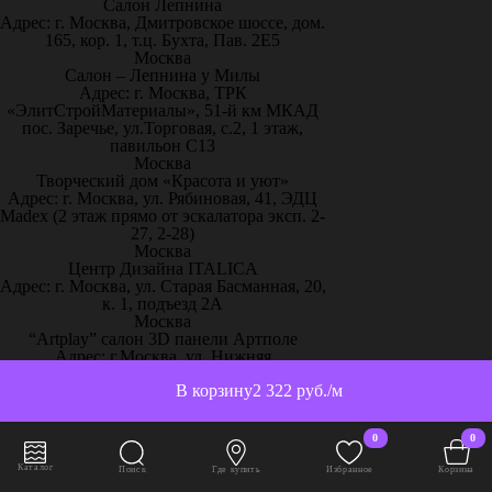
Салон Лепнина
Адрес: г. Москва, Дмитровское шоссе, дом.
165, кор. 1, т.ц. Бухта, Пав. 2Е5
Москва
Салон – Лепнина у Милы
Адрес: г. Москва, ТРК
«ЭлитСтройМатериалы», 51-й км МКАД
пос. Заречье, ул.Торговая, с.2, 1 этаж,
павильон С13
Москва
Творческий дом «Красота и уют»
Адрес: г. Москва, ул. Рябиновая, 41, ЭДЦ
Madex (2 этаж прямо от эскалатора эксп. 2-
27, 2-28)
Москва
Центр Дизайна ITALICA
Адрес: г. Москва, ул. Старая Басманная, 20,
к. 1, подъезд 2А
Москва
“Artplay” салон 3D панели Артполе
Адрес: г.Москва, ул. Нижняя
Сыромятническая, стр.12, ШР 111
В корзину
2 322 руб./м
Москва
“Artpole” 3D панели, 65 км МКАД
Адрес: г. Москва, 65 км МКАД, дом
0
0
выставочный 18/11
Москва
Каталог
Поиск
Где купить
Избранное
Корзина
“Декор-Интерьер” ТЦ «Family Room»