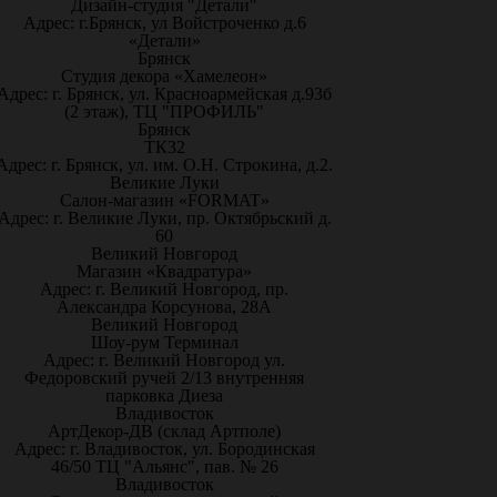
Дизайн-студия "Детали"
Адрес: г.Брянск, ул Войстроченко д.6
«Детали»
Брянск
Студия декора «Хамелеон»
Адрес: г. Брянск, ул. Красноармейская д.93б
(2 этаж), ТЦ "ПРОФИЛЬ"
Брянск
ТК32
Адрес: г. Брянск, ул. им. О.Н. Строкина, д.2.
Великие Луки
Салон-магазин «FORMAT»
Адрес: г. Великие Луки, пр. Октябрьский д.
60
Великий Новгород
Магазин «Квадратура»
Адрес: г. Великий Новгород, пр.
Александра Корсунова, 28А
Великий Новгород
Шоу-рум Терминал
Адрес: г. Великий Новгород ул.
Федоровский ручей 2/13 внутренняя
парковка Диеза
Владивосток
АртДекор-ДВ (склад Артполе)
Адрес: г. Владивосток, ул. Бородинская
46/50 ТЦ "Альянс", пав. № 26
Владивосток