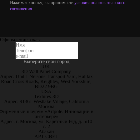
Нажимая кнопку, вы принимаете
условия пользовательского
соглашения
Оформление заказа
Выберите свой город
UK
3D Wall Panel Company
Адрес: Unit 1 Nelsons Transport Yard, Halifax
Road Cross Roads, Keighley, West Yorkshire,
BD22 9BG
USA
Textures-3D
Адрес: 91361 Westlake Village, California
Москва
Фирменный шоурум «Artpole. Инновации в
интерьере»
Адрес: г. Москва, ул. Каретный Ряд, д. 5/10
с. 2
Абакан
АРТ СВЕТ