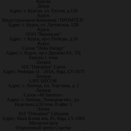
Курган
Декор
Адрес: г. Курган, ул. Гоголя, д.128
Курск
Индустриальная Компания "ПРОМТЕХ"
Адрес: г. Курск, ул. Литовская, 12В
Курск
ООО "Вернисаж"
Адрес: г. Курск, пр-т Победы, д.10
Курск
Салон "Doka Design"
Адрес: г. Курск, пр-т Дружбы 9А, ТЦ
Европа 1 этаж
Латвия
SIA "Dekoplast" Latvia
Адрес: Piedrujas 11 - 203A, Riga, LV-1073
Липецк
LIFE DÉCOR
Адрес: г. Липецк, пл. Торговая, д. 2
Липецк
Салон «M`Interiors»
Адрес: г. Липецк, Липецкая обл., ул.
Неделина д.10 пом. 8 офис 1
Литва
SIA "Dekoplast" Lithuania
Адрес: Mazā Krasta iela, 83, Rīga, LV-1003
Магнитогорск
Отделочный центр Счастье