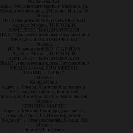
ИП Абаева А.В.
Адрес: Московская область, г. Мытищи, ул.
Коммунистическая, д. 25Г, корп. 11, пав. 20
Москва
ИП Верещинский В.В. (ПАВ.19Е и 6М)
Адрес: г. Москва, ТОРГОВЫЙ
КОМПЛЕКС "ВЛАДИМИРСКИЙ
ТРАКТ", (пересечение шоссе Энтузиастов и
МКАДА 1-й км), ПАВ.19Е и 6М
Москва
ИП Верещинский В.В. (ПАВ.П2-9)
Адрес: г. Москва, ТОРГОВЫЙ
КОМПЛЕКС "ВЛАДИМИРСКИЙ
ТРАКТ", (пересечение шоссе Энтузиастов и
МКАДА 1-й км), ДОМ МЕБЕЛИ,
ЛИНИЯ1, ПАВ.П2-9
Москва
Корнер Oboi1
Адрес: г. Москва, Ленинский проспект д.
70/11 вход со стороны Ленинского
проспекта (4 минуты от ст. м. Вавиловская)
Москва
ЛЕПНИНА МАРКЕТ
Адрес: г. Москва, Ленинградское шоссе,
Дом. 58, Стр. 7, ТЦ Интерьер дизайн
"Водный", 1 Этаж цокольный, Секция 021
Москва
ЛепниННа и Декор