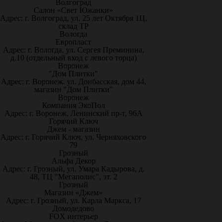
Волгоград
Салон «Свет Южанки»
Адрес: г. Волгоград, ул. 25 лет Октября 1Ц,
склад ТР
Вологда
Европласт
Адрес: г. Вологда, ул. Сергея Преминина,
д.10 (отдельный вход с левого торца)
Воронеж
"Дом Плитки"
Адрес: г. Воронеж. ул. Донбасская, дом 44,
магазин "Дом Плитки"
Воронеж
Компания ЭкоПол
Адрес: г. Воронеж, Ленинский пр-т, 96А
Горячий Ключ
Джем - магазин
Адрес: г. Горячий Ключ, ул. Черняховского
79
Грозный
Альфа Декор
Адрес: г. Грозный, ул. Умара Кадырова, д.
48, ТЦ "Мегаполис", эт. 2
Грозный
Магазин «Джем»
Адрес: г. Грозный, ул. Карла Маркса, 17
Домодедово
FOX интерьер