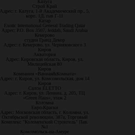
Калуга
Строй Край
Адрес: г. Калуга, 1-й Академический пр., 5,
корп. 1Д, пав Г-11
Катар
Exotic International General Trading Qatar
Адрес: P.O. Box 3507, Jeddah, Saudi Arabia
Кемерово
студия Гранд Декор
Адрес: г. Кемерово, ул. Черняховского 3
Киров
Акватория
Адрес: Кировская область, Киров, ул.
Милицейская 80
Киров
Компания «Ванная&Комната»
Адрес: г. Киров, ул. Комсомольская, дом 14
Киров
Салон ELETTO
Адрес: г. Киров, ул. Ленина, д. 205, ТЦ
«Green Haus», этаж 2
Коломна
Евро-Краски
Адрес: Московская область, г. Коломна, ул.
Октябрьской революции, 387а, Торговый
Комплекс "Коломенский Строитель" Пав.
№1
Комсомольск-на-Амуре