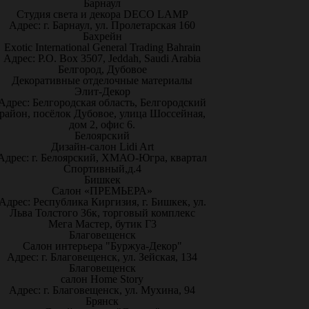
Барнаул
Студия света и декора DECO LAMP
Адрес: г. Барнаул, ул. Пролетарская 160
Бахрейн
Exotic International General Trading Bahrain
Адрес: P.O. Box 3507, Jeddah, Saudi Arabia
Белгород, Дубовое
Декоративные отделочные материалы
Элит-Декор
Адрес: Белгородская область, Белгородский
район, посёлок Дубовое, улица Шоссейная,
дом 2, офис 6.
Белоярский
Дизайн-салон Lidi Art
Адрес: г. Белоярский, ХМАО-Югра, квартал
Спортивный,д.4
Бишкек
Салон «ПРЕМЬЕРА»
Адрес: Республика Киргизия, г. Бишкек, ул.
Льва Толстого 36к, торговый комплекс
Мега Мастер, бутик Г3
Благовещенск
Салон интерьера "Буржуа-Декор"
Адрес: г. Благовещенск, ул. Зейская, 134
Благовещенск
салон Home Story
Адрес: г. Благовещенск, ул. Мухина, 94
Брянск