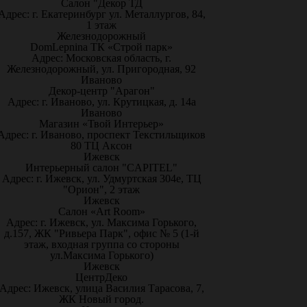
Салон "Декор ТД
Адрес: г. Екатеринбург ул. Металлургов, 84,
1 этаж
Железнодорожный
DomLepnina ТК «Строй парк»
Адрес: Московская область, г.
Железнодорожный, ул. Пригородная, 92
Иваново
Декор-центр "Арагон"
Адрес: г. Иваново, ул. Крутицкая, д. 14а
Иваново
Магазин «Твой Интерьер»
Адрес: г. Иваново, проспект Текстильщиков
80 ТЦ Аксон
Ижевск
Интерьерный салон "CAPITEL"
Адрес: г. Ижевск, ул. Удмуртская 304е, ТЦ
"Орион", 2 этаж
Ижевск
Салон «Art Room»
Адрес: г. Ижевск, ул. Максима Горького,
д.157, ЖК "Ривьера Парк", офис № 5 (1-й
этаж, входная группа со стороны
ул.Максима Горького)
Ижевск
ЦентрДеко
Адрес: Ижевск, улица Василия Тарасова, 7,
ЖК Новый город.