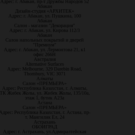
Адрес: г. Абакан, пр-т Дружбы Народов 52
Абакан
Дизайн-студия «АРХИТЕК»
Адрес: г. Абакан, ул. Пушкина, 100
Абакан
Салон - магазин "Декорация"
Адрес: г. Абакан, ул. Кирова 112/3
Абакан
Салон напольных покрытий и дверей
"Премиум"
Адрес: г. Абакан, ул. Лермонтова 21, к1
офис 266Н
Австралия
Alternative Surfaces
Адрес: Melbourne, 329 Darebin Road,
Thornbury, VIC 3071
Алматы
Салон «ПРЕМЬЕРА»
Адрес: Республика Казахстан, г. Алматы,
ТК Жибек Жолы, ул. Жибек Жолы, 135/10а,
этаж 1, бутик А23а
Астана
Салон «ПРЕМЬЕРА»
Адрес: Республика Казахстан, г. Астана, пр-
т. Мангилик Ел, 24
Астрахань
ОБОИГРАД
Адрес: г. Астрахань, ул.Адмиралтейская