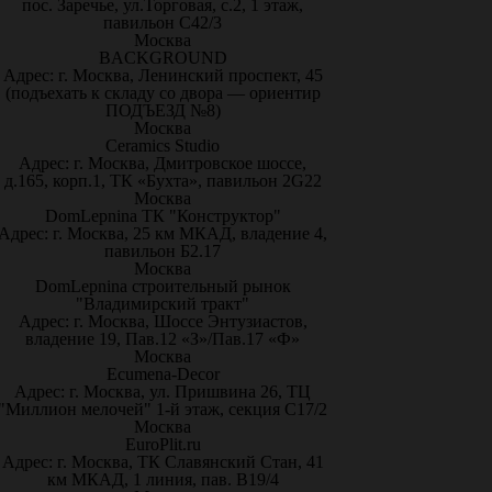
пос. Заречье, ул.Торговая, с.2, 1 этаж,
павильон С42/3
Москва
BACKGROUND
Адрес: г. Москва, Ленинский проспект, 45
(подъехать к складу со двора — ориентир
ПОДЪЕЗД №8)
Москва
Ceramics Studio
Адрес: г. Москва, Дмитровское шоссе,
д.165, корп.1, ТК «Бухта», павильон 2G22
Москва
DomLepnina ТК "Конструктор"
Адрес: г. Москва, 25 км МКАД, владение 4,
павильон Б2.17
Москва
DomLepnina строительный рынок
"Владимирский тракт"
Адрес: г. Москва, Шоссе Энтузиастов,
владение 19, Пав.12 «З»/Пав.17 «Ф»
Москва
Ecumena-Decor
Адрес: г. Москва, ул. Пришвина 26, ТЦ
"Миллион мелочей" 1-й этаж, секция С17/2
Москва
EuroPlit.ru
Адрес: г. Москва, ТК Славянский Стан, 41
км МКАД, 1 линия, пав. В19/4