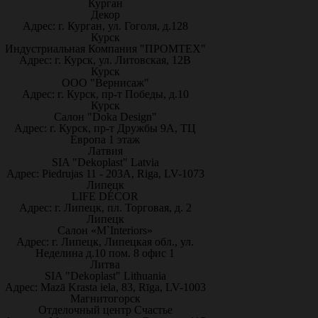
Курган
Декор
Адрес: г. Курган, ул. Гоголя, д.128
Курск
Индустриальная Компания "ПРОМТЕХ"
Адрес: г. Курск, ул. Литовская, 12В
Курск
ООО "Вернисаж"
Адрес: г. Курск, пр-т Победы, д.10
Курск
Салон "Doka Design"
Адрес: г. Курск, пр-т Дружбы 9А, ТЦ
Европа 1 этаж
Латвия
SIA "Dekoplast" Latvia
Адрес: Piedrujas 11 - 203A, Riga, LV-1073
Липецк
LIFE DÉCOR
Адрес: г. Липецк, пл. Торговая, д. 2
Липецк
Салон «M`Interiors»
Адрес: г. Липецк, Липецкая обл., ул.
Неделина д.10 пом. 8 офис 1
Литва
SIA "Dekoplast" Lithuania
Адрес: Mazā Krasta iela, 83, Rīga, LV-1003
Магнитогорск
Отделочный центр Счастье