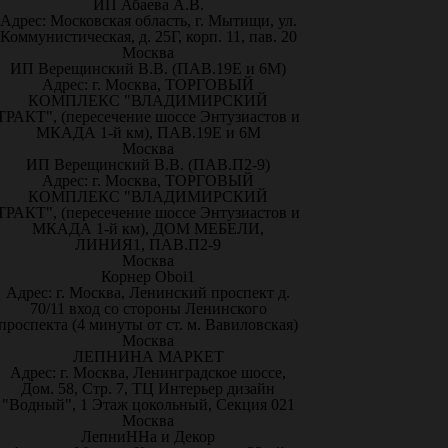
ИП Абаева А.В.
Адрес: Московская область, г. Мытищи, ул.
Коммунистическая, д. 25Г, корп. 11, пав. 20
Москва
ИП Верещинский В.В. (ПАВ.19Е и 6М)
Адрес: г. Москва, ТОРГОВЫЙ
КОМПЛЕКС "ВЛАДИМИРСКИЙ
ТРАКТ", (пересечение шоссе Энтузиастов и
МКАДА 1-й км), ПАВ.19Е и 6М
Москва
ИП Верещинский В.В. (ПАВ.П2-9)
Адрес: г. Москва, ТОРГОВЫЙ
КОМПЛЕКС "ВЛАДИМИРСКИЙ
ТРАКТ", (пересечение шоссе Энтузиастов и
МКАДА 1-й км), ДОМ МЕБЕЛИ,
ЛИНИЯ1, ПАВ.П2-9
Москва
Корнер Oboi1
Адрес: г. Москва, Ленинский проспект д.
70/11 вход со стороны Ленинского
проспекта (4 минуты от ст. м. Вавиловская)
Москва
ЛЕПНИНА МАРКЕТ
Адрес: г. Москва, Ленинградское шоссе,
Дом. 58, Стр. 7, ТЦ Интерьер дизайн
"Водный", 1 Этаж цокольный, Секция 021
Москва
ЛепниННа и Декор