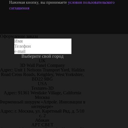
Нажимая кнопку, вы принимаете
условия пользовательского
соглашения
Оформление заказа
Выберите свой город
UK
3D Wall Panel Company
Адрес: Unit 1 Nelsons Transport Yard, Halifax
Road Cross Roads, Keighley, West Yorkshire,
BD22 9BG
USA
Textures-3D
Адрес: 91361 Westlake Village, California
Москва
Фирменный шоурум «Artpole. Инновации в
интерьере»
Адрес: г. Москва, ул. Каретный Ряд, д. 5/10
с. 2
Абакан
АРТ СВЕТ