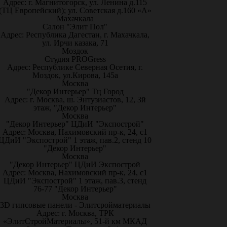
Адрес: г. Магнитогорск, ул. Ленина д.115
(ТЦ Европейский); ул. Советская д.160 «А»
Махачкала
Салон "Элит Пол"
Адрес: Республика Дагестан, г. Махачкала,
ул. Ирчи казака, 71
Моздок
Студия PROGress
Адрес: Республике Северная Осетия, г.
Моздок, ул.Кирова, 145а
Москва
"Декор Интерьер" Тц Город
Адрес: г. Москва, ш. Энтузиастов, 12, 3й
этаж, "Декор Интерьер"
Москва
"Декор Интерьер" ЦДиИ "Экспострой"
Адрес: Москва, Нахимовский пр-к, 24, с1
ЦДиИ "Экспострой" 1 этаж, пав.2, стенд 10
"Декор Интерьер"
Москва
"Декор Интерьер" ЦДиИ Экспострой
Адрес: Москва, Нахимовский пр-к, 24, с1
ЦДиИ "Экспострой" 1 этаж, пав.3, стенд
76-77 "Декор Интерьер"
Москва
3D гипсовые панели - Элитсройматериалы
Адрес: г. Москва, ТРК
«ЭлитСтройМатериалы», 51-й км МКАД