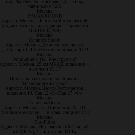
пос. Заречье, ул.Торговая, с.2, 1 этаж,
павильон С42/3
Москва
BACKGROUND
Адрес: г. Москва, Ленинский проспект, 45
(подъехать к складу со двора — ориентир
ПОДЪЕЗД №8)
Москва
Ceramics Studio
Адрес: г. Москва, Дмитровское шоссе,
д.165, корп.1, ТК «Бухта», павильон 2G22
Москва
DomLepnina ТК "Конструктор"
Адрес: г. Москва, 25 км МКАД, владение 4,
павильон Б2.17
Москва
DomLepnina строительный рынок
"Владимирский тракт"
Адрес: г. Москва, Шоссе Энтузиастов,
владение 19, Пав.12 «З»/Пав.17 «Ф»
Москва
Ecumena-Decor
Адрес: г. Москва, ул. Пришвина 26, ТЦ
"Миллион мелочей" 1-й этаж, секция С17/2
Москва
EuroPlit.ru
Адрес: г. Москва, ТК Славянский Стан, 41
км МКАД, 1 линия, пав. В19/4