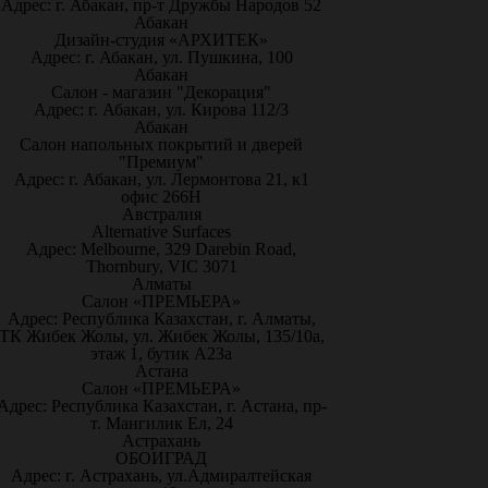
Адрес: г. Абакан, пр-т Дружбы Народов 52
Абакан
Дизайн-студия «АРХИТЕК»
Адрес: г. Абакан, ул. Пушкина, 100
Абакан
Салон - магазин "Декорация"
Адрес: г. Абакан, ул. Кирова 112/3
Абакан
Салон напольных покрытий и дверей
"Премиум"
Адрес: г. Абакан, ул. Лермонтова 21, к1
офис 266Н
Австралия
Alternative Surfaces
Адрес: Melbourne, 329 Darebin Road,
Thornbury, VIC 3071
Алматы
Салон «ПРЕМЬЕРА»
Адрес: Республика Казахстан, г. Алматы,
ТК Жибек Жолы, ул. Жибек Жолы, 135/10а,
этаж 1, бутик А23а
Астана
Салон «ПРЕМЬЕРА»
Адрес: Республика Казахстан, г. Астана, пр-
т. Мангилик Ел, 24
Астрахань
ОБОИГРАД
Адрес: г. Астрахань, ул.Адмиралтейская