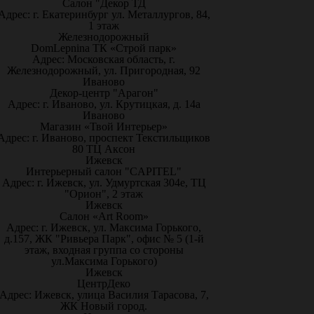
Салон "Декор ТД
Адрес: г. Екатеринбург ул. Металлургов, 84,
1 этаж
Железнодорожный
DomLepnina ТК «Строй парк»
Адрес: Московская область, г.
Железнодорожный, ул. Пригородная, 92
Иваново
Декор-центр "Арагон"
Адрес: г. Иваново, ул. Крутицкая, д. 14а
Иваново
Магазин «Твой Интерьер»
Адрес: г. Иваново, проспект Текстильщиков
80 ТЦ Аксон
Ижевск
Интерьерный салон "CAPITEL"
Адрес: г. Ижевск, ул. Удмуртская 304е, ТЦ
"Орион", 2 этаж
Ижевск
Салон «Art Room»
Адрес: г. Ижевск, ул. Максима Горького,
д.157, ЖК "Ривьера Парк", офис № 5 (1-й
этаж, входная группа со стороны
ул.Максима Горького)
Ижевск
ЦентрДеко
Адрес: Ижевск, улица Василия Тарасова, 7,
ЖК Новый город.