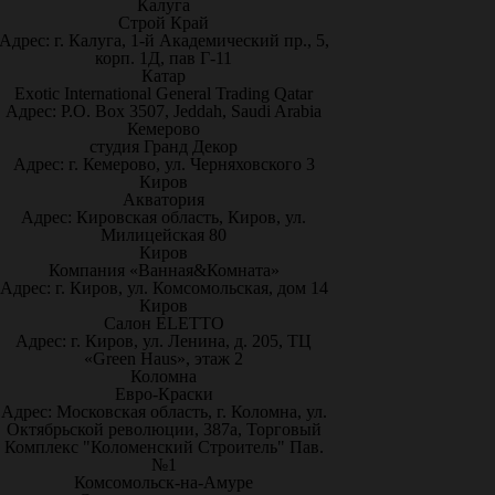
Калуга
Строй Край
Адрес: г. Калуга, 1-й Академический пр., 5,
корп. 1Д, пав Г-11
Катар
Exotic International General Trading Qatar
Адрес: P.O. Box 3507, Jeddah, Saudi Arabia
Кемерово
студия Гранд Декор
Адрес: г. Кемерово, ул. Черняховского 3
Киров
Акватория
Адрес: Кировская область, Киров, ул.
Милицейская 80
Киров
Компания «Ванная&Комната»
Адрес: г. Киров, ул. Комсомольская, дом 14
Киров
Салон ELETTO
Адрес: г. Киров, ул. Ленина, д. 205, ТЦ
«Green Haus», этаж 2
Коломна
Евро-Краски
Адрес: Московская область, г. Коломна, ул.
Октябрьской революции, 387а, Торговый
Комплекс "Коломенский Строитель" Пав.
№1
Комсомольск-на-Амуре