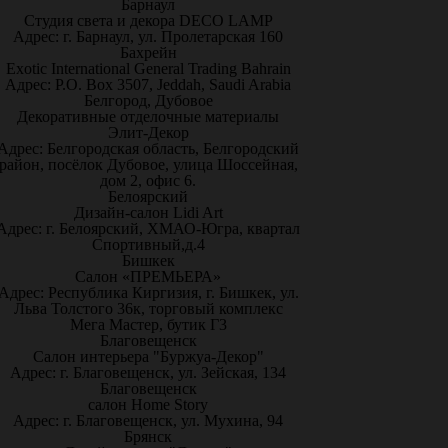
Барнаул
Студия света и декора DECO LAMP
Адрес: г. Барнаул, ул. Пролетарская 160
Бахрейн
Exotic International General Trading Bahrain
Адрес: P.O. Box 3507, Jeddah, Saudi Arabia
Белгород, Дубовое
Декоративные отделочные материалы
Элит-Декор
Адрес: Белгородская область, Белгородский
район, посёлок Дубовое, улица Шоссейная,
дом 2, офис 6.
Белоярский
Дизайн-салон Lidi Art
Адрес: г. Белоярский, ХМАО-Югра, квартал
Спортивный,д.4
Бишкек
Салон «ПРЕМЬЕРА»
Адрес: Республика Киргизия, г. Бишкек, ул.
Льва Толстого 36к, торговый комплекс
Мега Мастер, бутик Г3
Благовещенск
Салон интерьера "Буржуа-Декор"
Адрес: г. Благовещенск, ул. Зейская, 134
Благовещенск
салон Home Story
Адрес: г. Благовещенск, ул. Мухина, 94
Брянск