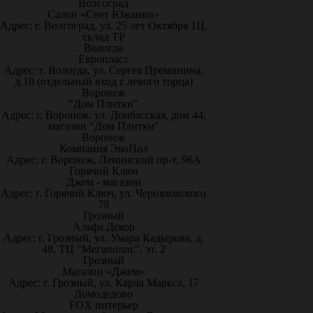
Волгоград
Салон «Свет Южанки»
Адрес: г. Волгоград, ул. 25 лет Октября 1Ц,
склад ТР
Вологда
Европласт
Адрес: г. Вологда, ул. Сергея Преминина,
д.10 (отдельный вход с левого торца)
Воронеж
"Дом Плитки"
Адрес: г. Воронеж. ул. Донбасская, дом 44,
магазин "Дом Плитки"
Воронеж
Компания ЭкоПол
Адрес: г. Воронеж, Ленинский пр-т, 96А
Горячий Ключ
Джем - магазин
Адрес: г. Горячий Ключ, ул. Черняховского
79
Грозный
Альфа Декор
Адрес: г. Грозный, ул. Умара Кадырова, д.
48, ТЦ "Мегаполис", эт. 2
Грозный
Магазин «Джем»
Адрес: г. Грозный, ул. Карла Маркса, 17
Домодедово
FOX интерьер