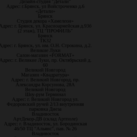
Дизайн-студия "Детали"
Адрес: г.Брянск, ул Войстроченко д.6
«Детали»
Брянск
Студия декора «Хамелеон»
Адрес: г. Брянск, ул. Красноармейская д.93б
(2 этаж), ТЦ "ПРОФИЛЬ"
Брянск
ТК32
Адрес: г. Брянск, ул. им. О.Н. Строкина, д.2.
Великие Луки
Салон-магазин «FORMAT»
Адрес: г. Великие Луки, пр. Октябрьский д.
60
Великий Новгород
Магазин «Квадратура»
Адрес: г. Великий Новгород, пр.
Александра Корсунова, 28А
Великий Новгород
Шоу-рум Терминал
Адрес: г. Великий Новгород ул.
Федоровский ручей 2/13 внутренняя
парковка Диеза
Владивосток
АртДекор-ДВ (склад Артполе)
Адрес: г. Владивосток, ул. Бородинская
46/50 ТЦ "Альянс", пав. № 26
Владивосток