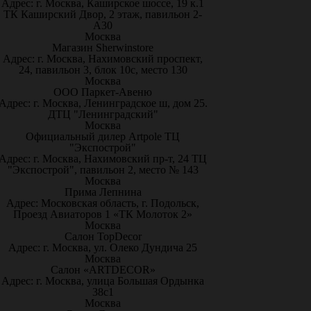
Адрес: г. Москва, Каширское шоссе, 19 к.1
ТК Каширский Двор, 2 этаж, павильон 2-
А30
Москва
Магазин Sherwinstore
Адрес: г. Москва, Нахимовский проспект,
24, павильон 3, блок 10с, место 130
Москва
ООО Паркет-Авeню
Адрес: г. Москва, Ленинградское ш, дом 25.
ДТЦ "Ленинградский"
Москва
Официальный дилер Artpole ТЦ
"Экспострой"
Адрес: г. Москва, Нахимовский пр-т, 24 ТЦ
"Экспострой", павильон 2, место № 143
Москва
Прима Лепнина
Адрес: Московская область, г. Подольск,
Проезд Авиаторов 1 «ТК Молоток 2»
Москва
Салон TopDecor
Адрес: г. Москва, ул. Олеко Дундича 25
Москва
Салон «ARTDECOR»
Адрес: г. Москва, улица Большая Ордынка
38с1
Москва