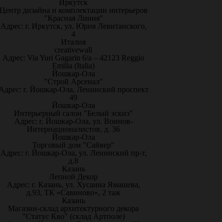
Иркутск
Центр дизайна и комплектации интерьеров
"Красная Линия"
Адрес: г. Иркутск, ул. Юрия Левитанского,
4
Италия
creativewall
Адрес: Via Yuri Gagarin 6/a – 42123 Reggio
Emilia (Italia)
Йошкар-Ола
"Строй Арсенал"
Адрес: г. Йошкар-Ола, Ленинский проспект
49
Йошкар-Ола
Интерьерный салон "Белый эскиз"
Адрес: г. Йошкар-Ола, ул. Воинов-
Интернационалистов, д. 36
Йошкар-Ола
Торговый дом "Сайвер"
Адрес: г. Йошкар-Ола, ул. Ленинский пр-т,
д.8
Казань
Лепной Декор
Адрес: г. Казань, ул. Хусаина Ямашева,
д.93, ТК «Савиново», 2 таж
Казань
Магазин-склад архитектурного декора
"Статус Кво" (склад Артполе)