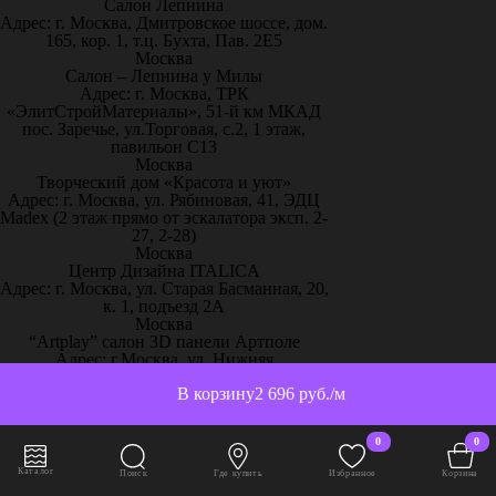
Салон Лепнина
Адрес: г. Москва, Дмитровское шоссе, дом.
165, кор. 1, т.ц. Бухта, Пав. 2Е5
Москва
Салон – Лепнина у Милы
Адрес: г. Москва, ТРК
«ЭлитСтройМатериалы», 51-й км МКАД
пос. Заречье, ул.Торговая, с.2, 1 этаж,
павильон С13
Москва
Творческий дом «Красота и уют»
Адрес: г. Москва, ул. Рябиновая, 41, ЭДЦ
Madex (2 этаж прямо от эскалатора эксп. 2-
27, 2-28)
Москва
Центр Дизайна ITALICA
Адрес: г. Москва, ул. Старая Басманная, 20,
к. 1, подъезд 2А
Москва
“Artplay” салон 3D панели Артполе
Адрес: г.Москва, ул. Нижняя
Сыромятническая, стр.12, ШР 111
В корзину
2 696 руб./м
Москва
“Artpole” 3D панели, 65 км МКАД
Адрес: г. Москва, 65 км МКАД, дом
0
0
выставочный 18/11
Москва
Каталог
Поиск
Где купить
Избранное
Корзина
“Декор-Интерьер” ТЦ «Family Room»