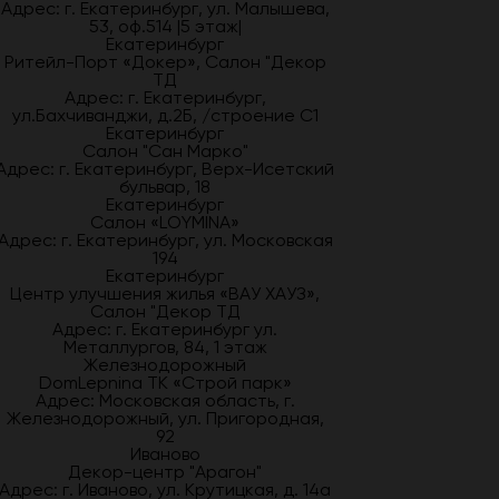
Адрес: г. Екатеринбург, ул. Малышева,
53, оф.514 |5 этаж|
Екатеринбург
Ритейл-Порт «Докер», Салон "Декор
ТД
Адрес: г. Екатеринбург,
ул.Бахчиванджи, д.2Б, /строение С1
Екатеринбург
Салон "Сан Марко"
Адрес: г. Екатеринбург, Верх-Исетский
бульвар, 18
Екатеринбург
Салон «LOYMINA»
Адрес: г. Екатеринбург, ул. Московская
194
Екатеринбург
Центр улучшения жилья «ВАУ ХАУЗ»,
Салон "Декор ТД
Адрес: г. Екатеринбург ул.
Металлургов, 84, 1 этаж
Железнодорожный
DomLepnina ТК «Строй парк»
Адрес: Московская область, г.
Железнодорожный, ул. Пригородная,
92
Иваново
Декор-центр "Арагон"
Адрес: г. Иваново, ул. Крутицкая, д. 14а