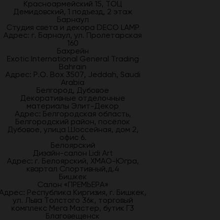
Красноармейский 15, ТОЦ
Демидовский, 1 подъезд, 2 этаж
Барнаул
Студия света и декора DECO LAMP
Адрес: г. Барнаул, ул. Пролетарская
160
Бахрейн
Exotic International General Trading
Bahrain
Адрес: P.O. Box 3507, Jeddah, Saudi
Arabia
Белгород, Дубовое
Декоративные отделочные
материалы Элит-Декор
Адрес: Белгородская область,
Белгородский район, посёлок
Дубовое, улица Шоссейная, дом 2,
офис 6.
Белоярский
Дизайн-салон Lidi Art
Адрес: г. Белоярский, ХМАО-Югра,
квартал Спортивный,д.4
Бишкек
Салон «ПРЕМЬЕРА»
Адрес: Республика Киргизия, г. Бишкек,
ул. Льва Толстого 36к, торговый
комплекс Мега Мастер, бутик Г3
Благовещенск