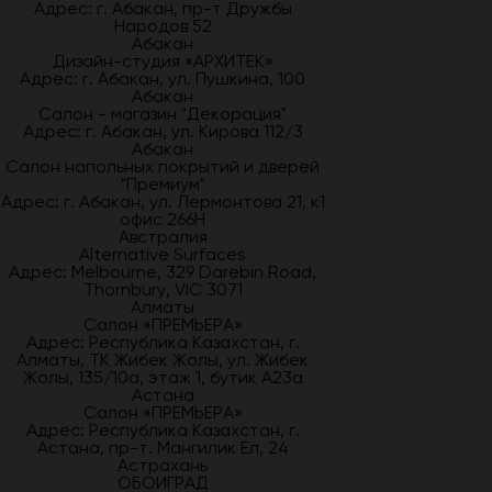
Адрес: г. Абакан, пр-т Дружбы
Народов 52
Абакан
Дизайн-студия «АРХИТЕК»
Адрес: г. Абакан, ул. Пушкина, 100
Абакан
Салон - магазин "Декорация"
Адрес: г. Абакан, ул. Кирова 112/3
Абакан
Салон напольных покрытий и дверей
"Премиум"
Адрес: г. Абакан, ул. Лермонтова 21, к1
офис 266Н
Австралия
Alternative Surfaces
Адрес: Melbourne, 329 Darebin Road,
Thornbury, VIC 3071
Алматы
Салон «ПРЕМЬЕРА»
Адрес: Республика Казахстан, г.
Алматы, ТК Жибек Жолы, ул. Жибек
Жолы, 135/10а, этаж 1, бутик А23а
Астана
Салон «ПРЕМЬЕРА»
Адрес: Республика Казахстан, г.
Астана, пр-т. Мангилик Ел, 24
Астрахань
ОБОИГРАД