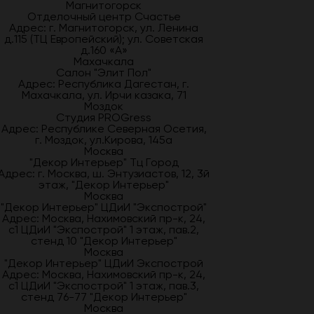
Магнитогорск
Отделочный центр Счастье
Адрес: г. Магнитогорск, ул. Ленина
д.115 (ТЦ Европейский); ул. Советская
д.160 «А»
Махачкала
Салон "Элит Пол"
Адрес: Республика Дагестан, г.
Махачкала, ул. Ирчи казака, 71
Моздок
Студия PROGress
Адрес: Республике Северная Осетия,
г. Моздок, ул.Кирова, 145а
Москва
"Декор Интерьер" Тц Город
Адрес: г. Москва, ш. Энтузиастов, 12, 3й
этаж, "Декор Интерьер"
Москва
"Декор Интерьер" ЦДиИ "Экспострой"
Адрес: Москва, Нахимовский пр-к, 24,
с1 ЦДиИ "Экспострой" 1 этаж, пав.2,
стенд 10 "Декор Интерьер"
Москва
"Декор Интерьер" ЦДиИ Экспострой
Адрес: Москва, Нахимовский пр-к, 24,
с1 ЦДиИ "Экспострой" 1 этаж, пав.3,
стенд 76-77 "Декор Интерьер"
Москва