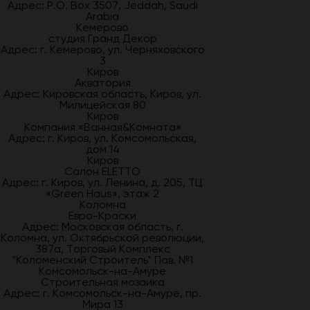
Адрес: P.O. Box 3507, Jeddah, Saudi
Arabia
Кемерово
студия Гранд Декор
Адрес: г. Кемерово, ул. Черняховского
3
Киров
Акватория
Адрес: Кировская область, Киров, ул.
Милицейская 80
Киров
Компания «Ванная&Комната»
Адрес: г. Киров, ул. Комсомольская,
дом 14
Киров
Салон ELETTO
Адрес: г. Киров, ул. Ленина, д. 205, ТЦ
«Green Haus», этаж 2
Коломна
Евро-Краски
Адрес: Московская область, г.
Коломна, ул. Октябрьской революции,
387а, Торговый Комплекс
"Коломенский Строитель" Пав. №1
Комсомольск-на-Амуре
Строительная мозаика
Адрес: г. Комсомольск-на-Амуре, пр.
Мира 13