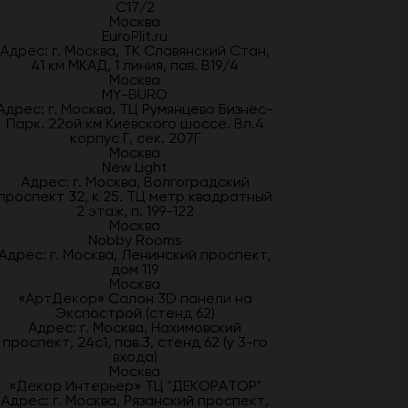
С17/2
Москва
EuroPlit.ru
Адрес: г. Москва, ТК Славянский Стан,
41 км МКАД, 1 линия, пав. В19/4
Москва
MY-BURO
Адрес: г. Москва, ТЦ Румянцево Бизнес-
Парк. 22ой км Киевского шоссе. Вл.4
корпус Г, сек. 207Г
Москва
New Light
Адрес: г. Москва, Волгоградский
проспект 32, к 25. ТЦ метр квадратный
2 этаж, п. 199-122
Москва
Nobby Rooms
Адрес: г. Москва, Ленинский проспект,
дом 119
Москва
«АртДекор» Салон 3D панели на
Экспострой (стенд 62)
Адрес: г. Москва, Нахимовский
проспект, 24с1, пав.3, стенд 62 (у 3-го
входа)
Москва
«Декор Интерьер» ТЦ "ДЕКОРАТОР"
Адрес: г. Москва, Рязанский проспект,