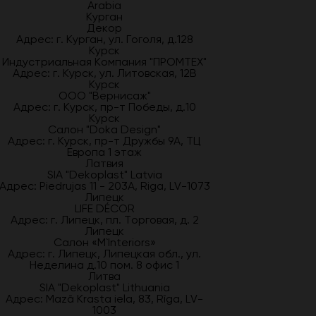
Arabia
Курган
Декор
Адрес: г. Курган, ул. Гоголя, д.128
Курск
Индустриальная Компания "ПРОМТЕХ"
Адрес: г. Курск, ул. Литовская, 12В
Курск
ООО "Вернисаж"
Адрес: г. Курск, пр-т Победы, д.10
Курск
Салон "Doka Design"
Адрес: г. Курск, пр-т Дружбы 9А, ТЦ
Европа 1 этаж
Латвия
SIA "Dekoplast" Latvia
Адрес: Piedrujas 11 - 203A, Riga, LV-1073
Липецк
LIFE DÉCOR
Адрес: г. Липецк, пл. Торговая, д. 2
Липецк
Салон «M`Interiors»
Адрес: г. Липецк, Липецкая обл., ул.
Неделина д.10 пом. 8 офис 1
Литва
SIA "Dekoplast" Lithuania
Адрес: Mazā Krasta iela, 83, Rīga, LV-
1003