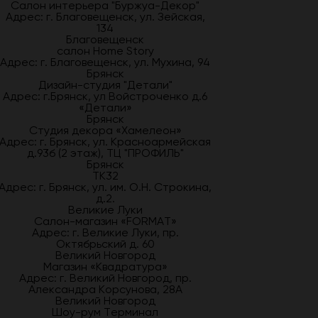
Салон интерьера "Буржуа-Декор"
Адрес: г. Благовещенск, ул. Зейская,
134
Благовещенск
салон Home Story
Адрес: г. Благовещенск, ул. Мухина, 94
Брянск
Дизайн-студия "Детали"
Адрес: г.Брянск, ул Войстроченко д.6
«Детали»
Брянск
Студия декора «Хамелеон»
Адрес: г. Брянск, ул. Красноармейская
д.93б (2 этаж), ТЦ "ПРОФИЛЬ"
Брянск
ТК32
Адрес: г. Брянск, ул. им. О.Н. Строкина,
д.2.
Великие Луки
Салон-магазин «FORMAT»
Адрес: г. Великие Луки, пр.
Октябрьский д. 60
Великий Новгород
Магазин «Квадратура»
Адрес: г. Великий Новгород, пр.
Александра Корсунова, 28А
Великий Новгород
Шоу-рум Терминал