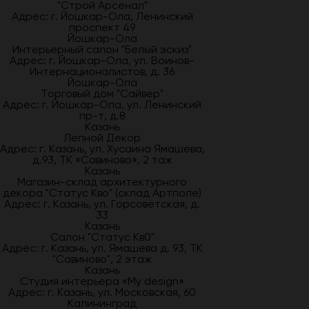
"Строй Арсенал"
Адрес: г. Йошкар-Ола, Ленинский
проспект 49
Йошкар-Ола
Интерьерный салон "Белый эскиз"
Адрес: г. Йошкар-Ола, ул. Воинов-
Интернационалистов, д. 36
Йошкар-Ола
Торговый дом "Сайвер"
Адрес: г. Йошкар-Ола, ул. Ленинский
пр-т, д.8
Казань
Лепной Декор
Адрес: г. Казань, ул. Хусаина Ямашева,
д.93, ТК «Савиново», 2 таж
Казань
Магазин-склад архитектурного
декора "Статус Кво" (склад Артполе)
Адрес: г. Казань, ул. Горсоветская, д.
33
Казань
Салон "Статус Кв0"
Адрес: г. Казань, ул. Ямашева д. 93, ТК
"Савиново", 2 этаж
Казань
Студия интерьера «My design»
Адрес: г. Казань, ул. Московская, 60
Калининград