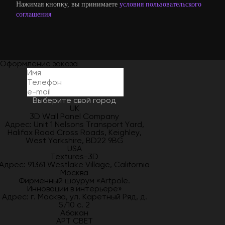
Нажимая кнопку, вы принимаете
условия пользовательского
соглашения
Оформление заказа
Выберите свой город
UK
3D Wall Panel Company
Адрес: Unit 1 Nelsons Transport Yard,
Halifax Road Cross Roads, Keighley,
West Yorkshire, BD22 9BG
USA
Textures-3D
Адрес: 91361 Westlake Village, California
Москва
Фирменный шоурум «Artpole.
Инновации в интерьере»
Адрес: г. Москва, ул. Каретный Ряд, д.
5/10 с. 2
Абакан
АРТ СВЕТ