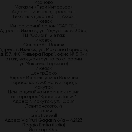
Иваново
Магазин «Твой Интерьер»
Адрес: г. Иваново, проспект
Текстильщиков 80 ТЦ Аксон
Ижевск
Интерьерный салон "CAPITEL"
Адрес: г. Ижевск, ул. Удмуртская 304е,
ТЦ "Орион", 2 этаж
Ижевск
Салон «Art Room»
Адрес: г. Ижевск, ул. Максима Горького,
д.157, ЖК "Ривьера Парк", офис № 5 (1-й
этаж, входная группа со стороны
ул.Максима Горького)
Ижевск
ЦентрДеко
Адрес: Ижевск, улица Василия
Тарасова, 7, ЖК Новый город.
Иркутск
Центр дизайна и комплектации
интерьеров "Красная Линия"
Адрес: г. Иркутск, ул. Юрия
Левитанского, 4
Италия
creativewall
Адрес: Via Yuri Gagarin 6/a – 42123
Reggio Emilia (Italia)
Йошкар-Ола