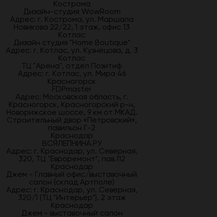
Кострома
Дизайн-студия WowRoom
Адрес: г. Кострома, ул. Маршала
Новикова 22/22, 1 этаж, офис 13
Котлас
Дизайн студия "Home Boutique"
Адрес: г. Котлас, ул. Кузнецова, д. 3
Котлас
ТЦ "Арена", отдел Позитиф
Адрес: г. Котлас, ул. Мира 46
Красногорск
FDPmaster
Адрес: Московская область, г.
Красногорск, Красногорский р-н,
Новорижское шоссе, 9 км от МКАД.
Строительный двор «Петровский»,
павильон Г-2
Краснодар
ВСЯЛЕПНИНА.РУ
Адрес: г. Краснодар, ул. Северная,
320, ТЦ "Евроремонт", пав.112
Краснодар
Джем - Главный офис/выставочный
салон (склад Артполе)
Адрес: г. Краснодар, ул. Северная,
320/1 (ТЦ "Интерьер"), 2 этаж
Краснодар
Джем - выставочный салон