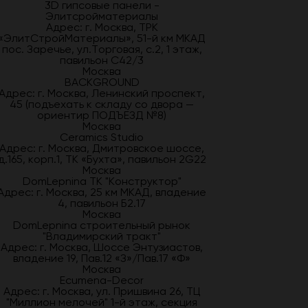
3D гипсовые панели -
Элитсройматериалы
Адрес: г. Москва, ТРК
«ЭлитСтройМатериалы», 51-й км МКАД
пос. Заречье, ул.Торговая, с.2, 1 этаж,
павильон С42/3
Москва
BACKGROUND
Адрес: г. Москва, Ленинский проспект,
45 (подъехать к складу со двора —
ориентир ПОДЪЕЗД №8)
Москва
Ceramics Studio
Адрес: г. Москва, Дмитровское шоссе,
д.165, корп.1, ТК «Бухта», павильон 2G22
Москва
DomLepnina ТК "Конструктор"
Адрес: г. Москва, 25 км МКАД, владение
4, павильон Б2.17
Москва
DomLepnina строительный рынок
"Владимирский тракт"
Адрес: г. Москва, Шоссе Энтузиастов,
владение 19, Пав.12 «З»/Пав.17 «Ф»
Москва
Ecumena-Decor
Адрес: г. Москва, ул. Пришвина 26, ТЦ
"Миллион мелочей" 1-й этаж, секция