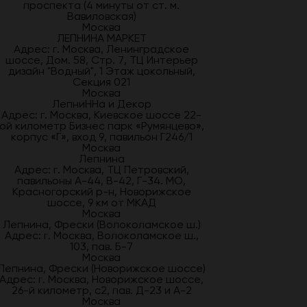
проспекта (4 минуты от ст. м.
Вавиловская)
Москва
ЛЕПНИНА МАРКЕТ
Адрес: г. Москва, Ленинградское
шоссе, Дом. 58, Стр. 7, ТЦ Интерьер
дизайн "Водный", 1 Этаж цокольный,
Секция 021
Москва
ЛепниННа и Декор
Адрес: г. Москва, Киевское шоссе 22-
ой километр Бизнес парк «Румянцево»,
корпус «Г», вход 9, павильон Г246/1
Москва
Лепнина
Адрес: г. Москва, ТЦ Петровский,
павильоны А-44, В-42, Г-34. МО,
Красногорский р-н, Новорижское
шоссе, 9 км от МКАД
Москва
Лепнина, Фрески (Волоколамское ш.)
Адрес: г. Москва, Волоколамское ш.,
103, пав. Б-7
Москва
Лепнина, Фрески (Новорижское шоссе)
Адрес: г. Москва, Новорижское шоссе,
26-й километр, с2, пав. Д-23 и А-2
Москва