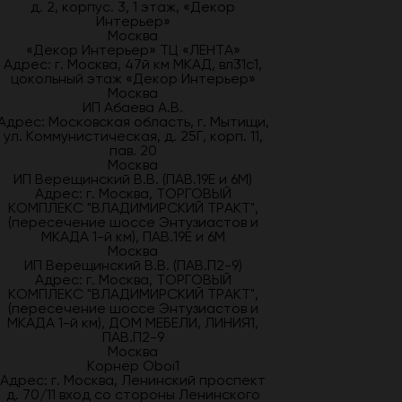
д. 2, корпус. 3, 1 этаж, «Декор
Интерьер»
Москва
«Декор Интерьер» ТЦ «ЛЕНТА»
Адрес: г. Москва, 47й км МКАД, вл31с1,
цокольный этаж «Декор Интерьер»
Москва
ИП Абаева А.В.
Адрес: Московская область, г. Мытищи,
ул. Коммунистическая, д. 25Г, корп. 11,
пав. 20
Москва
ИП Верещинский В.В. (ПАВ.19Е и 6М)
Адрес: г. Москва, ТОРГОВЫЙ
КОМПЛЕКС "ВЛАДИМИРСКИЙ ТРАКТ",
(пересечение шоссе Энтузиастов и
МКАДА 1-й км), ПАВ.19Е и 6М
Москва
ИП Верещинский В.В. (ПАВ.П2-9)
Адрес: г. Москва, ТОРГОВЫЙ
КОМПЛЕКС "ВЛАДИМИРСКИЙ ТРАКТ",
(пересечение шоссе Энтузиастов и
МКАДА 1-й км), ДОМ МЕБЕЛИ, ЛИНИЯ1,
ПАВ.П2-9
Москва
Корнер Oboi1
Адрес: г. Москва, Ленинский проспект
д. 70/11 вход со стороны Ленинского