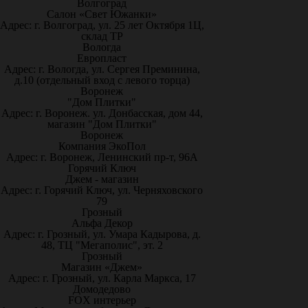
Волгоград
Салон «Свет Южанки»
Адрес: г. Волгоград, ул. 25 лет Октября 1Ц,
склад ТР
Вологда
Европласт
Адрес: г. Вологда, ул. Сергея Преминина,
д.10 (отдельный вход с левого торца)
Воронеж
"Дом Плитки"
Адрес: г. Воронеж. ул. Донбасская, дом 44,
магазин "Дом Плитки"
Воронеж
Компания ЭкоПол
Адрес: г. Воронеж, Ленинский пр-т, 96А
Горячий Ключ
Джем - магазин
Адрес: г. Горячий Ключ, ул. Черняховского
79
Грозный
Альфа Декор
Адрес: г. Грозный, ул. Умара Кадырова, д.
48, ТЦ "Мегаполис", эт. 2
Грозный
Магазин «Джем»
Адрес: г. Грозный, ул. Карла Маркса, 17
Домодедово
FOX интерьер