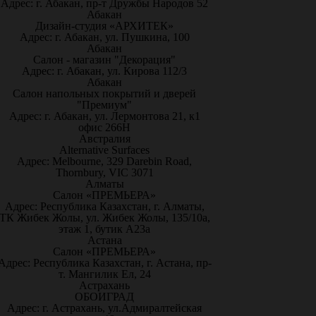
Адрес: г. Абакан, пр-т Дружбы Народов 52
Абакан
Дизайн-студия «АРХИТЕК»
Адрес: г. Абакан, ул. Пушкина, 100
Абакан
Салон - магазин "Декорация"
Адрес: г. Абакан, ул. Кирова 112/3
Абакан
Салон напольных покрытий и дверей
"Премиум"
Адрес: г. Абакан, ул. Лермонтова 21, к1
офис 266Н
Австралия
Alternative Surfaces
Адрес: Melbourne, 329 Darebin Road,
Thornbury, VIC 3071
Алматы
Салон «ПРЕМЬЕРА»
Адрес: Республика Казахстан, г. Алматы,
ТК Жибек Жолы, ул. Жибек Жолы, 135/10а,
этаж 1, бутик А23а
Астана
Салон «ПРЕМЬЕРА»
Адрес: Республика Казахстан, г. Астана, пр-
т. Мангилик Ел, 24
Астрахань
ОБОИГРАД
Адрес: г. Астрахань, ул.Адмиралтейская