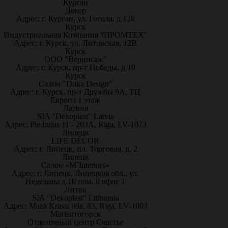
Курган
Декор
Адрес: г. Курган, ул. Гоголя, д.128
Курск
Индустриальная Компания "ПРОМТЕХ"
Адрес: г. Курск, ул. Литовская, 12В
Курск
ООО "Вернисаж"
Адрес: г. Курск, пр-т Победы, д.10
Курск
Салон "Doka Design"
Адрес: г. Курск, пр-т Дружбы 9А, ТЦ
Европа 1 этаж
Латвия
SIA "Dekoplast" Latvia
Адрес: Piedrujas 11 - 203A, Riga, LV-1073
Липецк
LIFE DÉCOR
Адрес: г. Липецк, пл. Торговая, д. 2
Липецк
Салон «M`Interiors»
Адрес: г. Липецк, Липецкая обл., ул.
Неделина д.10 пом. 8 офис 1
Литва
SIA "Dekoplast" Lithuania
Адрес: Mazā Krasta iela, 83, Rīga, LV-1003
Магнитогорск
Отделочный центр Счастье