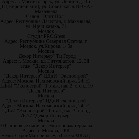
Адрес: г. Магнитогорск, ул. Ленина д.115
(ТЦ Европейский); ул. Советская д.160 «А»
Махачкала
Салон "Элит Пол"
Адрес: Республика Дагестан, г. Махачкала,
ул. Ирчи казака, 71
Моздок
Студия PROGress
Адрес: Республике Северная Осетия, г.
Моздок, ул.Кирова, 145а
Москва
"Декор Интерьер" Тц Город
Адрес: г. Москва, ш. Энтузиастов, 12, 3й
этаж, "Декор Интерьер"
Москва
"Декор Интерьер" ЦДиИ "Экспострой"
Адрес: Москва, Нахимовский пр-к, 24, с1
ЦДиИ "Экспострой" 1 этаж, пав.2, стенд 10
"Декор Интерьер"
Москва
"Декор Интерьер" ЦДиИ Экспострой
Адрес: Москва, Нахимовский пр-к, 24, с1
ЦДиИ "Экспострой" 1 этаж, пав.3, стенд
76-77 "Декор Интерьер"
Москва
3D гипсовые панели - Элитсройматериалы
Адрес: г. Москва, ТРК
«ЭлитСтройМатериалы», 51-й км МКАД