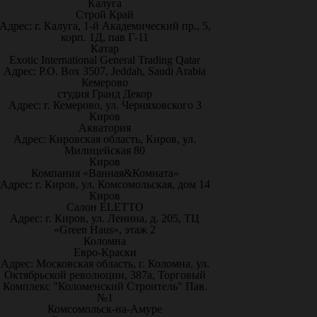
Калуга
Строй Край
Адрес: г. Калуга, 1-й Академический пр., 5,
корп. 1Д, пав Г-11
Катар
Exotic International General Trading Qatar
Адрес: P.O. Box 3507, Jeddah, Saudi Arabia
Кемерово
студия Гранд Декор
Адрес: г. Кемерово, ул. Черняховского 3
Киров
Акватория
Адрес: Кировская область, Киров, ул.
Милицейская 80
Киров
Компания «Ванная&Комната»
Адрес: г. Киров, ул. Комсомольская, дом 14
Киров
Салон ELETTO
Адрес: г. Киров, ул. Ленина, д. 205, ТЦ
«Green Haus», этаж 2
Коломна
Евро-Краски
Адрес: Московская область, г. Коломна, ул.
Октябрьской революции, 387а, Торговый
Комплекс "Коломенский Строитель" Пав.
№1
Комсомольск-на-Амуре