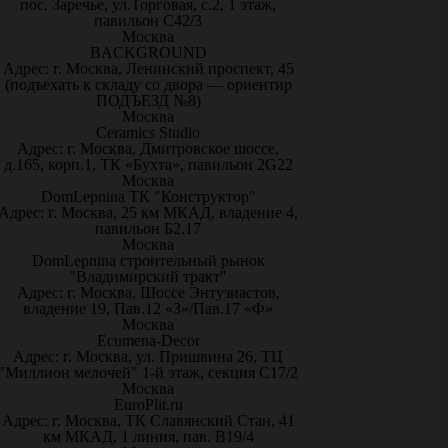
пос. Заречье, ул.Торговая, с.2, 1 этаж,
павильон С42/3
Москва
BACKGROUND
Адрес: г. Москва, Ленинский проспект, 45
(подъехать к складу со двора — ориентир
ПОДЪЕЗД №8)
Москва
Ceramics Studio
Адрес: г. Москва, Дмитровское шоссе,
д.165, корп.1, ТК «Бухта», павильон 2G22
Москва
DomLepnina ТК "Конструктор"
Адрес: г. Москва, 25 км МКАД, владение 4,
павильон Б2.17
Москва
DomLepnina строительный рынок
"Владимирский тракт"
Адрес: г. Москва, Шоссе Энтузиастов,
владение 19, Пав.12 «З»/Пав.17 «Ф»
Москва
Ecumena-Decor
Адрес: г. Москва, ул. Пришвина 26, ТЦ
"Миллион мелочей" 1-й этаж, секция С17/2
Москва
EuroPlit.ru
Адрес: г. Москва, ТК Славянский Стан, 41
км МКАД, 1 линия, пав. В19/4