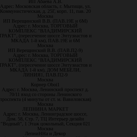
ИП Абаева А.В.
Адрес: Московская область, г. Мытищи, ул.
Коммунистическая, д. 25Г, корп. 11, пав. 20
Москва
ИП Верещинский В.В. (ПАВ.19Е и 6М)
Адрес: г. Москва, ТОРГОВЫЙ
КОМПЛЕКС "ВЛАДИМИРСКИЙ
ТРАКТ", (пересечение шоссе Энтузиастов и
МКАДА 1-й км), ПАВ.19Е и 6М
Москва
ИП Верещинский В.В. (ПАВ.П2-9)
Адрес: г. Москва, ТОРГОВЫЙ
КОМПЛЕКС "ВЛАДИМИРСКИЙ
ТРАКТ", (пересечение шоссе Энтузиастов и
МКАДА 1-й км), ДОМ МЕБЕЛИ,
ЛИНИЯ1, ПАВ.П2-9
Москва
Корнер Oboi1
Адрес: г. Москва, Ленинский проспект д.
70/11 вход со стороны Ленинского
проспекта (4 минуты от ст. м. Вавиловская)
Москва
ЛЕПНИНА МАРКЕТ
Адрес: г. Москва, Ленинградское шоссе,
Дом. 58, Стр. 7, ТЦ Интерьер дизайн
"Водный", 1 Этаж цокольный, Секция 021
Москва
ЛепниННа и Декор