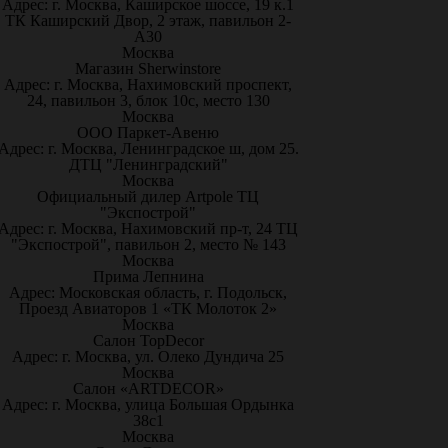
Адрес: г. Москва, Каширское шоссе, 19 к.1
ТК Каширский Двор, 2 этаж, павильон 2-
А30
Москва
Магазин Sherwinstore
Адрес: г. Москва, Нахимовский проспект,
24, павильон 3, блок 10с, место 130
Москва
ООО Паркет-Авeню
Адрес: г. Москва, Ленинградское ш, дом 25.
ДТЦ "Ленинградский"
Москва
Официальный дилер Artpole ТЦ
"Экспострой"
Адрес: г. Москва, Нахимовский пр-т, 24 ТЦ
"Экспострой", павильон 2, место № 143
Москва
Прима Лепнина
Адрес: Московская область, г. Подольск,
Проезд Авиаторов 1 «ТК Молоток 2»
Москва
Салон TopDecor
Адрес: г. Москва, ул. Олеко Дундича 25
Москва
Салон «ARTDECOR»
Адрес: г. Москва, улица Большая Ордынка
38с1
Москва