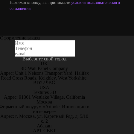
Нажимая кнопку, вы принимаете
условия пользовательского
соглашения
Оформление заказа
Выберите свой город
UK
3D Wall Panel Company
Адрес: Unit 1 Nelsons Transport Yard, Halifax
Road Cross Roads, Keighley, West Yorkshire,
BD22 9BG
USA
Textures-3D
Адрес: 91361 Westlake Village, California
Москва
Фирменный шоурум «Artpole. Инновации в
интерьере»
Адрес: г. Москва, ул. Каретный Ряд, д. 5/10
с. 2
Абакан
АРТ СВЕТ