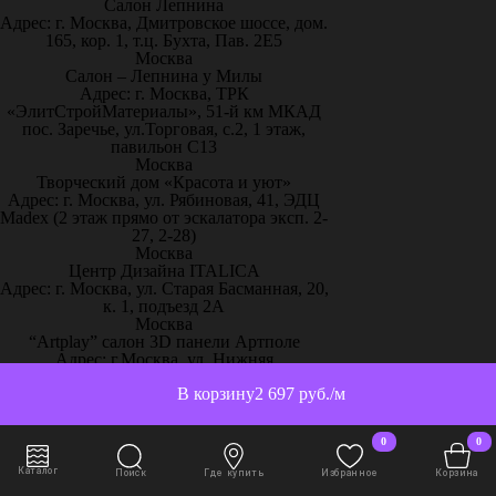
Салон Лепнина
Адрес: г. Москва, Дмитровское шоссе, дом.
165, кор. 1, т.ц. Бухта, Пав. 2Е5
Москва
Салон – Лепнина у Милы
Адрес: г. Москва, ТРК
«ЭлитСтройМатериалы», 51-й км МКАД
пос. Заречье, ул.Торговая, с.2, 1 этаж,
павильон С13
Москва
Творческий дом «Красота и уют»
Адрес: г. Москва, ул. Рябиновая, 41, ЭДЦ
Madex (2 этаж прямо от эскалатора эксп. 2-
27, 2-28)
Москва
Центр Дизайна ITALICA
Адрес: г. Москва, ул. Старая Басманная, 20,
к. 1, подъезд 2А
Москва
“Artplay” салон 3D панели Артполе
Адрес: г.Москва, ул. Нижняя
Сыромятническая, стр.12, ШР 111
В корзину
2 697 руб./м
Москва
“Artpole” 3D панели, 65 км МКАД
Адрес: г. Москва, 65 км МКАД, дом
0
0
выставочный 18/11
Москва
Каталог
Поиск
Где купить
Избранное
Корзина
“Декор-Интерьер” ТЦ «Family Room»