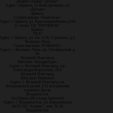
Дизайн-студия "Детали"
Адрес: г.Брянск, ул Войстроченко д.6
«Детали»
Брянск
Студия декора «Хамелеон»
Адрес: г. Брянск, ул. Красноармейская д.93б
(2 этаж), ТЦ "ПРОФИЛЬ"
Брянск
ТК32
Адрес: г. Брянск, ул. им. О.Н. Строкина, д.2.
Великие Луки
Салон-магазин «FORMAT»
Адрес: г. Великие Луки, пр. Октябрьский д.
60
Великий Новгород
Магазин «Квадратура»
Адрес: г. Великий Новгород, пр.
Александра Корсунова, 28А
Великий Новгород
Шоу-рум Терминал
Адрес: г. Великий Новгород ул.
Федоровский ручей 2/13 внутренняя
парковка Диеза
Владивосток
АртДекор-ДВ (склад Артполе)
Адрес: г. Владивосток, ул. Бородинская
46/50 ТЦ "Альянс", пав. № 26
Владивосток