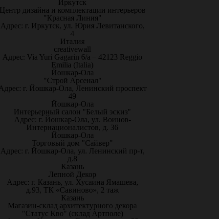
Иркутск
Центр дизайна и комплектации интерьеров
"Красная Линия"
Адрес: г. Иркутск, ул. Юрия Левитанского,
4
Италия
creativewall
Адрес: Via Yuri Gagarin 6/a – 42123 Reggio
Emilia (Italia)
Йошкар-Ола
"Строй Арсенал"
Адрес: г. Йошкар-Ола, Ленинский проспект
49
Йошкар-Ола
Интерьерный салон "Белый эскиз"
Адрес: г. Йошкар-Ола, ул. Воинов-
Интернационалистов, д. 36
Йошкар-Ола
Торговый дом "Сайвер"
Адрес: г. Йошкар-Ола, ул. Ленинский пр-т,
д.8
Казань
Лепной Декор
Адрес: г. Казань, ул. Хусаина Ямашева,
д.93, ТК «Савиново», 2 таж
Казань
Магазин-склад архитектурного декора
"Статус Кво" (склад Артполе)