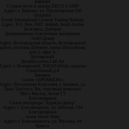
Барнаул
Студия света и декора DECO LAMP
Адрес: г. Барнаул, ул. Пролетарская 160
Бахрейн
Exotic International General Trading Bahrain
Адрес: P.O. Box 3507, Jeddah, Saudi Arabia
Белгород, Дубовое
Декоративные отделочные материалы
Элит-Декор
Адрес: Белгородская область, Белгородский
район, посёлок Дубовое, улица Шоссейная,
дом 2, офис 6.
Белоярский
Дизайн-салон Lidi Art
Адрес: г. Белоярский, ХМАО-Югра, квартал
Спортивный,д.4
Бишкек
Салон «ПРЕМЬЕРА»
Адрес: Республика Киргизия, г. Бишкек, ул.
Льва Толстого 36к, торговый комплекс
Мега Мастер, бутик Г3
Благовещенск
Салон интерьера "Буржуа-Декор"
Адрес: г. Благовещенск, ул. Зейская, 134
Благовещенск
салон Home Story
Адрес: г. Благовещенск, ул. Мухина, 94
Брянск