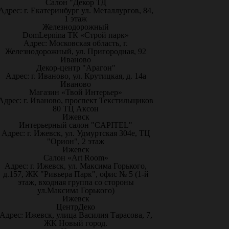
Салон "Декор ТД
Адрес: г. Екатеринбург ул. Металлургов, 84,
1 этаж
Железнодорожный
DomLepnina ТК «Строй парк»
Адрес: Московская область, г.
Железнодорожный, ул. Пригородная, 92
Иваново
Декор-центр "Арагон"
Адрес: г. Иваново, ул. Крутицкая, д. 14а
Иваново
Магазин «Твой Интерьер»
Адрес: г. Иваново, проспект Текстильщиков
80 ТЦ Аксон
Ижевск
Интерьерный салон "CAPITEL"
Адрес: г. Ижевск, ул. Удмуртская 304е, ТЦ
"Орион", 2 этаж
Ижевск
Салон «Art Room»
Адрес: г. Ижевск, ул. Максима Горького,
д.157, ЖК "Ривьера Парк", офис № 5 (1-й
этаж, входная группа со стороны
ул.Максима Горького)
Ижевск
ЦентрДеко
Адрес: Ижевск, улица Василия Тарасова, 7,
ЖК Новый город.