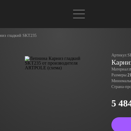
низ гладкий SKT235
Артикул:
S
Карни
Материал:
Размеры:
2
Минимальн
Страна-пр
5 48