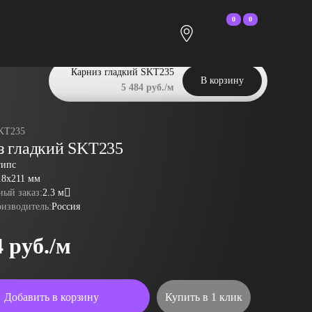
0
0
Карниз гладкий SKT235
В корзину
5 484 руб./м
KT235
з гладкий SKT235
гипс
18x211 мм
ый заказ:
2.3 м
оизводитель:
Россия
4 руб./м
Добавить в корзину
Купить в 1 клик