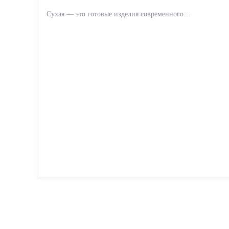
Сухая — это готовые изделия современного
производства: точная геометрия, стабильное качество,
упрощенный...